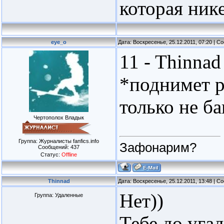
которая нике
eye_o
Дата: Воскресенье, 25.12.2011, 07:20 | 
11 - Thinnad
*поднимет р
только не ба
Чертополох Владык
Группа: Журналисты fanfics.info
Зафонарим?
Сообщений:
437
Статус:
Offline
Thinnad
Дата: Воскресенье, 25.12.2011, 13:48 | 
Нет))
Группа: Удаленные
Тебе до угад