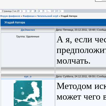
3
Страница
3
из
23
«
1
2
4
5
…
22
23
»
Форум фанфиков
»
Фанфикшн
»
Читательский клуб
»
Угадай Автора
Угадай Автора
ДжЭмилия
Дата: Пятница, 23.12.2011, 19:48 | Сооб
А я, если ч
Группа: Удаленные
предположить
молчать.
eye_o
Дата: Суббота, 24.12.2011, 09:55 | Сооб
Методом иск
может чего 