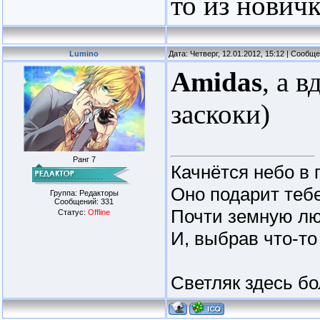
то из новичк
Lumino
Дата: Четверг, 12.01.2012, 15:12 | Сообщ
Amidas
, а 
заскоки)
Ранг 7
Качнётся небо в 
Оно подарит тебе
Группа: Редакторы
Сообщений:
331
Почти земную лю
Статус:
Offline
И, выбрав что-то
Светляк здесь бо