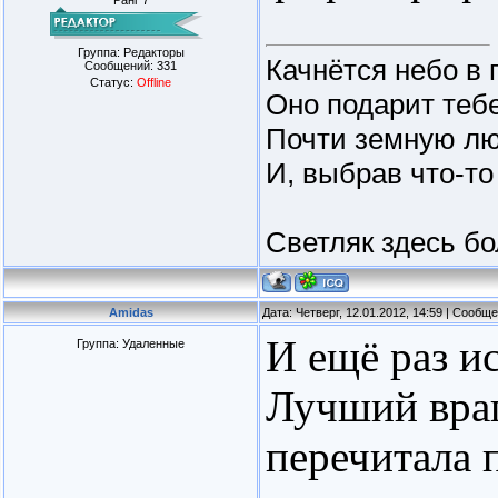
Ранг 7
Группа: Редакторы
Качнётся небо в 
Сообщений:
331
Статус:
Offline
Оно подарит тебе
Почти земную лю
И, выбрав что-то
Светляк здесь бо
Amidas
Дата: Четверг, 12.01.2012, 14:59 | Сообщ
И ещё раз и
Группа: Удаленные
Лучший враг
перечитала п