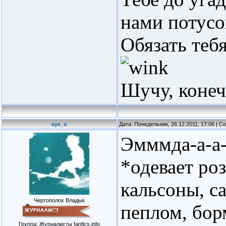
нами потусо
Обязать теб
Шучу, конеч
eye_o
Дата: Понедельник, 26.12.2011, 17:06 | 
Эмммда-а-а-а
*одевает ро
кальсоны, с
Чертополох Владык
пеплом, бор
Группа: Журналисты fanfics.info