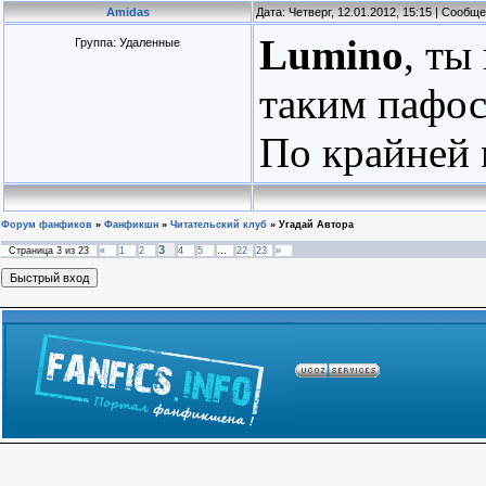
Amidas
Дата: Четверг, 12.01.2012, 15:15 | Сообщ
Lumino
, ты
Группа: Удаленные
таким пафос
По крайней м
Форум фанфиков
»
Фанфикшн
»
Читательский клуб
»
Угадай Автора
3
Страница
3
из
23
«
1
2
4
5
…
22
23
»