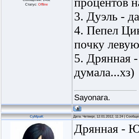
процентов н
Статус:
Offline
3. Дуэль - д
4. Пепел Цик
почку левую
5. Дрянная 
думала...хз)
Sayonara.
CyMpaK
Дата: Четверг, 12.01.2012, 11:24 | Сообщ
Дрянная - Ю