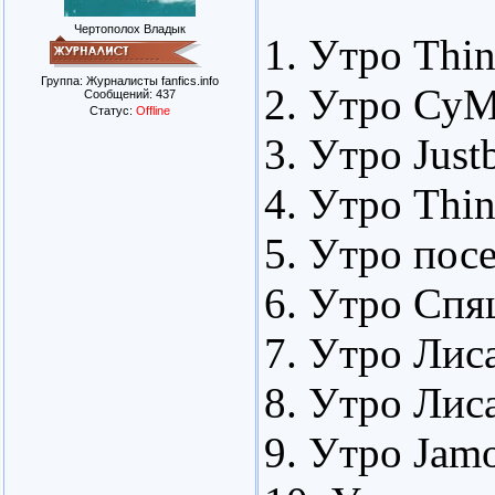
Чертополох Владык
1. Утро Thin
Группа: Журналисты fanfics.info
2. Утро СуМ
Сообщений:
437
Статус:
Offline
3. Утро Just
4. Утро Thin
5. Утро посе
6. Утро Спя
7. Утро Лиса
8. Утро Лиса
9. Утро Jamo