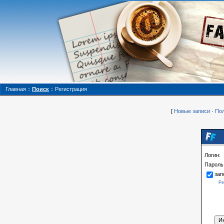
Главная
::
Поиск
::
Регистрация
[
Новые записи
·
Пол
Логин:
Пароль
зап
Ре