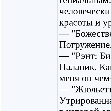
человечески
красоты и ур
— "Божестве
Погружение,
— "Рэнт: Би
Паланик. Ка
меня он чем
— "Жюльетта
Утрированна