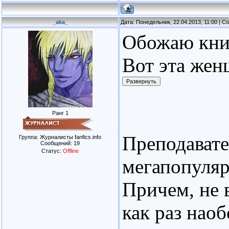
_aka_
Дата: Понедельник, 22.04.2013, 11:00 | 
Обожаю кни
Вот эта жен
Ранг 1
Преподавате
Группа: Журналисты fanfics.info
Сообщений:
19
Статус:
Offline
мегапопуляр
Причем, не 
как раз наоб