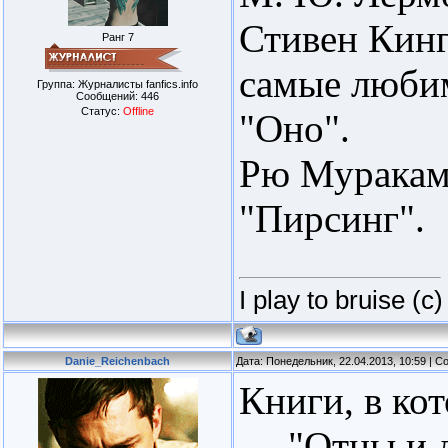
Стивен Кинг
Ранг 7
самые любим
Группа: Журналисты fanfics.info
Сообщений:
446
Статус:
Offline
"Оно".
Рю Мураками
"Пирсинг".
I play to bruise (с)
Danie_Reichenbach
Дата: Понедельник, 22.04.2013, 10:59 | 
Книги, в кот
— "Отцы и д