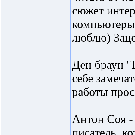
сюжет инте
компьютеры 
люблю) Заце
Ден браун "
себе замеча
работы прос
Антон Соя -
писатель, к