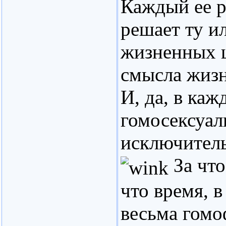
Каждый ее р
решает ту и
жизненных ц
смысла жизн
И, да, в ка
гомосексуал
исключител
За что
что время, в
весьма гомоф