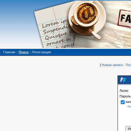
Главная
::
Поиск
::
Регистрация
[
Новые записи
·
Пол
Логин:
Пароль
зап
Ре