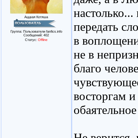
настолько...
Аццкая Котяша
передать сл
Группа: Пользователи fanfics.info
Сообщений:
402
в воплощение
Статус:
Offline
не в неприз
благо челове
чувствующее
восторгам и
обаятельное
Не верится,