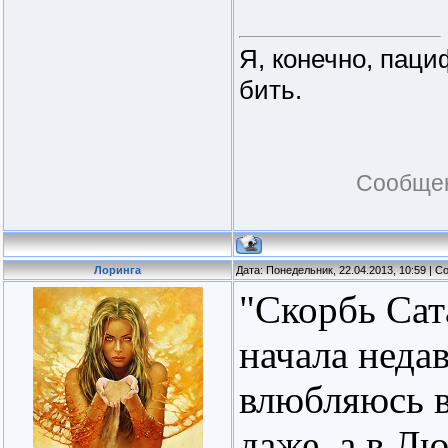
Я, конечно, паци
бить.
Сообщен
Лоринга
Дата: Понедельник, 22.04.2013, 10:59 | 
"Скорбь Сат
начала неда
влюбляюсь в 
даже, а в Л