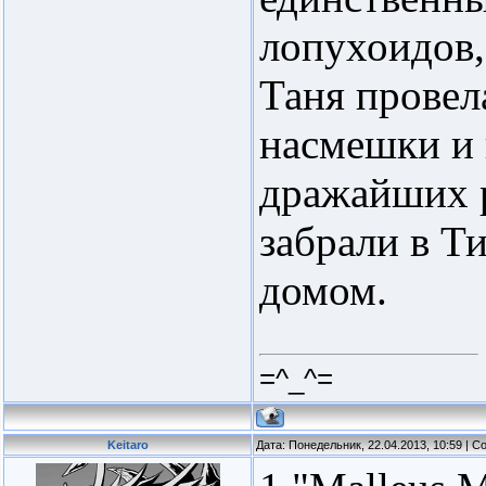
лопухоидов,
Таня провел
насмешки и 
дражайших р
забрали в Ти
домом.
=^_^=
Keitaro
Дата: Понедельник, 22.04.2013, 10:59 | 