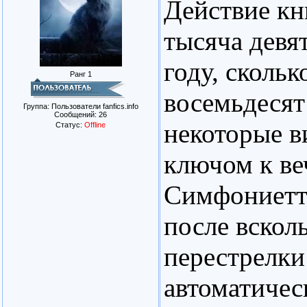
Действие кн
тысяча девя
году, скольк
Ранг 1
восемьдесят 
Группа: Пользователи fanfics.info
Сообщений:
26
некоторые ви
Статус:
Offline
ключом к ве
Симфониетта
после вскол
перестрелки
автоматичес