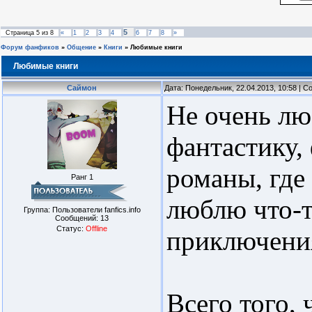
5
Страница
5
из
8
«
1
2
3
4
6
7
8
»
Форум фанфиков
»
Общение
»
Книги
»
Любимые книги
Любимые книги
Саймон
Дата: Понедельник, 22.04.2013, 10:58 | 
Не очень лю
фантастику,
романы, где
Ранг 1
люблю что-т
Группа: Пользователи fanfics.info
Сообщений:
13
Статус:
Offline
приключени
Всего того,