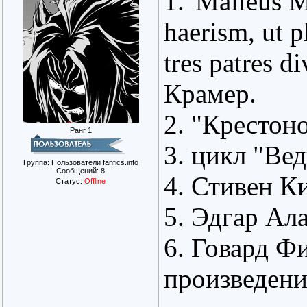
1."Malleus M
haerism, ut 
tres patres 
Крамер.
2. "Крестон
Ранг 1
3. цикл "Ве
Группа: Пользователи fanfics.info
Сообщений:
8
4. Стивен Ки
Статус:
Offline
5. Эдгар Ала
6. Говард Ф
произведени