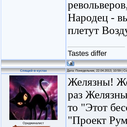
револьверов,
Народец - в
плетут Воз
Tastes differ
Спящий-в-кустах
Дата: Понедельник, 22.04.2013, 10:59 | 
Желязны! Ж
раз Желязны
то "Этот бе
"Проект Рум
Ориджиналист