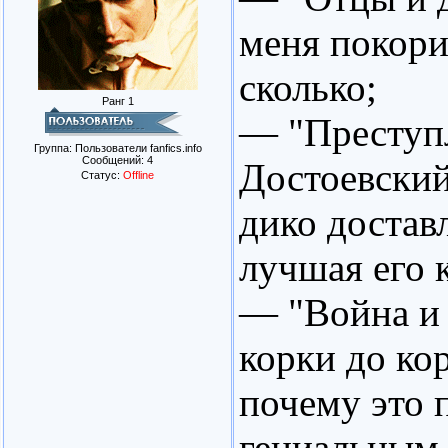
меня покори
сколько;
Ранг 1
— "Преступл
Группа: Пользователи fanfics.info
Сообщений:
4
Достоевский
Статус:
Offline
дико достав
лучшая его 
— "Война и 
корки до кор
почему это 
гениальным