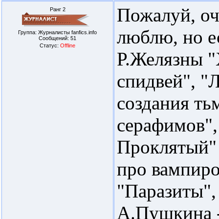
Пожалуй, оч
Ранг 2
люблю, но е
Группа: Журналисты fanfics.info
Сообщений:
51
Статус:
Offline
Р.Желязны "
спидвей", "
создания тьм
серафимов",
Проклятый" 
про вампиро
"Паразиты",
А.Пушкина - 