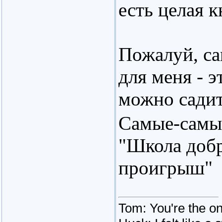
есть целая 
Пожалуй, са
для меня - э
можно садит
Самые-самые
"Школа добр
проигрыш"
Tom: You're the on