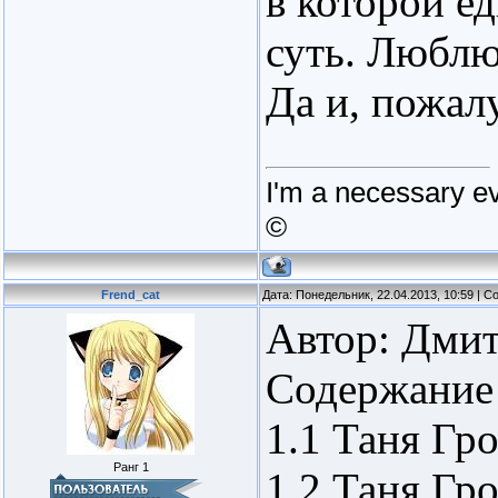
в которой е
суть. Люблю
Да и, пожалу
I'm a necessary ev
©
Frend_cat
Дата: Понедельник, 22.04.2013, 10:59 | 
Автор: Дми
Содержание
1.1 Таня Гр
Ранг 1
1.2 Таня Гр