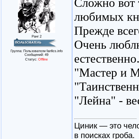
Сложно вот т
любимых кни
Прежде всег
Ранг 2
Очень любл
Группа: Пользователи fanfics.info
естественно
Сообщений:
49
Статус:
Offline
"Мастер и М
"Таинственн
"Лейна" - ве
Циник — это чело
в поисках гроба.