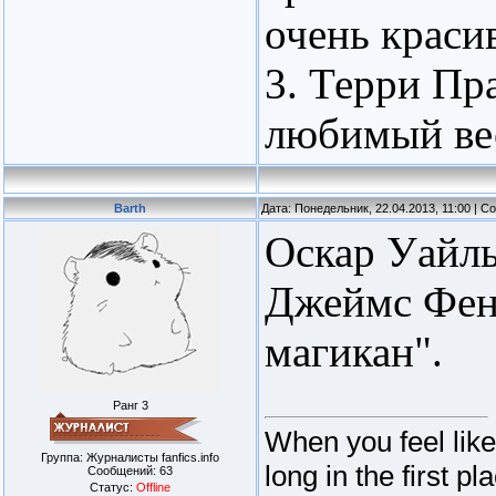
очень краси
3. Терри Пра
любимый ве
Barth
Дата: Понедельник, 22.04.2013, 11:00 | 
Оскар Уайль
Джеймс Фен
магикан".
Ранг 3
When you feel lik
Группа: Журналисты fanfics.info
long in the first pl
Сообщений:
63
Статус:
Offline