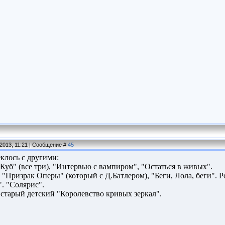
.2013, 11:21 | Сообщение #
45
еклось с другими:
"Куб" (все три), "Интервью с вампиром", "Остаться в живых".
 "Призрак Оперы" (который с Д.Батлером), "Беги, Лола, беги". 
. "Солярис".
, старый детский "Королевство кривых зеркал".