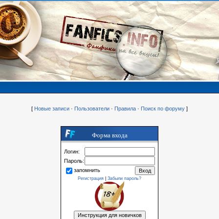
[
Новые записи
·
Пользователи
·
Правила
·
Поиск по форуму
]
Форма входа
Логин:
Пароль:
запомнить
Регистрация
|
Забыли пароль?