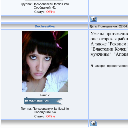
Группа: Пользователи fanfics.info
Сообщений:
41
Статус:
Offline
DuchessAlva
Дата: Понедельник, 22.04
Уже на протяжении
операторская рабо
А также "Реквием 
"Властелин Колец"
мужчины", "Апокал
Я намерен пронести все 
Ранг 2
Группа: Пользователи fanfics.info
Сообщений:
54
Статус:
Offline