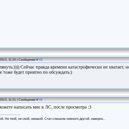
.2013, 11:20 | Сообщение #
43
лянуть:)))) Сейчас правда времени катастрофически не хватает, 
 тоже будет приятно по обсуждать:)
.2013, 11:21 | Сообщение #
44
можете написать мне в ЛС, после просмотра :3
ой. Ни твой, ни свой, никакой. Стал слишком немного другой, наверно...