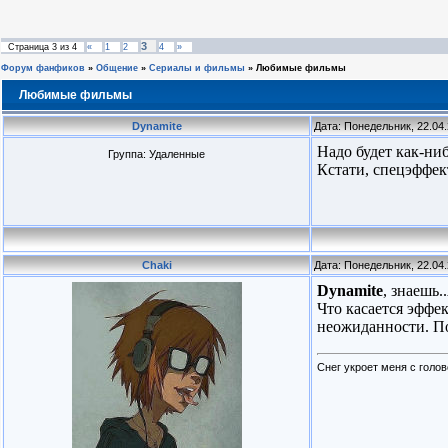
3
Страница
3
из
4
«
1
2
4
»
Форум фанфиков
»
Общение
»
Сериалы и фильмы
»
Любимые фильмы
Любимые фильмы
Dynamite
Дата: Понедельник, 22.04
Надо будет как-ниб
Группа: Удаленные
Кстати, спецэффек
Chaki
Дата: Понедельник, 22.04
Dynamite
, знаешь.
Что касается эффек
неожиданности. По
Снег укроет меня с голов