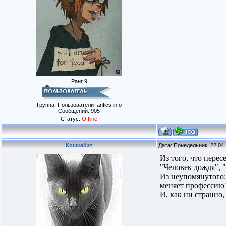
Ранг 9
Группа: Пользователи fanfics.info
Сообщений:
905
Статус:
Offline
КошкаКэт
Дата: Понедельник, 22.04
Из того, что перес
"Человек дождя", 
Из неупомянутого:
меняет профессию"
И, как ни странно