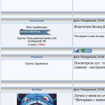
Эллениэль
Дата: Понедельник, 22.04
Властелин Колец,Б
Elfus neadekvatus
Последнее слово всегда 
Группа: Пользователи fanfics.info
Сообщений:
98
Статус:
Offline
Phantom
Дата: Понедельник, 22.04
Посмотрела тут.. 
Группа: Удаленные
главное - настроен
ФигВам
Дата: Понедельник, 22.04
Лично у меня их о
"Интервью с вамп