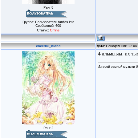
Ранг 8
Группа: Пользователи fanfics.info
Сообщений:
600
Статус:
Offline
cheerful_blond
Дата: Понедельник, 22.04
Фильмыыы, их тыс
Из всей земной музыки б
Ранг 2