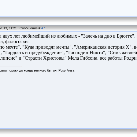
.2013, 11:21 | Сообщение #
47
 двух лет любимейший из любимых - "Залечь на дно в Брюгге". 
та, философия.
по мечте", "Куда приводят мечты", "Американская история Х", 
, "Гордость и предубеждение", "Господин Никто", "Семь жизней"
ипсис" и "Страсти Христовы" Мела Гибсона, все работы Родриге
свои пороки до конца земного бытия. Рокэ Алва