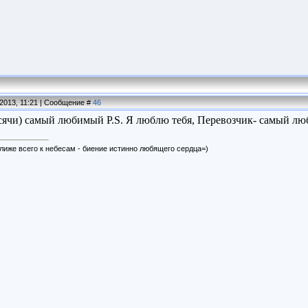
.2013, 11:21 | Сообщение #
46
ячи) самый любимый P.S. Я люблю тебя, Перевозчик- самый л
лиже всего к небесам - биение истинно любящего сердца=)