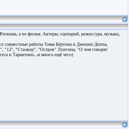
Роскошь, а не фильм. Актеры, сценарий, режиссура, музыка,
все совместные работы Тима Бёртона и Джонни Деппа,
, "12", "Сталкер", "Остров" Лунгина, "О чем говорят
са и Тарантино...и много ещё чего)