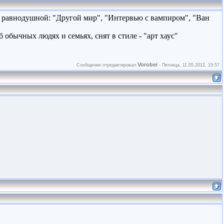
я равнодушной: "Другой мир", "Интервью с вампиром", "Ван
обычных людях и семьях, снят в стиле - "арт хаус"
Vorobei
Сообщение отредактировал
-
Пятница, 11.05.2012, 15:57