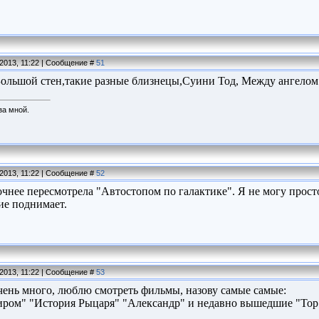
.2013, 11:22 | Сообщение #
51
ольшой стен,такие разные близнецы,Суини Тод, Между ангелом
за мной.
.2013, 11:22 | Сообщение #
52
точнее пересмотрела "Автостопом по галактике". Я не могу прос
ие поднимает.
.2013, 11:22 | Сообщение #
53
чень много, люблю смотреть фильмы, назову самые самые:
иром" "История Рыцаря" "Александр" и недавно вышедшие "Тор