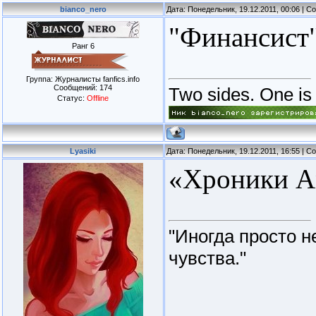
bianco_nero
Дата: Понедельник, 19.12.2011, 00:06 | 
"Финансист"
Ранг 6
Группа: Журналисты fanfics.info
Сообщений:
174
Two sides. One is l
Статус:
Offline
Lyasiki
Дата: Понедельник, 19.12.2011, 16:55 | 
«Хроники Ам
"Иногда просто н
чувства."