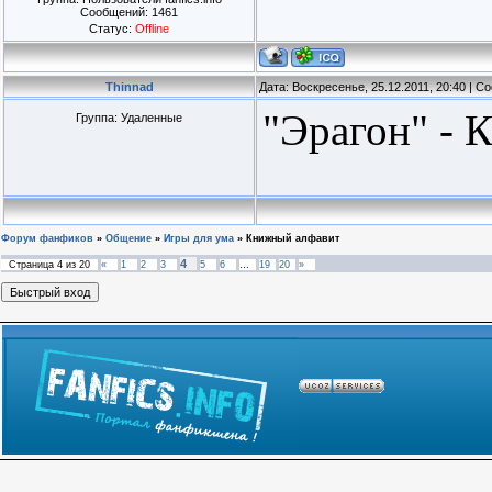
Сообщений:
1461
Статус:
Offline
Thinnad
Дата: Воскресенье, 25.12.2011, 20:40 | 
"Эрагон" - 
Группа: Удаленные
Форум фанфиков
»
Общение
»
Игры для ума
»
Книжный алфавит
4
Страница
4
из
20
«
1
2
3
5
6
…
19
20
»