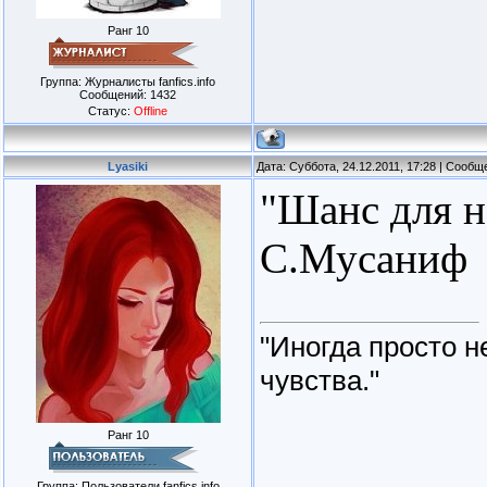
Ранг 10
Группа: Журналисты fanfics.info
Сообщений:
1432
Статус:
Offline
Lyasiki
Дата: Суббота, 24.12.2011, 17:28 | Сооб
"Шанс для н
С.Мусаниф
"Иногда просто н
чувства."
Ранг 10
Группа: Пользователи fanfics.info