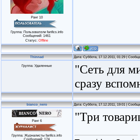
Ранг 10
Группа: Пользователи fanfics.info
Сообщений:
1461
Статус:
Offline
Thinnad
Дата: Суббота, 17.12.2011, 01:29 | Сооб
"Сеть для ми
Группа: Удаленные
сразу вспом
bianco_nero
Дата: Суббота, 17.12.2011, 19:01 | Сооб
"Три товари
Ранг 6
Группа: Журналисты fanfics.info
Сообщений:
174