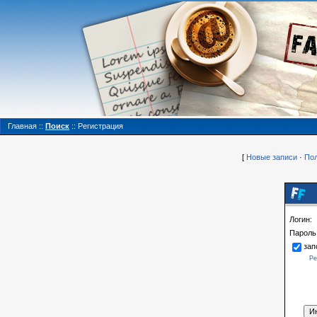
Главная
::
Поиск
::
Регистрация
[
Новые записи
·
Пол
Логин:
Пароль
зап
Ре