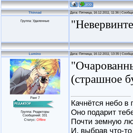
Thinnad
Дата: Пятница, 16.12.2011, 11:36 | Сооб
"Невервинте
Группа: Удаленные
Lumino
Дата: Пятница, 16.12.2011, 13:35 | Сооб
"Очарованны
(страшное б
Ранг 7
Качнётся небо в 
Оно подарит тебе
Группа: Редакторы
Сообщений:
331
Почти земную лю
Статус:
Offline
И, выбрав что-то