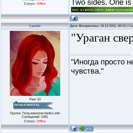
Two sides. One is l
Статус:
Offline
Lyasiki
Дата: Воскресенье, 18.12.2011, 00:22 | 
"Ураган све
"Иногда просто н
чувства."
Ранг 10
Группа: Пользователи fanfics.info
Сообщений:
1461
Статус:
Offline