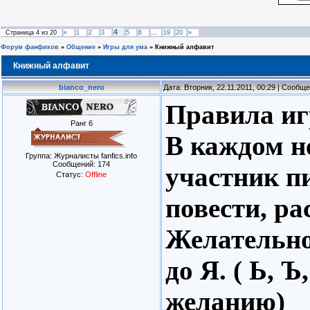
4
Страница
4
из
20
«
1
2
3
5
6
…
19
20
»
Форум фанфиков
»
Общение
»
Игры для ума
»
Книжный алфавит
Книжный алфавит
bianco_nero
Дата: Вторник, 22.11.2011, 00:29 | Сообщ
Правила иг
Ранг 6
В каждом н
Группа: Журналисты fanfics.info
Сообщений:
174
участник п
Статус:
Offline
повести, ра
Желательно
до Я. ( Ь, 
желанию)