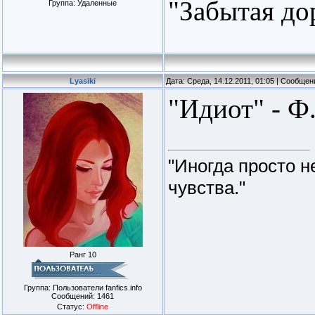
"Забытая до
Группа: Удаленные
Lyasiki
Дата: Среда, 14.12.2011, 01:05 | Сообще
"Идиот" - Ф
"Иногда просто н
чувства."
Ранг 10
Группа: Пользователи fanfics.info
Сообщений:
1461
Статус:
Offline