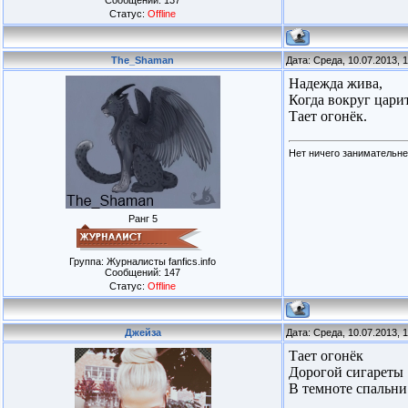
Сообщений:
137
Статус:
Offline
The_Shaman
Дата: Среда, 10.07.2013, 
Надежда жива,
Когда вокруг царит
Тает огонёк.
Нет ничего занимательн
Ранг 5
Группа: Журналисты fanfics.info
Сообщений:
147
Статус:
Offline
Джейза
Дата: Среда, 10.07.2013, 
Тает огонёк
Дорогой сигареты
В темноте спальни