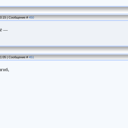
20:15 | Сообщение #
450
щё —
21:05 | Сообщение #
451
згиб,