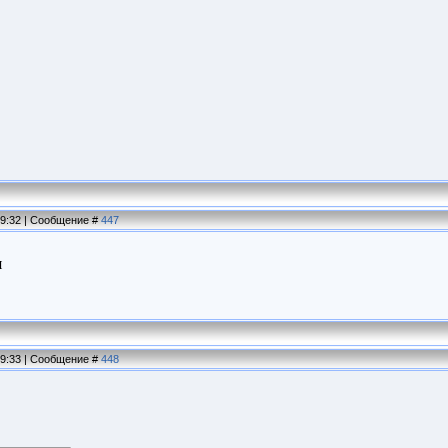
19:32 | Сообщение #
447
я
19:33 | Сообщение #
448