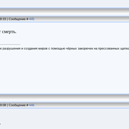
18:33 | Сообщение #
445
 смерть.
ее разрушения и создания миров с помощью чёрных закорючек на прессованных щепка
19:08 | Сообщение #
446
.