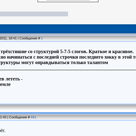
.2011, 18:41 | Сообщение #
1
е трёхстишие со структурой 5-7-5 слогов. Краткое и красивое.
но начинаться с последней строчки последнего хокку в этой 
структуры могут оправдываться только талантом
________________________________________________________
в лететь -
земле
01:43 | Сообщение #
441
ёг.