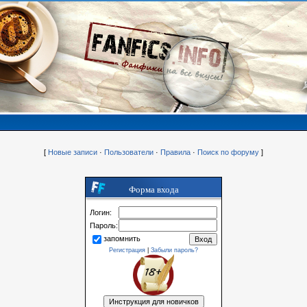
[
Новые записи
·
Пользователи
·
Правила
·
Поиск по форуму
]
Форма входа
Логин:
Пароль:
запомнить
Регистрация
|
Забыли пароль?