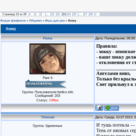
23
Страница
23
из
28
«
1
2
…
21
22
24
25
…
27
28
»
Форум фанфиков
»
Общение
»
Игры для ума
»
Хокку
Хокку
Puma
Дата: Понедельник, 08.08
Правила:
- хокку - японско
- ваше хокку долж
- отклонения от 
________________
Ангелами вниз,
Ранг 6
Только без крылье
Снег прильнул к 
Группа: Пользователи fanfics.info
Сообщений:
203
Статус:
Offline
Thinnad
Дата: Среда, 10.07.2013, 
И тушь потекла —
Группа: Удаленные
Тень от ивовых сер
Намокло письмо.