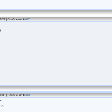
10:24 | Сообщение #
442
о
10:35 | Сообщение #
443
"
аю.