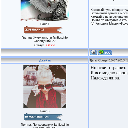
Хоженый путь обещает у
Всхлипами давится мости
Каждый в пути оступался
Но кто-то отступит, а кто
(с) Капшина Мария «Иду
Ранг 1
Группа: Журналисты fanfics.info
Сообщений:
27
Статус:
Offline
Джейза
Дата: Среда, 10.07.2013, 
Но ответ страшит.
Я все медлю с вопр
Надежда жива.
Ранг 5
Группа: Пользователи fanfics.info