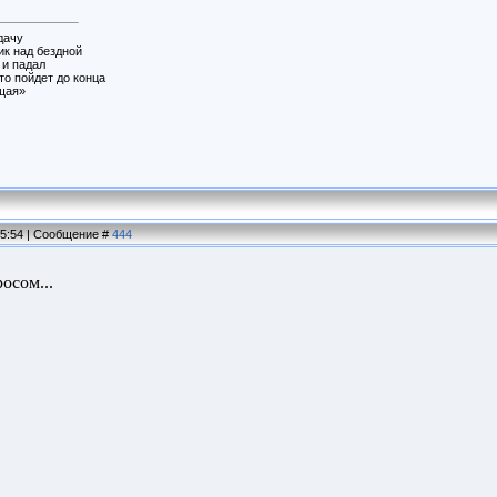
дачу
к над бездной
 и падал
-то пойдет до конца
щая»
15:54 | Сообщение #
444
осом...