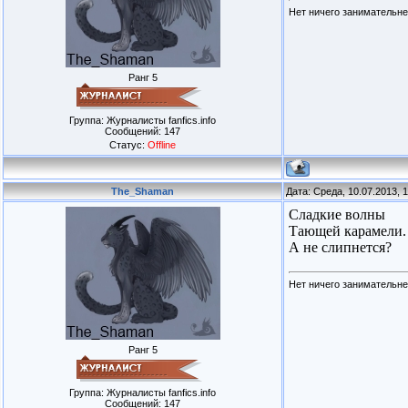
Нет ничего занимательн
Ранг 5
Группа: Журналисты fanfics.info
Сообщений:
147
Статус:
Offline
The_Shaman
Дата: Среда, 10.07.2013, 
Сладкие волны
Тающей карамели.
А не слипнется?
Нет ничего занимательн
Ранг 5
Группа: Журналисты fanfics.info
Сообщений:
147