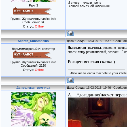
И унесет печали прочь
Ранг 3
В своей алмазной колеснице...
Группа: Журналисты fanfics.info
Сообщений:
84
Статус:
Offline
Sepren_Substancius
Дата: Среда, 13.03.2013, 19:37 | Сообще
Дьяволская_волчица
, дословно "позво
Восьмиметровый Инквизитор
сквозь чащу размышлений, позволь..." и т
Рождественская сказка )
Группа: Журналисты fanfics.info
Сообщений:
2120
Статус:
Offline
...Allow me to lend a machete to your intellec
Дьяволская_волчица
Дата: Среда, 13.03.2013, 19:46 | Сообще
А.....*догадливо(насчет перево