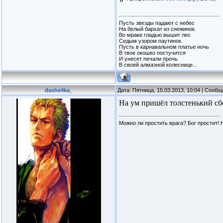
Пусть звезды падают с небес
На белый бархат из снежинок.
Во мраке гладью вышит лес
Седым узором паутинок.
Пусть в карнавальном платье ночь
В твое окошко постучится
И унесет печали прочь
В своей алмазной колеснице...
dashe4ka_
Дата: Пятница, 15.03.2013, 10:04 | Сооб
На ум пришёл толстенький сбо
Можно ли простить врага? Бог простит! 