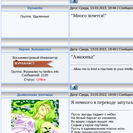
Dynamite
Дата: Среда, 13.03.2013, 18:46 | Сообще
"Много хочется!"
Группа: Удаленные
Sepren_Substancius
Дата: Среда, 13.03.2013, 18:49 | Сообще
"Амазонка"
Восьмиметровый Инквизитор
...Allow me to lend a machete to your intellec
Группа: Журналисты fanfics.info
Сообщений:
2120
Статус:
Offline
Дьяволская_волчица
Дата: Среда, 13.03.2013, 19:04 | Сообще
Я немного в переводе запутал
Пусть звезды падают с небес
На белый бархат из снежинок.
Во мраке гладью вышит лес
Седым узором паутинок.
Пусть в карнавальном платье ночь
В твое окошко постучится