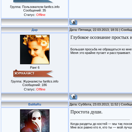
Группа: Пользователи fanfics.info
Сообщений:
35
Статус:
Offline
Дар
Дата: Пятница, 22.03.2013, 18:31 | Сооб
Глубокое осознание простых 
Большая просьба не обращаться ко мне
Меня это крайне пугает и расстраивает.
Ранг 6
Группа: Журналисты fanfics.info
Сообщений:
186
Статус:
Offline
BaMaRu
Дата: Суббота, 23.03.2013, 11:52 | Сооб
Простота души.
Когда раздеты до костей — мы так похож
Мне все равно кто я, кто ты — мой лучш