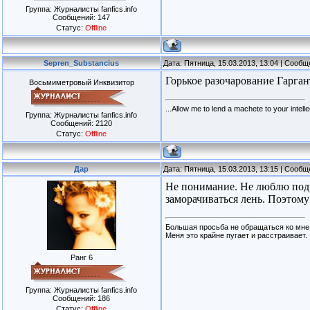
Группа: Журналисты fanfics.info
Сообщений:
147
Статус:
Offline
Sepren_Substancius
Дата: Пятница, 15.03.2013, 13:04 | Сооб
Горькое разочарование Гарган
Восьмиметровый Инквизитор
...Allow me to lend a machete to your intellec
Группа: Журналисты fanfics.info
Сообщений:
2120
Статус:
Offline
Дар
Дата: Пятница, 15.03.2013, 13:15 | Сооб
Не понимание. Не люблю подп
заморачиваться лень. Поэто
Большая просьба не обращаться ко мне
Меня это крайне пугает и расстраивает.
Ранг 6
Группа: Журналисты fanfics.info
Сообщений:
186
Статус:
Offline