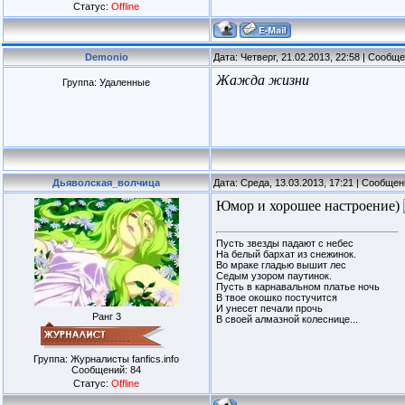
Статус:
Offline
Demonio
Дата: Четверг, 21.02.2013, 22:58 | Сообщ
Жажда жизни
Группа: Удаленные
Дьяволская_волчица
Дата: Среда, 13.03.2013, 17:21 | Сообще
Юмор и хорошее настроение)
Пусть звезды падают с небес
На белый бархат из снежинок.
Во мраке гладью вышит лес
Седым узором паутинок.
Пусть в карнавальном платье ночь
В твое окошко постучится
И унесет печали прочь
Ранг 3
В своей алмазной колеснице...
Группа: Журналисты fanfics.info
Сообщений:
84
Статус:
Offline