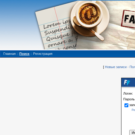
Главная
::
Поиск
::
Регистрация
[
Новые записи
·
Пол
Логин:
Пароль
зап
Ре