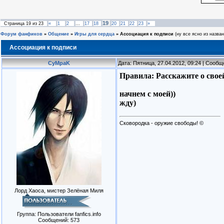
19
Страница
19
из
23
«
1
2
…
17
18
20
21
22
23
»
Форум фанфиков
»
Общение
»
Игры для сердца
»
Ассоциация к подписи
(ну все ясно из назван
Ассоциация к подписи
CyMpaK
Дата: Пятница, 27.04.2012, 09:24 | Сооб
Правила: Расскажите о свое
начнем с моей))
жду)
Сковородка - оружие свободы! ©
Лорд Хаоса, мистер Зелёная Миля
Группа: Пользователи fanfics.info
Сообщений:
573