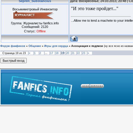
Sepren_Substancius
Дата: Воскресенье, 24.03.2013, 20:48 | 
"И это тоже пройдет..."
Восьмиметровый Инквизитор
...Allow me to lend a machete to your intellec
Группа: Журналисты fanfics.info
Сообщений:
2120
Статус:
Offline
Форум фанфиков
»
Общение
»
Игры для сердца
»
Ассоциация к подписи
(ну все ясно из назван
19
Страница
19
из
23
«
1
2
…
17
18
20
21
22
23
»