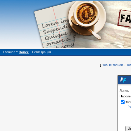
Главная
::
Поиск
::
Регистрация
[
Новые записи
·
Пол
Логин:
Пароль
зап
Ре