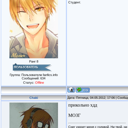
Студент.
Ранг 8
Группа: Пользователи fanfics.info
Сообщений:
634
Статус:
Offline
Chaki
Дата: Пятница, 04.05.2012, 17:06 | Сооб
прикольно хдд
МОЗГ
Снег укроет меня с головой. Ни твой, ни