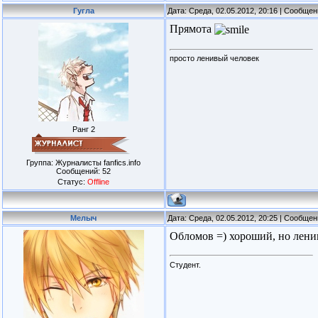
Гугла
Дата: Среда, 02.05.2012, 20:16 | Сообще
Прямота
просто ленивый человек
Ранг 2
Группа: Журналисты fanfics.info
Сообщений:
52
Статус:
Offline
Мелыч
Дата: Среда, 02.05.2012, 20:25 | Сообще
Обломов =) хороший, но лен
Студент.