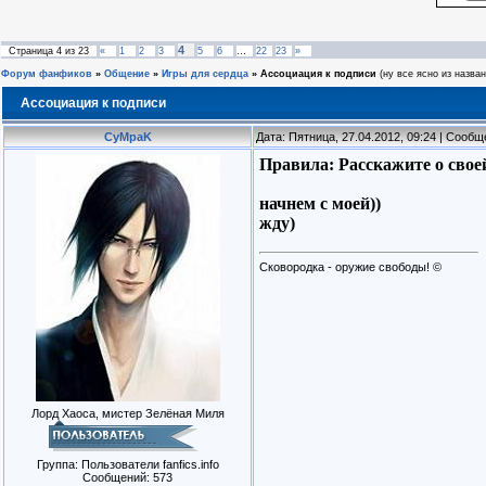
4
Страница
4
из
23
«
1
2
3
5
6
…
22
23
»
Форум фанфиков
»
Общение
»
Игры для сердца
»
Ассоциация к подписи
(ну все ясно из назван
Ассоциация к подписи
CyMpaK
Дата: Пятница, 27.04.2012, 09:24 | Сооб
Правила: Расскажите о свое
начнем с моей))
жду)
Сковородка - оружие свободы! ©
Лорд Хаоса, мистер Зелёная Миля
Группа: Пользователи fanfics.info
Сообщений:
573