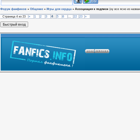
Форум фанфиков
»
Общение
»
Игры для сердца
»
Ассоциация к подписи
(ну все ясно из назван
4
Страница
4
из
23
«
1
2
3
5
6
…
22
23
»