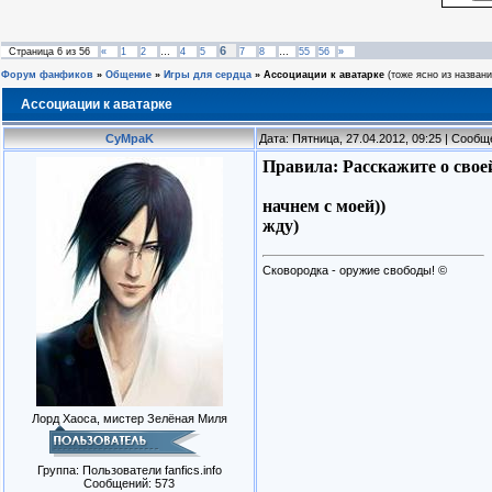
6
Страница
6
из
56
«
1
2
…
4
5
7
8
…
55
56
»
Форум фанфиков
»
Общение
»
Игры для сердца
»
Ассоциации к аватарке
(тоже ясно из названи
Ассоциации к аватарке
CyMpaK
Дата: Пятница, 27.04.2012, 09:25 | Сооб
Правила: Расскажите о свое
начнем с моей))
жду)
Сковородка - оружие свободы! ©
Лорд Хаоса, мистер Зелёная Миля
Группа: Пользователи fanfics.info
Сообщений:
573