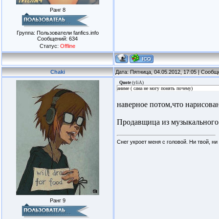
Ранг 8
Группа: Пользователи fanfics.info
Сообщений:
634
Статус:
Offline
Chaki
Дата: Пятница, 04.05.2012, 17:05 | Сооб
Quote
(
yliА
)
аниме ( сама не могу понять почему)
наверное потом,что нарисован
Продавщица из музыкального
Снег укроет меня с головой. Ни твой, ни
Ранг 9