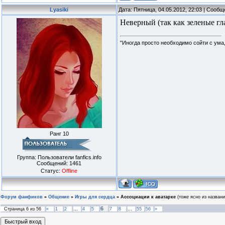
Lyasiki
Дата: Пятница, 04.05.2012, 22:03 | Сооб
Неверный (так как зеленые гла
"Иногда просто необходимо сойти с ума,
Ранг 10
Группа: Пользователи fanfics.info
Сообщений:
1461
Статус:
Offline
Форум фанфиков
»
Общение
»
Игры для сердца
»
Ассоциации к аватарке
(тоже ясно из названи
6
Страница
6
из
56
«
1
2
…
4
5
7
8
…
55
56
»