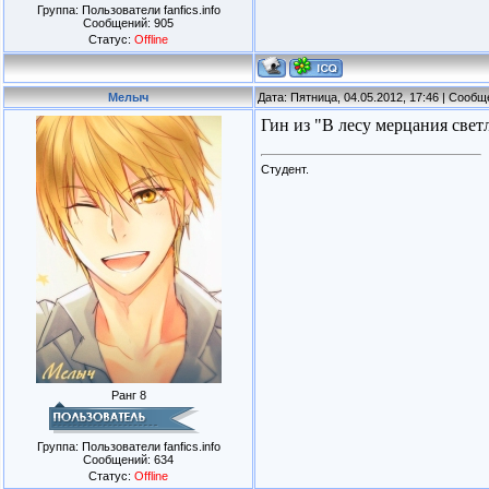
Группа: Пользователи fanfics.info
Сообщений:
905
Статус:
Offline
Мелыч
Дата: Пятница, 04.05.2012, 17:46 | Сооб
Гин из "В лесу мерцания светл
Студент.
Ранг 8
Группа: Пользователи fanfics.info
Сообщений:
634
Статус:
Offline