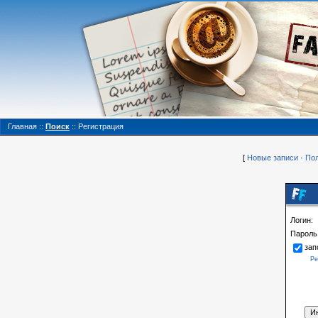
Главная
::
Поиск
::
Регистрация
[
Новые записи
·
Пол
Логин:
Пароль
зап
Ре