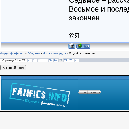
Восьмое и после
закончен.
©Я
Форум фанфиков
»
Общение
»
Игры для сердца
»
Угадай, кто ответит
71
Страница
71
из
73
«
1
2
…
69
70
72
73
»