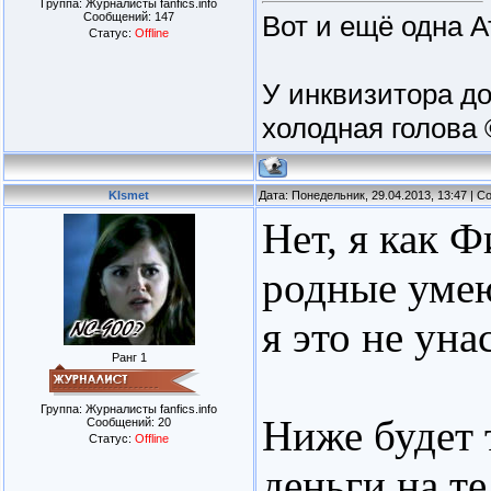
Группа: Журналисты fanfics.info
Вот и ещё одна А
Сообщений:
147
Статус:
Offline
У инквизитора до
холодная голова 
KIsmet
Дата: Понедельник, 29.04.2013, 13:47 | 
Нет, я как Ф
родные умею
я это не уна
Ранг 1
Группа: Журналисты fanfics.info
Ниже будет 
Сообщений:
20
Статус:
Offline
деньги на т