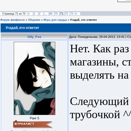
71
Страница
71
из
73
«
1
2
…
69
70
72
73
»
Форум фанфиков
»
Общение
»
Игры для сердца
»
Угадай, кто ответит
Угадай, кто ответит
Olly_Fox
Дата: Понедельник, 29.04.2013, 13:41 | 
Нет. Как раз
магазины, с
выделять на
Следующий у
трубочкой ^
Ранг 5