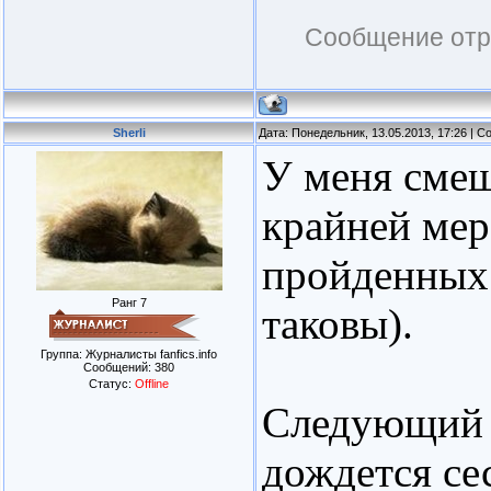
Сообщение отр
Sherli
Дата: Понедельник, 13.05.2013, 17:26 | 
У меня смеш
крайней мер
пройденных 
Ранг 7
таковы).
Группа: Журналисты fanfics.info
Сообщений:
380
Статус:
Offline
Следующий у
дождется сес