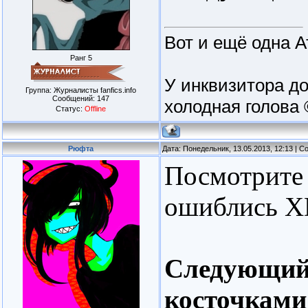
Вот и ещё одна А
Ранг 5
У инквизитора до
Группа: Журналисты fanfics.info
Сообщений:
147
холодная голова 
Статус:
Offline
Рюфта
Дата: Понедельник, 13.05.2013, 12:13 | 
Посмотрите 
ошиблись 
Следующий 
косточками