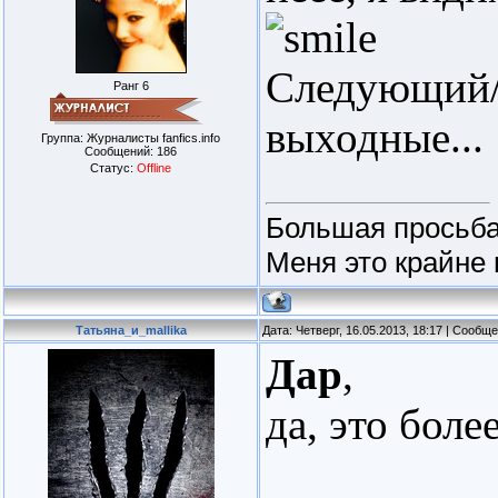
Следующий/,
Ранг 6
выходные...
Группа: Журналисты fanfics.info
Сообщений:
186
Статус:
Offline
Большая просьба
Меня это крайне 
Татьяна_и_mallika
Дата: Четверг, 16.05.2013, 18:17 | Сообщ
Дар
,
да, это боле