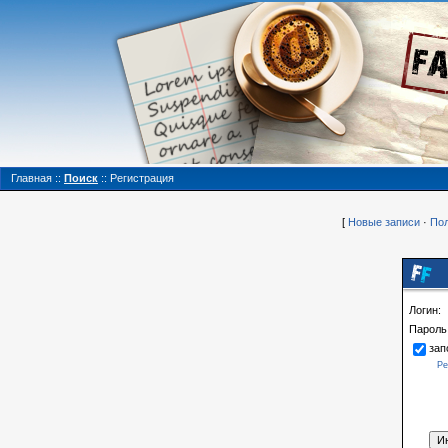
Главная
::
Поиск
::
Регистрация
[
Новые записи
·
Пол
Логин:
Пароль
зап
Ре