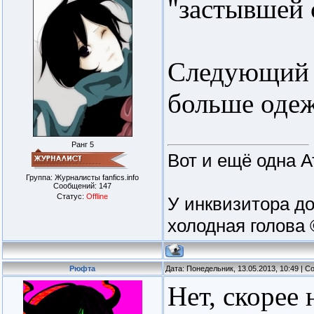
"застывшей 
Следующий л
больше одеж
Ранг 5
Вот и ещё одна А
Группа: Журналисты fanfics.info
Сообщений:
147
Статус:
Offline
У инквизитора до
холодная голова 
Рюфта
Дата: Понедельник, 13.05.2013, 10:49 | 
Нет, скорее