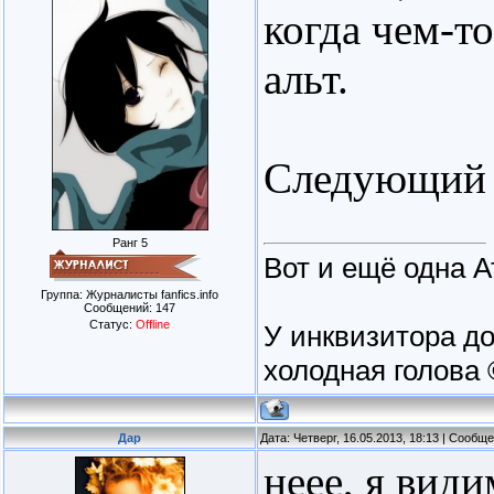
когда чем-то
альт.
Следующий о
Ранг 5
Вот и ещё одна А
Группа: Журналисты fanfics.info
Сообщений:
147
Статус:
Offline
У инквизитора до
холодная голова 
Дар
Дата: Четверг, 16.05.2013, 18:13 | Сообщ
неее, я вид