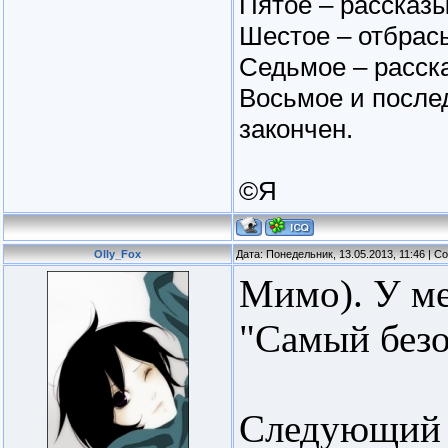
Пятое – рассказы
Шестое – отбрасы
Седьмое – расска
Восьмое и после
закончен.
©Я
Olly_Fox
Дата: Понедельник, 13.05.2013, 11:46 | 
Мимо). У ме
"Самый безо
Следующий т