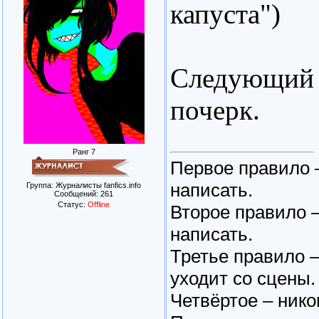
капуста")
Следующий 
почерк.
Ранг 7
Первое правило –
написать.
Группа: Журналисты fanfics.info
Сообщений:
261
Статус:
Offline
Второе правило –
написать.
Третье правило 
уходит со сцены.
Четвёртое – нико