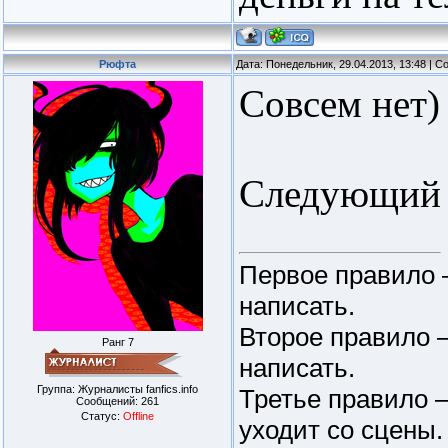
Рюфта
Дата: Понедельник, 29.04.2013, 13:48 | 
Совсем нет)
Следующий 
Первое правило –
написать.
Второе правило –
Ранг 7
написать.
Группа: Журналисты fanfics.info
Третье правило 
Сообщений:
261
Статус:
Offline
уходит со сцены.