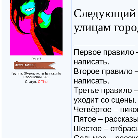
Следующий х
улицам горо
Первое правило –
написать.
Ранг 7
Второе правило –
Группа: Журналисты fanfics.info
Сообщений:
261
написать.
Статус:
Offline
Третье правило 
уходит со сцены.
Четвёртое – нико
Пятое – рассказы
Шестое – отбрасы
Седьмое – расска