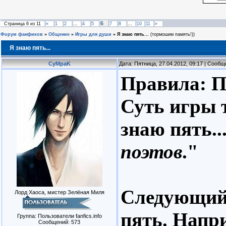
6
Страница
6
из
11
«
1
2
…
4
5
7
8
…
10
11
»
Форум фанфиков
»
Общение
»
Игры для души
»
Я знаю пять...
(тормошим память!))
Я знаю пять...
CyMpaK
Дата: Пятница, 27.04.2012, 09:17 | Сооб
Правила: П
Суть игры 
знаю пять..
поэтов
."
Следующий 
Лорд Хаоса, мистер Зелёная Миля
пять. Напр
Группа: Пользователи fanfics.info
Сообщений:
573