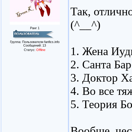
Так, отличн
(^__^)
Ранг 1
Группа: Пользователи fanfics.info
Сообщений:
13
1. Жена Иу
Статус:
Offline
2. Санта Ба
3. Доктор Х
4. Во все тя
5. Теория Б
Вообще, чес