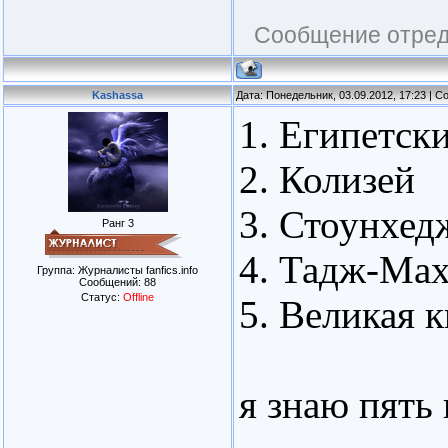
Сообщение отре
Kashassa
Дата: Понедельник, 03.09.2012, 17:23 | 
1. Египетск
2. Колизей
3. Стоунхед
Ранг 3
4. Тадж-Мах
Группа: Журналисты fanfics.info
Сообщений:
88
Статус:
Offline
5. Великая к
я знаю пять