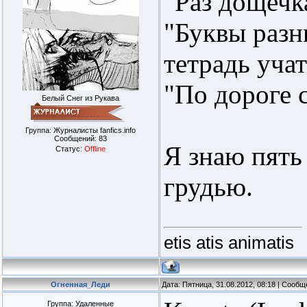
"Раз дощечка
"Буквы разн
тетрадь учат
"По дороге 
Белый Снег из Рукава
Группа: Журналисты fanfics.info
Сообщений:
83
Я знаю пять
Статус:
Offline
грудью.
etis atis animatis
Огненная_Леди
Дата: Пятница, 31.08.2012, 08:18 | Сооб
Группа: Удаленные