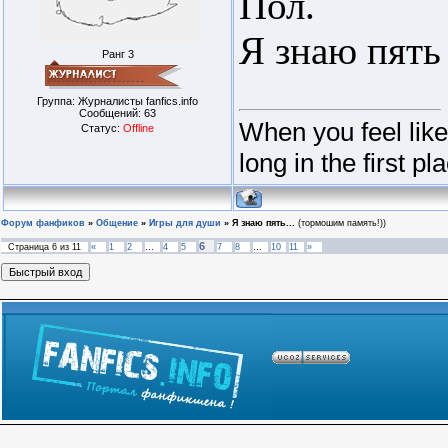
Пол.
Я знаю пять
Ранг 3
Группа: Журналисты fanfics.info
Сообщений:
63
When you feel lik
Статус:
Offline
long in the first pl
Форум фанфиков
»
Общение
»
Игры для души
»
Я знаю пять...
(тормошим память!))
6
Страница
6
из
11
«
1
2
…
4
5
7
8
…
10
11
»