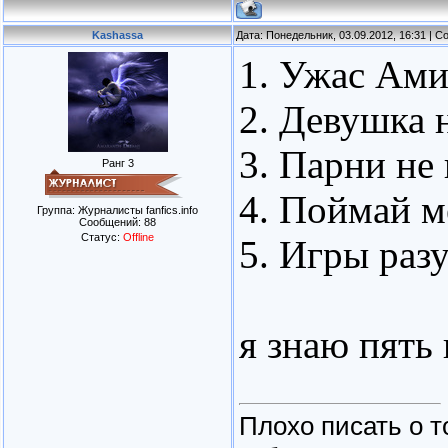
Kashassa
Дата: Понедельник, 03.09.2012, 16:31 | 
1. Ужас Ам
2. Девушка 
3. Парни не
Ранг 3
4. Поймай м
Группа: Журналисты fanfics.info
Сообщений:
88
Статус:
Offline
5. Игры раз
я знаю пять
Плохо писать о т