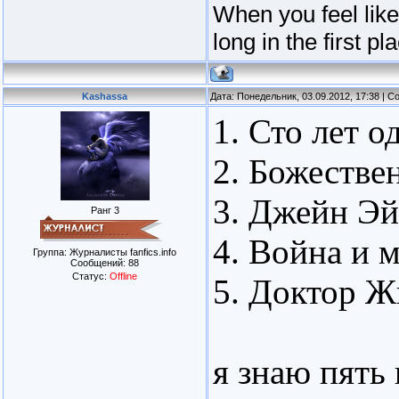
When you feel lik
long in the first pl
Kashassa
Дата: Понедельник, 03.09.2012, 17:38 | 
1. Сто лет о
2. Божестве
3. Джейн Э
Ранг 3
4. Война и 
Группа: Журналисты fanfics.info
Сообщений:
88
Статус:
Offline
5. Доктор Ж
я знаю пять