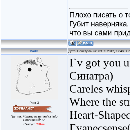
Плохо писать о т
Губит наверняка.
что вы сами прид
Barth
Дата: Понедельник, 03.09.2012, 17:48 | 
I`v got you 
Синатра)
Careles whis
Where the s
Ранг 3
Heart-Shaped
Группа: Журналисты fanfics.info
Сообщений:
63
Evanecsense
Статус:
Offline