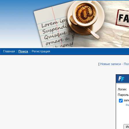
Главная
::
Поиск
::
Регистрация
[
Новые записи
·
Пол
Логин:
Пароль
зап
Ре