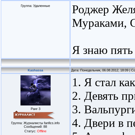
Роджер Желя
Группа: Удаленные
Мураками, С
Я знаю пять
Kashassa
Дата: Понедельник, 06.08.2012, 18:09 | 
1. Я стал ка
2. Девять п
3. Вальпург
Ранг 3
4. Двери в п
Группа: Журналисты fanfics.info
Сообщений:
88
Статус:
Offline