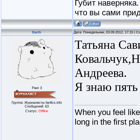
Губит наверняка.
что вы сами прид
Barth
Дата: Понедельник, 03.09.2012, 17:15 | 
Татьяна Сав
Ковальчук,Н
Андреева.
Я знаю пять 
Ранг 3
Группа: Журналисты fanfics.info
Сообщений:
63
When you feel lik
Статус:
Offline
long in the first pl