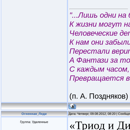
"...Лишь одни на
К жизни могут н
Человеческие дет
К нам они забыл
Перестали вери
А Фантази за т
С каждым часом,
Превращается в
(п. А. Поздняков)
Огненная_Леди
Дата: Четверг, 09.08.2012, 08:20 | Сообщ
«Триод и Ди
Группа: Удаленные