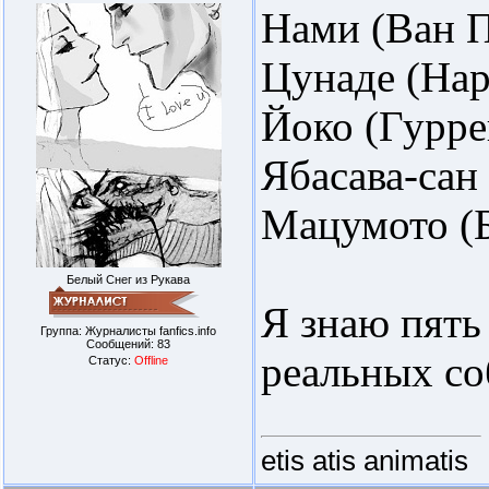
Нами (Ван 
Цунаде (Нар
Йоко (Гурре
Ябасава-сан
Мацумото (
Белый Снег из Рукава
Я знаю пять
Группа: Журналисты fanfics.info
Сообщений:
83
реальных с
Статус:
Offline
etis atis animatis