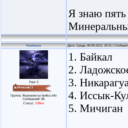
Я знаю пять
Минеральны
Kashassa
Дата: Среда, 08.08.2012, 18:31 | Сообще
1. Байкал
2. Ладожско
3. Никарагу
Ранг 3
4. Иссык-Ку
Группа: Журналисты fanfics.info
Сообщений:
88
Статус:
Offline
5. Мичиган