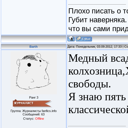
Плохо писать о т
Губит наверняка.
что вы сами прид
Barth
Дата: Понедельник, 03.09.2012, 17:33 | 
Медный всад
колхозница,
свободы.
Я знаю пять
Ранг 3
классическо
Группа: Журналисты fanfics.info
Сообщений:
63
Статус:
Offline