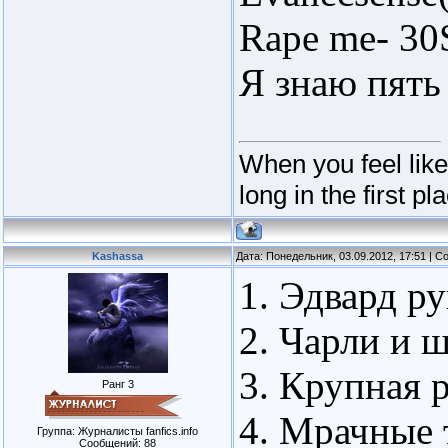
Rape me- 30
Я знаю пять
When you feel lik
long in the first pl
Kashassa
Дата: Понедельник, 03.09.2012, 17:51 | 
1. Эдвард р
2. Чарли и 
3. Крупная 
Ранг 3
4. Мрачные 
Группа: Журналисты fanfics.info
Сообщений:
88