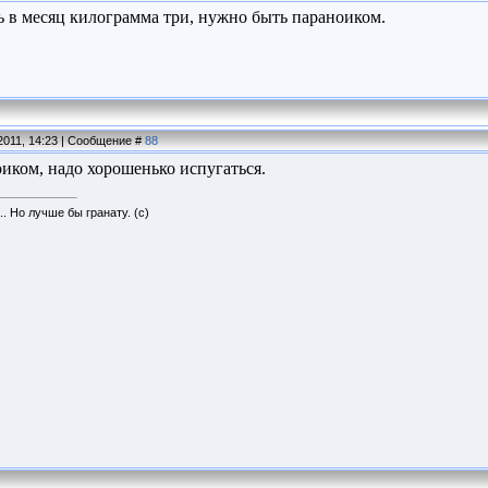
ь в месяц килограмма три, нужно быть параноиком.
2011, 14:23 | Сообщение #
88
иком, надо хорошенько испугаться.
.. Но лучше бы гранату. (с)