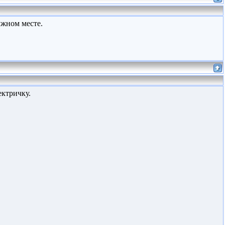
ужном месте.
ектричку.