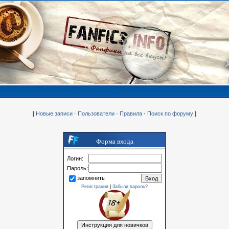
[
Новые записи
·
Пользователи
·
Правила
·
Поиск по форуму
]
Форма входа
Логин:
Пароль:
запомнить
Регистрация
|
Забыли пароль?