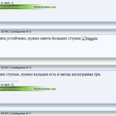
e is dark. ©
, 20:48 | Сообщение #
85
оять устойчиво, нужно иметь большие ступни
, 23:03 | Сообщение #
86
ие ступни, нужно кальция есть в месяц килограмма три.
e is dark. ©
, 09:44 | Сообщение #
87