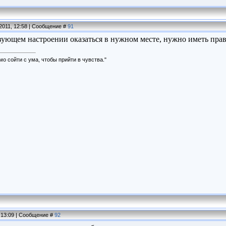
2011, 12:58 | Сообщение #
91
вующем настроении оказаться в нужном месте, нужно иметь пра
о сойти с ума, чтобы прийти в чувства."
, 13:09 | Сообщение #
92