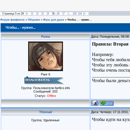
5
Страница
5
из
29
«
1
2
3
4
6
7
…
28
29
»
Форум фанфиков
»
Общение
»
Игры для души
»
Чтобы... - нужно...
Чтобы... - нужно...
Puma
Дата: Понедельник, 08.08
Правила: Вторая 
Например:
Чтобы тебя любили
Чтобы эту любовь 
Чтобы очень поста
Ранг 6
________________
Чтобы были деньги
Группа: Пользователи fanfics.info
Сообщений:
203
Статус:
Offline
Thinnad
Дата: Четверг, 17.11.2011
Чтобы идти на кухн
Группа: Удаленные