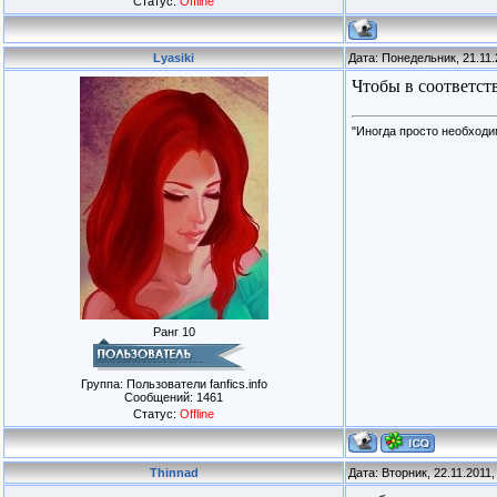
Статус:
Offline
Lyasiki
Дата: Понедельник, 21.11.
Чтобы в соответст
"Иногда просто необходим
Ранг 10
Группа: Пользователи fanfics.info
Сообщений:
1461
Статус:
Offline
Thinnad
Дата: Вторник, 22.11.2011