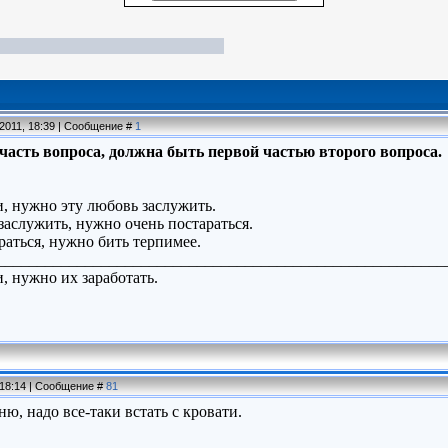
.2011, 18:39 | Сообщение #
1
часть вопроса, должна быть первой частью второго вопроса.
, нужно эту любовь заслужить.
заслужить, нужно очень постараться.
раться, нужно бить терпимее.
________________________________________________________
, нужно их заработать.
, 18:14 | Сообщение #
81
ю, надо все-таки встать с кровати.