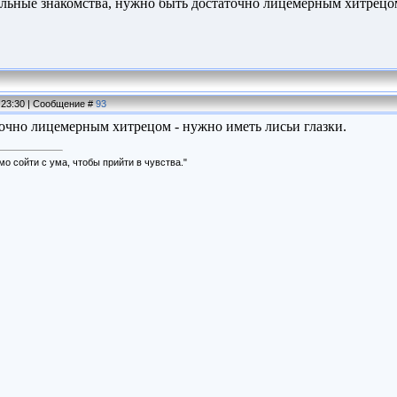
ильные знакомства, нужно быть достаточно лицемерным хитрецо
, 23:30 | Сообщение #
93
очно лицемерным хитрецом - нужно иметь лисьи глазки.
о сойти с ума, чтобы прийти в чувства."