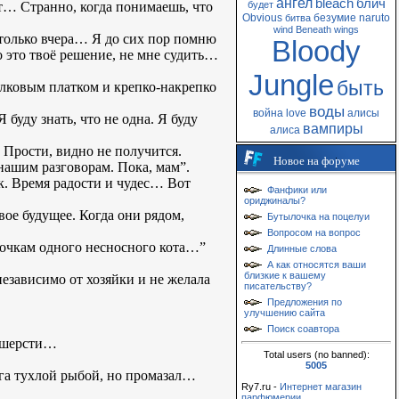
ангел
bleach
блич
ет… Странно, когда понимаешь, что
будет
Obvious
безумие
naruto
битва
wind
Beneath
wings
 только вчера… Я до сих пор помню
Bloody
 это твоё решение, не мне судить…
Jungle
быть
елковым платком и крепко-накрепко
воды
война
love
алисы
буду знать, что не одна. Я буду
вампиры
алиса
 Прости, видно не получится.
Новое на форуме
нашим разговорам. Пока, мам”.
. Время радости и чудес… Вот
Фанфики или
ориджиналы?
вое будущее. Когда они рядом,
Бутылочка на поцелуи
Вопросом на вопрос
зочкам одного несносного кота…”
Длинные слова
А как относятся ваши
близкие к вашему
езависимо от хозяйки и не желала
писательству?
Предложения по
улучшению сайта
Поиск соавтора
й шерсти…
Total users (no banned):
5005
ага тухлой рыбой, но промазал…
Ry7.ru -
Интернет магазин
парфюмерии