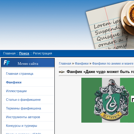
Главная
::
Поиск
::
Регистрация
Меню сайта
Главная
»
Фанфики
»
Фанфики по аниме и манге
Фанфик «Даже чудо может быть го
Главная страница
Фанфики
Иллюстрации
Статьи о фанфикшене
Термины фанфикшена
Инструменты авторов
Конкурсы и турниры