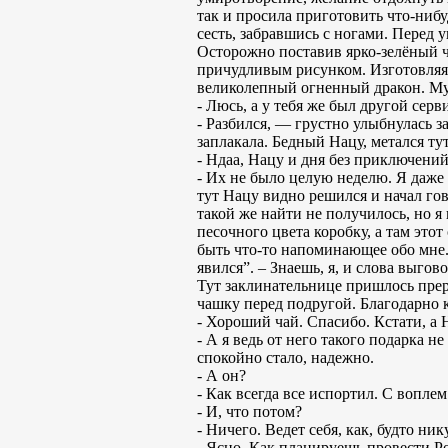
так и просила приготовить что-нибу
сесть, забравшись с ногами. Перед 
Осторожно поставив ярко-зелёный ч
причудливым рисунком. Изготовляя ч
великолепный огненный дракон. Муд
- Люсь, а у тебя же был другой сер
- Разбился, — грустно улыбнулась з
заплакала. Бедный Нацу, метался ту
- Ндаа, Нацу и дня без приключени
- Их не было целую неделю. Я даже
тут Нацу видно решился и начал гово
такой же найти не получилось, но я
песочного цвета коробку, а там этот
быть что-то напоминающее обо мне. 
явился”. – Знаешь, я, и слова выго
Тут заклинательнице пришлось прер
чашку перед подругой. Благодарно 
- Хороший чай. Спасибо. Кстати, а 
- А я ведь от него такого подарка н
спокойно стало, надежно.
- А он?
- Как всегда все испортил. С вопл
- И, что потом?
- Ничего. Ведет себя, как, будто ни
- Ясно. Как планируешь провести Ро