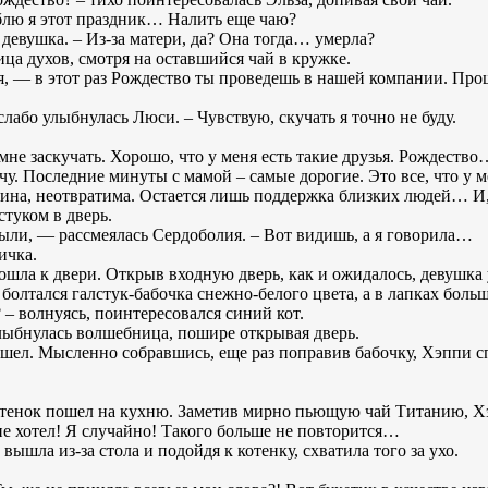
юблю я этот праздник… Налить еще чаю?
 девушка. – Из-за матери, да? Она тогда… умерла?
ица духов, смотря на оставшийся чай в кружке.
я, — в этот раз Рождество ты проведешь в нашей компании. Про
лабо улыбнулась Люси. – Чувствую, скучать я точно не буду.
мне заскучать. Хорошо, что у меня есть такие друзья. Рождеств
хочу. Последние минуты с мамой – самые дорогие. Это все, что у 
вина, неотвратима. Остается лишь поддержка близких людей… И, 
стуком в дверь.
были, — рассмеялась Сердоболия. – Вот видишь, а я говорила…
ичка.
пошла к двери. Открыв входную дверь, как и ожидалось, девушка
 болтался галстук-бабочка снежно-белого цвета, а в лапках боль
– волнуясь, поинтересовался синий кот.
улыбнулась волшебница, пошире открывая дверь.
ашел. Мысленно собравшись, еще раз поправив бабочку, Хэппи с
отенок пошел на кухню. Заметив мирно пьющую чай Титанию, Хэ
не хотел! Я случайно! Такого больше не повторится…
ышла из-за стола и подойдя к котенку, схватила того за ухо.