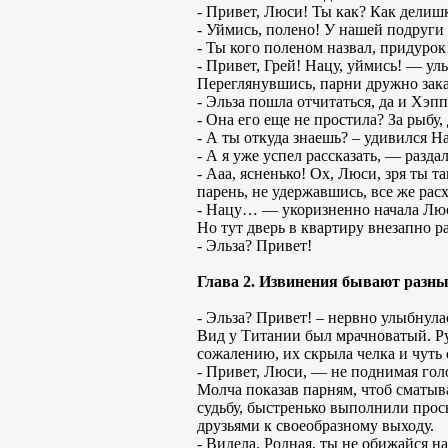
- Привет, Люси! Ты как? Как делиш
- Уймись, полено! У нашей подруги 
- Ты кого поленом назвал, придурок
- Привет, Грей! Нацу, уймись! — ул
Переглянувшись, парни дружно зак
- Эльза пошла отчитаться, да и Хэ
- Она его еще не простила? За рыбу,
- А ты откуда знаешь? – удивился На
- А я уже успел рассказать, — разда
- Ааа, ясненько! Ох, Люси, зря ты 
парень, не удержавшись, все же ра
- Нацу… — укоризненно начала Лю
Но тут дверь в квартиру внезапно 
- Эльза? Привет!
Глава 2. Извинения бывают раз
- Эльза? Привет! – нервно улыбнула
Вид у Титании был мрачноватый. Рук
сожалению, их скрыла челка и чуть
- Привет, Люси, — не поднимая гол
Молча показав парням, чтоб сматыва
судьбу, быстренько выполнили прос
друзьями к своеобразному выходу.
- Видела. Родная, ты не обижайся н