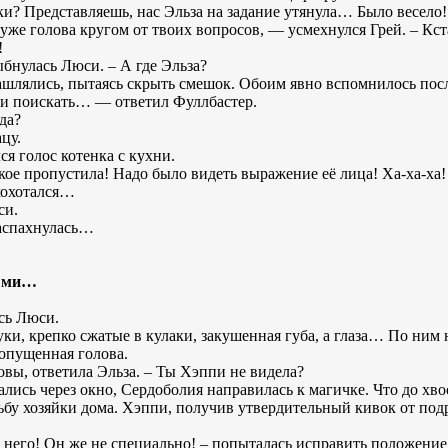
ки? Представляешь, нас Эльза на задание утянула… Было весел
уже голова кругом от твоих вопросов, — усмехнулся Грей. – Кст
!
ыбнулась Люси. – А где Эльза?
ашлялись, пытаясь скрыть смешок. Обоим явно вспомнилось пос
ппи поискать… — ответил Фуллбастер.
 да?
цу.
лся голос котенка с кухни.
такое пропустила! Надо было видеть выражение её лица! Ха-ха-ха
схохотался…
си.
распахнулась…
ными…
сь Люси.
и, крепко сжатые в кулаки, закушенная губа, а глаза… По ним н
 опущенная голова.
овы, ответила Эльза. – Ты Хэппи не видела?
лись через окно, Сердоболия направилась к магичке. Что до хво
ьбу хозяйки дома. Хэппи, получив утвердительный кивок от под
а него! Он же не специально! – попыталась исправить положение