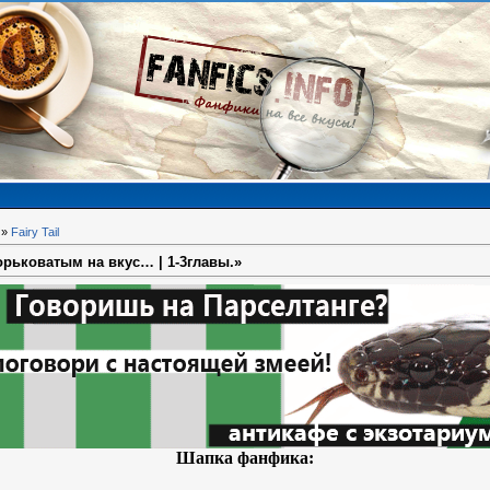
»
Fairy Tail
рьковатым на вкус… | 1-3главы.»
Шапка фанфика: