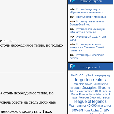
Новые конкурсы
Итоги блицконкурса
«Братья наши меньшие!»
Братья наши меньшие!
Итоги путешествия в
Волшебный лес
Итоги сезонной акции
«Фанартист сезона»
Яблоневый Сад. Итоги
бала
еальны...
Итоги апрельского
 столь необходимое тепло, но только
конкурса «Сказки о Синей
планете»
Итоги игры: «верю/не
верю»
Топ фраз на FF
вновь
life
(Sonic
андеграунд
forgotten realms
Porcelain
Silver
Bound
shine
Disciples III
вторая
young
NC-17
warhammer 40000
весна
я столь необходимое тепло, но
Mortal Kombat
Revelation
effect
Forever
with
весы
mass
буду
league of legends
успела осесть на столь любимые
Warhammer 40 000
ангст
nkar
seven
Diary
from
Alpha
ть немножко отдохнуть… Тихо,