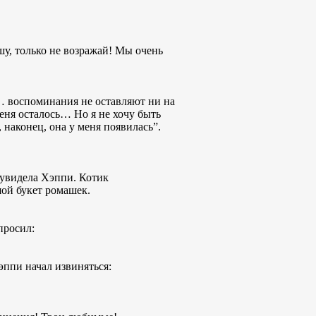
шу, только не возражай! Мы очень
о… воспоминания не оставляют ни на
меня осталось… Но я не хочу быть
наконец, она у меня появилась”.
 увидела Хэппи. Котик
шой букет ромашек.
просил:
ппи начал извиняться: