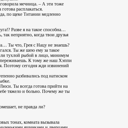
оговорила мечница. – А эти тоже
 готова расплакаться.
вда, по щеке Титании медленно
уга!? Разве я на такое способна…
, так неприятно, когда твои друзья
та… Ты что, Грея с Нацу не знаешь?
ался. Ты же шею ему за такое
или тухлой рыбой в лицо, минимум
ы переживаешь. К тому же наш Хэппи
ся. Поэтому сегодня жди извинений
степенно разбивались под натиском
ыбке.
 Люси. Ты всегда готова прийти на
тебе тяжело и больно. Почему же ты
омешает, не правда ли?
овых тонах, комната вызывала
 маленькими ящичками и дверцами,