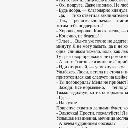
- Ох, подруга. Даже не знаю. Не л
- Будь добра, — благодарно кивнула
- Да, — тихо ответила заклинательн
- Так, — решительно начала Титани
хотим тебя поддержать!
- Хорошо, хорошо. Как скажешь, — с
- Конечно, не будешь!
“Эльза… Вы-то уж точно не дадите 
минуту. Я не могу забыть, да и не 
одна, слишком тяжело. Боль, как ла
Тут разговор прервался не громким 
- А вот и “слезные извинения” при
- Иди открывай, — усмехнулась маг
Улыбаясь, Люси, встала из стола и 
приготовился как следует: на шейке
- Ты поговорила? Меня не прибьют? 
- Заходи. Все нормально, — тепло 
Тяжко вздохнув, котик осторожно з
- Где…
- На кухне…
Покрепче схватив лапками букет, к
- Эльзочка! Прости, пожалуйста! Я 
Услышав извинения, мечница молча в
- А зачем чудовищем обозвал?