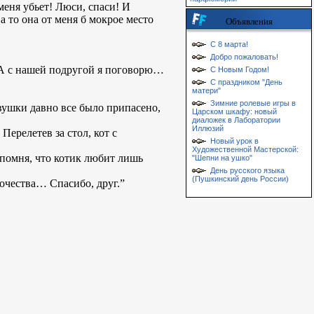
меня убьет! Люси, спаси! И
 то она от меня б мокрое место
Объявления
С 8 марта!
Добро пожаловать!
… А с нашей подругой я поговорю…
С Новым Годом!
С праздником "День
матери"
Зимние ролевые игры в
ушки давно все было припасено,
Царском шкафу: новый
диаложек в Лаборатории
Иллюзий
Перелетев за стол, кот с
Новый урок в
Художественной Мастерской:
 помня, что котик любит лишь
"Шепни на ушко"
День русского языка
(Пушкинский день России)
ночества… Спасибо, друг.”