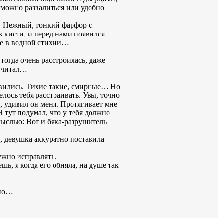
е можно развалиться или удобно
. Нежный, тонкий фарфор с
в кисти, и перед нами появился
же в водной стихии…
тогда очень расстроилась, даже
отчитал…
явились. Тихие такие, смирные… Но
елось тебя расстраивать. Увы, точно
ь, удивил он меня. Протягивает мне
Я тут подумал, что у тебя должно
мыслью: Вот и бяка-разрушитель
, девушка аккуратно поставила
ужно исправлять.
шь, я когда его обняла, на душе так
кно…