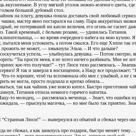
дь вкусненькое. В углу мягкий уголок нежно-зеленого цвета, гд
уголком большой дубовый стол.
айник на плиту, девушка пошла доставать свой любимый сервиз
ашки, мастер явно постарался на славу. Пара аккуратных мазко
рый, не потерявший ни капли величия, его огонь не гаснет да
виз. Такой кремовый, с белыми розами, — удивилась Титания.
аклинательница, — во время очередного набега на мою кухню. Я 
т, пытался меня успокоить, а потом смылся. Его еще Хэппи так 
й прожить не может, — хмыкнула Эльза. – И что дальше?
 соскучиться успела, — улыбнулась девушка. — Потом смотрю, 
рить: “Ты прости меня, я не хотел ничего разбивать. Мне не хот
 принес кое-что получше!” – тут Люси тихо рассмеялась. – Знаеш
 сервиз! Я так и замерла в восхищении, а Нацу все продолжает: “
Что-то хорошее, чтоб ты вспоминала обо мне с улыбкой, а не с 
ворить не могла, просто подошла и крепко обняла…
ваться, так как чайник уже вовсю кипел. Быстро приготовив чай
кивнув, Титания отпила немного горячего напитка.
Нацу-то молодец, — рассмеялась мечница. – Знает, что ошибки н
е ожидала, — прыснула магичка, — но мне было так приятно. Знае
ем: “Странная Люси!” — вывернулся из объятий и сбежал через о
куда не сбежал, а как заикнусь про подарок, быстро меняет тему…
ждество? – тихо поинтересовалась Эльза, допивая свой чай.