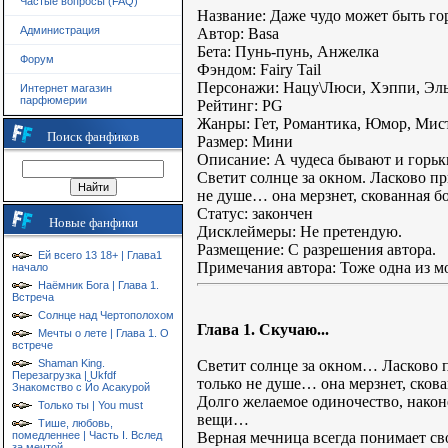
Частые вопросы (FAQ)
Название: Даже чудо может быть г
Администрация
Автор: Basa
Бета: Пунь-пунь, Анжелка
Форум
Фэндом: Fairy Tail
Персонажи: Нацу\Люси, Хэппи, Эльз
Интернет магазин
парфюмерии
Рейтинг: PG
Жанры: Гет, Романтика, Юмор, Мис
Поиск фанфиков
Размер: Мини
Описание: А чудеса бывают и горьки
Светит солнце за окном. Ласково при
не душе… она мерзнет, скованная бо
Статус: закончен
Новые фанфики
Дисклеймеры: Не претендую.
Размещение: С разрешения автора.
Ей всего 13 18+ | Глава1
Примечания автора: Тоже одна из мо
начало
Наёмник Бога | Глава 1.
Встреча
Солнце над Чертополохом
Глава 1. Скучаю...
Мечты о лете | Глава 1. О
встрече
Светит солнце за окном… Ласково пр
Shaman King.
Перезагрузка | Ukfdf
только не душе… она мерзнет, сков
Знакомство с Йо Асакурой
Долго желаемое одиночество, након
Только ты | You must
вещи…
Тише, любовь,
Верная мечница всегда понимает св
помедленнее | Часть I. Вслед
за мечтой