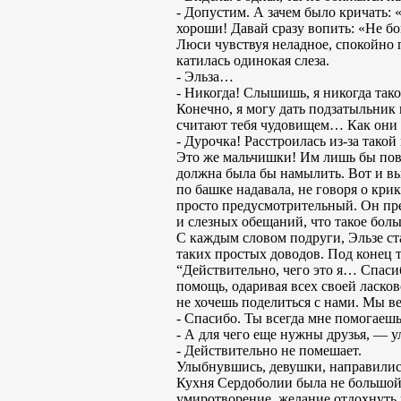
- Допустим. А зачем было кричать: 
хороши! Давай сразу вопить: «Не бо
Люси чувствуя неладное, спокойно 
катилась одинокая слеза.
- Эльза…
- Никогда! Слышишь, я никогда тако
Конечно, я могу дать подзатыльник и
считают тебя чудовищем… Как они не
- Дурочка! Расстроилась из-за тако
Это же мальчишки! Им лишь бы пове
должна была бы намылить. Вот и вы
по башке надавала, не говоря о кр
просто предусмотрительный. Он пре
и слезных обещаний, что такое бол
С каждым словом подруги, Эльзе ста
таких простых доводов. Под конец 
“Действительно, чего это я… Спасиб
помощь, одаривая всех своей ласков
не хочешь поделиться с нами. Мы 
- Спасибо. Ты всегда мне помогае
- А для чего еще нужны друзья, — у
- Действительно не помешает.
Улыбнувшись, девушки, направилис
Кухня Сердоболии была не большой
умиротворение, желание отдохнуть 