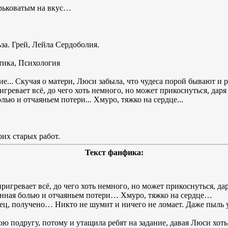
орьковатым на вкус…
а. Грей, Лейла Сердоболия.
тика, Психология
е... Скучая о матери, Люси забыла, что чудеса порой бывают и р
гревает всё, до чего хоть немного, но может прикоснуться, даря
лью и отчаяньем потери... Хмуро, тяжко на сердце...
их старых работ.
Текст фанфика:
игревает всё, до чего хоть немного, но может прикоснуться, дар
анная болью и отчаяньем потери… Хмуро, тяжко на сердце…
ец, получено… Никто не шумит и ничего не ломает. Даже пыль 
ою подругу, потому и утащила ребят на задание, давая Люси хо