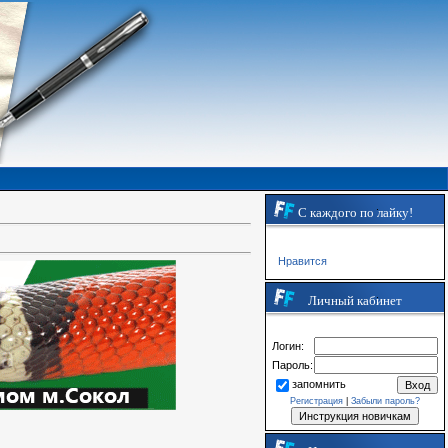
С каждого по лайку!
Нравится
Личный кабинет
Логин:
Пароль:
запомнить
Регистрация
|
Забыли пароль?