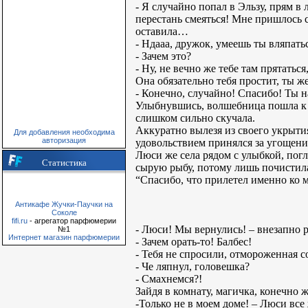
- Я случайно попал в Эльзу, прям в
перестань смеяться! Мне пришлось с
оставила…
- Ндааа, дружок, умеешь ты вляпать
- Зачем это?
- Ну, не вечно же тебе там прятат
Она обязательно тебя простит, ты 
- Конечно, случайно! Спасибо! Ты н
Улыбнувшись, волшебница пошла к 
слишком сильно скучала.
Аккуратно вылезя из своего укрытия
Для добавления необходима
авторизация
удовольствием принялся за угощени
Люси же села рядом с улыбкой, пог
Статистика
сырую рыбу, потому лишь почистил
“Спасибо, что прилетел именно ко м
Антикафе Жучки-Паучки на
Соколе
fifi.ru
- агрегатор парфюмерии
- Люси! Мы вернулись! – внезапно 
№1
Интернет магазин парфюмерии
- Зачем орать-то! Балбес!
- Тебя не спросили, отмороженная с
- Че ляпнул, головешка?
- Смахнемся?!
Зайдя в комнату, магичка, конечно 
-Только не в моем доме! – Люси вс