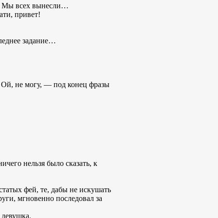
о! Мы всех вынесли…
ати, привет!
леднее задание…
! Ой, не могу, — под конец фразы
ичего нельзя было сказать, к
статых фей, те, дабы не искушать
руги, мгновенно последовал за
 девушка.