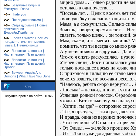
мирно дома… Только радости не выз
Безумные будни в
осталась в одиночестве…
Египтусе | Глава 1
“Восемь лет… Целых восемь лет теб
I hate you
твою улыбку и желание защитить м
Последнее письмо | I
Мама, а я соскучилась. Сильно-сил
Сады дурмана | Новые
Знаешь, говорят, время лечит… Нет
приключения
Джирайи:Прибытие
связать, только шелк… он тонкий, 
Endless Winter. Прогноз
Мам, скажи, а ты меня слышишь? Мне
погоды - столетняя метель |
помнить, что ты всегда со мною р
Глава 1. Начало конца
А у меня появились друзья… Да и с
Лепестки на волнах |
Часть первая. Путь домой
Что-то я опять раскуксилась, нужно
Лепестки на волнах |
Утерев слезы, Люси попыталась ул
Часть первая. Путь домой.
только последнее время на языке ли
Пролог
С приходом в гильдию её стало мень
Between Angels And
Demons | What Have You Done
хочется взвыть, но все-таки весело,
“Надеюсь, ребята скоро вернутся… 
Чат
- Люська! – неожиданно из кухни ра
Услышав родной голосок, Сердоболи
Текущее время на сайте:
11:45
уходить. Вот только очутясь на кух
- Хэппи, ты где? – осторожно спрос
- Тсс, я прячусь, — тихо раздался 
И правда, одна из верхних полочек
- Что случилось? От кого ты прячеш
- От Эльзы, — жалобно произнес Хэ
- И? – Люси уже догадывалась об от