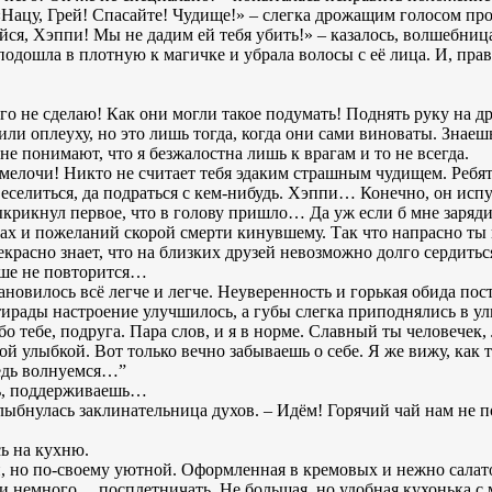
«Нацу, Грей! Спасайте! Чудище!» – слегка дрожащим голосом пр
йся, Хэппи! Мы не дадим ей тебя убить!» – казалось, волшебница
подошла в плотную к магичке и убрала волосы с её лица. И, пра
го не сделаю! Как они могли такое подумать! Поднять руку на др
ли оплеуху, но это лишь тогда, когда они сами виноваты. Знаешь
 понимают, что я безжалостна лишь к врагам и то не всегда.
й мелочи! Никто не считает тебя эдаким страшным чудищем. Ребя
селиться, да подраться с кем-нибудь. Хэппи… Конечно, он испуг
крикнул первое, что в голову пришло… Да уж если б мне заряд
иках и пожеланий скорой смерти кинувшему. Так что напрасно т
красно знает, что на близких друзей невозможно долго сердить
ьше не повторится…
новилось всё легче и легче. Неуверенность и горькая обида по
тирады настроение улучшилось, а губы слегка приподнялись в ул
о тебе, подруга. Пара слов, и я в норме. Славный ты человечек,
ой улыбкой. Вот только вечно забываешь о себе. Я же вижу, как 
ведь волнуемся…”
шь, поддерживаешь…
лыбнулась заклинательница духов. – Идём! Горячий чай нам не п
ь на кухню.
, но по-своему уютной. Оформленная в кремовых и нежно салат
и немного… посплетничать. Не большая, но удобная кухонька с