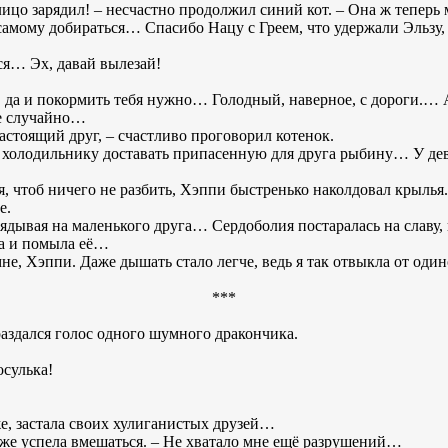
 лицо зарядил! – несчастно продолжил синий кот. – Она ж теперь 
амому добираться… Спасибо Нацу с Греем, что удержали Эльзу, а
ся… Эх, давай вылезай!
ься, да и покормить тебя нужно… Голодный, наверное, с дороги.
же случайно…
астоящий друг, – счастливо проговорил котенок.
холодильнику доставать припасенную для друга рыбину… У дев
, чтоб ничего не разбить, Хэппи быстренько наколдовал крылья. 
е.
лядывая на маленького друга… Сердоболия постаралась на славу,
а и помыла её…
не, Хэппи. Даже дышать стало легче, ведь я так отвыкла от оди
***
раздался голос одного шумного дракончика.
осулька!
же, застала своих хулиганистых друзей…
е же успела вмешаться. – Не хватало мне ещё разрушений…