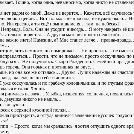
ывает. Тошно, когда одна, невыносимо, когда никто не отвлека
я нет рядом со мной. Даже не верится… Кажется, всё случилось
еня любой ценой… Вот только я не просила, не нужно было… Но
ьно. Интересно, а ты ещё помнишь меня… там, на небесах?
. Неправда. Боль. Она не уходит, никогда… Я могу накрыть её ш
обязательно порвется… А другая материя просто недостойна…
 важно знать! Намекни, а? Мне станет легче… правда-правда. Я 
ядом…
 отцом, хоть немного, но помирилась… Но простить… не смогла.
 исправляться… Прости, что не письмом, просто соскучилась по 
ыбнуться… Не получилось. Скоро Рождество. Семейный праздник
шь горечь. Она горькая и противная на вкус…
ше, но она все же осталась… Друзья. Лучик надежды на счастли
 а когда далеко, не по себе становится…
Я уже соскучилась и по грабежу холодильника, и по глупым фра
здался возглас Хэппи.
я ринулась на звук… Улыбка, искренняя, солнечная, появилась н
не, девушка никого не нашла…
ила девушка.
голосок с верхней кухонной полки…
 была приоткрыта, а оттуда виднелся маленький кусочек голубо
ься?
ппи. – Просто, когда мы сражались, я хотел оглушить одного вр
вете.