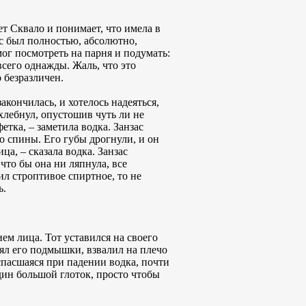
ет Сквало и понимает, что имела в
с был полностью, абсолютно,
ог посмотреть на парня и подумать:
всего однажды. Жаль, что это
 безразличен.
акончилась, и хотелось надеяться,
хлебнул, опустошив чуть ли не
тка, – заметила водка. Занзас
о спины. Его губы дрогнули, и он
а, – сказала водка. Занзас
что бы она ни ляпнула, все
ил строптивое спиртное, то не
ь.
ем лица. Тот уставился на своего
зял его подмышки, взвалил на плечо
 спасшаяся при падении водка, почти
дин большой глоток, просто чтобы