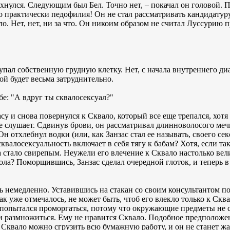
нулся. Следующим был Бел. Точно нет, – покачал он головой. П
то практически педофилия! Он не стал рассматривать кандидатур
о. Нет, нет, ни за что. Он никоим образом не считал Луссурию 
пал собственную грудную клетку. Нет, с начала внутреннего ди
ой будет весьма затруднительно.
е: "А вдруг ты сквалосексуал?"
су и снова повернулся к Сквало, который все еще трепался, хотя 
не слушает. Сдвинув брови, он рассматривал длинноволосого ме
н отхлебнул водки (или, как Занзас стал ее называть, своего сек
квалосексуальность включает в себя тягу к бабам? Хотя, если так
тало свирепым. Неужели его влечение к Сквало настолько вели
а? Поморщившись, Занзас сделал очередной глоток, и теперь в г
 немедленно. Уставившись на стакан со своим консультантом п
ак уже отмечалось, не может быть, чтоб его влекло только к Сква
опытался проморгаться, потому что окружающие предметы не с
ли размножиться. Ему не нравится Сквало. Подобное предполож
 Сквало можно сгрузить всю бумажную работу, и он не станет ж