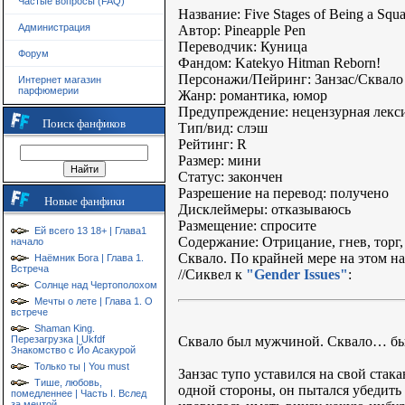
Частые вопросы (FAQ)
Название: Five Stages of Being a Squ
Администрация
Автор: Pineapple Pen
Переводчик: Куница
Форум
Фандом: Katekyo Hitman Reborn!
Персонажи/Пейринг: Занзас/Сквало
Интернет магазин
парфюмерии
Жанр: романтика, юмор
Предупреждение: нецензурная лекс
Поиск фанфиков
Тип/вид: слэш
Рейтинг: R
Размер: мини
Статус: закончен
Разрешение на перевод: получено
Новые фанфики
Дисклеймеры: отказываюсь
Размещение: спросите
Ей всего 13 18+ | Глава1
Содержание: Отрицание, гнев, торг, 
начало
Сквало. По крайней мере на этом на
Наёмник Бога | Глава 1.
Встреча
//Сиквел к
"Gender Issues"
:
Солнце над Чертополохом
Мечты о лете | Глава 1. О
встрече
Shaman King.
Сквало был мужчиной. Сквало… был
Перезагрузка | Ukfdf
Знакомство с Йо Асакурой
Только ты | You must
Занзас тупо уставился на свой стак
Тише, любовь,
одной стороны, он пытался убедить 
помедленнее | Часть I. Вслед
за мечтой