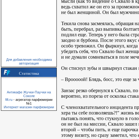
мысли (как то видение о Сквало в к
ведь схватил же он его за промежно
не был женщиной. Он был мужчиной
Текила снова засмеялась, обращая н
быть, перебрал, раз выпивка болтае
подлил еще. Теперь у него была ст
заодно и бурбона. После этого вкус
особо тревожил. Он фыркнул, когда 
убедить себя, что Сквало был женщи
и не думали сомневаться в поле меч
Для добавления необходима
авторизация
Он стиснул зубы и швырнул стакан 
Статистика
– Врооооой! Блядь, босс, это еще за 
Занзас резко обернулся к Сквало, п
Антикафе Жучки-Паучки на
вероятно, из пореза от осколка стак
Соколе
fifi.ru
- агрегатор парфюмерии
№1
С членохватательного инцидента про
Интернет магазин парфюмерии
хера ты себе позволяешь?!" жизнь в
пытаясь понять, что стукнуло в голо
он не был на миссии, Сквало зашел
второй – чтобы пить, и еще парочка
этому визиту, но сразу заметил, чт