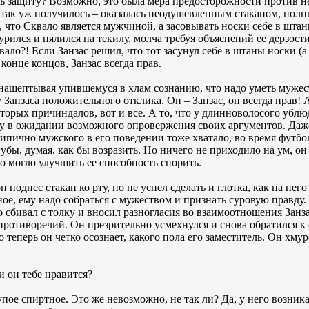
дь защиту? Возможно, это была мера предосторожности против 
– так уж получилось – оказалась неодушевленным стаканом, пол
ь, что Сквало является мужчиной, а засовывать носки себе в шта
рился и пялился на текилу, молча требуя объяснений ее дерзост
ало?! Если Занзас решил, что тот засунул себе в штаны носки (а
В конце концов, Занзас всегда прав.
 нашептывая упившемуся в хлам сознанию, что надо уметь муже
 у Занзаса положительного отклика. Он – Занзас, он всегда прав!
торых причиндалов, вот и все. А то, что у длинноволосого ублюд
лу в ожидании возможного опровержения своих аргументов. Даже
 – типично мужского в его поведении тоже хватало, во время футб
губы, думая, как бы возразить. Но ничего не приходило на ум, о
то могло улучшить ее способность спорить.
поднес стакан ко рту, но не успел сделать и глотка, как на него
ное, ему надо собраться с мужеством и признать суровую правду.
сбивал с толку и вносил разногласия во взаимоотношения Занза
ротиворечий. Он презрительно усмехнулся и снова обратился к с
 теперь он четко осознает, какого пола его заместитель. Он хмур
ли он тебе нравится?
упое спиртное. Это же невозможно, не так ли? Да, у него возн