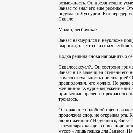
возможность. Он презрительно усмех
Занзас-то знал его еще ребенком. Э
подумал о Луссурии. Его передернул
Сквало.
Может, лесбиянка?
Занзас нахмурился и неуклюже пощу
выросли, так что оказаться лесбиянк
Водка решила снова напомнить о себ
Сквалосексуал?.. Он состроил грима
Занзас ни в малейшей степени его 
сквалосексуальность ориентацией? О
предположил, что можно. Но разве с
женщиной. Хмурое выражение лица с
привычные прелести прекрасного пол
троилось.
Отторжение подобной идеи началось
продолжил спор, не открывая рта. К
любит женщин? Надувшись, Занзас п
экземплярах каждого и все норови
мусор – лишь пешка для Занзаса. На