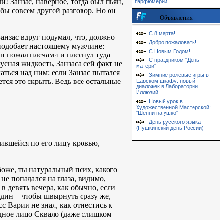
! Занзас, наверное, тогда был пьян,
парфюмерии
 бы совсем другой разговор. Но он
Объявления
С 8 марта!
Занзас вдруг подумал, что, должно
Добро пожаловать!
к подобает настоящему мужчине:
С Новым Годом!
он пожал плечами и плеснул туда
С праздником "День
усная жидкость, Занзаса сей факт не
матери"
аться над ним: если Занзас пытался
Зимние ролевые игры в
ется это скрыть. Ведь все остальные
Царском шкафу: новый
диаложек в Лаборатории
Иллюзий
Новый урок в
Художественной Мастерской:
"Шепни на ушко"
День русского языка
(Пушкинский день России)
очившейся по его лицу кровью,
боже, ты натуральный псих, какого
не попадался на глаза, видимо,
 в девять вечера, как обычно, если
Один – чтобы швырнуть сразу же,
с Варии не знал, как отнестись к
ледное лицо Сквало (даже слишком