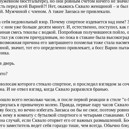
ружевном бюстгальтере), но они ровным счетом ничего не значили
сть перед всей Варией?! Нет, окажись Сквало женщиной – и был
. Мужчиной с членом. А такие Занзаса не привлекали.
а себя недовольный взор. Почему спиртное издевается над ним? 
т с ним уже больше десяти минут. И, естественно, поступил, ка
ранная смесь текилы с водкой. Попробовав получившееся пойло, 
 стал уж совсем причудливым, но пока в стакане была высокоград
возможная причина его завтрашнего похмелья тоже стала насмех
ной, значит, тот его определенно привлекает, а босс Варии пыта
ника.
в дверь.
что?
о волосам которого стекало спиртное, и проследил взглядом за с
ана. И не отвел взгляд, когда Сквало разразился бранью.
шло всего несколько часов, и после первой реакции в стиле "о 
ернулась в привычную колею. Правда, первые пару часов Сквало 
ву боссу, но вечно избегать Занзаса он бы не смог, поэтому ровно
 к нему в комнату с бутылкой спиртного и четырьмя стаканами. 
 на случай, если Сквало оторвет его от важных размышлений. Бос
о его заместитель ведет себя гораздо тише, чем всегда. Обычно б