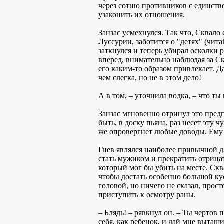
через сотню противников с единстве
узаконить их отношения.
Занзас усмехнулся. Так что, Сквало 
Луссурии, заботится о "детях" (чит
заткнулся и теперь убирал осколки
вперед, внимательно наблюдая за Ск
его каким-то образом привлекает. Д
чем слегка, но не в этом дело!
А в том, – уточнила водка, – что ты
Занзас мгновенно отринул это пред
быть, в доску пьяна, раз несет эту
же опровергнет любые доводы. Ему н
Гнев являлся наиболее привычной дл
стать мужиком и прекратить отрицат
который мог бы убить на месте. Скв
чтобы достать особенно большой кус
головой, но ничего не сказал, прос
приступить к осмотру раны.
– Блядь! – рявкнул он. – Ты чертов 
себя, как ребенок, и дай мне вытащи