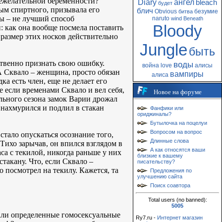
нежелательной беременности?
Diary
ангел
bleach
будет
ным спиртного, призывала его
блич
Obvious
безумие
битва
ны – не лучший способ
naruto
wind
Beneath
Bloody
и: как она вообще посмела поставить
 размер этих носков действительно
Jungle
быть
ственно признать свою ошибку.
воды
война
love
алисы
 А Сквало – женщина, просто обязан
вампиры
алиса
ка есть член, еще не делает его
 если временами Сквало и вел себя,
Новое на форуме
ольного сезона замок Варии дрожал
н нахмурился и подлил в стакан
Фанфики или
ориджиналы?
Бутылочка на поцелуи
Вопросом на вопрос
 стало опускаться осознание того,
Длинные слова
 Тихо зарычав, он впился взглядом в
А как относятся ваши
са с текилой, никогда раньше у них
близкие к вашему
такану. Что, если Сквало –
писательству?
о посмотрел на текилу. Кажется, та
Предложения по
улучшению сайта
Поиск соавтора
Total users (no banned):
5005
икали определенные гомосексуальные
Ry7.ru -
Интернет магазин