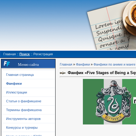
Главная
::
Поиск
::
Регистрация
Меню сайта
Главная
»
Фанфики
»
Фанфики по аниме и манге
Фанфик «Five Stages of Being a Sq
Главная страница
Фанфики
Иллюстрации
Статьи о фанфикшене
Термины фанфикшена
Инструменты авторов
Конкурсы и турниры