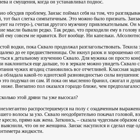
нева и смущения, когда он устанавливал поднос.
ьно обсудив проблему, Занзас поймал себя на том, что разглядыва
, тот был слегка симпатичным. Это можно было признать. Занза
ент на гетеро-), считая другого мужчину привлекательным. Он м
кие мысли бывали редко. Так редко, что приходили ему в голову 
ый ему совсем не нравится. Вот вообще. Ни капельки. Абсолютно
стой водки, пока Сквало продолжал разглагольствовать. Текила з
алеко до ее предшественницы. Он икнул разок и хорошенько от
ться к детальному изучению Сквало. Для мужика он просто конфе
 наклониться еще дальше, то в зеркале можно увидеть Сквало с
ртания чужих ягодиц становились все отчетливей. Классная задниц
а обладала какой-то идиотской разновидностью силы внушения: 
о это подумал он сам. И пока он мысленно бранил, сжигал и душ
и ниже. Внезапно пол оказался гораздо ближе, чем предполагалос
 сколько этой дряни ты уже высосал?
 неэлегантно распростершемуся на полу с озадаченным выражени
вшего волосы за ухо. Сквало неодобрительно покачал головой, в
 кресло, прямо как жена. Заткнись, – сказала чудесным образом
 выяснили, что он не женщина. Занзас насупился и сделал еще о
сантиметра жидкости.