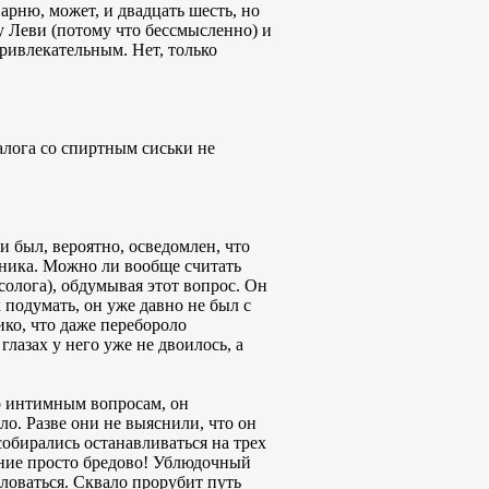
арню, может, и двадцать шесть, но
у Леви (потому что бессмысленно) и
привлекательным. Нет, только
алога со спиртным сиськи не
и был, вероятно, осведомлен, что
чника. Можно ли вообще считать
солога), обдумывая этот вопрос. Он
 подумать, он уже давно не был с
ко, что даже перебороло
лазах у него уже не двоилось, а
о интимным вопросам, он
ло. Разве они не выяснили, что он
обирались останавливаться на трех
ение просто бредово! Ублюдочный
аловаться. Сквало прорубит путь