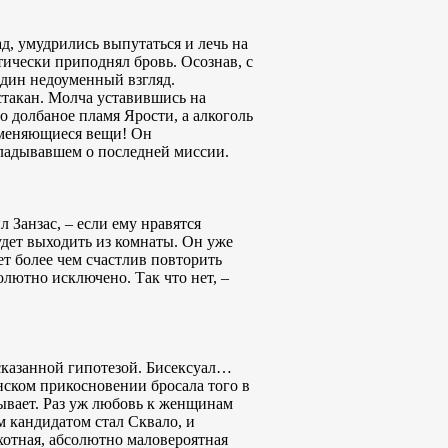
ад, умудрились выпутаться и лечь на
тически приподнял бровь. Осознав, с
 один недоуменный взгляд.
стакан. Молча уставившись на
о долбаное пламя Ярости, а алкоголь
аменяющиеся вещи! Он
ладывавшем о последней миссии.
 Занзас, – если ему нравятся
дет выходить из комнаты. Он уже
дет более чем счастлив повторить
солютно исключено. Так что нет, –
ысказанной гипотезой. Бисексуал…
енском прикосновении бросала того в
зывает. Раз уж любовь к женщинам
 кандидатом стал Сквало, и
охотная, абсолютно маловероятная