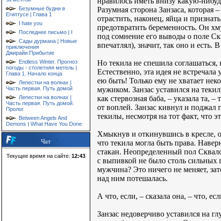
нравилось иметь внизу какую-нибу
Разумная сторона Занзаса, которая 
Безумные будни в
Египтусе | Глава 1
отрастить, наконец, яйца и признат
I hate you
предотвратить беременность. Он хму
Последнее письмо | I
под сомнение его выводы о поле Скв
Сады дурмана | Новые
впечатлял), значит, так оно и есть. 
приключения
Джирайи:Прибытие
Но текила не спешила соглашаться,
Endless Winter. Прогноз
погоды - столетняя метель |
Естественно, эта идея не встречала
Глава 1. Начало конца
ею быть! Только ему не хватает неко
Лепестки на волнах |
мужиком. Занзас уставился на теки
Часть первая. Путь домой
как стервозная баба, – указала та,
Лепестки на волнах |
Часть первая. Путь домой.
от воплей. Занзас кивнул и поджал 
Пролог
текилы, несмотря на тот факт, что э
Between Angels And
Demons | What Have You Done
Хмыкнув и откинувшись в кресле, он 
Чат
что текила могла быть права. Навер
стакан. Неопределенный пол Сквало 
Текущее время на сайте:
12:43
с выпивкой не было столь сильных п
мужчина? Это ничего не меняет, зато
над ним потешалась.
А что, если, – сказала она, – что, ес
Занзас недоверчиво уставился на гл