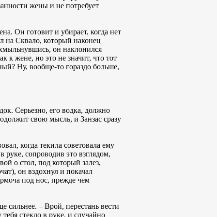
занности жены и не потребует
ена. Он готовит и убирает, когда нет
ул на Сквало, который наконец
 Ухмыльнувшись, он наклонился
 к жене, но это не значит, что тот
чный? Ну, вообще-то гораздо больше,
ок. Серьезно, его водка, должно
родолжит свою мысль, и Занзас сразу
овал, когда текила советовала ему
в руке, сопроводив это взглядом,
ой о стол, под который залез,
чат), он вздохнул и покачал
ормоча под нос, прежде чем
ще сильнее. – Врой, перестань вести
 тебя стекло в руке, и случайно