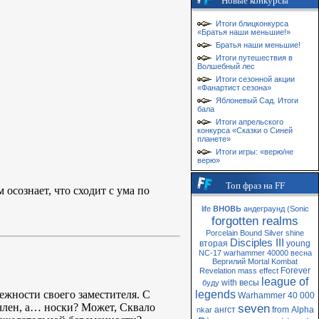
Новые конкурсы
Итоги блицконкурса
«Братья наши меньшие!»
Братья наши меньшие!
Итоги путешествия в
Волшебный лес
Итоги сезонной акции
«Фанартист сезона»
Яблоневый Сад. Итоги
бала
Итоги апрельского
конкурса «Сказки о Синей
планете»
Итоги игры: «верю/не
верю»
Топ фраз на FF
 осознает, что сходит с ума по
вновь
life
андеграунд
(Sonic
forgotten realms
Porcelain
Bound
Silver
shine
Disciples III
вторая
young
NC-17
warhammer 40000
весна
Вергилий
Mortal Kombat
Forever
Revelation
mass
effect
league of
with
весы
буду
ежности своего заместителя. С
legends
Warhammer 40 000
 член, а… носки? Может, Сквало
seven
ангст
from
Alpha
nkar