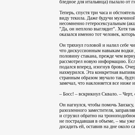
бледное для итальянца) пылало от г
Теперь, спустя три часа и обстоятел
виду текила. Даже будучи мужчиной
несомненно гетеросексуальным (акц
"Да, он неплохо выглядит". Хотя та
оказался именно тот человек, котор
Он тряхнул головой и налил себе чи
что дискуссионным навыкам водки д
половину стакана, прежде чем верну
рассмотрел новую информацию. Если
подался вперед, изогнув бровь. Оче
нахмурился. Эта конкретная выпивк
странным образом звучало так, будт
замечал, что наклоняется все ниже 
– Босс! – вскрикнул Сквало. – Черт,
Он нагнулся, чтобы помочь Занзасу,
разозленного заместителя, заправля
и сгрузил обратно на троноподобное
не пострадавшая в объеме, – мы уже
досадить ей, оставив на дне около 