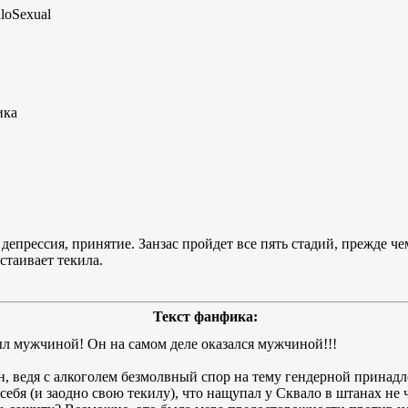
aloSexual
ика
депрессия, принятие. Занзас пройдет все пять стадий, прежде чем
стаивает текила.
Текст фанфика:
 мужчиной! Он на самом деле оказался мужчиной!!!
ан, ведя с алкоголем безмолвный спор на тему гендерной принадл
себя (и заодно свою текилу), что нащупал у Сквало в штанах не