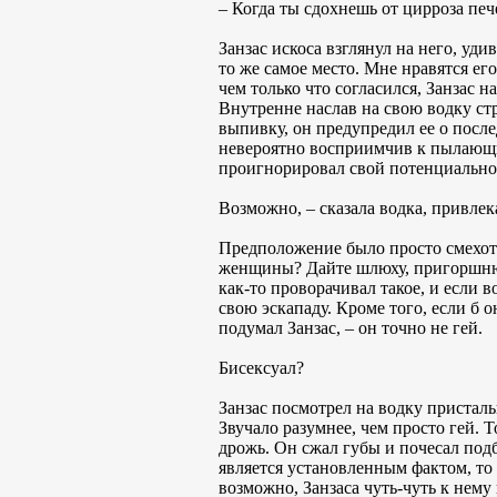
– Когда ты сдохнешь от цирроза печ
Занзас искоса взглянул на него, уди
то же самое место. Мне нравятся ег
чем только что согласился, Занзас 
Внутренне наслав на свою водку ст
выпивку, он предупредил ее о после
невероятно восприимчив к пылающи
проигнорировал свой потенциально
Возможно, – сказала водка, привлек
Предположение было просто смехотво
женщины? Дайте шлюху, пригоршню п
как-то проворачивал такое, и если в
свою эскападу. Кроме того, если б о
подумал Занзас, – он точно не гей.
Бисексуал?
Занзас посмотрел на водку присталь
Звучало разумнее, чем просто гей. 
дрожь. Он сжал губы и почесал подб
является установленным фактом, то
возможно, Занзаса чуть-чуть к нему