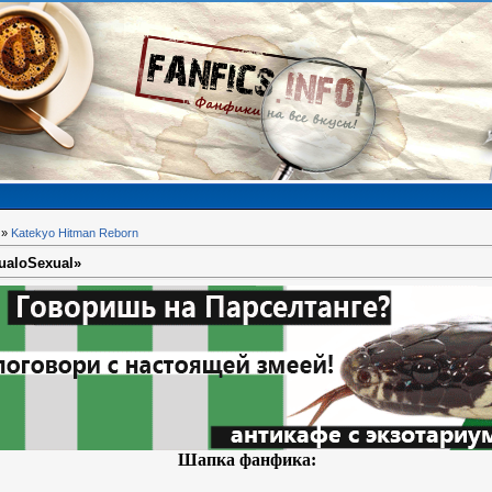
»
Katekyo Hitman Reborn
ualoSexual»
Шапка фанфика: