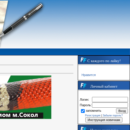
С каждого по лайку!
Нравится
Личный кабинет
Логин:
Пароль:
запомнить
Регистрация
|
Забыли пароль?