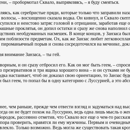
ени, – пробормотал Сквало, выпрямляясь, – я буду смеяться.
вляясь, как серебристые пряди, которые только что заправили наз
о волосы, – восхищенно сказала водка. Он кивнул, и Сквало скеп
насупился и неистово затряс головой в отрицании, заработав еще
рашные проклятья, он допил остатки и сразу же снова наполнил 
дствиях необдуманных насмешек. В конце концов, у Занзаса был
м поблизости предметам. Ох, как же Занзас любит легковоспл
 пироманьячный порыв и снова сосредоточился на мечнике, док
ая внимание Занзаса, – ты гей.
рным, и он сразу отбросил его. Как он мог быть геем, – спросил
резервативов и три ящика хорошего вина – и он сутками не бу
одка настаивает, чтоб он доказал свою ориентацию, то Занзас бу
н был геем, то попал бы в одну категорию с Луссурией, а это аб
нее, чем раньше, прежде чем отвести взгляд и задуматься над в
Тогда он не будет похож на Луссурию, ведь одна лишь мысль о ж
ородок, рассеянно отметив, что Сквало все еще о чем-то расска
 пора проверить, нравятся ли ему мужчины. Первым и очевидным
 влекло. Только возможно. Ведь могла же существовать такая кр