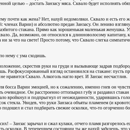
нной целью – достать Занзасу мяса. Сквало будет исполнять обя
ему почти как жена? Нет, нахуй недомолвки. Сквало и есть его ж
ай: членах Варии) и абсолютно предан Занзасу. Он лениво взглян
 разбитого стакана. Прямо как хорошенькая маленькая женушка.
вало. Да, возможно, он относился к длинноволосому капитану, как
а ни за что на свете! Просто потому, что Сквало слегка симпати
 по нему с ума сходишь.
положение, скрестив руки на груди и вызывающе задрав подбород
 чушь. Расфокусированный взгляд остановился на стакане: пусть п
е нравится Сквало. Алкоголь нагло врет. И Занзас несчастлив.
я босса Варии эмоцией, но к сожалению, именно гнев он чувств
ь очевидное. Он расстроенно оттопырил губу и раздавил стакан 
ало вройкнул и подпрыгнул от неожиданности, ударившись голов
ок стекла. Увидев, что руки Занзаса объяты пламенем (и кровото
то подошел и стал подбирать свежие осколки, что-то огорченно б
псих! – Занзас зарычал и сжал кулаки, отчего пламя разгорелось е
ть осколки. В теперешнем состоянии ты же нахуй забудешь, что у