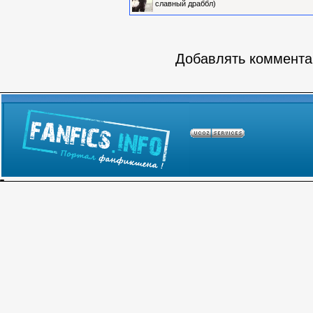
славный драббл)
Добавлять комментар