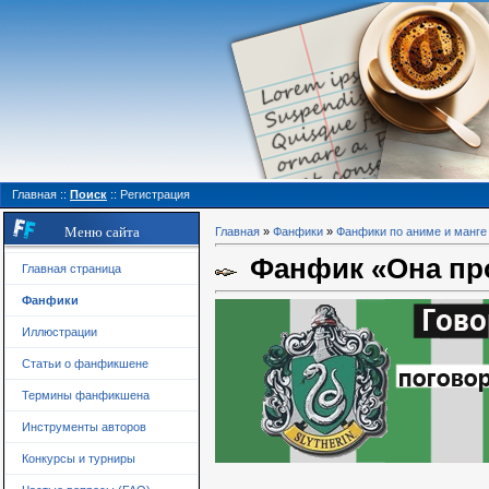
Главная
::
Поиск
::
Регистрация
Меню сайта
Главная
»
Фанфики
»
Фанфики по аниме и манге
Фанфик «Она пр
Главная страница
Фанфики
Иллюстрации
Статьи о фанфикшене
Термины фанфикшена
Инструменты авторов
Конкурсы и турниры