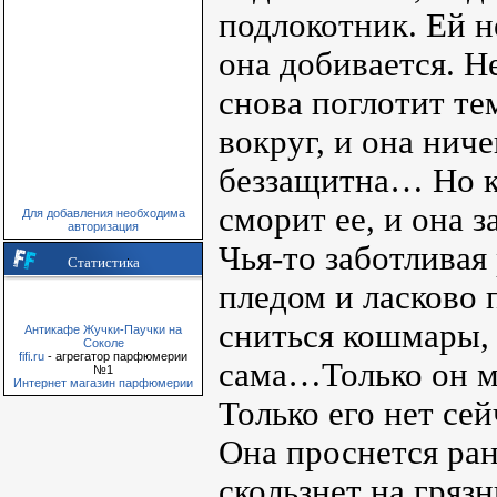
подлокотник. Ей не
она добивается. Не
снова поглотит те
вокруг, и она нич
беззащитна… Но ка
сморит ее, и она з
Для добавления необходима
авторизация
Чья-то заботливая
Статистика
пледом и ласково 
сниться кошмары, 
Антикафе Жучки-Паучки на
Соколе
fifi.ru
- агрегатор парфюмерии
сама…Только он м
№1
Интернет магазин парфюмерии
Только его нет сей
Она проснется ран
скользнет на гряз