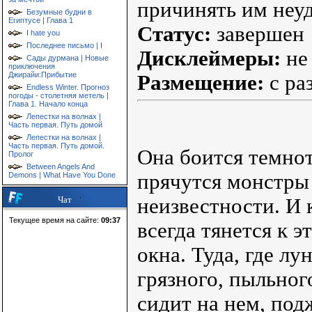
причинять им неу
Безумные будни в
Египтусе | Глава 1
Статус:
завершен
I hate you
Последнее письмо | I
Дисклеймеры:
не
Сады дурмана | Новые
приключения
Джирайи:Прибытие
Размещение:
с ра
Endless Winter. Прогноз
погоды - столетняя метель |
Глава 1. Начало конца
Лепестки на волнах |
Часть первая. Путь домой
Лепестки на волнах |
Часть первая. Путь домой.
Она боится темноты
Пролог
Between Angels And
прячутся монстры 
Demons | What Have You Done
неизвестности. И 
Чат
Текущее время на сайте:
09:37
всегда тянется к 
окна. Туда, где л
грязного, пыльног
сидит на нем, под