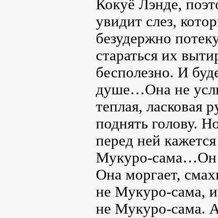
Кокуё Лэнде, поэт
увидит слез, кото
безудержно потеку
стараться их вытир
бесполезно. И буде
душе…Она не усл
теплая, ласковая р
поднять голову. 
перед ней кажется
Мукуро-сама…Он вс
Она моргает, смах
не Мукуро-сама, и
не Мукуро-сама. А