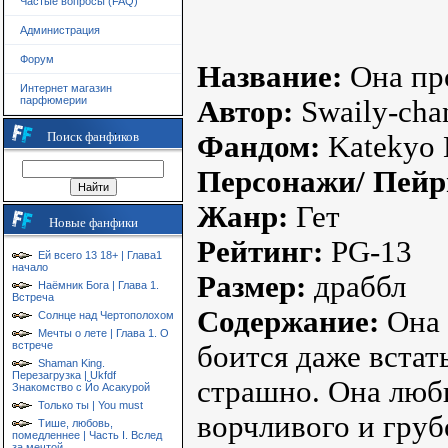
Частые вопросы (FAQ)
Администрация
Форум
Название:
Она пр
Интернет магазин
парфюмерии
Автор:
Swaily-cha
Поиск фанфиков
Фандом:
Katekyo 
Персонажи/ Пейр
Жанр:
Гет
Новые фанфики
Рейтинг:
PG-13
Ей всего 13 18+ | Глава1
начало
Размер:
драббл
Наёмник Бога | Глава 1.
Встреча
Содержание:
Она 
Солнце над Чертополохом
Мечты о лете | Глава 1. О
встрече
боится даже встат
Shaman King.
Перезагрузка | Ukfdf
страшно. Она люб
Знакомство с Йо Асакурой
Только ты | You must
ворчливого и груб
Тише, любовь,
помедленнее | Часть I. Вслед
за мечтой