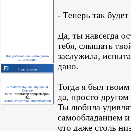
- Теперь так будет 
Да, ты навсегда о
тебя, слышать твой
заслужила, испыта
Для добавления необходима
авторизация
дано.
Статистика
Тогда я был твоим
Антикафе Жучки-Паучки на
Соколе
да, просто другом
fifi.ru
- агрегатор парфюмерии
№1
Интернет магазин парфюмерии
Ты любила удивлят
самообладанием и 
что даже столь ни