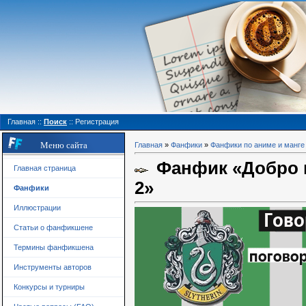
Главная
::
Поиск
::
Регистрация
Меню сайта
Главная
»
Фанфики
»
Фанфики по аниме и манге
Фанфик «Добро п
Главная страница
2»
Фанфики
Иллюстрации
Статьи о фанфикшене
Термины фанфикшена
Инструменты авторов
Конкурсы и турниры