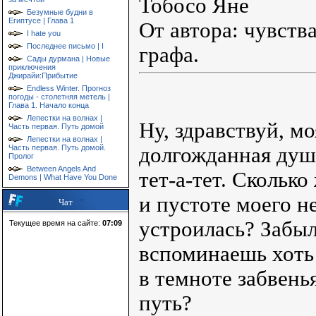
Тобосо Яне
Безумные будни в
Египтусе | Глава 1
От автора: чувств
I hate you
Последнее письмо | I
графа.
Сады дурмана | Новые
приключения
Джирайи:Прибытие
Endless Winter. Прогноз
погоды - столетняя метель |
Глава 1. Начало конца
Лепестки на волнах |
Ну, здравствуй, м
Часть первая. Путь домой
Лепестки на волнах |
долгожданная душа
Часть первая. Путь домой.
Пролог
Between Angels And
тет-а-тет. Сколько
Demons | What Have You Done
и пустоте моего н
Чат
устроилась? Забыл
Текущее время на сайте:
07:09
вспоминаешь хоть 
в темноте забвень
путь?