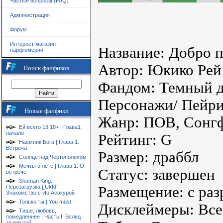
Частые вопросы (FAQ)
Администрация
Форум
Интернет магазин
Название: Добро п
парфюмерии
Автор: Юкико Рей
Поиск фанфиков
Фандом: Темный 
Персонажи/ Пейри
Новые фанфики
Жанр: ПОВ, Сонгф
Ей всего 13 18+ | Глава1
начало
Рейтинг: G
Наёмник Бога | Глава 1.
Встреча
Размер: драббл
Солнце над Чертополохом
Мечты о лете | Глава 1. О
Статус: завершен
встрече
Shaman King.
Перезагрузка | Ukfdf
Размещение: с раз
Знакомство с Йо Асакурой
Только ты | You must
Дисклеймеры: Все
Тише, любовь,
помедленнее | Часть I. Вслед
за мечтой