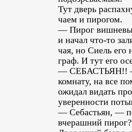
Тут дверь распахн
чаем и пирогом.
— Пирог вишневый
и начал что-то за
чая, но Сиель его
граф. И тут его ос
— СЕБАСТЬЯН!! — 
комнату, на все п
ожидал видать про
уверенности потык
— Себастьян, — п
вчерашний пирог?