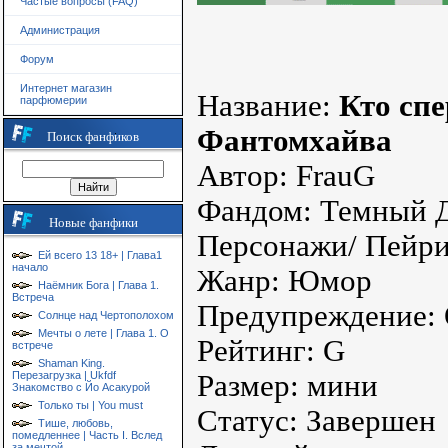
Частые вопросы (FAQ)
Администрация
Форум
Интернет магазин
Название:
Кто спе
парфюмерии
Фантомхайва
Поиск фанфиков
Автор: FrauG
Фандом: Темный 
Новые фанфики
Персонажи/ Пейрин
Ей всего 13 18+ | Глава1
начало
Жанр: Юмор
Наёмник Бога | Глава 1.
Встреча
Предупреждение:
Солнце над Чертополохом
Мечты о лете | Глава 1. О
Рейтинг: G
встрече
Shaman King.
Перезагрузка | Ukfdf
Размер: мини
Знакомство с Йо Асакурой
Только ты | You must
Статус: Завершен
Тише, любовь,
помедленнее | Часть I. Вслед
за мечтой