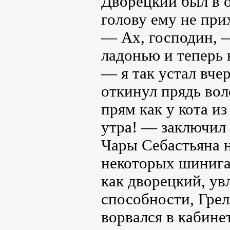
Дворецкий был в о
голову ему не при
— Ах, господин, 
ладонью и теперь
— я так устал вч
откинул прядь вол
прям как у кота из
утра! — заключил 
Чары Себастьяна н
некоторых шинигам
как дворецкий, ув
способности, Грел
ворвался в кабинет