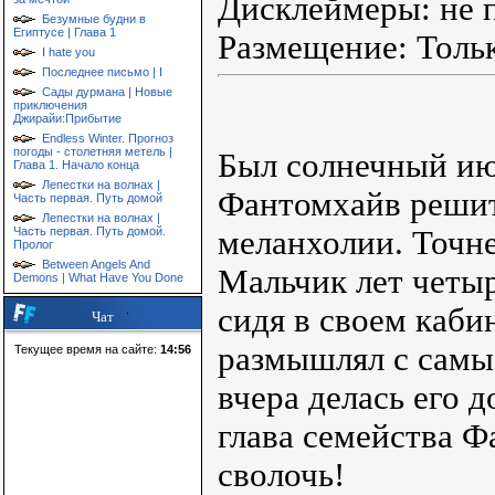
Дисклеймеры: не 
Безумные будни в
Египтусе | Глава 1
Размещение: Тольк
I hate you
Последнее письмо | I
Сады дурмана | Новые
приключения
Джирайи:Прибытие
Endless Winter. Прогноз
погоды - столетняя метель |
Был солнечный ию
Глава 1. Начало конца
Лепестки на волнах |
Фантомхайв решит
Часть первая. Путь домой
Лепестки на волнах |
меланхолии. Точне
Часть первая. Путь домой.
Пролог
Between Angels And
Мальчик лет четыр
Demons | What Have You Done
сидя в своем каби
Чат
размышлял с самым
Текущее время на сайте:
14:56
вчера делась его 
глава семейства 
сволочь!