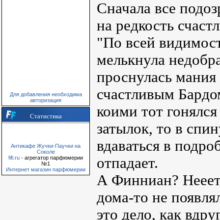
Сначала все подоз
на редкость счаст
"По всей видимост
мелькнула недобра
проснулась мания 
счастливым Бардом
Для добавления необходима
авторизация
коими тот гонялся
Статистика
затылок, то в спин
вдаваться в подро
Антикафе Жучки-Паучки на
Соколе
отпадает.
fifi.ru
- агрегатор парфюмерии
№1
Интернет магазин парфюмерии
А Финниан? Нееет,
дома-то не появля
это дело, как вдр