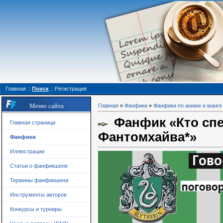
Главная
::
Поиск
::
Регистрация
Меню сайта
Главная
»
Фанфики
»
Фанфики по аниме и манге
Фанфик «Кто спе
Главная страница
Фантомхайва*»
Фанфики
Иллюстрации
Статьи о фанфикшене
Термины фанфикшена
Инструменты авторов
Конкурсы и турниры