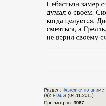
Себастьян замер о
думал о своем. Си
когда целуется. Д
смеяться, а Грелл
не верил своему сч
Раздел:
Фанфики по аниме 
(а)
:
FrauG
(04.11.2011)
Просмотров
:
3967