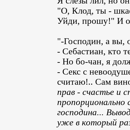
Я слезы лил, но о
"О, Клод, ты - шк
Уйди, прошу!" И о
"-Господин, а вы,
- Себастиан, кто т
- Но бо-чан, я дол
- Секс с невооду
считаю!.. Сам вин
прав - счастье и 
пропорционально 
господина... Выво
уже в который раз