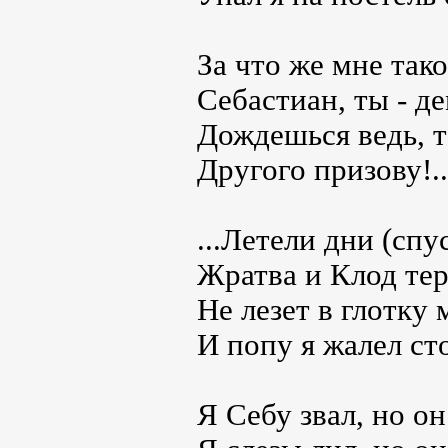
За что же мне тако
Себастиан, ты - д
Дождешься ведь, т
Другого призову!..
...Летели дни (спу
Жратва и Клод те
Не лезет в глотку
И попу я жалел ст
Я Себу звал, но он