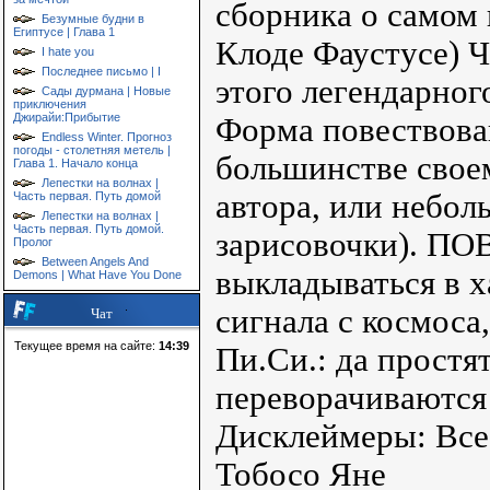
сборника о самом 
Безумные будни в
Египтусе | Глава 1
Клоде Фаустусе) Ч
I hate you
Последнее письмо | I
этого легендарног
Сады дурмана | Новые
приключения
Джирайи:Прибытие
Форма повествован
Endless Winter. Прогноз
погоды - столетняя метель |
большинстве своем
Глава 1. Начало конца
Лепестки на волнах |
автора, или небол
Часть первая. Путь домой
Лепестки на волнах |
Часть первая. Путь домой.
зарисовочки). ПО
Пролог
Between Angels And
выкладываться в х
Demons | What Have You Done
сигнала с космоса
Чат
Текущее время на сайте:
14:39
Пи.Си.: да простя
переворачиваются 
Дисклеймеры: Все
Тобосо Яне