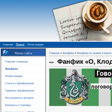
Главная
::
Поиск
::
Регистрация
Меню сайта
Главная
»
Фанфики
»
Фанфики по аниме и манге
Фанфик «О, Клод
Главная страница
Фанфики
Иллюстрации
Статьи о фанфикшене
Термины фанфикшена
Инструменты авторов
Конкурсы и турниры