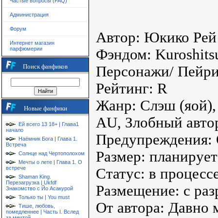
Частые вопросы (FAQ)
Администрация
Форум
Автор: Юкико Рей
Интернет магазин
парфюмерии
Фэндом: Kuroshitsu
Поиск фанфиков
Персонажи/ Пейрин
Рейтинг: R
Жанр: Слэш (яой)
Новые фанфики
AU, Злобный автор
Ей всего 13 18+ | Глава1
начало
Предупреждения:
Наёмник Бога | Глава 1.
Встреча
Размер: планируе
Солнце над Чертополохом
Мечты о лете | Глава 1. О
встрече
Статус: в процесс
Shaman King.
Перезагрузка | Ukfdf
Размещение: с раз
Знакомство с Йо Асакурой
Только ты | You must
От автора: Давно 
Тише, любовь,
помедленнее | Часть I. Вслед
за мечтой