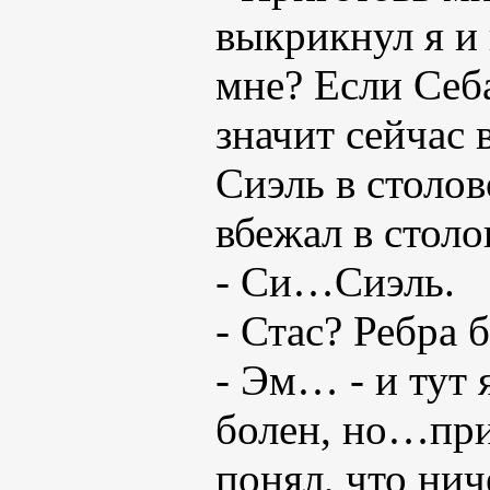
выкрикнул я и 
мне? Если Себ
значит сейчас 
Сиэль в столов
вбежал в столо
- Си…Сиэль.
- Стас? Ребра 
- Эм… - и тут 
болен, но…при
понял, что нич