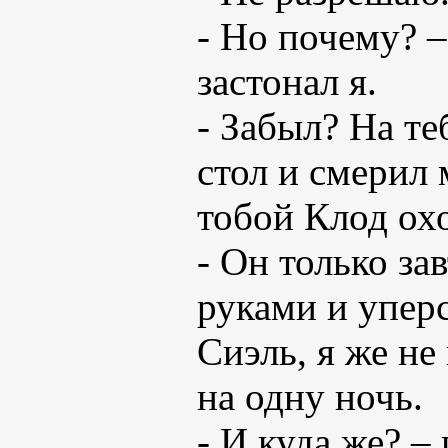
- Но почему? 
застонал я.
- Забыл? На теб
стол и смерил 
тобой Клод охо
- Он только зав
руками и уперс
Сиэль, я же не
на одну ночь.
- И куда же? –