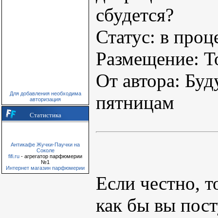
сбудется?
Статус: в про
Размещение: Т
От автора: Буд
Для добавления необходима
пятницам
авторизация
Статистика
Антикафе Жучки-Паучки на
Соколе
fifi.ru
- агрегатор парфюмерии
№1
Интернет магазин парфюмерии
Если честно, т
как бы вы пост