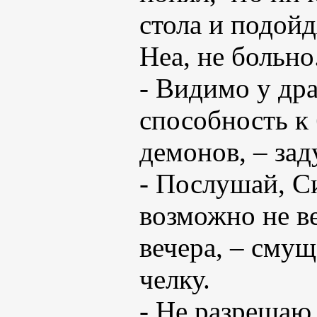
стола и подойд
Неа, не больно
- Видимо у др
способность к 
демонов, – за
- Послушай, Си
возможно не ве
вечера, – сму
челку.
- Не разрешаю