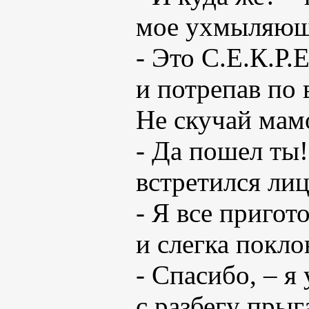
мое ухмыляющ
- Это С.Е.К.Р.
и потрепав по 
Не скучай мам
- Да пошел ты!
встретился лиц
- Я все пригот
и слегка покло
- Спасибо, – я
с разбегу прыг