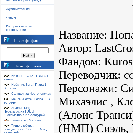
Частые вопросы (FAQ)
Администрация
Форум
Интернет магазин
парфюмерии
Название: Поп
Поиск фанфиков
Автор: LastCr
Фандом: Kuros
Новые фанфики
Переводчик: с
Ей всего 13 18+ | Глава1
начало
Персонажи: Си
Наёмник Бога | Глава 1.
Встреча
Солнце над Чертополохом
Михаэлис , Кл
Мечты о лете | Глава 1. О
встрече
Shaman King.
(Алоис Транси
Перезагрузка | Ukfdf
Знакомство с Йо Асакурой
Только ты | You must
(НМП) Сиэль, 
Тише, любовь,
помедленнее | Часть I. Вслед
за мечтой