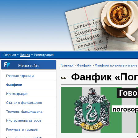
Главная
::
Поиск
::
Регистрация
Меню сайта
Главная
»
Фанфики
»
Фанфики по аниме и манге
Фанфик «Попа
Главная страница
Фанфики
Иллюстрации
Статьи о фанфикшене
Термины фанфикшена
Инструменты авторов
Конкурсы и турниры