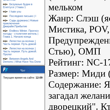
мельком
Безумные будни в
Египтусе | Глава 1
I hate you
Жанр: Слэш (яо
Последнее письмо | I
Сады дурмана | Новые
приключения
Мистика, POV
Джирайи:Прибытие
Endless Winter. Прогноз
погоды - столетняя метель |
Предупрежден
Глава 1. Начало конца
Лепестки на волнах |
Часть первая. Путь домой
Стью), ОМП
Лепестки на волнах |
Часть первая. Путь домой.
Пролог
Рейтинг: NC-
Between Angels And
Demons | What Have You Done
Размер: Миди 
Чат
Текущее время на сайте:
12:09
Содержание: Я
загадал желан
дворецкий". Кт