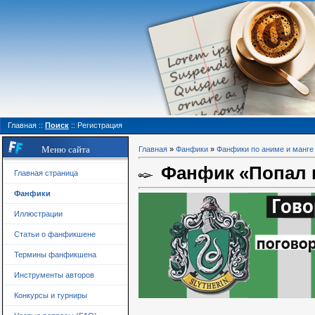
Главная
::
Поиск
::
Регистрация
Меню сайта
Главная
»
Фанфики
»
Фанфики по аниме и манге
Фанфик «Попал в
Главная страница
Фанфики
Иллюстрации
Статьи о фанфикшене
Термины фанфикшена
Инструменты авторов
Конкурсы и турниры