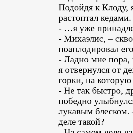
Подойдя к Клоду, 
растоптал кедами.
- …я уже принадл
- Михаэлис, – скв
поаплодировал его
- Ладно мне пора,
я отвернулся от д
горки, на которую 
- Не так быстро, д
победно улыбнулся
лукавым блеском. 
деле такой?
- На самом деле да