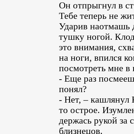
Он отпрыгнул в ст
Тебе теперь не жи
Ударив наотмашь 
тушку ногой. Клод
это внимания, схв
на ноги, впился ко
посмотреть мне в г
- Еще раз посмееш
понял?
- Нет, – кашлянул 
то острое. Изумлен
держась рукой за 
близнецов.