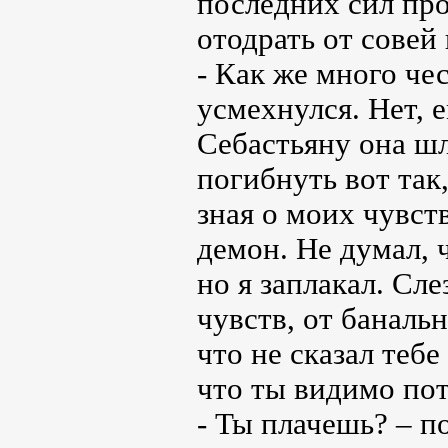
последних сил про
отодрать от совей
- Как же много че
усмехнулся. Нет, 
Себастьяну она ш
погибнуть вот так,
зная о моих чувст
демон. Не думал, 
но я заплакал. Сл
чувств, от баналь
что не сказал тебе
что ты видимо пот
- Ты плачешь? – п