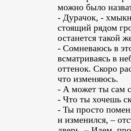
можно было назват
- Дурачок, - хмыкн
стоящий рядом гро
останется такой же
- Сомневаюсь в эт
всматриваясь в н
оттенок. Скоро рас
что изменяюсь.
- А может ты сам 
- Что ты хочешь с
- Ты просто помен
и изменился, – отс
дверь. – Идем, пр