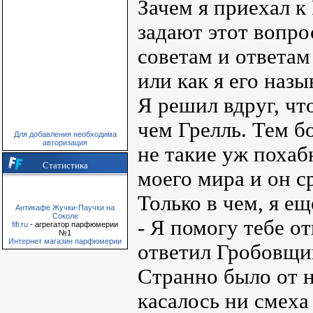
Зачем я приехал 
задают этот вопро
советам и ответам
или как я его наз
Я решил вдруг, чт
чем Грелль. Тем б
Для добавления необходима
авторизация
не такие уж похаб
Статистика
моего мира и он с
Только в чем, я ещ
Антикафе Жучки-Паучки на
Соколе
- Я помогу тебе о
fifi.ru
- агрегатор парфюмерии
№1
Интернет магазин парфюмерии
ответил Гробовщи
Странно было от н
касалось ни смеха