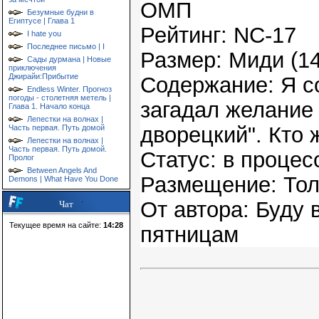
ОМП
Безумные будни в
Египтусе | Глава 1
Рейтинг: NC-17
I hate you
Последнее письмо | I
Размер: Миди (1
Сады дурмана | Новые
приключения
Джирайи:Прибытие
Содержание: Я с
Endless Winter. Прогноз
погоды - столетняя метель |
загадал желание
Глава 1. Начало конца
Лепестки на волнах |
дворецкий". Кто 
Часть первая. Путь домой
Лепестки на волнах |
Часть первая. Путь домой.
Статус: в проце
Пролог
Between Angels And
Размещение: Тол
Demons | What Have You Done
От автора: Буду 
Чат
Текущее время на сайте:
14:28
пятницам