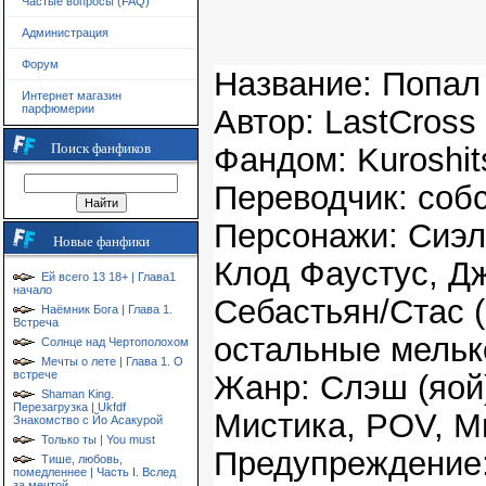
Частые вопросы (FAQ)
Администрация
Форум
Название: Попал
Интернет магазин
парфюмерии
Автор: LastCross
Поиск фанфиков
Фандом: Kuroshit
Переводчик: соб
Персонажи: Сиэл
Новые фанфики
Клод Фаустус, Д
Ей всего 13 18+ | Глава1
начало
Себастьян/Стас 
Наёмник Бога | Глава 1.
Встреча
остальные мель
Солнце над Чертополохом
Мечты о лете | Глава 1. О
встрече
Жанр: Слэш (яой)
Shaman King.
Перезагрузка | Ukfdf
Мистика, POV, 
Знакомство с Йо Асакурой
Только ты | You must
Предупреждение:
Тише, любовь,
помедленнее | Часть I. Вслед
за мечтой