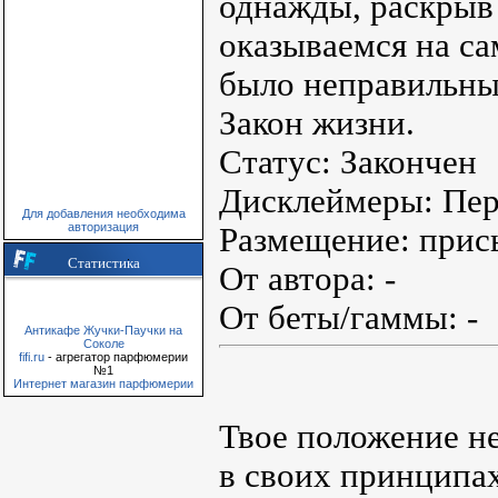
однажды, раскрыв
оказываемся на са
было неправильным
Закон жизни.
Статус: Закончен
Дисклеймеры: Пер
Для добавления необходима
авторизация
Размещение: прис
Статистика
От автора: -
От беты/гаммы: -
Антикафе Жучки-Паучки на
Соколе
fifi.ru
- агрегатор парфюмерии
№1
Интернет магазин парфюмерии
Твое положение не
в своих принципах