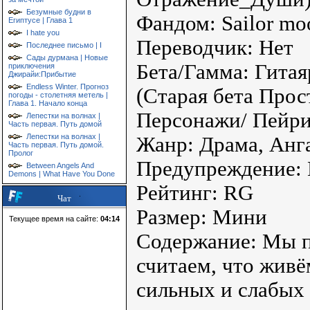
Безумные будни в
Фандом: Sailor mo
Египтусе | Глава 1
I hate you
Переводчик: Нет
Последнее письмо | I
Сады дурмана | Новые
Бета/Гамма: Гитая
приключения
Джирайи:Прибытие
Endless Winter. Прогноз
(Старая бета Прос
погоды - столетняя метель |
Глава 1. Начало конца
Персонажи/ Пейри
Лепестки на волнах |
Часть первая. Путь домой
Лепестки на волнах |
Жанр: Драма, Анга
Часть первая. Путь домой.
Пролог
Предупреждение: 
Between Angels And
Demons | What Have You Done
Рейтинг: RG
Чат
Размер: Мини
Текущее время на сайте:
04:14
Содержание: Мы п
считаем, что жив
сильных и слабых