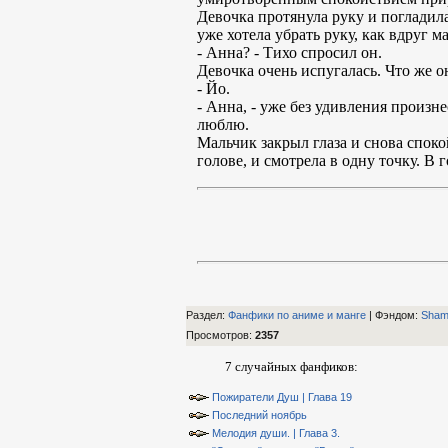
Девочка протянула руку и погладил
уже хотела убрать руку, как вдруг м
- Анна? - Тихо спросил он.
Девочка очень испугалась. Что же о
- Йо.
- Анна, - уже без удивления произне
люблю.
Мальчик закрыл глаза и снова споко
голове, и смотрела в одну точку. В г
Раздел:
Фанфики по аниме и манге
| Фэндом
:
Sham
Просмотров
:
2357
7 случайных фанфиков:
Пожиратели Душ | Глава 19
Последний ноябрь
Мелодия души. | Глава 3.