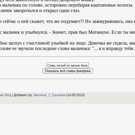
а мальчика по голове, осторожно перебирая каштановые волосы.
альчик заворочался и открыл один глаз.
н сейчас о ней скажет, что же подумает?! Но зажмурившись, она в
с мальчик и улыбнулся. - Значит, прав был Матамуне. Если ты мн
йно заснул с счастливой улыбкой на лице. Девочка же сидела, м
олове ее звучали последние слова мальчика: "... я и вправду тебя 
an King
|
Добавил (а)
:
Аксинья_7_Грушева
(14.05.2013)