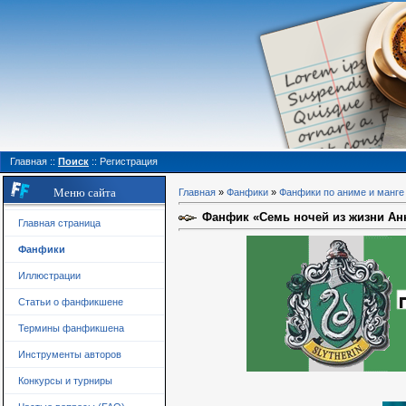
Главная
::
Поиск
::
Регистрация
Меню сайта
Главная
»
Фанфики
»
Фанфики по аниме и манге
Фанфик «Семь ночей из жизни Ан
Главная страница
Фанфики
Иллюстрации
Статьи о фанфикшене
Термины фанфикшена
Инструменты авторов
Конкурсы и турниры