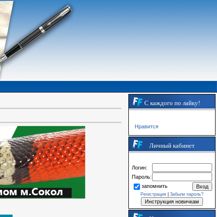
С каждого по лайку!
Нравится
Личный кабинет
Логин:
Пароль:
запомнить
Регистрация
|
Забыли пароль?