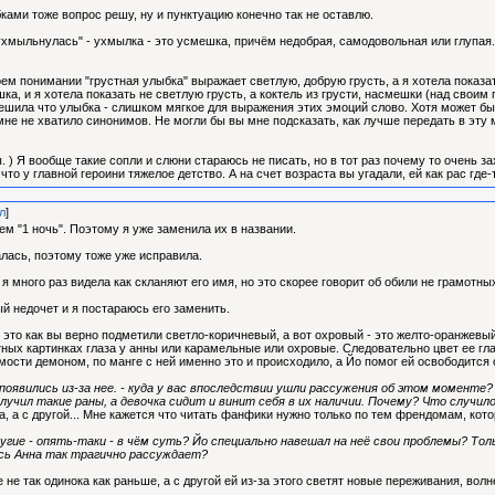
ами тоже вопрос решу, ну и пунктуацию конечно так не оставлю.
ухмыльнулась" - ухмылка - это усмешка, причём недобрая, самодовольная или глупая.
ем понимании "грустная улыбка" выражает светлую, добрую грусть, а я хотела показа
а, и я хотела показать не светлую грусть, а коктель из грусти, насмешки (над свои
 решила что улыбка - слишком мягкое для выражения этих эмоций слово. Хотя может 
мне не хватило синонимов. Не могли бы вы мне подсказать, как лучше передать в эту 
 ) Я вообще такие сопли и слюни стараюсь не писать, но в тот раз почему то очень за
что у главной героини тяжелое детство. А на счет возраста вы угадали, ей как рас где-т
л
]
ем "1 ночь". Поэтому я уже заменила их в названии.
лась, поэтому тоже уже исправила.
 много раз видела как скланяют его имя, но это скорее говорит об обили не грамотных
й недочет и я постараюсь его заменить.
это как вы верно подметили светло-коричневый, а вот охровый - это желто-оранжевый.
етных картинках глаза у анны или карамельные или охровые. Следовательно цвет ее гл
мости демоном, по манге с ней именно это и происходило, а Йо помог ей освободится о
появились из-за нее. - куда у вас впоследствии ушли рассужения об этом моменте?
получил такие раны, а девочка сидит и винит себя в их наличии. Почему? Что случи
а, а с другой... Мне кажется что читать фанфики нужно только по тем френдомам, кот
ругие - опять-таки - в чём суть? Йо специально навешал на неё свои проблемы? Толь
сь Анна так трагично рассуждает?
 не так одинока как раньше, а с другой ей из-за этого светят новые переживания, вол