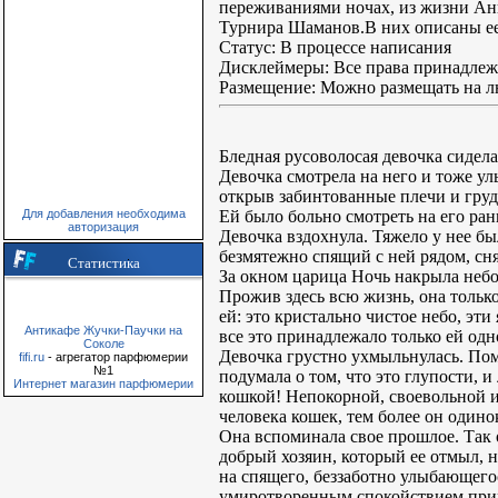
переживаниями ночах, из жизни Анн
Турнира Шаманов.В них описаны ее ч
Статус: В процессе написания
Дисклеймеры: Все права принадле
Размещение: Можно размещать на лю
Бледная русоволосая девочка сидела
Девочка смотрела на него и тоже ул
открыв забинтованные плечи и грудь
Ей было больно смотреть на его раны
Для добавления необходима
авторизация
Девочка вздохнула. Тяжело у нее был
безмятежно спящий с ней рядом, сня
Статистика
За окном царица Ночь накрыла небо
Прожив здесь всю жизнь, она только
ей: это кристально чистое небо, эти 
Антикафе Жучки-Паучки на
все это принадлежало только ей одно
Соколе
Девочка грустно ухмыльнулась. Помн
fifi.ru
- агрегатор парфюмерии
№1
подумала о том, что это глупости, и
Интернет магазин парфюмерии
кошкой! Непокорной, своевольной и 
человека кошек, тем более он одинок
Она вспоминала свое прошлое. Так о
добрый хозяин, который ее отмыл, н
на спящего, беззаботно улыбающегос
умиротворенным спокойствием прир