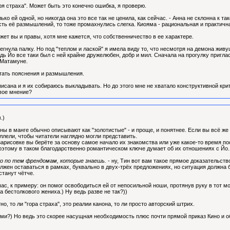
ря страха". Может быть это конечно ошибка, я проверю.
лько ей одной, но никогда она это все так не ценила, как сейчас. - Анна не склонна к 
ть её размышлений, то тоже промахнулись слегка. Киояма - рациональная и практична
жет вы и правы, хотя мне кажется, что собственничество в ее характере.
регнула палку. Но под "теплом и лаской" я имела виду то, что несмотря на демона жив
редь Йо все таки был с ней крайне дружелюбен, добр и мил. Сначала на прогулку пригл
 Матамуне.
тать пояснения и размышления.
исана и я их собираюсь выкладывать. Но до этого мне не хватало конструктивной кри
свое мнение?
.)
Анны в манге обычно описывают как "золотистые" - и проще, и понятнее. Если вы всё ж
ллели, чтобы читатели наглядно могли представить.
 зарисовке вы берёте за основу самое начало их знакомства или уже какое-то время п
оэтому в таком благодарственно романтическом ключе думает об их отношениях с Йо.
о по тем френдомам, которые знаешь.
- ну, Тин вот вам такое прямое доказательств
лжен оставаться в рамках, буквально в двух-трёх предложениях, но ситуация должна 
танут чётче.
час, к примеру: он помог освободиться ей от непосильной ноши, протянув руку в тот м
 бестолкового жениха.) Ну ведь разве не так?))
о, то ли "гора страха", это реалии канона, то ли просто авторский штрих.
ьями?) Но ведь это скорее насущная необходимость плюс почти прямой приказ Кино и 