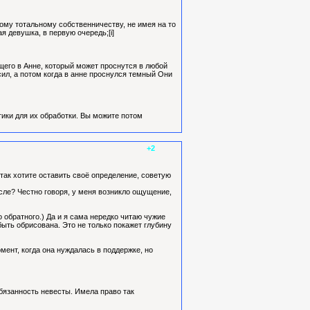
такому тотальному собственничеству, не имея на то
я девушка, в первую очередь;[i]
ущего в Анне, который может проснутся в любой
асил, а потом когда в анне проснулся темный Они
тики для их обработки. Вы можите потом
+2
е так хотите оставить своё определение, советую
осле? Честно говоря, у меня возникло ощущение,
о обратного.) Да и я сама нередко читаю чужие
быть обрисована. Это не только покажет глубину
омент, когда она нуждалась в поддержке, но
обязанность невесты. Имела право так