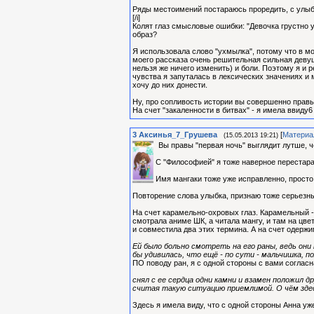
Ряды местоимений постараюсь проредить, с улыбк
[/i]
Колят глаз смысловые ошибки: "Девочка грустно 
образ?
Я использовала слово "ухмылка", потому что в мо
моего рассказа очень решительная сильная девушк
нельзя же ничего изменить) и боли. Поэтому я и
чувства я запуталась в лексических значениях и 
хочу до них донести.
Ну, про сопливость истории вы совершенно правы.
На счет "закаленности в битвах" - я имела ввиду6 
3
Аксинья_7_Грушева
[
Материа
(15.05.2013 19:21)
Вы правы "первая ночь" выглядит лутше, ч
С "Философией" я тоже наверное перестара
Имя мангаки тоже уже исправленно, просто я
Повторение слова улыбка, признаю тоже серьезны
На счет карамельно-охровых глаз. Карамельный - 
смотрала аниме ШК, а читала мангу, и там на цв
и совместила два этих термина. А на счет одержи
Ей было больно смотреть на его раны, ведь они 
бы удивилась, что ещё - по сути - мальчишка, 
ПО поводу ран, я с одной стороны с вами согласн
снял с ее сердца одни камни и взамен положил д
считая такую ситуацию приемлимой. О чём зде
Здесь я имела виду, что с одной стороны Анна уже