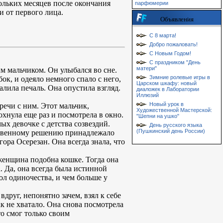
ольких месяцев после окончания
парфюмерии
и от первого лица.
Объявления
С 8 марта!
Добро пожаловать!
С Новым Годом!
С праздником "День
матери"
м мальчиком. Он улыбался во сне.
Зимние ролевые игры в
ок, и одеяло немного спало с него,
Царском шкафу: новый
алила печаль. Она опустила взгляд.
диаложек в Лаборатории
Иллюзий
Новый урок в
тречи с ним. Этот мальчик,
Художественной Мастерской:
охнула еще раз и посмотрела в окно.
"Шепни на ушко"
х девочке с детства созвездий.
День русского языка
(Пушкинский день России)
обственному решению принадлежало
 гора Осерезан. Она всегда знала, что
 женщина подобна кошке. Тогда она
а. Да, она всегда была истинной
ол одиночества, и чем больше у
друг, непонятно зачем, взял к себе
ак не хватало. Она снова посмотрела
то смог только своим