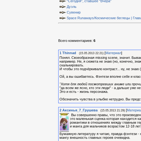
"Сегодня", ставшее "Вчера"
Дуэль
Сувенир
Space Runaways/Космические беглецы | Глава
Всего комментариев
:
6
1
Thinnad
[
Материал
]
(15.05.2013 22:21)
Понял. Своеобразная missing scene, значит. Быва
например. Не, я сюжета не знаю (но, конечно, зн
скалькировать.
И чтобы это подчёркивало контраст... ну, не знаю
Ой, а вы ошибаетесь. Фэнтези вполне себе и кла
"Хотя для людей посмотревших аниме или прочи
"да всем же ясно, кто эти люди" - а дальше уже 
Это и есть - жизнь персонажа.
Обозначить чувства в улыбке нетрудно. Вы предс
2
Аксинья_7_Грушева
[
Материа
(15.05.2013 21:29)
Вы совершенно правы, что это произведен
это маленькая сценка которая находится к
романтики в отношениях между главным гер
и манга для мальчиков возрастом 12-18 ле
Бумажную литературу я читаю, правда фэнтези -
мангу внешность главных героев очевидна.