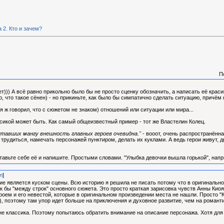
 2. Кто и зачем?
П
ет))) А всё равно прикольно было бы не просто сценку обозначить, а написать её крас
аю, что такое сёнен) - но прикиньте, как было бы симпатично сделать ситуацию, причё
 (я ж говорил, что с сюжетом не знаком) отношений или ситуации или мира...
ссикой может быть. Как самый общеизвестный пример - тот же Властелин Колец.
тавших мангу внешность главных героев очевидна."
- вооот, очень распространённа
не трудиться, намечать персонажей пунктиром, делать их куклами. А ведь герои живут,
тавьте себе её и напишите. Простыми словами. "Улыбка девочки вышла горькой", нап
л
]
ие является куском сцены. Всю историю я решила не писать потому что в оригинальн
ак бы "между строк" основного сюжета. Это просто краткая зарисовка чувств Анны Кио
оем и его невестой, которые в оригинальном произведении места не нашли. Просто "
т), поэтому там упор идет больше на приключения и духовное развитие, чем на романт
 не классика. Поэтому попытаюсь обратить внимание на описание персонажа. Хотя д