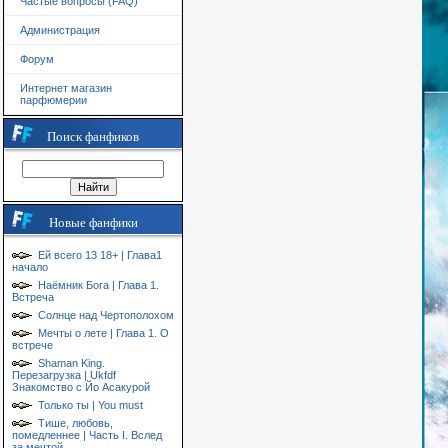
Частые вопросы (FAQ)
Администрация
Форум
Интернет магазин
парфюмерии
Поиск фанфиков
Новые фанфики
Ей всего 13 18+ | Глава1
начало
Наёмник Бога | Глава 1.
Встреча
Солнце над Чертополохом
Мечты о лете | Глава 1. О
встрече
Shaman King.
Перезагрузка | Ukfdf
Знакомство с Йо Асакурой
Только ты | You must
Тише, любовь,
помедленнее | Часть I. Вслед
за мечтой