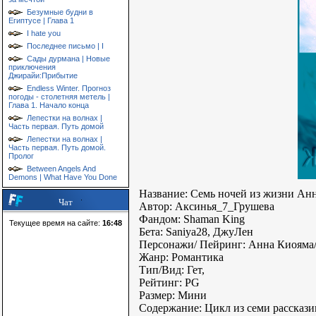
Безумные будни в
Египтусе | Глава 1
I hate you
Последнее письмо | I
Сады дурмана | Новые
приключения
Джирайи:Прибытие
Endless Winter. Прогноз
погоды - столетняя метель |
Глава 1. Начало конца
Лепестки на волнах |
Часть первая. Путь домой
Лепестки на волнах |
Часть первая. Путь домой.
Пролог
Between Angels And
Demons | What Have You Done
Название: Семь ночей из жизни А
Чат
Автор: Аксинья_7_Грушева
Фандом: Shaman King
Текущее время на сайте:
16:48
Бета: Saniya28, ДжуЛен
Персонажи/ Пейринг: Анна Киояма
Жанр: Романтика
Тип/Вид: Гет,
Рейтинг: PG
Размер: Мини
Содержание: Цикл из семи рассказ