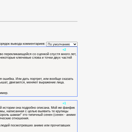
орядок вывода комментариев:
+2
иво перекликающейся со сценкой спустя много лет,
м некоторые ключевые слова и точки двух частей
я ошибка. Или дать портрет, или вообще сказать
 дышат, двигаются, меняют выражение лица.
ример.
+1
ой истории она подробно описана. Мой же фанфик
ямы, написанная с целью выявить те крупицы
Король шаман" это типичный сенен (сенен - аниме
ические отношения.
ля людей посмотревших аниме или прочитавших