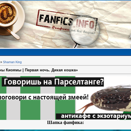
»
Shaman King
ны Киоямы | Первая ночь. Дикая кошка»
Шапка фанфика: