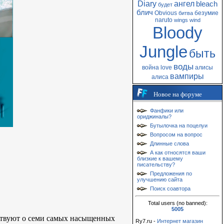
Diary
ангел
bleach
будет
блич
Obvious
безумие
битва
naruto
wings
wind
Bloody
Jungle
быть
воды
война
love
алисы
вампиры
алиса
Новое на форуме
Фанфики или
ориджиналы?
Бутылочка на поцелуи
Вопросом на вопрос
Длинные слова
А как относятся ваши
близкие к вашему
писательству?
Предложения по
улучшению сайта
Поиск соавтора
Total users (no banned):
5005
ествуют о семи самых насыщенных
Ry7.ru -
Интернет магазин