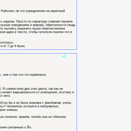
 Работает ли это определение на лиричный
ть надлом. Просто по характеру главная героиня
м глупым поведением и миром), обреченности (ведь
быть пытаясь выразить выше перечисленные
мою идею в тексте, чтобы читатели поняли что я
хотелось.
о от 7 до 9 было.
+1
, чем о том что это правильно.
 Я совместила два этих цвета, так как не
аз может варьироваться от освещения, поэтому я
т него.
 Если бы я не была знакома с фандомом, очень
лось? Читатель остался в недоумении;
орые знаешь.
ко полегче, правда, чтобы она не сбежала,
нения связанные с Йо.