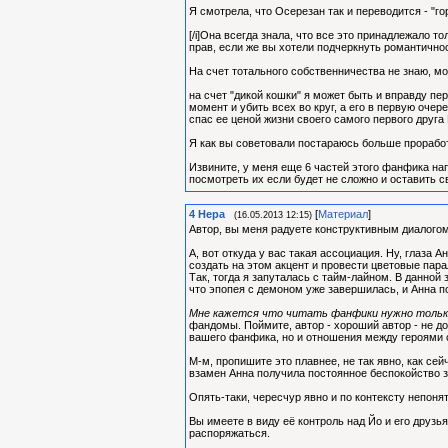
Я смотрела, что Осерезан так и переводится - "го
[/i]Она всегда знала, что все это принадлежало то
прав, если же вы хотели подчеркнуть романтичнос
На счет тотального собственничества не знаю, мо
на счет "дикой кошки" я может быть и вправду пе
момент и убить всех во круг, а его в первую оче
спас ее ценой жизни своего самого первого друга
Я как вы советовали постараюсь больше прорабо
Извините, у меня еще 6 частей этого фанфика нап
посмотреть их если будет не сложно и оставить 
4
Нера
[
Материал
]
(16.05.2013 12:15)
Автор, вы меня радуете конструктивным диалогом
А, вот откуда у вас такая ассоциация. Ну, глаза 
создать на этом акцент и провести цветовые пара
Так, тогда я запуталась с тайм-лайном. В данной
что эпопея с демоном уже завершилась, и Анна п
Мне кажется что читать фанфики нужно тольк
фандомы. Поймите, автор - хороший автор - не до
вашего фанфика, но и отношения между героями с
М-м, пропишите это плавнее, не так явно, как сей
взамен Анна получила постоянное беспокойство за
Опять-таки, чересчур явно и по контексту непонятн
Вы имеете в виду её контроль над Йо и его друз
распоряжаться.