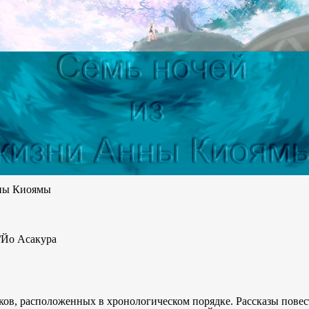
нны Киоямы
/Йо Асакура
иков, расположенных в хронологическом порядке. Рассказы пов