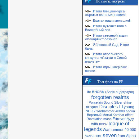
Новые конкурсы
Итоги блицконкурса
«Братья наши меньшие!»
Братья наши меньшие!
Итоги путешествия в
Волшебный лес
Итоги сезонной акции
«Фанартист сезона»
Яблоневый Сад. Итоги
бала
Итоги апрельского
конкурса «Сказки о Синей
планете»
Итоги игры: «верю/не
верю»
Топ фраз на FF
вновь
life
(Sonic
андеграунд
forgotten realms
Porcelain
Bound
Silver
shine
Disciples III
вторая
young
NC-17
warhammer 40000
весна
Вергилий
Mortal Kombat
effect
Forever
Revelation
mass
буду
league of
with
весы
legends
Warhammer 40 000
seven
ангст
from
Alpha
nkar