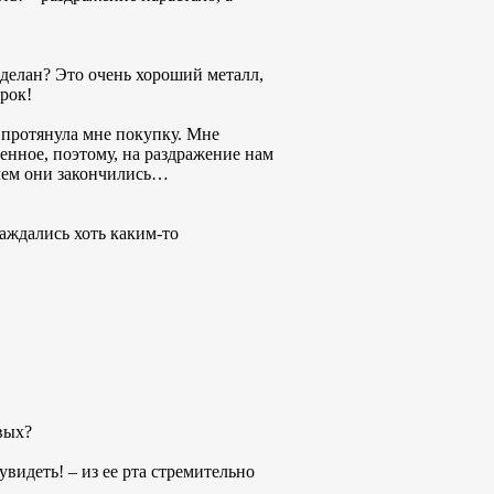
 сделан? Это очень хороший металл,
орок!
 протянула мне покупку. Мне
венное, поэтому, на раздражение нам
 чем они закончились…
лаждались хоть каким-то
овых?
увидеть! – из ее рта стремительно