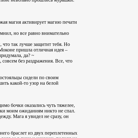
чужая магия активирует магию печати
омнил, но все равно внимательно
 что так лучше защитит тебя. Но
а Моконе пришла отличная идея –
придумала, да? ~
совсем без раздражения. Все, что
постояльцы сидели по своим
шить какой-то узор на белой
димо бочки оказались чуть тяжелее,
еки моим ожиданиям никто не спал.
жду. Мага я увидел не сразу, он
 него браслет из двух переплетенных