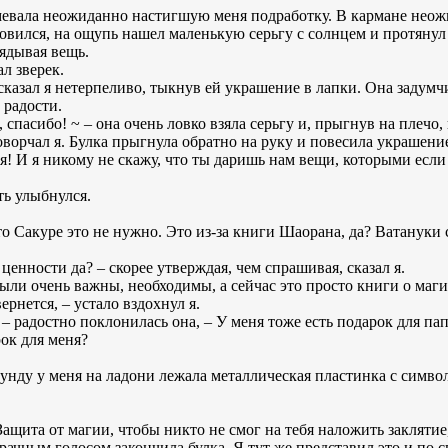
мевала неожиданно настигшую меня подработку. В кармане неожи
новился, на ощупь нашел маленькую серьгу с солнцем и протянул
лядывая вещь.
ал зверек.
– сказал я нетерпеливо, тыкнув ей украшение в лапки. Она задум
 радости.
 спасибо! ~ – она очень ловко взяла серьгу и, прыгнув на плечо,
ворчал я. Булка прыгнула обратно на руку и повесила украшение
я! И я никому не скажу, что ты даришь нам вещи, которыми если 
ть улыбнулся.
то Сакуре это не нужно. Это из-за книги Шаорана, да? Ватануки 
ценности да? – скорее утверждая, чем спрашивая, сказал я.
были очень важны, необходимы, а сейчас это просто книги о маги
ернется, – устало вздохнул я.
– радостно поклонилась она, – У меня тоже есть подарок для па
рок для меня?
унду у меня на ладони лежала металлическая пластинка с символа
Защита от магии, чтобы никто не смог на тебя наложить заклятие,
мрачным голосом закончила булка. Я тут же представил это и по