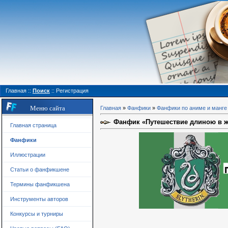
Главная
::
Поиск
::
Регистрация
Меню сайта
Главная
»
Фанфики
»
Фанфики по аниме и манге
Фанфик «Путешествие длиною в жи
Главная страница
Фанфики
Иллюстрации
Статьи о фанфикшене
Термины фанфикшена
Инструменты авторов
Конкурсы и турниры