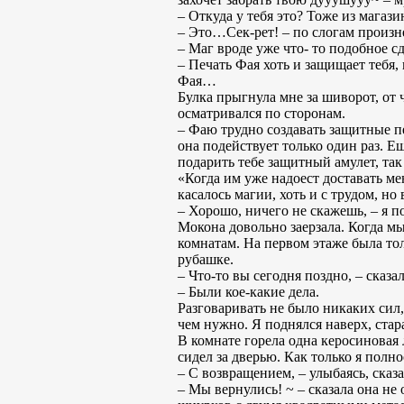
– Откуда у тебя это? Тоже из магази
– Это…Сек-рет! – по слогам произне
– Маг вроде уже что- то подобное с
– Печать Фая хоть и защищает тебя,
Фая…
Булка прыгнула мне за шиворот, от 
осматривался по сторонам.
– Фаю трудно создавать защитные п
она подействует только один раз. Е
подарить тебе защитный амулет, так
«Когда им уже надоест доставать ме
касалось магии, хоть и с трудом, но 
– Хорошо, ничего не скажешь, – я п
Мокона довольно заерзала. Когда м
комнатам. На первом этаже была тол
рубашке.
– Что-то вы сегодня поздно, – сказа
– Были кое-какие дела.
Разговаривать не было никаких сил,
чем нужно. Я поднялся наверх, ста
В комнате горела одна керосиновая 
сидел за дверью. Как только я полно
– С возвращением, – улыбаясь, сказ
– Мы вернулись! ~ – сказала она не