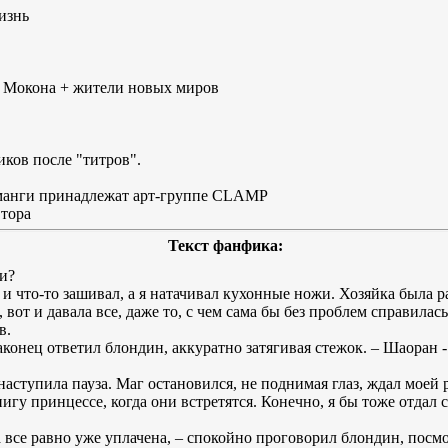
изнь
 Мокона + жители новых миров
ков после "титров".
 манги принадлежат арт-группе CLAMP
втора
Текст фанфика:
ги?
 и что-то зашивал, а я натачивал кухонные ножи. Хозяйка была
, вот и давала все, даже то, с чем сама бы без проблем справилас
в.
аконец ответил блондин, аккуратно затягивая стежок. – Шаоран -
 наступила пауза. Маг остановился, не поднимая глаз, ждал моей 
нигу принцессе, когда они встретятся. Конечно, я бы тоже отдал с
а все равно уже уплачена, – спокойно проговорил блондин, посмо