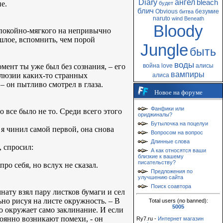
Diary
ангел
bleach
е.
будет
блич
Obvious
безумие
битва
naruto
wind
Beneath
Bloody
 спокойно-мягкого на непривычно
шлое, вспомнить, чем порой
Jungle
быть
воды
мент ты уже был без сознания, – его
война
love
алисы
вампиры
ллюзии каких-то странных
алиса
 он пытливо смотрел в глаза.
Новое на форуме
Фанфики или
 все было не то. Среди всего этого
ориджиналы?
Бутылочка на поцелуи
ю я чинил самой первой, она снова
Вопросом на вопрос
Длинные слова
, спросил:
А как относятся ваши
близкие к вашему
писательству?
про себя, но вслух не сказал.
Предложения по
улучшению сайта
Поиск соавтора
мнату взял пару листков бумаги и сел
ьно рисуя на листе окружность. – В
Total users (no banned):
5005
го окружает само заклинание. И если
тоянно возникают помехи, - он
Ry7.ru -
Интернет магазин