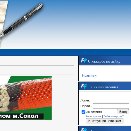
С каждого по лайку!
Нравится
Личный кабинет
Логин:
Пароль:
запомнить
Регистрация
|
Забыли пароль?