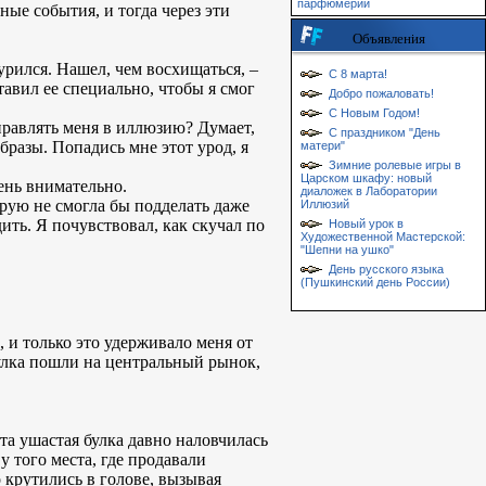
парфюмерии
ые события, и тогда через эти
Объявления
урился. Нашел, чем восхищаться, –
С 8 марта!
тавил ее специально, чтобы я смог
Добро пожаловать!
С Новым Годом!
тправлять меня в иллюзию? Думает,
С праздником "День
образы. Попадись мне этот урод, я
матери"
Зимние ролевые игры в
Царском шкафу: новый
чень внимательно.
диаложек в Лаборатории
орую не смогла бы подделать даже
Иллюзий
ить. Я почувствовал, как скучал по
Новый урок в
Художественной Мастерской:
"Шепни на ушко"
День русского языка
(Пушкинский день России)
 и только это удерживало меня от
булка пошли на центральный рынок,
эта ушастая булка давно наловчилась
 того места, где продавали
 крутились в голове, вызывая