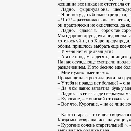
женщина все никак не отступала от 
– Ладно, – фыркнула она, – шестьдес
– Я не могу дать больше тридцати, –
– Что?! – разозлилась она, от неожи
он практически не окисляется, да е
– Ладно, – сдался я, – сорок так соро
Мы одарили друг друга недовольным
хотелось уйти, но Харо предупредил
обоим, пришлось выбрать еще кое-ч
– У меня нет еще двадцати!
– А я не продам за десять, поищите 
На нас осуждающе смотрели продавцы
развлечением. И это бесило еще бол
– Мне нужно именно это.
Продавщица скрестила руки на груд
– У тебя и правда нет больше? – о
– Да, я бы давно заплатил, будь у ме
– Ладно, – в ее взгляде сверкнула м
– Курогане, – с опаской отозвался я.
– Вот что, Курогане, – на ее лице в
– Карга старая, – то и дело ворчал 
Когда мы возвращались, на улице уж
– Курогане оочень старательный ~, –
вырывались облачка пара.