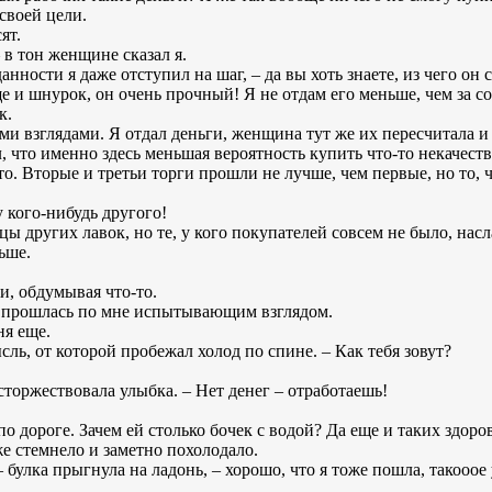
своей цели.
ят.
 в тон женщине сказал я.
данности я даже отступил на шаг, – да вы хоть знаете, из чего он
ще и шнурок, он очень прочный! Я не отдам его меньше, чем за с
к.
и взглядами. Я отдал деньги, женщина тут же их пересчитала и
, что именно здесь меньшая вероятность купить что-то некачест
то. Вторые и третьи торги прошли не лучше, чем первые, но то,
у кого-нибудь другого!
 других лавок, но те, у кого покупателей совсем не было, нас
ьше.
и, обдумывая что-то.
на прошлась по мне испытывающим взглядом.
ня еще.
ысль, от которой пробежал холод по спине. – Как тебя зовут?
осторжествовала улыбка. – Нет денег – отработаешь!
я по дороге. Зачем ей столько бочек с водой? Да еще и таких здор
е стемнело и заметно похолодало.
 булка прыгнула на ладонь, – хорошо, что я тоже пошла, такооое 