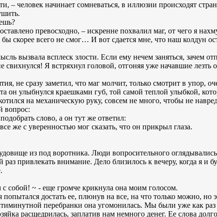
, – человек начинает сомневаться, в иллюзии происходят странн
ушить.
аешь?
ставлено превосходно, – искренне похвалил маг, от чего я нахм
я бы скорее всего не смог… И вот сдается мне, что наш колдун ос
 мысль вызвала всплеск злости. Если ему нечем заняться, зачем о
 не свихнулся! Я встряхнул головой, отгоняя уже начавшие лезть 
ия, не сразу заметил, что маг молчит, только смотрит в упор, о
ета он улыбнулся краешками губ, той самой теплой улыбкой, кот
котился на механическую руку, совсем не много, чтобы не навред
й вопрос:
 подобрать слово, а он тут же ответил:
 все же с уверенностью мог сказать, что он прикрыл глаза.
чудовище из под воротника. Люди вопросительного оглядывались,
 раз привлекать внимание. Дело близилось к вечеру, когда я и 
.
 с собой! ~ - еще громче крикнула она моим голосом.
 попытался достать ее, плюнув на все, на что только можно, но 
атиминутной перебранки она угомонилась. Мы были уже как раз у
яйка расщедрилась, заплатив нам немного денег. Ее слова долго