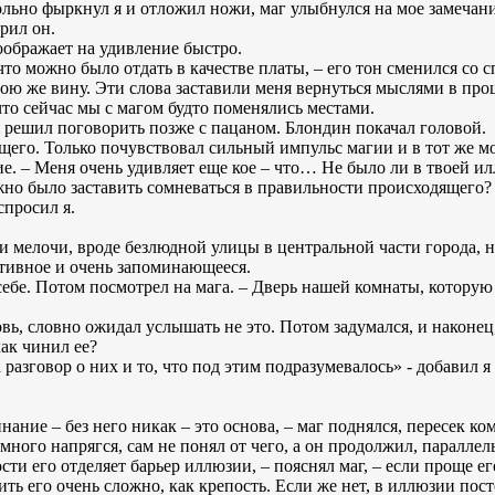
ольно фыркнул я и отложил ножи, маг улыбнулся на мое замечани
рил он.
оображает на удивление быстро.
 что можно было отдать в качестве платы, – его тон сменился со
мою же вину. Эти слова заставили меня вернуться мыслями в про
то сейчас мы с магом будто поменялись местами.
 я решил поговорить позже с пацаном. Блондин покачал головой.
щего. Только почувствовал сильный импульс магии и в тот же мо
е. – Меня очень удивляет еще кое – что… Не было ли в твоей и
о было заставить сомневаться в правильности происходящего? –
просил я.
и мелочи, вроде безлюдной улицы в центральной части города, но
отивное и очень запоминающееся.
м себе. Потом посмотрел на мага. – Дверь нашей комнаты, котору
ь, словно ожидал услышать не это. Потом задумался, и наконец
ак чинил ее?
а разговор о них и то, что под этим подразумевалось» - добавил я 
нание – без него никак – это основа, – маг поднялся, пересек ко
емного напрягся, сам не понял от чего, а он продолжил, параллел
ости его отделяет барьер иллюзии, – пояснял маг, – если проще е
ить его очень сложно, как крепость. Если же нет, в иллюзии пос