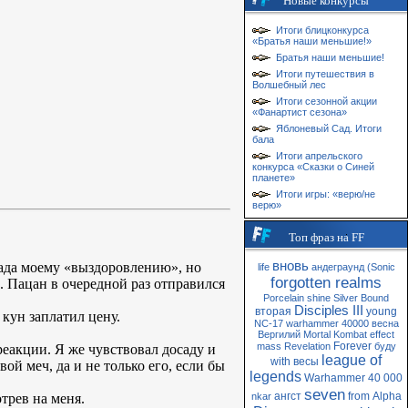
Новые конкурсы
Итоги блицконкурса
«Братья наши меньшие!»
Братья наши меньшие!
Итоги путешествия в
Волшебный лес
Итоги сезонной акции
«Фанартист сезона»
Яблоневый Сад. Итоги
бала
Итоги апрельского
конкурса «Сказки о Синей
планете»
Итоги игры: «верю/не
верю»
Топ фраз на FF
вновь
 рада моему «выздоровлению», но
life
андеграунд
(Sonic
forgotten realms
ь. Пацан в очередной раз отправился
Porcelain
shine
Silver
Bound
Disciples III
вторая
young
 кун заплатил цену.
NC-17
warhammer 40000
весна
Вергилий
Mortal Kombat
effect
Forever
mass
Revelation
буду
реакции. Я же чувствовал досаду и
league of
with
весы
вой меч, да и не только его, если бы
legends
Warhammer 40 000
seven
ангст
from
Alpha
трев на меня.
nkar