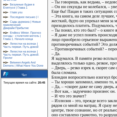
– Ты говоришь, как ведьма, – недов
Безумные будни в
– Он ни секунды не колебался, – уве
Египтусе | Глава 1
Еще бы! Пацан в таких ситуациях с
I hate you
– Эта книга, на самом деле лучшее,
Последнее письмо | I
жесткий, будто он упрекал меня за 
Сады дурмана | Новые
приходилось платить. Подумалось, ч
приключения
Джирайи:Прибытие
– Ты понял, кто это был? – о книге
Endless Winter. Прогноз
– Я даже не успел понять происходя
погоды - столетняя метель |
лицо приобрело серьезное выражени
Глава 1. Начало конца
противоречивых событий? Это должн
Лепестки на волнах |
Часть первая. Путь домой
– Противоречивых событий? – перес
Лепестки на волнах |
– Да.
Часть первая. Путь домой.
Я задумался. В памяти резко всплыл
Пролог
выделялось только одно, резкое, пр
Between Angels And
Demons | What Have You Done
– Дверь, – резко изрек я, скорее са
была сломана.
Чат
Блондин вопросительно изогнул бров
– Ты хорошо запомнил, именно то, к
Текущее время на сайте:
20:45
– Да, – «скорее даже не саму дверь, 
– Вот как, - задумчиво произнес он.
– И что это значит?
– Иллюзия – это, прежде всего закли
рядом со мной на матрац. Я сразу н
центре, твое сознание, но от реальн
оно составлено грамотно, то разруш