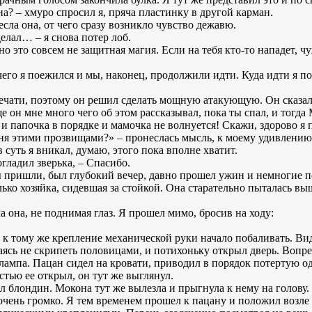
на? – хмуро спросил я, пряча пластинку в другой карман.
сла она, от чего сразу возникло чувство дежавю.
делал… – я снова потер лоб.
 но это совсем не защитная магия. Если на тебя кто-то нападет, 
чего я поежился и мы, наконец, продолжили идти. Куда идти я п
ечати, поэтому он решил сделать мощную атакующую. Он сказал,
ще он мне много чего об этом рассказывал, пока ты спал, и тогд
 и папочка в порядке и мамочка не волнуется! Скажи, здорово я 
ня этими прозвищами?» – пронеслась мысль, к моему удивлению, 
в суть я вникал, думаю, этого пока вполне хватит.
огладил зверька, – Спасибо.
ы пришли, был глубокий вечер, давно прошел ужин и немногие 
ько хозяйка, сидевшая за стойкой. Она старательно пыталась вы
ла она, не поднимая глаз. Я прошел мимо, бросив на ходу:
 к тому же крепление механической руки начало побаливать. Ви
раясь не скрипеть половицами, и потихоньку открыл дверь. Вопр
лампа. Пацан сидел на кровати, приводил в порядок потертую оде
стью ее открыл, он тут же выглянул.
ал блондин. Мокона тут же вылезла и прыгнула к нему на голову.
 очень громко. Я тем временем прошел к пацану и положил возле