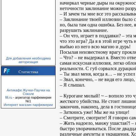
начиркал черные дыры на окружности
неточности заклинание можно разр
– И зачем ты мне все это рассказыв
– Заклинание твоей иллюзии было со
но, была там одна ошибка. Без нее, 
разрушить заклинание.
– Он что, играет в поддавки? – эта
что это игра? Да я в этой игре чуть
выбью из него всю магию и дурь!
Посылая неизвестному врагу проклят
– Что? – не выдержал я. Вместо отв
Для добавления необходима
авторизация
самая искусная иллюзия, легко обло
реальности. С губ сорвался дурацки
Статистика
– Ты звал меня, когда я… – не успел
– Звал, конечно, – не видя его лицо,
– Я слышал.
Антикафе Жучки-Паучки на
Соколе
– Курогане милый! ~ – вопило это 
fifi.ru
- агрегатор парфюмерии
жесткого убийства. Не стоит лишний
№1
Интернет магазин парфюмерии
закончив, наконец, дела в гостинице
– Заткнись уже! Мы же на улице!
– Смотрите, смотрите! Я говорю сам
– Жить надоело, манжу ушастая?! – я
быстро уворачиваться. После двадц
различные амулеты и украшения. Хоз