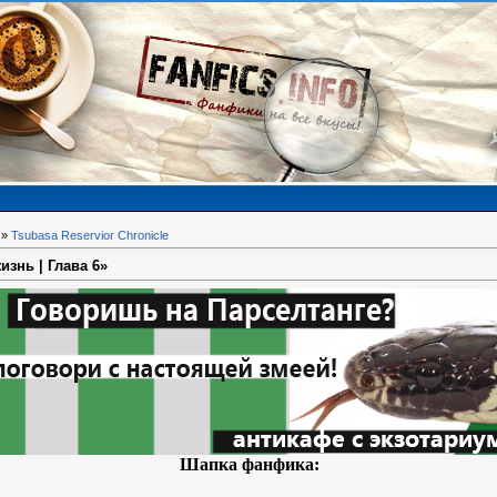
»
Tsubasa Reservior Chronicle
знь | Глава 6»
Шапка фанфика: