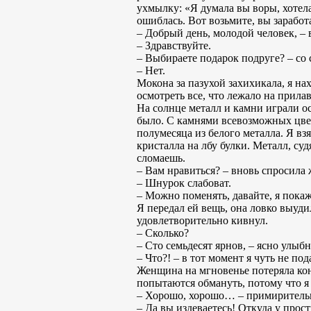
ухмылку: «Я думала вы воры, хотела
ошиблась. Вот возьмите, вы заработ
– Добрый день, молодой человек, –
– Здравствуйте.
– Выбираете подарок подруге? – со
– Нет.
Мокона за пазухой захихикала, я на
осмотреть все, что лежало на прилав
На солнце металл и камни играли о
было. С камнями всевозможных цвето
полумесяца из белого металла. Я вз
кристалла на лбу булки. Металл, су
сломаешь.
– Вам нравиться? – вновь спросила
– Шнурок слабоват.
– Можно поменять, давайте, я покаж
Я передал ей вещь, она ловко выуд
удовлетворительно кивнул.
– Сколько?
– Сто семьдесят ярнов, – ясно улыбн
– Что?! – в тот момент я чуть не п
Женщина на мгновенье потеряла конт
попытаются обмануть, потому что я
– Хорошо, хорошо… – примирительн
– Да вы издеваетесь! Откуда у прос