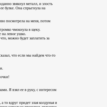
данно звякнул металл, и злость
 ее булке. Она спрыгнула на
чиво посмотрела на меня, потом
 громко чмокнула в щеку.
 на левое ушко.
что, можно будет заплатить за
сказал, что если мы найдем что-то
и.
почки!
ми. Я взял ее в руку, с интересом
 а то вдруг придет злая колдунья и
 спине невольно прошлись мурашки.