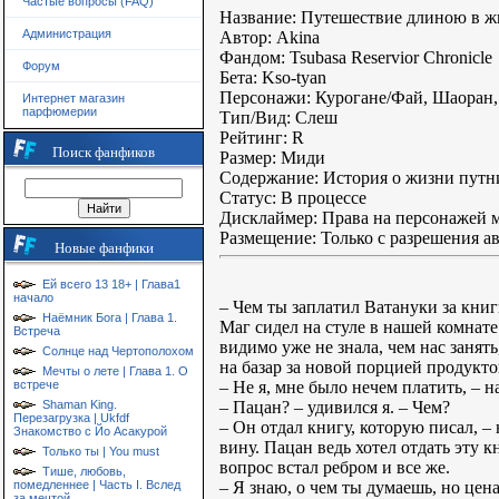
Частые вопросы (FAQ)
Название: Путешествие длиною в ж
Администрация
Автор: Akina
Фандом: Tsubasa Reservior Chronicle
Форум
Бета: Kso-tyan
Персонажи: Курогане/Фай, Шаоран,
Интернет магазин
парфюмерии
Тип/Вид: Слеш
Рейтинг: R
Поиск фанфиков
Размер: Миди
Содержание: История о жизни путни
Статус: В процессе
Дисклаймер: Права на персонажей
Размещение: Только с разрешения а
Новые фанфики
Ей всего 13 18+ | Глава1
начало
– Чем ты заплатил Ватануки за кни
Наёмник Бога | Глава 1.
Маг сидел на стуле в нашей комнате
Встреча
видимо уже не знала, чем нас занять
Солнце над Чертополохом
на базар за новой порцией продукто
Мечты о лете | Глава 1. О
– Не я, мне было нечем платить, – н
встрече
– Пацан? – удивился я. – Чем?
Shaman King.
Перезагрузка | Ukfdf
– Он отдал книгу, которую писал, –
Знакомство с Йо Асакурой
вину. Пацан ведь хотел отдать эту к
Только ты | You must
вопрос встал ребром и все же.
Тише, любовь,
– Я знаю, о чем ты думаешь, но цен
помедленнее | Часть I. Вслед
за мечтой