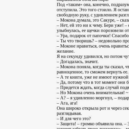
Под «таким» она, конечно, подразу
отступила. Это того стоило. Я оста
свободную руку, с удивлением разг
– Мокона думала, это Сакуре, – сказ
– Нет, ей это ни к чему. Бери уже! 
улыбнулась, ее щечки порозовели от
– Ура, подарок от папочки! Спасибо,
– Ты что творишь? – недовольно про
– Моконе нравиться, очень нравитьс
желание.
Я на секунду удивился, но потом чу
– Догадалась, значит.
– Мокона поняла, когда ты сказал, ч
равноценное, то сможем вернуть ее.
– А те книги, уже не имеют нужной 
– Да, потому что в тот момент они 
– Придется ждать, когда случай подв
– Но Мокона очень внимательная! ~ 
– А? – я удивленно моргнул, – пода
– Ага, ага!
Она широко открыла рот и через сек
разглядывая.
– И для чего это?
– Защита! – громко объявила она. – 
захочет забрать твою дууушууу~ – 