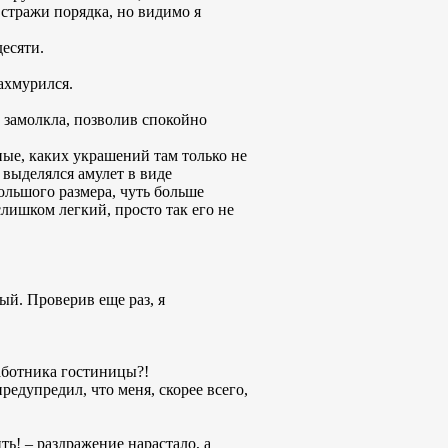
 стражи порядка, но видимо я
есяти.
ахмурился.
, замолкла, позволив спокойно
ые, каких украшений там только не
 выделялся амулет в виде
ольшого размера, чуть больше
слишком легкий, просто так его не
ый. Проверив еще раз, я
работника гостиницы?!
редупредил, что меня, скорее всего,
ть! – раздражение нарастало, а