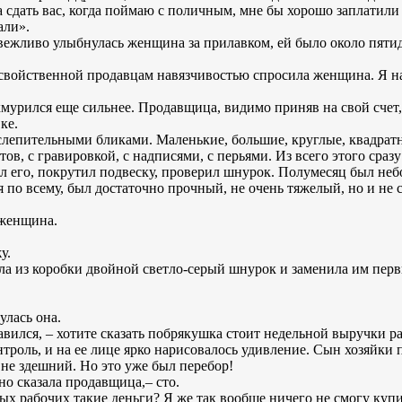
 сдать вас, когда поймаю с поличным, мне бы хорошо заплатили
али».
 вежливо улыбнулась женщина за прилавком, ей было около пятид
 свойственной продавцам навязчивостью спросила женщина. Я н
хмурился еще сильнее. Продавщица, видимо приняв на свой счет
ке.
слепительными бликами. Маленькие, большие, круглые, квадратн
в, с гравировкой, с надписями, с перьями. Из всего этого сразу
ял его, покрутил подвеску, проверил шнурок. Полумесяц был неб
дя по всему, был достаточно прочный, не очень тяжелый, но и не 
 женщина.
у.
ила из коробки двойной светло-серый шнурок и заменила им перв
улась она.
одавился, – хотите сказать побрякушка стоит недельной выручки 
роль, и на ее лице ярко нарисовалось удивление. Сын хозяйки п
 не здешний. Но это уже был перебор!
о сказала продавщица,– сто.
тых рабочих такие деньги? Я же так вообще ничего не смогу купи