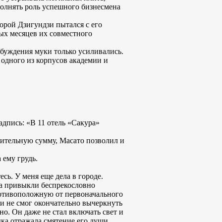
полнять роль успешного бизнесмена
орой Дзигундзи пытался с его
ых месяцев их совместного
робуждения муки только усиливались.
 одного из корпусов академии и
адпись: «В 11 отель «Сакура»
шительную сумму, Масато позволил и
 ему грудь.
сь. У меня еще дела в городе.
ва привыкли беспрекословно
ротивоположную от первоначального
 и не смог окончательно вычеркнуть
о. Он даже не стал включать свет и
ка отражала смятение его души.