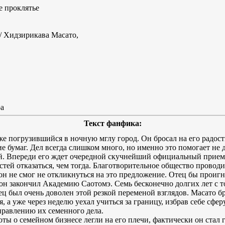
е проклятье
/ Хидзирикава Масато,
ра
Текст фанфика:
е погрузившийся в ночную мглу город. Он бросал на его радо
е бумаг. Дел всегда слишком много, но именно это помогает не д
. Впереди его ждет очередной скучнейший официальный прием. 
стей отказаться, чем тогда. Благотворительное общество провод
н не смог не откликнуться на это предложение. Отец бы проигно
он закончил Академию Саотомэ. Семь бесконечно долгих лет с то
ц был очень доволен этой резкой переменой взглядов. Масато бр
 а уже через неделю уехал учиться за границу, избрав себе сфер
равлению их семенного дела.
боты о семейном бизнесе легли на его плечи, фактически он стал