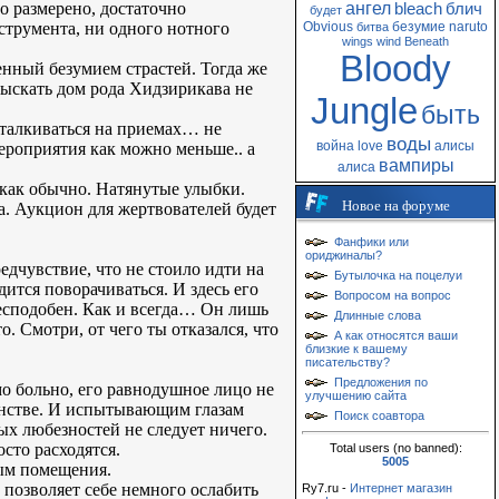
о размерено, достаточно
ангел
bleach
блич
будет
струмента, ни одного нотного
Obvious
безумие
naruto
битва
wings
wind
Beneath
Bloody
енный безумием страстей. Тогда же
Отыскать дом рода Хидзирикава не
Jungle
быть
талкиваться на приемах… не
воды
война
love
алисы
ероприятия как можно меньше.. а
вампиры
алиса
 как обычно. Натянутые улыбки.
Новое на форуме
 Аукцион для жертвователей будет
Фанфики или
ориджиналы?
едчувствие, что не стоило идти на
Бутылочка на поцелуи
ится поворачиваться. И здесь его
Вопросом на вопрос
есподобен. Как и всегда… Он лишь
Длинные слова
 Смотри, от чего ты отказался, что
А как относятся ваши
близкие к вашему
писательству?
Предложения по
о больно, его равнодушное лицо не
улучшению сайта
енстве. И испытывающим глазам
Поиск соавтора
ых любезностей не следует ничего.
осто расходятся.
Total users (no banned):
5005
ным помещения.
н позволяет себе немного ослабить
Ry7.ru -
Интернет магазин