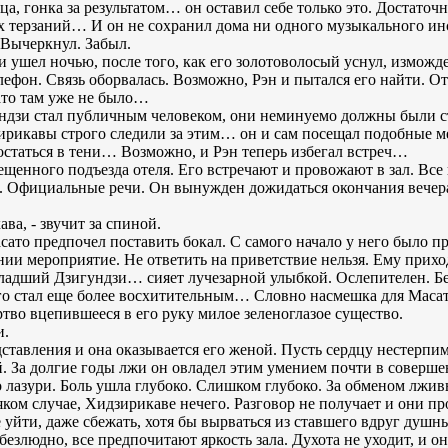
, гонка за результатом… он оставил себе только это. Достаточн
х терзаний… И он не сохранил дома ни одного музыкального ин
 Вычеркнул. Забыл.
и ушел ночью, после того, как его золотоволосый уснул, изможд
елефон. Связь оборвалась. Возможно, Рэн и пытался его найти. 
сато там уже не было…
дзи стал публичным человеком, они неминуемо должны были с
ирикавы строго следили за этим… он и сам посещал подобные м
остаться в тени… Возможно, и Рэн теперь избегал встреч…
ещенного подъезда отеля. Его встречают и провожают в зал. Все
Официальные речи. Он вынужден дожидаться окончания вечера.
ва, - звучит за спиной.
асато предпочел поставить бокал. С самого начало у него было пр
ии мероприятие. Не ответить на приветствие нельзя. Ему приход
Младший Дзигундзи… сияет лучезарной улыбкой. Ослепителен. Б
го стал еще более восхитительным… Словно насмешка для Масато.
тво вцепившееся в его руку милое зеленоглазое существо.
и.
тавления и она оказывается его женой. Пусть сердцу нестерпим
. За долгие годы лжи он овладел этим умением почти в соверш
о лазури. Боль ушла глубоко. Слишком глубоко. За обменом лжив
яком случае, Хидзирикаве нечего. Разговор не получает и они пр
 уйти, даже сбежать, хотя бы вырваться из ставшего вдруг душ
безлюдно, все предпочитают яркость зала. Духота не уходит, и о