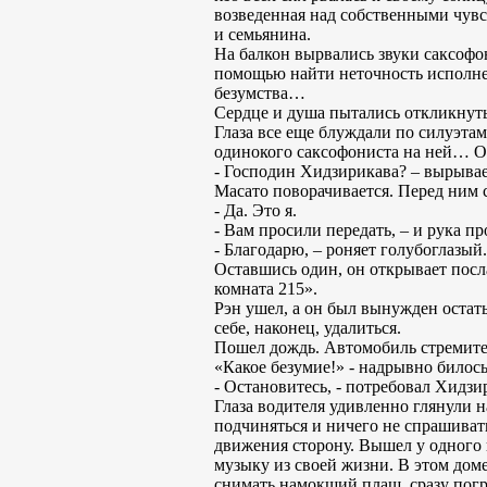
возведенная над собственными чувс
и семьянина.
На балкон вырвались звуки саксофон
помощью найти неточность исполнен
безумства…
Сердце и душа пытались откликнутьс
Глаза все еще блуждали по силуэта
одинокого саксофониста на ней… Он
- Господин Хидзирикава? – вырывае
Масато поворачивается. Перед ним 
- Да. Это я.
- Вам просили передать, – и рука п
- Благодарю, – роняет голубоглазый.
Оставшись один, он открывает посла
комната 215».
Рэн ушел, а он был вынужден остат
себе, наконец, удалиться.
Пошел дождь. Автомобиль стремител
«Какое безумие!» - надрывно билось
- Остановитесь, - потребовал Хидзи
Глаза водителя удивленно глянули 
подчиняться и ничего не спрашиват
движения сторону. Вышел у одного 
музыку из своей жизни. В этом дом
снимать намокший плащ, сразу погр