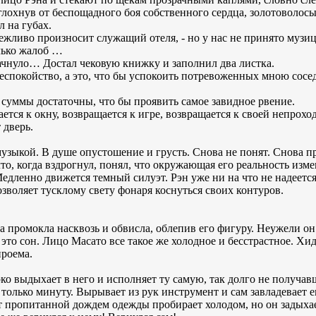
глохнув от беспощадного боя собственного сердца, золотоволосы
л на губах.
вежливо произносит служащий отеля, - но у нас не принято музиц
лько жалоб …
качнуло… Достал чековую книжку и заполнил два листка.
 беспокойство, а это, что бы успокоить потревоженных мною сосе
 суммы достаточны, что бы проявить самое завидное рвение.
ется к окну, возвращается к игре, возвращается к своей непрох
дверь.
узыкой. В душе опустошение и грусть. Снова не понят. Снова п
то, когда вздрогнул, понял, что окружающая его реальность изме
Медленно движется темный силуэт. Рэн уже ни на что не надеетс
зволяет тусклому свету фонаря коснуться своих контуров.
да промокла насквозь и обвисла, облепив его фигуру. Неужели о
 это сон. Лицо Масато все такое же холодное и бесстрастное. Хи
проема.
рко выдыхает в него и исполняет ту самую, так долго не получа
только минуту. Вырывает из рук инструмент и сам завладевает
 пропитанной дождем одежды пробирает холодом, но он задыхаетс