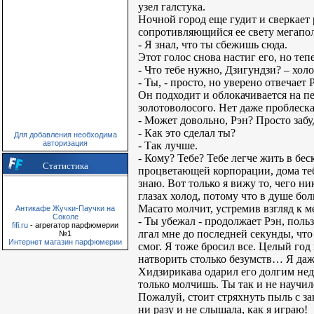
узел галстука.
Ночной город еще гудит и сверкает
сопротивляющийся ее свету мегапол
- Я знал, что ты сбежишь сюда.
Этот голос снова настиг его, но теп
- Что тебе нужно, Дзигундзи? – хол
- Ты, - просто, но уверено отвечает 
Он подходит и облокачивается на пе
золотоволосого. Нет даже проблеска
- Может довольно, Рэн? Просто забу
- Как это сделал ты?
Для добавления необходима
авторизация
- Так лучше.
- Кому? Тебе? Тебе легче жить в бе
Статистика
процветающей корпорации, дома тебя
знаю. Вот только я вижу то, чего ни
глазах холод, потому что в душе бол
Масато молчит, устремив взгляд к 
Антикафе Жучки-Паучки на
Соколе
- Ты убежал - продолжает Рэн, польз
fifi.ru
- агрегатор парфюмерии
лгал мне до последней секунды, что
№1
Интернет магазин парфюмерии
смог. Я тоже бросил все. Целый год 
натворить столько безумств… Я даже
Хидзирикава одарил его долгим нед
только молчишь. Ты так и не научил
Пожалуй, стоит стряхнуть пыль с за
ни разу и не слышала, как я играю!