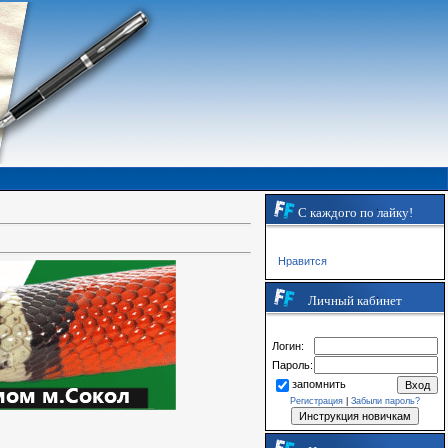
С каждого по лайку!
Нравится
Личный кабинет
Логин:
Пароль:
запомнить
Регистрация
|
Забыли пароль?