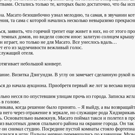
твами. Остались только те, которых было достаточно, что бы ис
а. Масато безошибочно узнал мелодию, та самая, в звучании кот
ия, та сама с которой начались несколько невыразимо прекрасн
я, заявить, что горячий трепет еще живет в них, но от этого п
м темных домов, но видели совсем иное: залитую солнцем крышу
 играет, но только не для Масато. Все унеслось вдаль…
т его из задумчивости вежливый голос.
служащий отеля.
ротягивает небольшой конверт.
ние. Визитка Дзигундзи. В углу он замечает сделанную рукой н
ься до начала аукциона. Приобретя первый же лот за весьма вну
ьно несся по опустевшим улицам прочь из города. Записка жгла
 в голове.
рикава, когда решение было принято. – Я выйду, а вы возвращайте
на него через отражение в зеркале, но служащие рода Хидзирика
ь. Основательно вымокнув, Масато поймал такси и полетел в п
из высотных домов спального района на окраине города. Он так
е он снимал студию. Посредине пустой комнаты стояло фортепиан
узился в игру. Пальцы нервно перемещались по клавишам. Музы