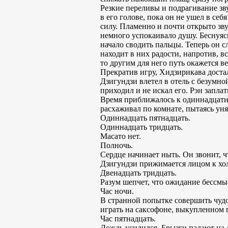
Резкие переливы и подрагивание зв
в его голове, пока он не ушел в се
силу. Пламенно и почти открыто зву
немного успокаивало душу. Беснуяс
начало сводить пальцы. Теперь он с
находит в них радости, напротив, в
то другим для него путь окажется в
Прекратив игру, Хидзирикава достал
Дзигундзи влетел в отель с безумно
приходил и не искал его. Рэн запла
Время приближалось к одиннадцати.
расхаживал по комнате, пытаясь уня
Одиннадцать пятнадцать.
Одиннадцать тридцать.
Масато нет.
Полночь.
Сердце начинает ныть. Он звонит, ч
Дзигундзи прижимается лицом к хол
Двенадцать тридцать.
Разум шепчет, что ожидание бессмыс
Час ночи.
В странной попытке совершить чудо,
играть на саксофоне, выкупленном 
Час пятнадцать.
Дождь усилился. Брызги падают на