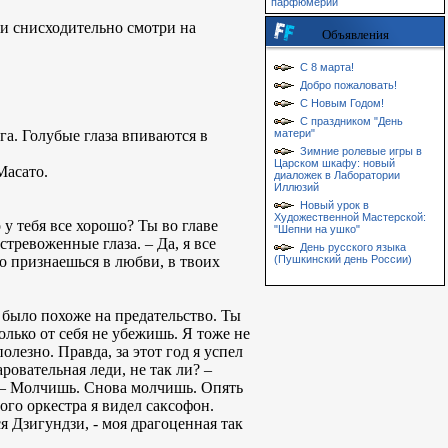
парфюмерии
 и снисходительно смотри на
Объявления
С 8 марта!
Добро пожаловать!
С Новым Годом!
С праздником "День
га. Голубые глаза впиваются в
матери"
Зимние ролевые игры в
Царском шкафу: новый
Масато.
диаложек в Лаборатории
Иллюзий
Новый урок в
Художественной Мастерской:
 у тебя все хорошо? Ты во главе
"Шепни на ушко"
тревоженные глаза. – Да, я все
День русского языка
но признаешься в любви, в твоих
(Пушкинский день России)
о было похоже на предательство. Ты
олько от себя не убежишь. Я тоже не
олезно. Правда, за этот год я успел
ровательная леди, не так ли? –
. – Молчишь. Снова молчишь. Опять
ого оркестра я видел саксофон.
я Дзигундзи, - моя драгоценная так