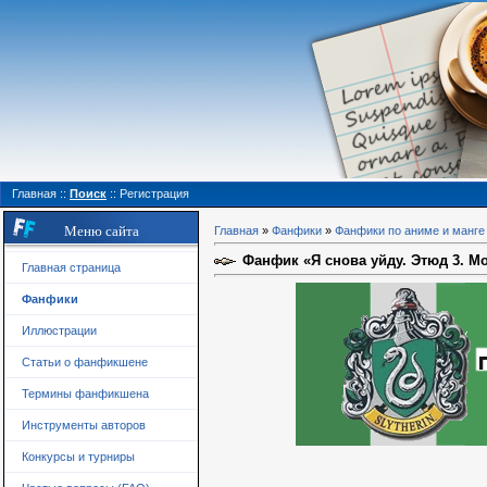
Главная
::
Поиск
::
Регистрация
Меню сайта
Главная
»
Фанфики
»
Фанфики по аниме и манге
Фанфик «Я снова уйду. Этюд 3. М
Главная страница
Фанфики
Иллюстрации
Статьи о фанфикшене
Термины фанфикшена
Инструменты авторов
Конкурсы и турниры