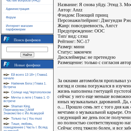
Частые вопросы (FAQ)
Название: Я снова уйду. Этюд 3. Мо
Администрация
Автор: Anzz
Фэндом: Поющий принц
Форум
Персонажи/пейринг: Дзигундзи Рэн
Жанр: повседневность, Ангст
Интернет магазин
парфюмерии
Предупреждение: ООС
Тип/ вид: слэш
Поиск фанфиков
Рейтинг: NC-17
Размер: мини
Статус: закончен
Дисклеймеры: не претендую
Размещение: только с согласия авто
Новые фанфики
Ей всего 13 18+ | Глава1
начало
За окнами автомобиля проплывал уж
Наёмник Бога | Глава 1.
взгляд и снова погружался в изучени
Встреча
жизнь наполнена гнетущей пустотой
Солнце над Чертополохом
сейчас у него еще меньше возможно
Мечты о лете | Глава 1. О
юных музыкальных дарований. Да, о
встрече
о… Прошло семь лет с того дня как 
Shaman King.
Перезагрузка | Ukfdf
мечтами о музыкальной карьере. Оте
Знакомство с Йо Асакурой
следующий же день после получения,
Только ты | You must
но полностью соответствующую нап
Тише, любовь,
Сейчас отец тяжело болен, и все за
помедленнее | Часть I. Вслед
за мечтой