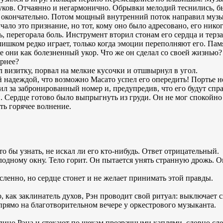
уков. Отчаянно и негармонично. Обрывки мелодий теснились, бы
бя окончательно. Потом мощный внутренний поток направил музы
чало это признание, но тот, кому оно было адресовано, его нико
ь, перегорала боль. Инструмент вторил стонам его сердца и тер
лишком редко играет, только когда эмоции переполняют его. Па
се они как болезненный укор. Что же он сделал со своей жизнью
ернее?
 визитку, порвал на мелкие кусочки и отшвырнул в угол.
й надеждой, что возможно Масато успел его опередить! Портье н
тил за забронированный номер и, предупредив, что его будут спр
 Сердце готово было выпрыгнуть из груди. Он не мог спокойно 
ть горячее волнение.
то бы узнать, не искал ли его кто-нибудь. Ответ отрицательный.
одному окну. Тело горит. Он пытается унять странную дрожь. Он
ленно, но сердце стонет и не желает принимать этой правды.
 как заклинатель духов, Рэн проводит свой ритуал: выключает с
прямо на благотворительном вечере у оркестрового музыканта.
 лицо Рэна и стекают по щекам прозрачными каплями, словно с