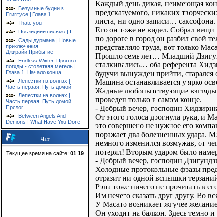
Каждый день дикая, неимеющая конца
Безумные будни в
предсказуемого, никаких творчески
Египтусе | Глава 1
листа, ни одно записи… саксофона.
I hate you
Его он тоже не видел. Собрал вещи 
Последнее письмо | I
по дороге в город он разбил свой т
Сады дурмана | Новые
представляло труда, вот только Ма
приключения
Джирайи:Прибытие
Прошло семь лет… Младший Дзигун
Endless Winter. Прогноз
сталкивались… оба референта Хидз
погоды - столетняя метель |
будучи вынужден прийти, старался 
Глава 1. Начало конца
Машина останавливается у ярко осв
Лепестки на волнах |
Часть первая. Путь домой
Жадные любопытствующие взгляды. 
Лепестки на волнах |
проведен только в самом конце.
Часть первая. Путь домой.
- Добрый вечер, господин Хидзирика
Пролог
От этого голоса дрогнула рука, и М
Between Angels And
Demons | What Have You Done
это совершено не нужное его компан
поражает два болезненных удара. 
Чат
немного изменился возмужав, от че
потерял! Вторым ударом было намер
Текущее время на сайте:
01:19
- Добрый вечер, господин Дзигундз
Холодные протокольные фразы предс
отразит ни одной вспышки терзаний
Рэна тоже ничего не прочитать в ег
Им нечего сказать друг другу. Во вс
У Масато возникает жгучее желание
Он уходит на балкон. Здесь темно и 