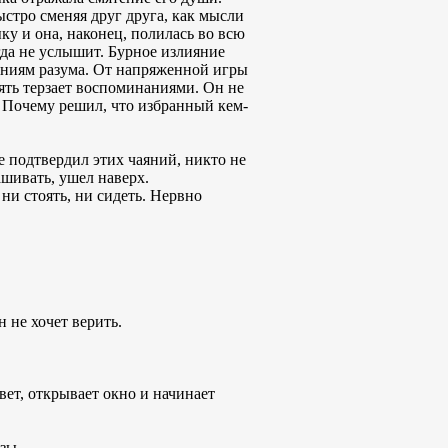
стро сменяя друг друга, как мысли
ку и она, наконец, полилась во всю
гда не услышит. Бурное излияние
заниям разума. От напряженной игры
мять терзает воспоминаниями. Он не
? Почему решил, что избранный кем-
е подтвердил этих чаяний, никто не
ашивать, ушел наверх.
ни стоять, ни сидеть. Нервно
 не хочет верить.
вет, открывает окно и начинает
лезы…