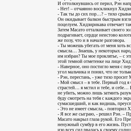
И оттолкнувшись от перил, Рэн напр
- Нет! – отчаянно воскликнул Хидзи
- Так ты до сих пор…? – тихо срыва
Он окидывает балкон быстрым взгля
поцелуем. Хидзирикава отвечает так
Затем Масато отталкивает своего з
подрагивает, сердце неистово колоти
же позу, что и в начале разговора.
- Ты можешь убегать от меня хоть вс
смысла… Знаешь, у некоторых народо
им избран? Ты мое проклятье, – с э
этой темной отметенке на лице Хидз
- Наверное, оно постигло меня с пер
угол мальчика и понял, что не тольк
- Рэн, перестань, - уже тихо просит 
- Мой смысл – в тебе. Первый год 
страстей… я мстил и тебе, и себе… 
не убить, можно лишь затмить разум.
буду смотреть на тебя с каждого эк
сумасшедший, и как видишь, преуспе
- Это не имеет смысла, - повторил Х
- Я все же сыграю, - решил Рэн. – П
Масато накрыл глаза рукой. Его Пре
ненужный сумбур в его жизнь. Пусть
изо всех сил рвалась к своему солн