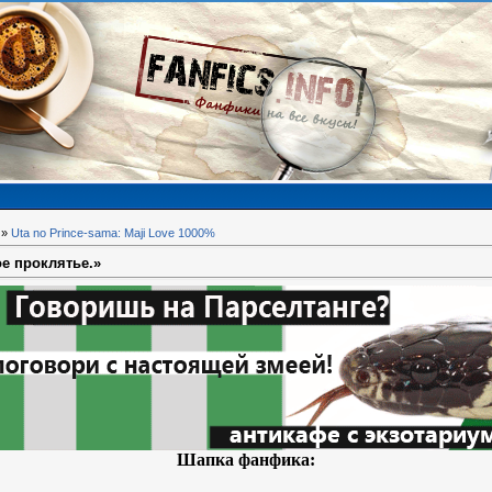
»
Uta no Prince-sama: Maji Love 1000%
ое проклятье.»
Шапка фанфика: