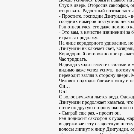
Стук в дверь. Отбросив саксофон, о
открывать. Радостный возглас засты
- Простите, господин Дзигундзи, - 
соседних номеров поступило неско
Рэн отвернулся, его даже немного 
- Это вам, в качестве извинений за
играть я продолжу.
На лице коридорного удивление, но
Дзигундзи выключает свет, возвраща
Коридорный осторожно прикрывает 
Час тридцать.
Надежда уходит вместе с силами и м
видимо даже успел уснуть, потому ч
переводит взгляд в сторону двери. 
Человек подходит ближе к окну и по
Он…
Он!
С волос ручьями льется вода. Одеж
Дзигундзи продолжает казаться, что
стене по другую сторону оконного 
- Сыграй еще раз, - просит он.
Рэн подносит саксофон к губам, жа
выдерживает эту сладостную пытку 
волосы липнут к лицу Дзигундзи, от