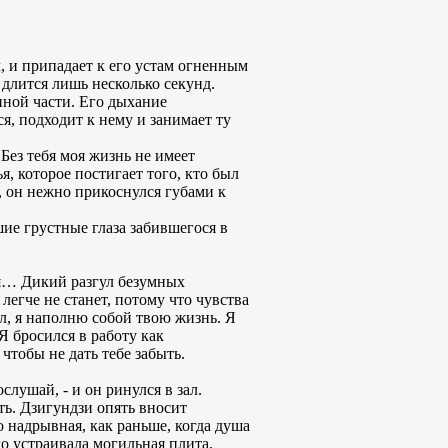
, и припадает к его устам огненным
 длится лишь несколько секунд.
нной части. Его дыхание
ся, подходит к нему и занимает ту
 Без тебя моя жизнь не имеет
, которое постигает того, кто был
а, он нежно прикоснулся губами к
шие грустные глаза забившегося в
ся… Дикий разгул безумных
легче не станет, потому что чувства
шел, я наполню собой твою жизнь. Я
Я бросился в работу как
чтобы не дать тебе забыть.
слушай, - и он ринулся в зал.
ть. Дзигундзи опять вносит
о надрывная, как раньше, когда душа
го устраивала могильная плита,