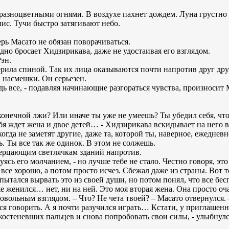
 разноцветными огнями. В воздухе пахнет дождем. Луна грустно
ис. Тучи быстро затягивают небо.
ерь Масато не обязан поворачиваться.
одно бросает Хидзирикава, даже не удостаивая его взглядом.
Рэн.
рила спиной. Так их лица оказываются почти напротив друг дру
 насмешки. Он серьезен.
дь все, - подавляя начинающие разгораться чувства, произносит 
сконечной лжи? Или иначе ты уже не умеешь? Ты убедил себя, что
 ждет жена и двое детей… - Хидзирикава вскидывает на него вс
когда не заметят другие, даже та, которой ты, наверное, ежеднев
ь. Ты все так же одинок. В этом не солжешь.
мерцающим светлячкам зданий напротив.
уясь его молчанием, - но лучше тебе не стало. Честно говоря, эт
 все хорошо, а потом просто исчез. Сбежал даже из страны. Вот т
пытался вырвать это из своей души, но потом понял, что все бесп
 женился… нет, ни на ней. Это моя вторая жена. Она просто оча
овольным взглядом. – Что? Не чета твоей? – Масато отвернулся
ся говорить. А я почти разучился играть… Кстати, у приглашенн
костеневших пальцев и снова попробовать свои силы, - улыбнулс