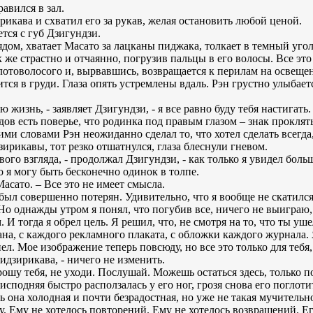
авился в зал.
рикава и схватил его за рукав, желая остановить любой ценой.
ется с губ Дзигундзи.
дом, хватает Масато за лацканы пиджака, толкает в темный угол
 же страстно и отчаянно, погрузив пальцы в его волосы. Все это
олотоволосого и, вырвавшись, возвращается к перилам на освеще
тся в груди. Глаза опять устремлены вдаль. Рэн грустно улыбает
ю жизнь, - заявляет Дзигундзи, - я все равно буду тебя настигать.
в есть поверье, что родинка под правым глазом – знак проклятья
тими словами Рэн неожиданно сделал то, что хотел сделать всегд
ирикавы, тот резко отшатнулся, глаза блеснули гневом.
вого взгляда, - продолжал Дзигундзи, - как только я увидел боль
о я могу быть бесконечно одинок в толпе.
Масато. – Все это не имеет смысла.
я был совершенно потерян. Удивительно, что я вообще не скатил
Но однажды утром я понял, что погубив все, ничего не выиграю, 
 И тогда я обрел цель. Я решил, что, не смотря на то, что ты у
рана, с каждого рекламного плаката, с обложки каждого журнала. 
л. Мое изображение теперь повсюду, но все это только для тебя, 
идзирикава, - ничего не изменить.
рошу тебя, не уходи. Послушай. Можешь остаться здесь, только по
исподняя быстро расползалась у его ног, грозя снова его поглоти
 она холодная и почти безрадостная, но уже не такая мучительн
цу. Ему не хотелось повторений. Ему не хотелось возвращений. Е