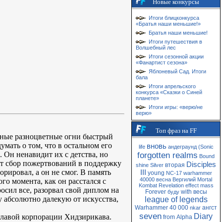
Новые конкурсы
Итоги блицконкурса
«Братья наши меньшие!»
Братья наши меньшие!
Итоги путешествия в
Волшебный лес
Итоги сезонной акции
«Фанартист сезона»
Яблоневый Сад. Итоги
бала
Итоги апрельского
конкурса «Сказки о Синей
планете»
Итоги игры: «верю/не
верю»
Топ фраз на FF
стные разноцветные огни быстрый
умать о том, что в остальном его
вновь
life
андеграунд
(Sonic
Он ненавидит их с детства, но
forgotten realms
Bound
ит сбор пожертвований в поддержку
Disciples
вторая
shine
Silver
рировал, а он не смог. В память
III
young
NC-17
warhammer
40000
весна
Вергилий
Mortal
го момента, как он расстался с
Kombat
Revelation
effect
mass
осил все, разорвал свой диплом на
Forever
with
весы
буду
у абсолютно далекую от искусства,
league of legends
Warhammer 40 000
ангст
nkar
seven
Diary
 главой корпорации Хидзирикава.
from
Alpha