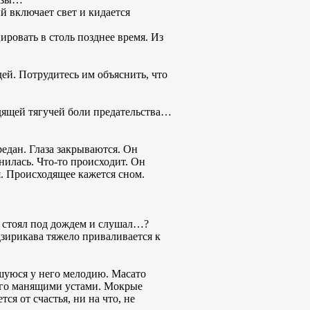
й включает свет и кидается
ировать в столь позднее время. Из
дей. Потрудитесь им объяснить, что
одящей тягучей боли предательства…
редан. Глаза закрываются. Он
нилась. Что-то происходит. Он
я. Происходящее кажется сном.
н стоял под дождем и слушал…?
дзирикава тяжело приваливается к
вшуюся у него мелодию. Масато
 его манящими устами. Мокрые
я от счастья, ни на что, не