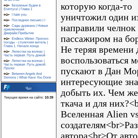
которую когда-то
Безумные будни в
Египтусе | Глава 1
уничтожил один из
I hate you
Последнее письмо | I
направили челнок 
Сады дурмана | Новые
приключения
Джирайи:Прибытие
пассажиром на бор
Endless Winter. Прогноз
погоды - столетняя метель |
Глава 1. Начало конца
Не теряя времени
Лепестки на волнах |
Часть первая. Путь домой
воспользоваться 
Лепестки на волнах |
Часть первая. Путь домой.
пускают в Дан Мо
Пролог
Between Angels And
Demons | What Have You Done
интересующие зна
Чат
добыть их. Чем же
Текущее время на сайте:
10:39
ткача и для них?<
Вселенная Alien vs
создателям<br>Раз
автора<br>От авто