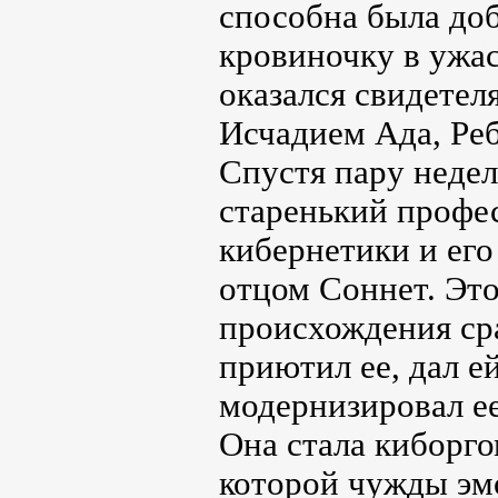
способна была доб
кровиночку в ужас
оказался свидетел
Исчадием Ада, Реб
Спустя пару недел
старенький профе
кибернетики и ег
отцом Соннет. Эт
происхождения сра
приютил ее, дал е
модернизировал ее
Она стала киборго
которой чужды эмо