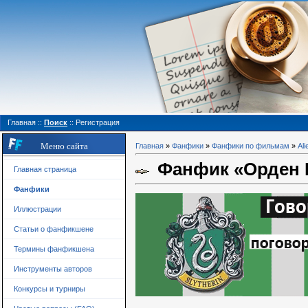
Главная
::
Поиск
::
Регистрация
Меню сайта
Главная
»
Фанфики
»
Фанфики по фильмам
»
Ali
Фанфик «Орден Б
Главная страница
Фанфики
Иллюстрации
Статьи о фанфикшене
Термины фанфикшена
Инструменты авторов
Конкурсы и турниры