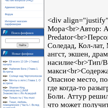
Частые вопросы (FAQ)
Администрация
Форум
<div align="justif
Интернет магазин
парфюмерии
Мора<br>Автор: A
Поиск фанфиков
Predator<br>Перс
Соледад, Кол-лат,
ангст, экшен, др
Новые фанфики
насилие<br>Тип/В
Ей всего 13 18+ | Глава1
начало
макси<br>Содержан
Наёмник Бога | Глава 1.
Встреча
Солнце над Чертополохом
Опасное место, по
Мечты о лете | Глава 1. О
встрече
где когда-то разы
Shaman King.
Перезагрузка | Ukfdf
Знакомство с Йо Асакурой
Боли. Аттур решил
Только ты | You must
что может получи
Тише, любовь,
помедленнее | Часть I. Вслед
за мечтой