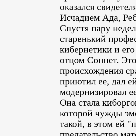
оказался свидетел
Исчадием Ада, Реб
Спустя пару недел
старенький профе
кибернетики и ег
отцом Соннет. Эт
происхождения сра
приютил ее, дал е
модернизировал ее
Она стала киборго
которой чужды эмо
такой, в этом ей 
предательство мат