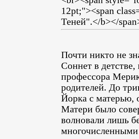
<br><span style="f
12pt;"><span clas
Теней".</b></span
Почти никто не зн
Соннет в детстве, 
профессора Мерик
родителей. До три
Йорка с матерью, о
Матери было совер
волновали лишь б
многочисленными 