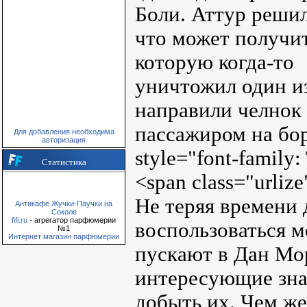
Боли. Аттур решил
что может получи
которую когда-то
уничтожил один из
направили челнок 
пассажиром на бор
Для добавления необходима
авторизация
style="font-family
Статистика
<span class="urlize
Не теряя времени
Антикафе Жучки-Паучки на
Соколе
fifi.ru
- агрегатор парфюмерии
воспользоваться 
№1
Интернет магазин парфюмерии
пускают в Дан Мо
интересующие зна
добыть их. Чем же