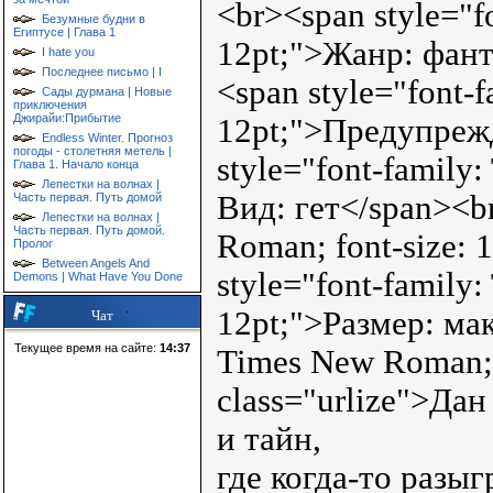
<br><span style="f
Безумные будни в
Египтусе | Глава 1
12pt;">Жанр: фант
I hate you
Последнее письмо | I
<span style="font-
Сады дурмана | Новые
приключения
Джирайи:Прибытие
12pt;">Предупреж
Endless Winter. Прогноз
погоды - столетняя метель |
style="font-family
Глава 1. Начало конца
Лепестки на волнах |
Вид: гет</span><br
Часть первая. Путь домой
Лепестки на волнах |
Часть первая. Путь домой.
Roman; font-size:
Пролог
Between Angels And
style="font-family
Demons | What Have You Done
12pt;">Размер: мак
Чат
Текущее время на сайте:
14:37
Times New Roman; 
class="urlize">Да
и тайн,
где когда-то разы