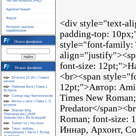
Частые вопросы (FAQ)
Администрация
Форум
<div style="text-ali
Интернет магазин
парфюмерии
padding-top: 10px;
Поиск фанфиков
style="font-family
align="justify"><s
font-size: 12pt;"
Новые фанфики
<br><span style="f
Ей всего 13 18+ | Глава1
начало
12pt;">Автор: Amid
Наёмник Бога | Глава 1.
Встреча
Times New Roman; f
Солнце над Чертополохом
Мечты о лете | Глава 1. О
встрече
Predator</span><br
Shaman King.
Перезагрузка | Ukfdf
Roman; font-size:
Знакомство с Йо Асакурой
Только ты | You must
Иннар, Архонт, Со
Тише, любовь,
помедленнее | Часть I. Вслед
за мечтой