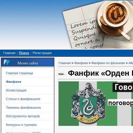
Главная
::
Поиск
::
Регистрация
Меню сайта
Главная
»
Фанфики
»
Фанфики по фильмам
»
Ali
Фанфик «Орден Б
Главная страница
Фанфики
Иллюстрации
Статьи о фанфикшене
Термины фанфикшена
Инструменты авторов
Конкурсы и турниры