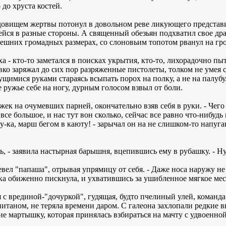
до хруста костей.
довищем жертвы потонул в довольном реве ликующего представи
йся в разные стороны. А священный обезьян подхватил свое др
нешних громадных размерах, со слоновьим топотом рванул на гро
 - кто-то заметался в поисках укрытия, кто-то, лихорадочно пы
ко заряжал до сих пор разряженные пистолеты, толком не умея
щимися руками стараясь всыпать порох на полку, а не на палубу
 ружье себе на ногу, дурным голосом взвыл от боли.
Джек на очумевших парней, окончательно взяв себя в руки. - Чег
 все большое, и нас тут вон сколько, сейчас все равно что-нибуд
 ну-ка, марш бегом в каюту! - зарычал он на не слишком-то на
сь, - заявила настырная барышня, вцепившись ему в рубашку. - Ну
зревел "папаша", отрывая упрямицу от себя. - Даже носа наружу н
а обиженно пискнула, и ухватившись за ушибленное мягкое мест
 с врединой-"дочуркой", гудящая, будто пчелиный улей, коман
итаном, не теряла времени даром. С галеона захлопали редкие в
е мартышку, которая принялась взбираться на мачту с удвоенно