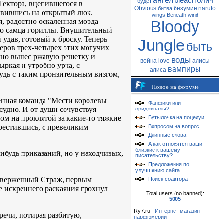
ангел
bleach
блич
будет
Гектора, вцепившегося в
Obvious
безумие
naruto
битва
тавившись на открытый люк.
wings
Beneath
wind
я, радостно оскаленная морда
Bloody
ного самца гориллы. Внушительный
удав, готовый к броску. Теперь
Jungle
быть
еров трех-четырех этих могучих
адно вынес ржавую решетку и
воды
война
love
алисы
ыркая и утробно урча, с
вампиры
алиса
дь с таким пронзительным визгом,
Новое на форуме
енная команда "Мести королевы
Фанфики или
 судно. И от души сочувствуя
ориджиналы?
ом на проклятой за какие-то тяжкие
Бутылочка на поцелуи
крестившись, с превеликим
Вопросом на вопрос
Длинные слова
А как относятся ваши
близкие к вашему
ибудь приказаний, но у находчивых,
писательству?
Предложения по
улучшению сайта
оотверженный Страж, первым
Поиск соавтора
ве искреннего раскаяния грохнул
Total users (no banned):
5005
Ry7.ru -
Интернет магазин
 речи, потирая разбитую,
парфюмерии