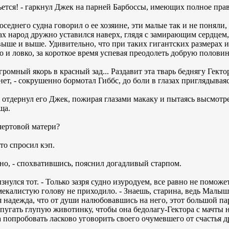
бьется! - гаркнул Джек на парней Барбоссы, имеющих полное прав
оседнего судна говорил о ее хозяине, эти малые так и не поняли,
 народ дружно уставился наверх, глядя с замирающим сердцем, 
выше и выше. Удивительно, что при таких гигантских размерах 
 и ловко, за короткое время успевая преодолеть добрую половин
ромный якорь в красный зад... Раздавит эта тварь беднягу Гектора
ет, - сокрушенно бормотал Гиббс, до боли в глазах приглядывая
ло отдернул его Джек, пожирая глазами макаку и пытаясь высмотр
ща.
 чертовой матери?
ито спросил кэп.
нечно, - спохватившись, пояснил догадливый старпом.
ызнулся тот. - Только зазря судно изуродуем, все равно не поможе
смекалистую голову не приходило. - Знаешь, старина, ведь Мал
я надежда, что от души налюбовавшись на него, этот большой паре
пугать глупую животинку, чтобы она бедолагу-Гектора с мачты 
а попробовать ласково уговорить своего очумевшего от счастья д