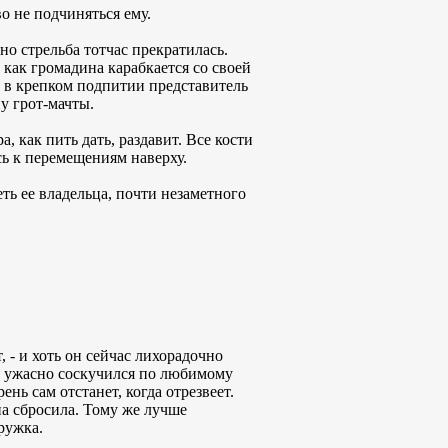
о не подчиняться ему.
 но стрельба тотчас прекратилась.
как громадина карабкается со своей
и в крепком подпитии представитель
у грот-мачты.
, как пить дать, раздавит. Все кости
сь к перемещениям наверху.
еть ее владельца, почти незаметного
т, - и хоть он сейчас лихорадочно
ыш ужасно соскучился по любимому
нь сам отстанет, когда отрезвеет.
на сбросила. Тому же лучше
ружка.