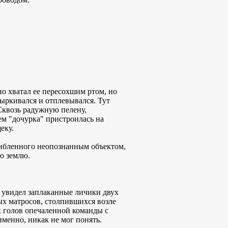
о хватал ее пересохшим ртом, но
ыркивался и отплевывался. Тут
Сквозь радужную пелену,
м "дочурка" пристроилась на
еку.
ишибленного неопознанным объектом,
ю землю.
 увидел заплаканные личики двух
х матросов, столпившихся возле
х голов опечаленной команды с
менно, никак не мог понять.