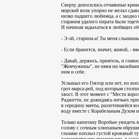
Сверху доносились отчаянные крики
морской волк упорно не желал сдав
низко падшего любимца, а с заодно 
старания удалого пирата были тщет
И начиная задыхаться в любящих объ
- Э-эй, старина-а! Ты меня слышишь!
- Если бранится, значит, живой, - вв
- Давай, держись, приятель, и главн
"Жемчужины", не имея ни малейшего
ним и себе.
Услышал его Гектор или нет, но воп
грот-марса-рей, под которым столпи
хвост. В этот момент с "Мести кор
Раджетти, не дожидаясь ничьих прик
в середину мачты, разлетевшейся в
воду вместе с Корабельным Духом и
Только капитану Воробью увидеть в
голову с сочным хлюпаньем обрушило
глазами поплыл густой кровавый т
разноцветными звездочками, в зажи