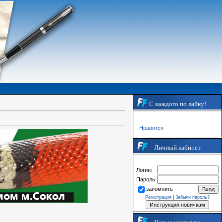
С каждого по лайку!
Нравится
Личный кабинет
Логин:
Пароль:
запомнить
Регистрация
|
Забыли пароль?