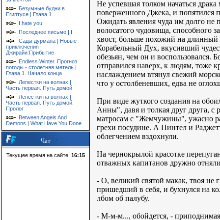
Не успевшая толком начаться драка
Безумные будни в
поверженного Джека, и попятился п
Египтусе | Глава 1
Ожидать явления чуда им долго не п
I hate you
волосатого чудовища, способного за
Последнее письмо | I
хвост, больше похожий на длинный о
Сады дурмана | Новые
Корабельный Дух, вкусивший чудесн
приключения
Джирайи:Прибытие
обезьян, чем он и воспользовался.
Endless Winter. Прогноз
отправился наверх, к людям, тоже к
погоды - столетняя метель |
наслаждением втянул свежий морск
Глава 1. Начало конца
что у остолбеневших, едва не огло
Лепестки на волнах |
Часть первая. Путь домой
Лепестки на волнах |
При виде жуткого создания на обои
Часть первая. Путь домой.
Анны", давя и толкая друг друга, с
Пролог
матросам с "Жемчужины", ужасно рад
Between Angels And
Demons | What Have You Done
грехи посудине. А Пинтел и Раджетт
облегчением вздохнули.
Чат
На чернокрылой красотке перепуган
Текущее время на сайте:
16:15
отважных капитанов дружно отняли
- О, великий святой макак, твоя не
пришедший в себя, и бухнулся на кол
лбом об палубу.
- М-м-м..., обойдется, - приподнима