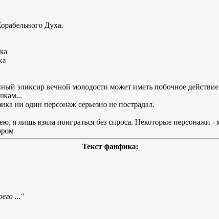
Корабельного Духа.
ка
ка
ный эликсир вечной молодости может иметь побочное действие.
шкам...
ика ни один персонаж серьезно не пострадал.
ю, я лишь взяла поиграться без спроса. Некоторые персонажи - 
ором
Текст фанфика:
го ..."