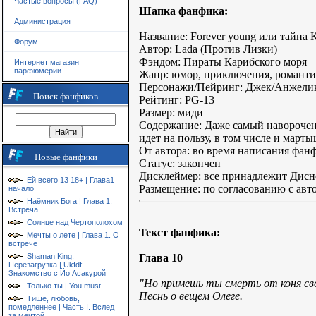
Частые вопросы (FAQ)
Шапка фанфика:
Администрация
Название: Forever young или тайна 
Форум
Автор: Lada (Против Лизки)
Фэндом: Пираты Карибского моря
Интернет магазин
парфюмерии
Жанр: юмор, приключения, романти
Персонажи/Пейринг: Джек/Анжели
Поиск фанфиков
Рейтинг: PG-13
Размер: миди
Содержание: Даже самый наворочен
идет на пользу, в том числе и марты
От автора: во время написания фанф
Новые фанфики
Статус: закончен
Дисклеймер: все принадлежит Дисне
Ей всего 13 18+ | Глава1
Размещение: по согласованию с авт
начало
Наёмник Бога | Глава 1.
Встреча
Солнце над Чертополохом
Текст фанфика:
Мечты о лете | Глава 1. О
встрече
Глава 10
Shaman King.
Перезагрузка | Ukfdf
Знакомство с Йо Асакурой
"Но примешь ты смерть от коня свое
Только ты | You must
Песнь о вещем Олеге.
Тише, любовь,
помедленнее | Часть I. Вслед
за мечтой