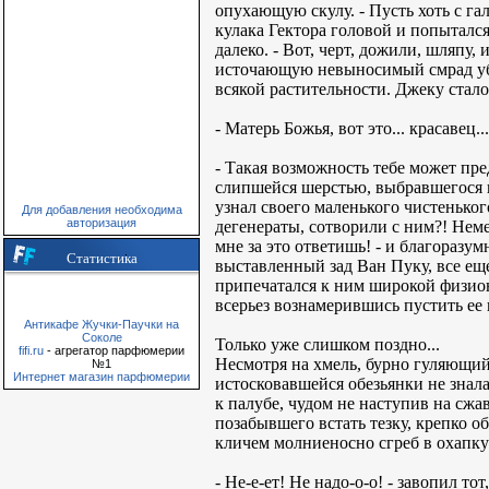
опухающую скулу. - Пусть хоть с га
кулака Гектора головой и попытался
далеко. - Вот, черт, дожили, шляпу
источающую невыносимый смрад убо
всякой растительности. Джеку стало
- Матерь Божья, вот это... красавец.
- Такая возможность тебе может пре
слипшейся шерстью, выбравшегося и
узнал своего маленького чистенько
Для добавления необходима
авторизация
дегенераты, сотворили с ним?! Нем
мне за это ответишь! - и благоразу
Статистика
выставленный зад Ван Пуку, все ещ
припечатался к ним широкой физион
всерьез вознамерившись пустить ее 
Антикафе Жучки-Паучки на
Соколе
Только уже слишком поздно...
fifi.ru
- агрегатор парфюмерии
Несмотря на хмель, бурно гуляющий
№1
Интернет магазин парфюмерии
истосковавшейся обезьянки не зна
к палубе, чудом не наступив на сж
позабывшего встать тезку, крепко 
кличем молниеносно сгреб в охапку 
- Не-е-ет! Не надо-о-о! - завопил 