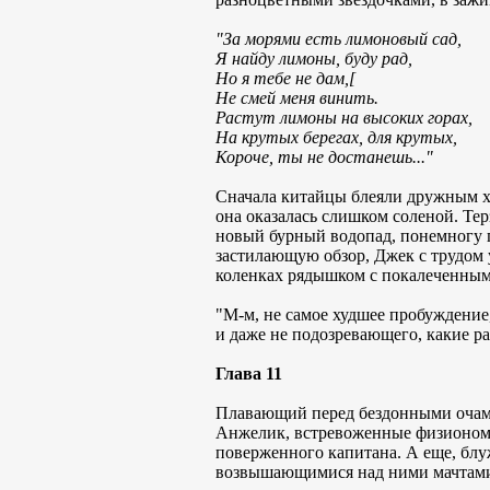
"За морями есть лимоновый сад,
Я найду лимоны, буду рад,
Но я тебе не дам,[
Не смей меня винить.
Растут лимоны на высоких горах,
На крутых берегах, для крутых,
Короче, ты не достанешь..."
Сначала китайцы блеяли дружным хо
она оказалась слишком соленой. Те
новый бурный водопад, понемногу п
застилающую обзор, Джек с трудом 
коленках рядышком с покалеченным
"М-м, не самое худшее пробуждение
и даже не подозревающего, какие 
Глава 11
Плавающий перед бездонными очами
Анжелик, встревоженные физиономи
поверженного капитана. А еще, блу
возвышающимися над ними мачтами, 