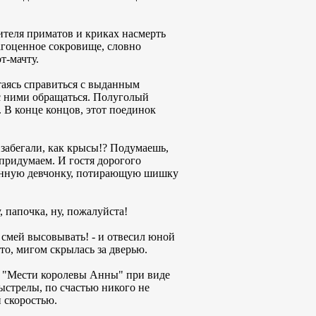
теля приматов и криках насмерть
агоценное сокровище, словно
т-мачту.
таясь справиться с выданным
 с ними обращаться. Полуголый
. В конце концов, этот поединок
о забегали, как крысы!? Подумаешь,
ь придумаем. И гостя дорогого
пуганную девчонку, потирающую шишку
, папочка, ну, пожалуйста!
е смей высовывать! - и отвесил юной
о, мигом скрылась за дверью.
да "Мести королевы Анны" при виде
ыстрелы, по счастью никого не
й скоростью.