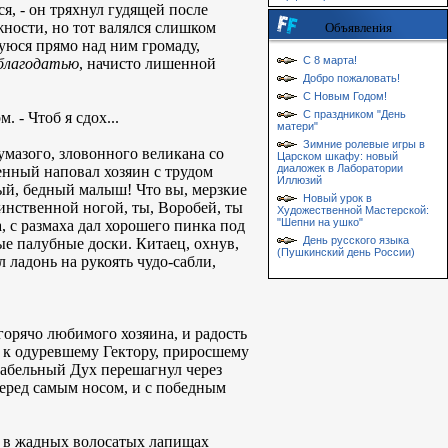
я, - он тряхнул гудящей после
жности, но тот валялся слишком
Объявления
щуюся прямо над ним громаду,
С 8 марта!
благодатью
, начисто лишенной
Добро пожаловать!
С Новым Годом!
С праздником "День
. - Чтоб я сдох...
матери"
Зимние ролевые игры в
умазого, зловонного великана со
Царском шкафу: новый
диаложек в Лаборатории
енный наповал хозяин с трудом
Иллюзий
ный, бедный малыш! Что вы, мерзкие
Новый урок в
инственной ногой, ты, Воробей, ты
Художественной Мастерской:
"Шепни на ушко"
, с размаха дал хорошего пинка под
День русского языка
ые палубные доски. Китаец, охнув,
(Пушкинский день России)
ладонь на рукоять чудо-сабли,
орячо любимого хозяина, и радость
 к одуревшему Гектору, приросшему
рабельный Дух перешагнул через
перед самым носом, и с победным
ся в жадных волосатых лапищах