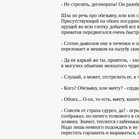
- Не стрелять, дегенераты! Он разо
Шла ли речь про обезьяну, или кэп с
Присутствующий на обоих посудинах
орущей во всю глотку добычей все 
приматов передвигался очень быстро
- Сотню дьяволов ему в печенки и ог
переломает и мешком на палубу скин
- Да не каркай же ты, приятель, - з
в могучих объятиях мохнатого чуди
- Слушай, а может, отстрелить ее, к
- Кого? Обезьяну, или мачту? - серд
- Обоих... О-ох, то есть, мачту, ко
- Совсем от страха сдурел, да? - огр
соображал, но ничего толкового в 
хозяину. Значит, теплится слабенька
Надо лишь немного подождать и не 
перестать горланить и вырываться, 