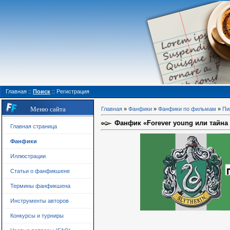
Главная
::
Поиск
::
Регистрация
Меню сайта
Главная
»
Фанфики
»
Фанфики по фильмам
»
Пи
Фанфик «Forever young или тайна К
Главная страница
Фанфики
Иллюстрации
Статьи о фанфикшене
Термины фанфикшена
Инструменты авторов
Конкурсы и турниры