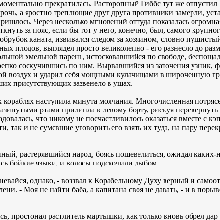
 моментально прекратилась. Расторопный Гиббс тут же отпустил 
рочь, а яростно треплющие друг друга противники замерли, ус
ришлось. Через несколько мгновений оттуда показалась огромна
ткнуть за пояс, если бы тот у него, конечно, был, самого круп
брубок каната, извивался следом за хозяином, словно пушистый 
ых плодов, выглядел просто великолепно - его разнесло до разм
 Большой хмельной парень, истосковавшийся по свободе, беспощ
репко соскучившись по ним. Вырвавшийся из заточения узник, ф
ой воздух и ударил себя мощными кулачищами в широченную гру
хших присутствующих зазвенело в ушах.
х кораблях наступила минута молчания. Многочисленная потряс
 разинутыми ртами прилипла к левому борту, рискуя перевернуть
овалась, что никому не посчастливилось оказаться вместе с кэп
и, так и не сумевшие уговорить его взять их туда, на пару пере
ный, растерявшийся народ, боясь пошевелиться, ожидал каких-н
сь бойкие языки, и волосы подскочили дыбом.
 гневайся, однако, - воззвал к Корабельному Духу верный и сам
ени. - Моя не найти баба, а капитана своя не давать, - и в поры
ясь, простонал растлитель мартышки, как только вновь обрел дар