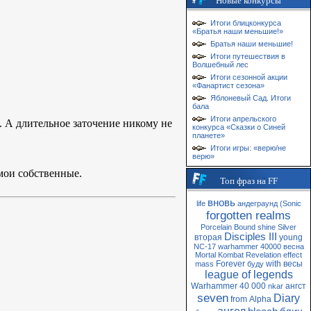
Новые конкурсы
Итоги блицконкурса
«Братья наши меньшие!»
Братья наши меньшие!
Итоги путешествия в
Волшебный лес
Итоги сезонной акции
«Фанартист сезона»
Яблоневый Сад. Итоги
бала
Итоги апрельского
 А длительное заточение никому не
конкурса «Сказки о Синей
планете»
Итоги игры: «верю/не
верю»
мои собственные.
Топ фраз на FF
вновь
life
андеграунд
(Sonic
forgotten realms
Porcelain
Bound
shine
Silver
Disciples III
вторая
young
NC-17
warhammer 40000
весна
Mortal Kombat
Revelation
effect
Forever
with
весы
mass
буду
league of legends
Warhammer 40 000
ангст
nkar
seven
Diary
from
Alpha