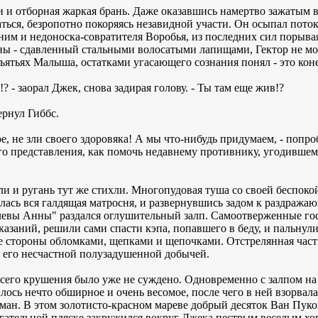
 и отборная жаркая брань. Даже оказавшись намертво зажатым 
аться, безропотно покоряясь незавидной участи. Он осыпал пото
ним и недоноска-совратителя Воробья, из последних сил порывая
ны - сдавленный стальными волосатыми лапищами, Гектор не мо
ятьях Малыша, остатками угасающего сознания понял - это коне
? - заорал Джек, снова задирая голову. - Ты там еще жив!?
ернул Гиббс.
ое, не зли своего здоровяка! А мы что-нибудь придумаем, - попр
 представления, как помочь недавнему противнику, угодившему
ли и ругань тут же стихли. Многопудовая туша со своей беспок
лась вся галдящая матросня, и развернувшись задом к раздражаю
олевы Анны" раздался оглушительный залп. Самоотверженные го
азаний, решили сами спасти кэпа, попавшего в беду, и пальнул
се стороны обломками, щепками и щепочками. Отстрелянная част
 его несчастной полузадушенной добычей.
сего крушения было уже не суждено. Одновременно с залпом н
сь нечто обширное и очень весомое, после чего в ней взорвала
уман. В этом золотисто-красном мареве добрый десяток Ван Пу
гательной пляске закружился вокруг Джека пестрым веселым хо