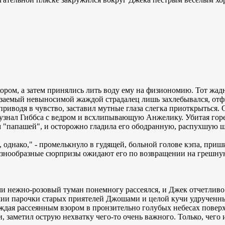
ром, а затем принялись лить воду ему на физиономию. Тот жадн
рзаемый невыносимой жаждой страдалец лишь захлебывался, отф
риводя в чувство, заставил мутные глаза слегка приоткрыться. 
узнал Гиббса с ведром и всхлипывающую Анжелику. Убитая горе
 "папашей", и осторожно гладила его ободранную, распухшую щ
, однако," - промелькнуло в гудящей, больной голове кэпа, пр
разнообразные сюрпризы ожидают его по возвращении на грешну
 нежно-розовый туман понемногу рассеялся, и Джек отчетливо
и парочки старых приятелей Джошами и целой кучи удрученны
ждая рассеянным взором в пронзительно голубых небесах повер
заметил острую нехватку чего-то очень важного. Только, чего и