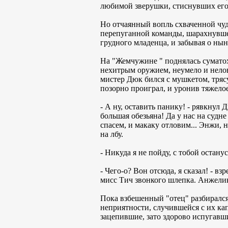
любимой зверушки, стиснувших его 
Но отчаянный вопль схваченной чу
перепуганной команды, шарахнувше
грудного младенца, и забывая о ны
На "Жемчужине " поднялась суматоха
нехитрым оружием, неумело и нелов
мистер Дюк бился с мушкетом, трясу
позорно проиграл, и уронив тяжелое
- А ну, оставить панику! - рявкнул 
большая обезьяна! Да у нас на судне
спасем, и макаку отловим... Энжи,
на лбу.
- Никуда я не пойду, с тобой остану
- Чего-о? Вон отсюда, я сказал! - в
мисс Тич звонкого шлепка. Анжелик
Пока взбешенный "отец" разбирался
неприятности, случившейся с их кап
зацепившие, зато здорово испугавши