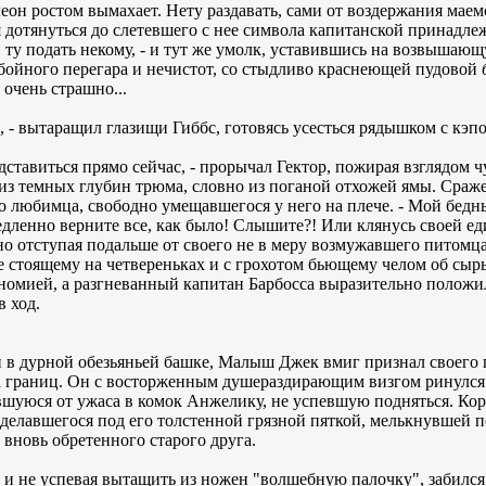
леон ростом вымахает. Нету раздавать, сами от воздержания маемс
 дотянуться до слетевшего с нее символа капитанской принадле
, и ту подать некому, - и тут же умолк, уставившись на возвышаю
йного перегара и нечистот, со стыдливо краснеющей пудовой
 очень страшно...
.., - вытаращил глазищи Гиббс, готовясь усесться рядышком с кэпом
дставиться прямо сейчас, - прорычал Гектор, пожирая взглядом ч
з темных глубин трюма, словно из поганой отхожей ямы. Сраж
го любимца, свободно умещавшегося у него на плече. - Мой бед
едленно верните все, как было! Слышите?! Или клянусь своей ед
мно отступая подальше от своего не в меру возмужавшего питомца
е стоящему на четвереньках и с грохотом бьющему челом об сыр
омией, а разгневанный капитан Барбосса выразительно положил 
в ход.
 в дурной обезьяньей башке, Малыш Джек вмиг признал своего г
ла границ. Он с восторженным душераздирающим визгом ринулся
авшуюся от ужаса в комок Анжелику, не успевшую подняться. Ко
обделавшегося под его толстенной грязной пяткой, мелькнувшей 
вновь обретенного старого друга.
тот, и не успевая вытащить из ножен "волшебную палочку", забил