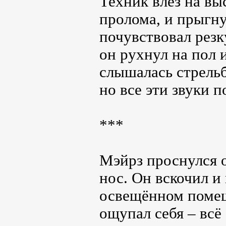
Техник влез на вы
пролома, и прыгн
почувствовал резку
он рухнул на пол и
слышалась стрельб
но все эти звуки 
***
Мэйрз проснулся о
нос. Он вскочил и 
освещённом помеще
ощупал себя – всё