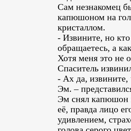
Сам незнакомец бы
капюшоном на голо
кристаллом.
- Извините, но кт
обращаетесь, а ка
Хотя меня это не 
Спаситель извинил
- Ах да, извините,
Эм. – представилс
Эм снял капюшон 
её, правда лицо е
удивлением, стра
голова серого цве