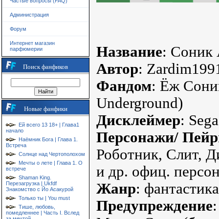
Частые вопросы (FAQ)
Администрация
Форум
Интернет магазин
Название
: Соник 
парфюмерии
Автор
: Zardim199
Поиск фанфиков
Фандом
: Ёж Сони
Underground)
Новые фанфики
Дисклеймер
: Seg
Ей всего 13 18+ | Глава1
начало
Персонажи/ Пейр
Наёмник Бога | Глава 1.
Встреча
Роботник, Слит, Д
Солнце над Чертополохом
Мечты о лете | Глава 1. О
и др. офиц. персо
встрече
Shaman King.
Перезагрузка | Ukfdf
Жанр
: фантастика
Знакомство с Йо Асакурой
Только ты | You must
Предупреждение
Тише, любовь,
помедленнее | Часть I. Вслед
за мечтой