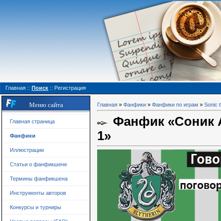
Главная
::
Поиск
::
Регистрация
Меню сайта
Главная
»
Фанфики
»
Фанфики по играм
»
Sonic 
Фанфик «Соник А
Главная страница
1»
Фанфики
Иллюстрации
Статьи о фанфикшене
Термины фанфикшена
Инструменты авторов
Конкурсы и турниры