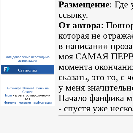
Размещение
: Где
ссылку.
От автора
: Повто
которая не отража
в написании проз
моя САМАЯ ПЕРВАЯ
Для добавления необходима
авторизация
момента окончани
Статистика
сказать, это то, с
у меня значительн
Антикафе Жучки-Паучки на
Соколе
Начало фанфика мо
fifi.ru
- агрегатор парфюмерии
№1
Интернет магазин парфюмерии
- спустя уже неско