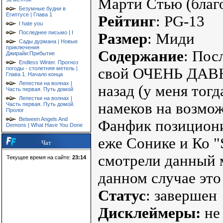
Марти Стью (благо
Безумные будни в
Египтусе | Глава 1
Рейтинг
: PG-13
I hate you
Последнее письмо | I
Размер
: Миди
Сады дурмана | Новые
приключения
Содержание
: Пос
Джирайи:Прибытие
Endless Winter. Прогноз
погоды - столетняя метель |
свой ОЧЕНЬ ДАВН
Глава 1. Начало конца
Лепестки на волнах |
назад (у меня тогд
Часть первая. Путь домой
Лепестки на волнах |
намеков на возмож
Часть первая. Путь домой.
Пролог
Between Angels And
Фанфик позициони
Demons | What Have You Done
еже Сонике и Ко "
Чат
смотрели данный м
Текущее время на сайте:
23:14
данном случае это
Статус
: завершен
Дисклеймеры:
не