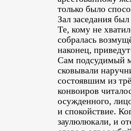
только было спосо
Зал заседания был
Те, кому не хвати
собралась возмущё
наконец, приведут
Сам подсудимый м
сковывали наручни
состоявшим из тр
конвоиров читалос
осужденного, лиц
и спокойствие. Ког
заулюлюкали, и от