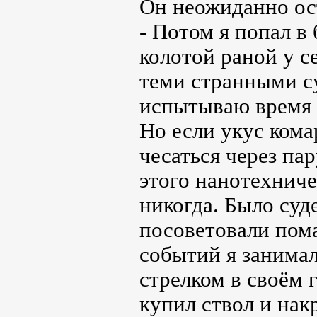
Он неожиданно ос
- Потом я попал в
колотой раной у с
теми странными су
испытываю время о
Но если укус кома
чесаться через па
этого нанотехниче
никогда. Было суд
посоветовали пома
событий я занима
стрелком в своём 
купил ствол и нак