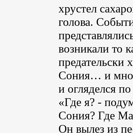
хрустел сахаро
голова. Событи
представлялис
возникали то к
предательски
Сония… и мног
и огляделся по
«Где я? - поду
Сония? Где М
Он вылез из пе