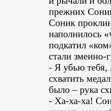
и рычали и бо
прежних Сони
Соник проклин
наполнилось «
подкатил «ком»
стали змеино-
- Я убью тебя,
схватить медал
было – рука сх
- Ха-ха-ха! С