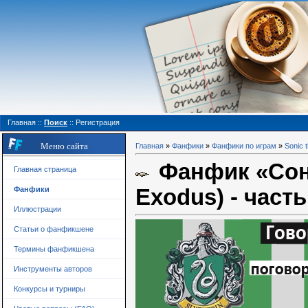
Главная
::
Поиск
::
Регистрация
Меню сайта
Главная
»
Фанфики
»
Фанфики по играм
»
Sonic 
Фанфик «Сони
Главная страница
Exodus) - часть
Фанфики
Иллюстрации
Статьи о фанфикшене
Термины фанфикшена
Инструменты авторов
Конкурсы и турниры