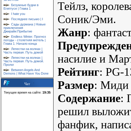
Тейлз, королев
Безумные будни в
Египтусе | Глава 1
I hate you
Соник/Эми.
Последнее письмо | I
Сады дурмана | Новые
приключения
Жанр
: фантас
Джирайи:Прибытие
Endless Winter. Прогноз
погоды - столетняя метель |
Предупрежде
Глава 1. Начало конца
Лепестки на волнах |
Часть первая. Путь домой
насилие и Мар
Лепестки на волнах |
Часть первая. Путь домой.
Пролог
Рейтинг
: PG-1
Between Angels And
Demons | What Have You Done
Размер
: Миди
Чат
Текущее время на сайте:
19:35
Содержание
:
решил вылож
фанфик, написа