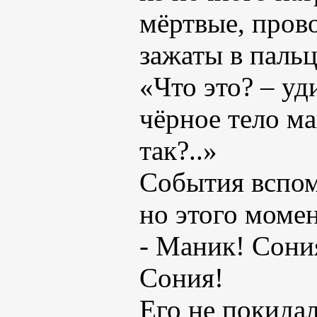
мёртвые, пров
зажаты в пальц
«Что это? – уд
чёрное тело м
так?..»
События вспом
но этого моме
- Маник! Сония
Сония!
Его не покида