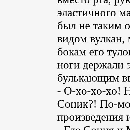
эластичного ма
был не таким 
видом вулкан,
бокам его туло
ноги держали э
булькающим в
- О-хо-хо-хо! 
Соник?! По-мо
произведения и
- Где Сония и 