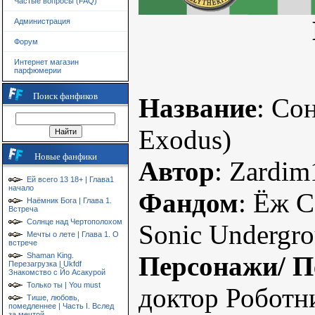
Частые вопросы (FAQ)
Администрация
Форум
Интернет магазин
парфюмерии
Поиск фанфиков
Название
: Со
Exodus)
Новые фанфики
Автор
: Zardi
Ей всего 13 18+ | Глава1
начало
Фандом
: Ёж С
Наёмник Бога | Глава 1.
Встреча
Солнце над Чертополохом
Sonic Undergr
Мечты о лете | Глава 1. О
встрече
Shaman King.
Персонажи/ П
Перезагрузка | Ukfdf
Знакомство с Йо Асакурой
Только ты | You must
доктор Роботни
Тише, любовь,
помедленнее | Часть I. Вслед
за мечтой