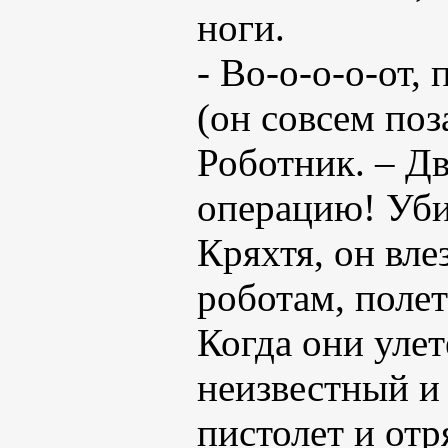
ноги.
- Во-о-о-о-от,
(он совсем поз
Роботник. – Д
операцию! Уби
Кряхтя, он вле
роботам, полет
Когда они улет
неизвестный и
пистолет и от