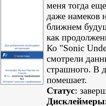
меня тогда еще
даже намеков н
ближнем буду
как продолжен
Ко "Sonic Unde
Для добавления необходима
авторизация
смотрели данн
Статистика
страшного. В д
Антикафе Жучки-Паучки на
Соколе
fifi.ru
- агрегатор парфюмерии
помешает.
№1
Интернет магазин парфюмерии
Статус
: завер
Дисклеймеры