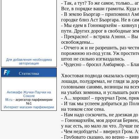
- Так, а тут? То же самое, только..
Все, в порядке ваши грамоты. Куда 
- В землю Бъоргар – припомнил Амб
городке близ Аст Бъоргара. Не в са
- Мы едем в Гоннмархейм – кивнул р
пути. Других дорог в свободные зем
- Прекрасно! – встряла Аэнни. – Вы
освобождены...
- Отчего ж и не разрешить, раз чес
порожнюю из-под угля. Уж простите,
штоп не сильно изгваздались.
Для добавления необходима
авторизация
- Чудесно – бросил Амбармор. – Бла
Статистика
Хвостовая подвода оказалась скри
лошади, полудремал, не глядя за до
головными санями, возницы на всех
на ухабах зимника, и услышать разг
Антикафе Жучки-Паучки на
Соколе
- А... хорошо! – проурчал Гром, п
fifi.ru
- агрегатор парфюмерии
- И так мы успеем добраться до По
№1
Интернет магазин парфюмерии
на тонком слое сена.
- Нам надо соскочить, не доезжая 
– Гоннмархейм, моя дорогая Бервен
у нас есть, но мало ли что. Лучше пе
- Чем недобздеть! – ввернул Гром. 
- Грубовато сказано, но верно – ки