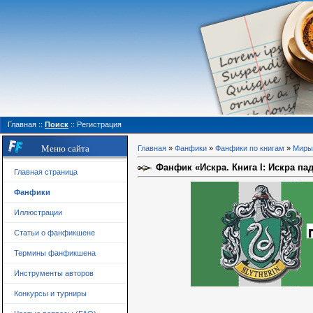
Главная
::
Поиск
::
Регистрация
Меню сайта
Главная
»
Фанфики
»
Фанфики по книгам
»
Миры 
Фанфик «Искра. Книга I: Искра пад
Главная страница
Фанфики
Иллюстрации
Статьи о фанфикшене
Термины фанфикшена
Инструменты авторов
Конкурсы и турниры