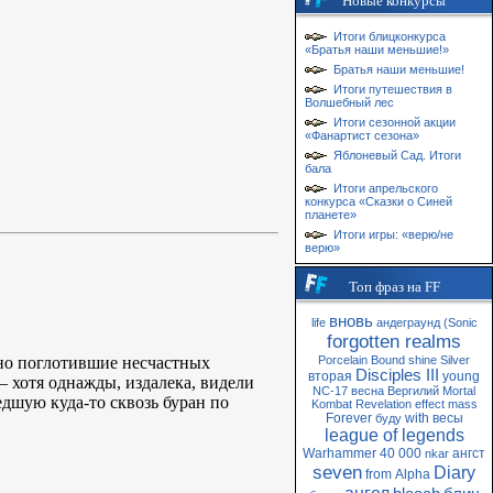
Новые конкурсы
Итоги блицконкурса
«Братья наши меньшие!»
Братья наши меньшие!
Итоги путешествия в
Волшебный лес
Итоги сезонной акции
«Фанартист сезона»
Яблоневый Сад. Итоги
бала
Итоги апрельского
конкурса «Сказки о Синей
планете»
Итоги игры: «верю/не
верю»
Топ фраз на FF
вновь
life
андеграунд
(Sonic
forgotten realms
но поглотившие несчастных
Porcelain
Bound
shine
Silver
Disciples III
вторая
young
 хотя однажды, издалека, видели
NC-17
весна
Вергилий
Mortal
дшую куда-то сквозь буран по
Kombat
Revelation
effect
mass
Forever
with
весы
буду
league of legends
Warhammer 40 000
ангст
nkar
seven
Diary
from
Alpha