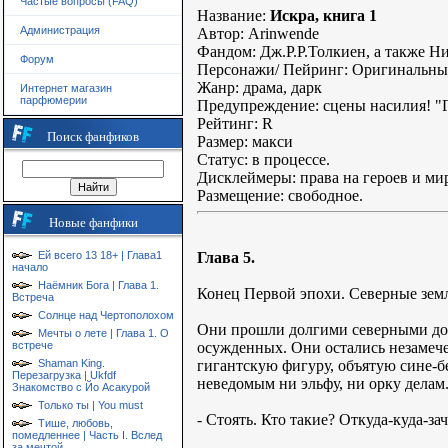
Частые вопросы (FAQ)
Название:
Искра, книга 1
Администрация
Автор: Arinwende
Фандом: Дж.Р.Р.Толкиен, а также Н
Форум
Персонажи/ Пейринг: Оригинальны
Жанр: драма, дарк
Интернет магазин
парфюмерии
Предупреждение: сцены насилия! "Гд
Рейтинг: R
Поиск фанфиков
Размер: макси
Статус: в процессе.
Дисклеймеры: права на героев и ми
Размещение: свободное.
Новые фанфики
Глава 5.
Ей всего 13 18+ | Глава1
начало
Наёмник Бога | Глава 1.
Конец Первой эпохи. Северные зем
Встреча
Солнце над Чертополохом
Они прошли долгими северными дор
Мечты о лете | Глава 1. О
осужденных. Они остались незамече
встрече
гигантскую фигуру, объятую сине-б
Shaman King.
Перезагрузка | Ukfdf
неведомым ни эльфу, ни орку делам.
Знакомство с Йо Асакурой
Только ты | You must
- Стоять. Кто такие? Откуда-куда-за
Тише, любовь,
помедленнее | Часть I. Вслед
за мечтой