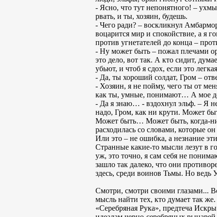
- Ясно, что тут непонятного! – ухмы
рвать, и ты, хозяин, будешь.
- Чего ради? – воскликнул Амбармор
воцарится мир и спокойствие, а я го
против угнетателей до конца – проти
- Ну может быть – пожал плечами орк
это дело, вот так. А кто сидит, дума
убьют, и чтоб я сдох, если это легкая
- Да, ты хороший солдат, Гром – от
- Хозяин, я не пойму, чего ты от ме
как ты, умные, понимают… А мое д
- Да я знаю… - вздохнул эльф. – Я н
надо, Гром, как ни крути. Может бы
Может быть… Может быть, когда-ниб
расходилась со словами, которые о
Или это – не ошибка, а незнание эт
Странные какие-то мысли лезут в го
уж, это точно, я сам себя не понима
зашло так далеко, что они противоре
здесь, среди воинов Тьмы. Но ведь 
Смотри, смотри своими глазами... Во
мысль найти тех, кто думает так же
«Серебряная Рука», предтеча Искры
идеалам черно-серебряных рыцарей,