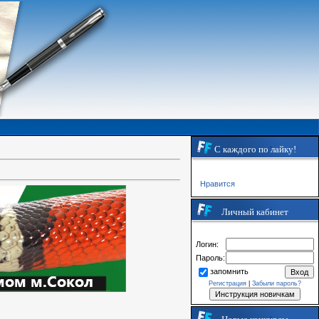
С каждого по лайку!
Нравится
Личный кабинет
Логин:
Пароль:
запомнить
Регистрация
|
Забыли пароль?