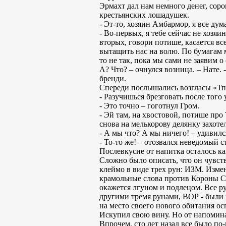
Эрмахт дал нам немного денег, соро
крестьянских лошадушек.
- Эт-то, хозяин Амбармор, я все дум
- Во-первых, я тебе сейчас не хоз
вторых, говори потише, касается вс
вытащить нас на волю. По бумагам м
то не так, пока мы сами не заявим о
А? Что? – очнулся возница. – Нате.
бренди.
Спереди послышались возгласы «Тпр
- Разучишься брезговать после того
- Это точно – гоготнул Гром.
- Эй там, на хвостовой, потише про
снова на мелькорову делянку захоте
- А мы что? А мы ничего! – удивил
- То-то же! – отозвался неведомый 
Послевкусие от напитка осталось ка
Сложно было описать, что он чувств
клеймо в виде трех рун: ИЗМ. Изме
крамольные слова против Короны Се
окажется лгуном и подлецом. Все р
другими тремя рунами, ВОР - были 
на место своего нового обитания о
Искупил свою вину. Но от напомина
Впрочем, сто лет назад все было по