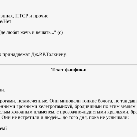
иэннах, ПТСР и прочие
е/Нет
е любят жечь и вешать..." (с)
р принадлежат Дж.Р.Р.Толкиену.
Текст фанфика:
ли.
огами, незамеченные. Они миновали топкие болота, не так дав
нными грозными хелегрогамиxvii, бродившими по этим землям –
елым холодным пламенем, с прозрачно-льдистыми крыльями, бре
 Они не встретили и людей... до того дня, пока не услышали:
чем?