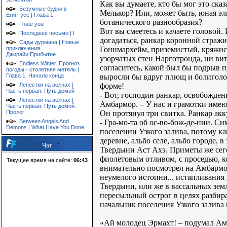
Как вы думаете, кто бы мог это ск
Безумные будни в
Мелькор? Или, может быть, юная эль
Египтусе | Глава 1
ботанического разнообразия?
I hate you
Вот вы смеетесь и качаете головой. 
Последнее письмо | I
догадаться, ранкар коронной стра
Сады дурмана | Новые
Гоннмархейм, приземистый, кряжис
приключения
Джирайи:Прибытие
узорчатых стен Нарготронда, ни ви
Endless Winter. Прогноз
согласитесь, какой был бы подрыв 
погоды - столетняя метель |
выросли бы вдруг плющ и болиголо
Глава 1. Начало конца
форме!
Лепестки на волнах |
Часть первая. Путь домой
- Вот, господин ранкар, освобожден
Лепестки на волнах |
Амбармор. – У нас и грамотки имею
Часть первая. Путь домой.
Он протянул три свитка. Ранкар ак
Пролог
- Гра-мо-та об ос-во-бож-де-нии. С
Between Angels And
Demons | What Have You Done
поселении Узкого залива, потому ка
деревне, альбо селе, альбо городе,
Чат
Твердыни Аст Ахэ. Приметы же сего 
фиолетовым отливом, с проседью, ко
Текущее время на сайте:
06:43
внимательно посмотрел на Амбармора
неумелого истопни... истапливания
Твердыни, или же в вассальных зем
пересыльный острог в целях разбир
начальник поселения Узкого залива к
«Ай молодец Эрмахт! – подумал Амб