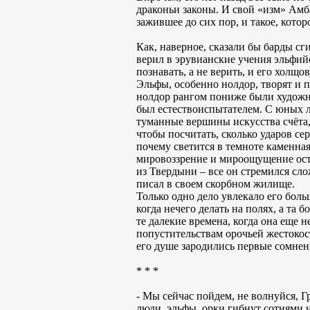
драконьи законы. И свой «изм» Амба
зажившее до сих пор, и такое, кото
Как, наверное, сказали бы барды сг
верил в эрувианские учения эльфийс
познавать, а не верить, и его холщ
Эльфы, особенно нолдор, творят и п
нолдор рангом пониже были художни
был естествоиспытателем. С юных л
туманные вершины искусства счёта,
чтобы посчитать, сколько ударов се
почему светится в темноте каменная
мировоззрение и мироощущение оста
из Твердыни – все он стремился сл
писал в своем скорбном жилище.
Только одно дело увлекало его боль
когда нечего делать на полях, а та 
те далекие времена, когда она еще 
попустительствам орочьей жестокост
его душе зародились первые сомнен
* * *
- Мы сейчас пойдем, не волнуйся, Г
люди, эльфы, орки гибнут сотнями 