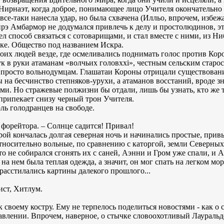
Нирнаэт, когда доброе, понимающее лицо Учителя окончательно 
 все-таки нанесла удар, но была схвачена (Илльо, впрочем, избе
н’ирэ Амбармор не додумался привлечь к делу и простолюдинов, э
л способ связаться с сотоварищами, и стал вместе с ними, из Ни
ке. Общество под названием Искра.
воих людей везде, где осмеливались поднимать голос против Кор
 в руки атаманам «волчьих головxxi», честным сельским старос
и просто вольнодумцам. Глашатаи Короны отрицали существован
 на бесчинство степняков-урухи, а атаманов восстаний, вроде 
и. Но стражевые полжизни бы отдали, лишь бы узнать, кто же 
 припекает снизу черный трон Учителя.
ль голодранцев на свободе.
 форейтора. – Солнце садится! Привал!
орой кончалась долгая северная ночь и начинались простые, при
относительно вольные, по сравнению с каторгой, земли Северны
о не собирался сгонять их с саней, Аэнни и Гром уже спали, и
на нем была теплая одежда, а значит, он мог спать на легком моро
 расстилались картины далекого прошлого...
ист, Хитлум.
своему костру. Ему не терпелось поделиться новостями - как о с
влении. Впрочем, наверное, о стычке словоохотливый Лауральдо