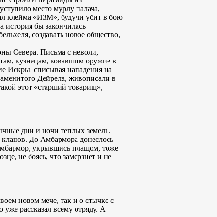
уступило место мурлу палача,
жал клейма «ИЗМ», будучи убит в бою
та история бы закончилась
бельхеля, создавать новое общество,
оны Севера. Письма с неволи,
там, кузнецам, ковавшим оружие в
ие Искры, списывая нападения на
знаменитого Дейрела, живописали в
такой этот «старший товарищ»,
вычные дни и ночи теплых земель.
х кланов. До Амбармора донеслось
 Амбармор, укрывшись плащом, тоже
зце, не боясь, что замерзнет и не
воем новом мече, так и о стычке с
 уже рассказал всему отряду. А