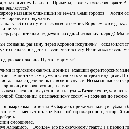
. ага, эльфа именем Бер-вен... Приметы, кажись, тоже совпадают. А
направляетесь?
армор название ближайшей из земель Семи городов. – Хотим ос
мом городе, не подумайте.
анкар. – Это по пути, насколько я помню. Впрочем, отсюда куд
ли нетути.
 ведь разрешите нам подъехать на одной из ваших подвод? Мы не
тные создания, раз вину перед Короной искупили? – осклабился с
 что не на сене едете, на сене местов нету. Но немножко сена мо
годарю вас покорно. Ну что, садимся?
пучими и тряскими санями. Возница, ехавший форейторским ман
рогой – животные сами умели следовать за впереди идущими. По
 остальных сидели лишь на всякий случай. Несмазанные оси скр
овор «попутчиков» возница не мог.
рикрываясь штопаным суконным плащом. – Всяко лучше, чем пешк
лночной Седловины к назначенному сроку! – неожиданно громко
до Гоннмархейма – ответил Амбармор, прижимая палец к губам и 
, это сама знаешь что такое. Большой город-крепость, который 
ребдеть...
Аэнни сморщилась.
внул Амбармор. – Обойдем его по окружному тракту, а в первой