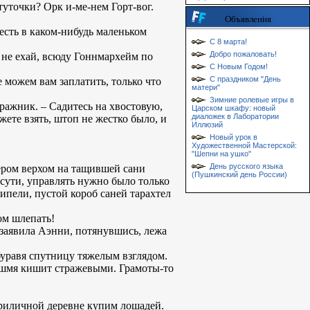
 туточки? Орк и-ме-нем Горт-вог.
Объявления
есть в каком-нибудь маленьком
С 8 марта!
Добро пожаловать!
а не ехай, всюду Гоннмархейм по
С Новым Годом!
С праздником "День
 можем вам заплатить, только что
матери"
Зимние ролевые игры в
тражник. – Садитесь на хвостовую,
Царском шкафу: новый
диаложек в Лаборатории
жете взять, штоп не жестко было, и
Иллюзий
Новый урок в
Художественной Мастерской:
"Шепни на ушко"
День русского языка
ером верхом на тащившей сани
(Пушкинский день России)
 сути, управлять нужно было только
ипели, пустой короб саней тарахтел
ом шлепать!
 заявила Аэнни, потянувшись, лежа
буравя спутницу тяжелым взглядом.
кишмя кишит стражевыми. Грамоты-то
 приличной деревне купим лошадей.