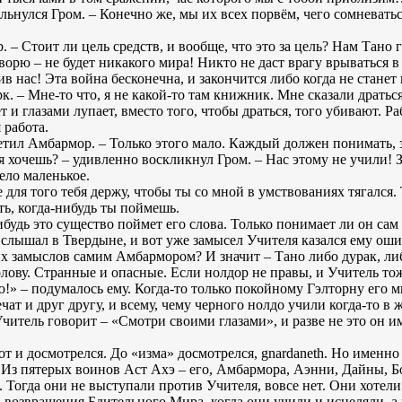
льнулся Гром. – Конечно же, мы их всех порвём, чего сомневатьс
. – Стоит ли цель средств, и вообще, что это за цель? Нам Тано
ворю – не будет никакого мира! Никто не даст врагу врываться в
в нас! Эта война бесконечна, и закончится либо когда не станет 
. – Мне-то что, я не какой-то там книжник. Мне сказали драться 
ет и глазами лупает, вместо того, чтобы драться, того убивают. Раб
 работа.
ветил Амбармор. – Только этого мало. Каждый должен понимать, з
ня хочешь? – удивленно воскликнул Гром. – Нас этому не учили! 
ело маленькое.
е для того тебя держу, чтобы ты со мной в умствованиях тягался.
ть, когда-нибудь ты поймешь.
удь это существо поймет его слова. Только понимает ли он сам
н слышал в Твердыне, и вот уже замысел Учителя казался ему ош
их замыслов самим Амбармором? И значит – Тано либо дурак, ли
лову. Странные и опасные. Если нолдор не правы, и Учитель тоже
ю!» – подумалось ему. Когда-то только покойному Гэлторну его м
чат и друг другу, и всему, чему черного нолдо учили когда-то в 
Учитель говорит – «Смотри своими глазами», и разве не это он и
т и досмотрелся. До «изма» досмотрелся, gnardaneth. Но именно 
. Из пятерых воинов Аст Ахэ – его, Амбармора, Аэнни, Дайны, Б
. Тогда они не выступали против Учителя, вовсе нет. Они хотел
 возвращения Бдительного Мира, когда они учили и исцеляли, а