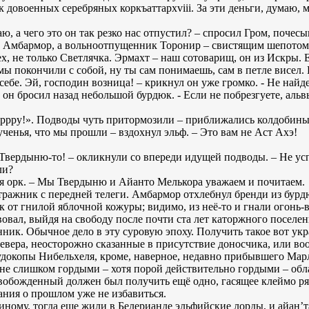
к довоенных серебряных коркъаттарxviii. За эти деньги, думаю,
аю, а чего это он так резко нас отпустил? – спросил Гром, поче
яин Амбармор, а вольноотпущенник Торонир – свистящим шепотом
ех, не только Светлячка. Эрмахт – наш сотоварищ, он из Искры. 
ы покончили с собой, ну ты сам понимаешь, сам в петле висел. 
 себе. Эй, господин возница! – крикнул он уже громко. - Не най
 - он бросил назад небольшой бурдюк. - Если не побрезгуете, аль
рру!». Подводы чуть притормозили – приближались колдобины и
 ученья, что мы прошли – вздохнул эльф. – Это вам не Аст Ахэ!
 Твердыню-то! – окликнули со впереди идущей подводы. – Не усп
ли?
ся орк. – Мы Твердыню и Айанто Мелькора уважаем и почитаем.
стражник с передней телеги. Амбармор отхлебнул бренди из бурд
к от гнилой яблочной кожуры; видимо, из неё-то и гнали огонь-в
овал, выйдя на свободу после почти ста лет каторжного поселен
нник. Обычное дело в эту суровую эпоху. Получить такое вот ук
вера, неосторожно сказанные в присутствие доносчика, или воо
удокопы Нибельхеля, кроме, наверное, недавно прибывшего Марл
не слишком гордыми – хотя порой действительно гордыми – обл
свобожденный должен был получить ещё одно, гасящее клеймо ря
ния о прошлом уже не избавиться.
-иному, тогда еще жили в Белерианде эльфийские лорды, и айан’т