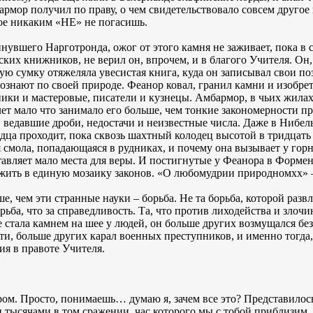
рмор получил по праву, о чем свидетельствовало совсем другое 
рое никаким «НЕ» не погасишь.
инувшего Нарготронда, ожог от этого камня не заживает, пока в 
ких книжников, не верил он, впрочем, и в благого Учителя. Он,
овую сумку отяжеляла увесистая книга, куда он записывал свои по
ознают по своей природе. Феанор ковал, гранил камни и изобре
ки и мастеровые, писатели и кузнецы. Амбармор, в чьих жилах
ет мало что занимало его больше, чем тонкие закономерности п
 ведавшие дроби, недостачи и неизвестные числа. Даже в Нибель
рдца проходит, пока сквозь шахтный колодец высотой в тридцать 
 смола, попадающаяся в рудниках, и почему она вызывает у горн
вляет мало места для веры. И постигнутые у Феанора в Формен
ожить в единую мозаику законов. «О любомудрии природномxx» –
ше, чем эти странные науки – борьба. Не та борьба, которой раз
борьба, что за справедливость. Та, что против лиходейства и зл
не стала камнем на шее у людей, он больше других возмущался б
и, больше других карал военных преступников, и именно тогда,
ия в правоте Учителя.
ром. Просто, понимаешь… думаю я, зачем все это? Представилось
и тысячами в том сражении, час которого мы с тобой приблизи