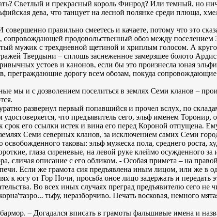
азать? Светлый и прекрасный король Финрод? Или темный, но ни
фийская дева, что танцует на лесной полянке среди плюща, хме
И совершенно правильно смеетесь и качаете, потому что это сказа
жи, сопровождающей продовольственный обоз между поселением 
тый мужик с трехдневной щетиной и хриплым голосом. А кругом
тражей Твердыни – сплошь заснеженное замерзшее болото Ардис
привычных устоев и канонов, если бы это произнесла юная эльфи
в, преграждающие дорогу всем обозам, покуда сопровождающие 
ные мы и с дозволением поселиться в землях Семи кланов – прои
тся.
куратно развернул первый попавшийся и прочел вслух, по склада
им удостоверяется, что предъявитель сего, эльф именем Торонир,
к срок его ссылки истек и вина его перед Короной отпущена. Ем
 в землях Семи северных кланов, за исключением самих Семи город
освобожденного таковы: эльф мужеска пола, среднего роста, худ
роткие, глаза сиреневые, на левой руке клеймо осужденного за из
, сличая описание с его обликом. - Особая примета – на право
 печи. Если же грамота сия предъявлена иным лицом, или же в о
лях к югу от Гор Ночи, просьба оное лицо задержать и передать
ательства. Во всех иных случаях преград предъявителю сего не 
орна'таэро... тьфу, неразборчиво. Печать восковая, немного мята
армор. – Догадался вписать в грамоты фальшивые имена и назв