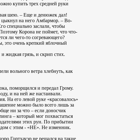
 можно купить трех средней руки
сывая шею. – Еще и денюжек дал!
 цыкнул на него Амбармор. – Во-
Его специально заслали, чтобы
Поэтому Корона не поймет, что что-
дется ли чего-то согревающего?
вы, это очень крепкий яблочный
 жидкая грязь, и скрип стих.
ели вольного ветра хлебнуть, как
юка, поморщился и передал Грому.
оду, и на ней же настаивали.
ия. На его левой руке «красовалось»
рашение можно было всего лишь за
бще ни за что – если доносчик
инга – который мог похвастаться
адателями этих рун. По прибытии
дом с этим - «НЕ». Не изменник.
аэро Гортхауэр не решался на такие