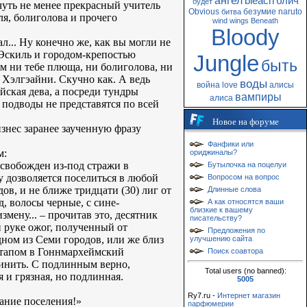
ангел
bleach
блич
будет
чуть не менее прекрасный учитель
Obvious
безумие
naruto
битва
ля, болиголова и прочего
wind
wings
Beneath
Bloody
л... Ну конечно же, как вы могли не
Эскиль и городом-крепостью
Jungle
быть
 ни тебе плюща, ни болиголова, ни
 Хэлгэайни. Скучно как. А ведь
воды
война
love
алисы
йская дева, а посреди тундры
вампиры
алиса
подводы не представятся по всей
Новое на форуме
знес заранее заученную фразу
Фанфики или
м:
ориджиналы?
 освобожден из-под стражи в
Бутылочка на поцелуи
у дозволяется поселиться в любой
Вопросом на вопрос
ов, и не ближе тридцати (30) лиг от
Длинные слова
, волосы черные, с сине-
А как относятся ваши
близкие к вашему
мену... – прочитав это, десятник
писательству?
й руке ожог, полученный от
Предложения по
дном из Семи городов, или же близ
улучшению сайта
 этапом в Гоннмархеймский
Поиск соавтора
чинить. С подлинным верно,
Total users (no banned):
я и грязная, но подлинная.
5005
Ry7.ru -
Интернет магазин
ание поселения!»
парфюмерии