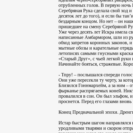
отрубленных голов. В первую ночь 
Серебряная Рука сделала свой ход и
десяток лет до того), и если бы та
бездарным концом. Но нет – он наше
пришедшее на смену Серебряной Ру
Уже через десять лет Искра имела с
написанные Амбармором, шли из рук
обход запретов коронных законов, 
мытные обозы и карательные отряды
летописях самыми гнусными краскам
«Старый Друг», с чьей легкой руки
Начинайте бояться, стражевые. Коро
- Тпру! – послышался спереди голос
Они уже пересекли ту черту, за кот
Близился Гоннмархейм, а за ним – 
фырканье распрягаемых коней. Никт
провалился в сон. Он был эльфом, и 
проснется. Перед его глазами вновь
Конец Предначальной эпохи. Дренг
Истар быстрым шагом направлялся к 
уродливыми тварями и скором отпра