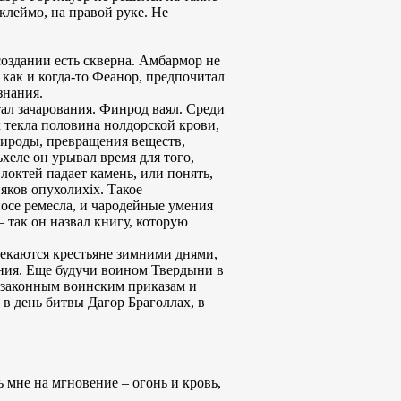
клеймо, на правой руке. Не
создании есть скверна. Амбармор не
 как и когда-то Феанор, предпочитал
знания.
тал зачарования. Финрод ваял. Среди
 текла половина нолдорской крови,
рироды, превращения веществ,
хеле он урывал время для того,
локтей падает камень, или понять,
яков опухолиxix. Такое
осе ремесла, и чародейные умения
 так он назвал книгу, которую
влекаются крестьяне зимними днями,
очиния. Еще будучи воином Твердыни в
еззаконным воинским приказам и
 в день битвы Дагор Браголлах, в
 мне на мгновение – огонь и кровь,
м…