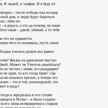
я. И людей, и эльфов. И я буду их
 говорил – после победы над нолдор
 свой дом, и люди будут бороться
нас, либо их.
– я дерусь, а что да почему, не наше
ота такая – давай, убивай, а то тебя
а что он сражается.
Зачем чего-то понимать, пусть такие
 Только учиться думать все равно
 себя? Жизнь на удивление быстро
ибкой. Может ли Учитель ошибаться?
бо не честен с ними, его рыцарями?
 не прав, то кто тогда прав? «Да
ысли казались ересью, а теперь это
жизни – что в той, валинорской, что
меет в виду?
тогда и зародилась в его голове
орварта и Илльо – и была создана
и всего лишь возвращения к старым
 не строили пирамиды из