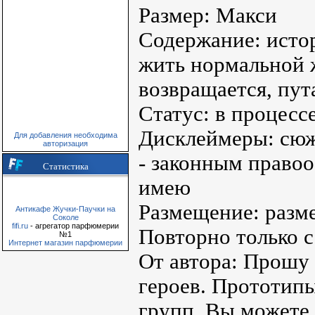
Размер: Макси
Содержание: истор
жить нормальной 
возвращается, пут
Статус: в процесс
Дисклеймеры: сюж
Для добавления необходима
авторизация
- законным право
Статистика
имею
Размещение: разме
Антикафе Жучки-Паучки на
Соколе
fifi.ru
- агрегатор парфюмерии
Повторно только с
№1
Интернет магазин парфюмерии
От автора: Прошу
героев. Прототипы
групп. Вы можете