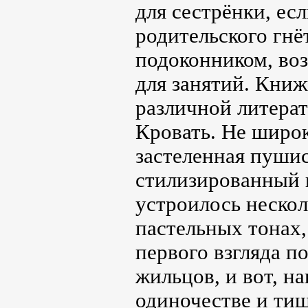
для сестрёнки, ес
родительского гнё
подоконником, воз
для занятий. Книж
различной литерат
Кровать. Не широк
застеленная пуши
стилизированный 
устроилось неско
пастельных тонах,
первого взгляда п
жильцов, и вот, н
одиночестве и тиш