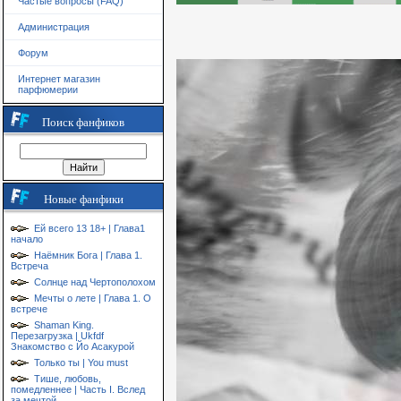
Частые вопросы (FAQ)
Администрация
Форум
Интернет магазин
парфюмерии
Поиск фанфиков
Новые фанфики
Ей всего 13 18+ | Глава1
начало
Наёмник Бога | Глава 1.
Встреча
Солнце над Чертополохом
Мечты о лете | Глава 1. О
встрече
Shaman King.
Перезагрузка | Ukfdf
Знакомство с Йо Асакурой
Только ты | You must
Тише, любовь,
помедленнее | Часть I. Вслед
за мечтой