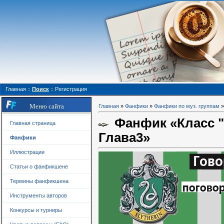
Главная
::
Поиск
::
Регистрация
Меню сайта
Главная
»
Фанфики
»
Фанфики по муз. группам
Фанфик «Класс "
Главная страница
Глава3»
Фанфики
Иллюстрации
Статьи о фанфикшене
Термины фанфикшена
Инструменты авторов
Конкурсы и турниры