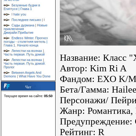
Безумные будни в
Египтусе | Глава 1
I hate you
Последнее письмо | I
Сады дурмана | Новые
приключения
Джирайи:Прибытие
Endless Winter. Прогноз
погоды - столетняя метель |
Глава 1. Начало конца
Лепестки на волнах |
Часть первая. Путь домой
Название: Класс 
Лепестки на волнах |
Часть первая. Путь домой.
Автор: Kim Ri A
Пролог
Between Angels And
Фандом: EXO K/M,
Demons | What Have You Done
Бета/Гамма: Haile
Чат
Текущее время на сайте:
05:50
Персонажи/ Пейри
Жанр: Романтика,
Предупреждение:
Рейтинг: R