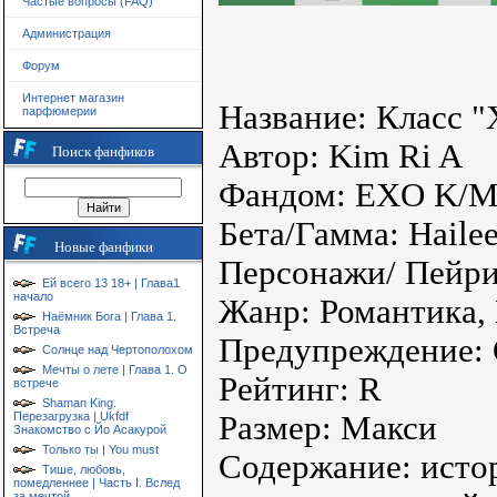
Частые вопросы (FAQ)
Администрация
Форум
Интернет магазин
Название: Класс 
парфюмерии
Автор: Kim Ri A
Поиск фанфиков
Фандом: EXO K/M,
Бета/Гамма: Haile
Новые фанфики
Персонажи/ Пейри
Ей всего 13 18+ | Глава1
начало
Жанр: Романтика,
Наёмник Бога | Глава 1.
Встреча
Предупреждение:
Солнце над Чертополохом
Мечты о лете | Глава 1. О
Рейтинг: R
встрече
Shaman King.
Перезагрузка | Ukfdf
Размер: Макси
Знакомство с Йо Асакурой
Только ты | You must
Содержание: истор
Тише, любовь,
помедленнее | Часть I. Вслед
за мечтой