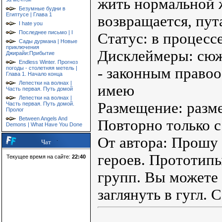
жить нормальной 
Безумные будни в
Египтусе | Глава 1
возвращается, пут
I hate you
Последнее письмо | I
Статус: в процесс
Сады дурмана | Новые
приключения
Дисклеймеры: сюж
Джирайи:Прибытие
Endless Winter. Прогноз
погоды - столетняя метель |
- законным право
Глава 1. Начало конца
Лепестки на волнах |
имею
Часть первая. Путь домой
Лепестки на волнах |
Размещение: разме
Часть первая. Путь домой.
Пролог
Between Angels And
Повторно только с
Demons | What Have You Done
От автора: Прошу
Чат
героев. Прототипы
Текущее время на сайте:
22:40
групп. Вы можете
заглянуть в гугл. 