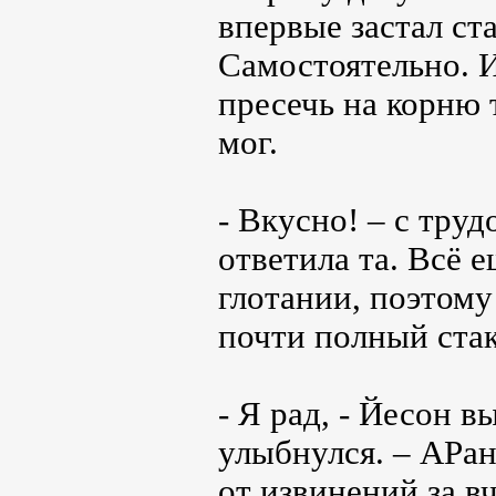
впервые застал ст
Самостоятельно. И
пресечь на корню
мог.
- Вкусно! – с тру
ответила та. Всё 
глотании, поэтому
почти полный стак
- Я рад, - Йесон в
улыбнулся. – АРа
от извинений за 