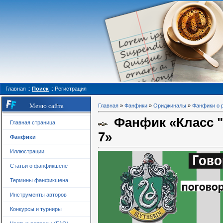
Главная
::
Поиск
::
Регистрация
Меню сайта
Главная
»
Фанфики
»
Ориджиналы
»
Фанфики о 
Фанфик «Класс "Х
Главная страница
7»
Фанфики
Иллюстрации
Статьи о фанфикшене
Термины фанфикшена
Инструменты авторов
Конкурсы и турниры