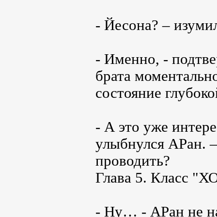
- Йесона? – изуми
- Именно, - подтв
брата моментально
состояние глубоко
- А это уже интер
улыбнулся АРан. –
проводить?
Глава 5. Класс "Х
- Ну… - АРан не н