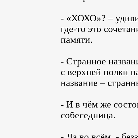
- «ХОХО»? – удиви
где-то это сочетан
памяти.
- Странное назван
с верхней полки п
название – странн
- И в чём же сост
собеседница.
- Да во всём, - бе