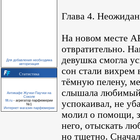
Глава 4. Неожида
На новом месте АР
отвратительно. Н
девушка смогла ус
Для добавления необходима
авторизация
сон стали вихрем
Статистика
тёмную пелену, ме
слышала любимый 
Антикафе Жучки-Паучки на
Соколе
успокаивал, не уб
fifi.ru
- агрегатор парфюмерии
№1
Интернет магазин парфюмерии
молил о помощи, з
него, отыскать л
но тщетно. Сначал