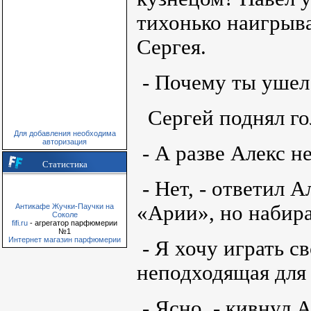
тихонько наигрыва
Сергея.
- Почему ты ушел
Сергей поднял го
Для добавления необходима
авторизация
- А разве Алекс н
Статистика
- Нет, - ответил А
«Арии», но набир
Антикафе Жучки-Паучки на
Соколе
fifi.ru
- агрегатор парфюмерии
№1
Интернет магазин парфюмерии
- Я хочу играть с
неподходящая для 
- Ясно, - кивнул А