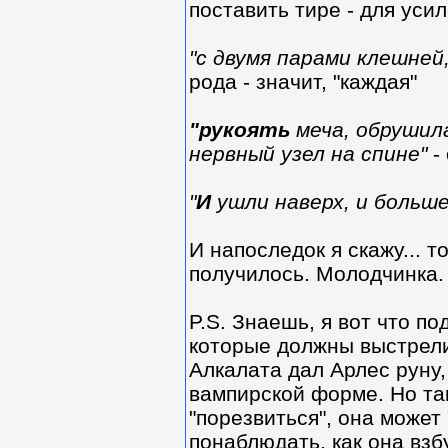
поставить тире - для уси
"с двумя парами клешней
рода - значит, "каждая"
"рукоять
меча, обрушила
нервный узел на спине"
- 
"
И
ушли наверх, и больше
И напоследок я скажу... т
получилось. Молодчинка. 
P.S. Знаешь, я вот что п
которые должны выстрелит
Алкалата дал Арлес руну,
вампирской форме. Но так
"порезвиться", она может
понаблюдать, как она взб