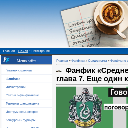
Главная
::
Поиск
::
Регистрация
Меню сайта
Главная
»
Фанфики
»
Ориджиналы
»
Фанфики о 
Фанфик «Среднев
Главная страница
глава 7. Еще один 
Фанфики
Иллюстрации
Статьи о фанфикшене
Термины фанфикшена
Инструменты авторов
Конкурсы и турниры