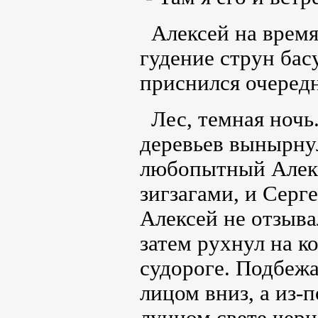
Алексей на врем
гудение струн бас
приснился очеред
Лес, темная ночь.
деревьев вынырнул
любопытный Алекс
зигзагами, и Серге
Алексей не отзыва
затем рухнул на к
судороге. Подбежа
лицом вниз, а из-п
лунном свете черн