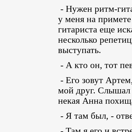
- Нужен ритм-гита
у меня на примете 
гитариста еще иск
несколько репетиц
выступать.
- А кто он, тот п
- Его зовут Артем
мой друг. Слышал 
некая Анна похищ
- Я там был, - от
- Там я его и встр