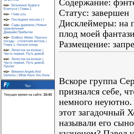
Содержание: фэнт
Безумные будни в
Египтусе | Глава 1
Статус: завершен
I hate you
Последнее письмо | I
Дисклеймеры: на п
Сады дурмана | Новые
приключения
плод моей фантази
Джирайи:Прибытие
Endless Winter. Прогноз
погоды - столетняя метель |
Размещение: запр
Глава 1. Начало конца
Лепестки на волнах |
Часть первая. Путь домой
Лепестки на волнах |
Часть первая. Путь домой.
Пролог
Between Angels And
Demons | What Have You Done
Вскоре группа Сер
Чат
признался себе, чт
Текущее время на сайте:
10:43
немного неуютно. 
этот загадочный Х
называли его сыно
кузнецом? Павел 