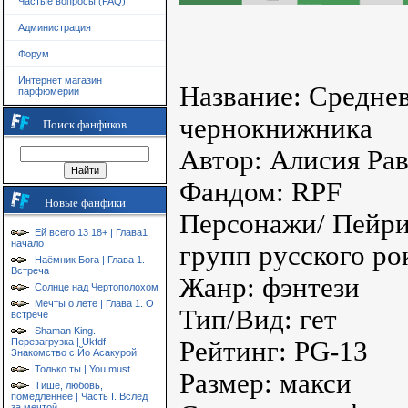
Частые вопросы (FAQ)
Администрация
Форум
Интернет магазин
Название: Среднев
парфюмерии
чернокнижника
Поиск фанфиков
Автор: Алисия Ра
Фандом: RPF
Новые фанфики
Персонажи/ Пейри
Ей всего 13 18+ | Глава1
начало
групп русского ро
Наёмник Бога | Глава 1.
Встреча
Жанр: фэнтези
Солнце над Чертополохом
Мечты о лете | Глава 1. О
Тип/Вид: гет
встрече
Shaman King.
Перезагрузка | Ukfdf
Рейтинг: PG-13
Знакомство с Йо Асакурой
Только ты | You must
Размер: макси
Тише, любовь,
помедленнее | Часть I. Вслед
за мечтой