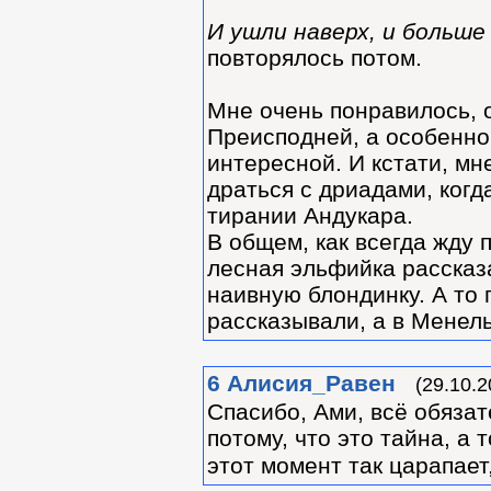
И ушли наверх, и больше
повторялось потом.
Мне очень понравилось, о
Преисподней, а особенно
интересной. И кстати, мн
драться с дриадами, когда
тирании Андукара.
В общем, как всегда жду 
лесная эльфийка рассказа
наивную блондинку. А то 
рассказывали, а в Менель
6
Алиcия_Равен
(29.10.2
Спасибо, Ами, всё обязат
потому, что это тайна, а
этот момент так царапает,