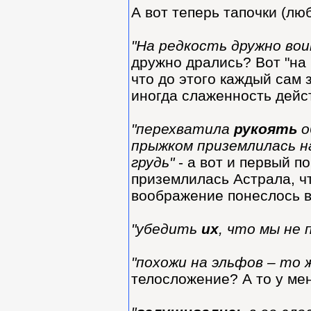
А вот теперь тапочки (лю
"На редкость дружно вои
дружно дрались? Вот "на 
что до этого каждый сам 
иногда слаженность дейст
"перехватила
рукоять
о
прыжком приземлилась н
грудь"
- а вот и первый по
приземлилась Астрала, чт
воображение понеслось в
"убедить
их
, что мы не
"похожи на эльфов – то 
телосложение? А то у ме