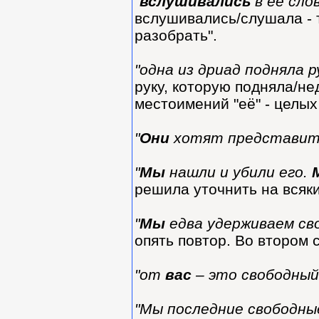
"
вслушивались
в ее сло
вслушивались/слушала - 
разобрать".
"одна из дриад подняла р
руку, которую подняла/не
местоимений "её" - целых
"
Они
хотят представить
"
Мы
нашли и убили его.
решила уточнить на всяки
"
Мы
едва удерживаем св
опять повтор. Во втором 
"от
вас
– это свободный
"Мы последние свободны