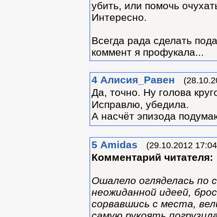
убить, или помочь очухат
Интересно.
Всегда рада сделать пода
коммент я профукала...
4
Алиcия_Равен
(28.10.2
Да, точно. Ну голова круг
Исправлю, убедила.
А насчёт эпизода подумаю
5
Amidas
(29.10.2012 17:04
Комментарий читателя:
Ошалело огляделась по с
неожиданной идеей, бро
сорвавшись с места, вел
самую рукоять погрузила 