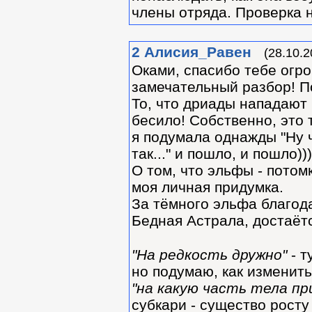
члены отряда. Проверка н
2
Алиcия_Равен
(28.10.2
Оками, спасибо тебе огром
замечательный разбор! По
То, что дриады нападают 
бесило! Собственно, это
я подумала однажды "Ну ч
так..." и пошло, и пошло)))
О том, что эльфы - потомк
моя личная придумка.
За тёмного эльфа благода
Бедная Астрала, достаётс
"На редкость дружно"
- т
но подумаю, как изменить
"на какую часть тела п
субкари - существо росту