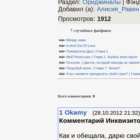
Раздел:
Ориджиналы
| Фэн
Добавил (а)
:
Алиcия_Равен
Просмотров
:
1912
7 случайных фанфиков:
Между нами
In And Out Of Love
Пожиратели Душ | Глава 1
Мой Ренессанс | Глава 1. Auribus tento lupum
Осколки. | Цветок, который никогда не завянет
Попробуй меня. | Глава 7. Лилия?
А вы сможете преодолеть свой страх? | Глава
Всего комментариев
:
9
1
Okamy
(28.10.2012 21:32)
Комментарий Инквизит
Как и обещала, дарю сво