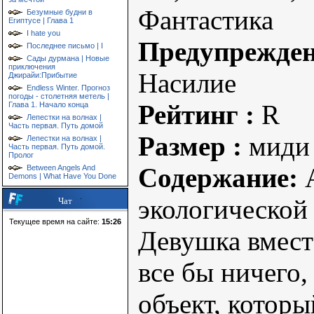
Фантастика
Безумные будни в
Египтусе | Глава 1
I hate you
Предупрежде
Последнее письмо | I
Сады дурмана | Новые
приключения
Насилие
Джирайи:Прибытие
Endless Winter. Прогноз
погоды - столетняя метель |
Рейтинг :
R
Глава 1. Начало конца
Лепестки на волнах |
Часть первая. Путь домой
Размер :
миди
Лепестки на волнах |
Часть первая. Путь домой.
Пролог
Содержание:
А
Between Angels And
Demons | What Have You Done
экологической
Чат
Текущее время на сайте:
15:26
Девушка вмест
все бы ничего
объект, которы