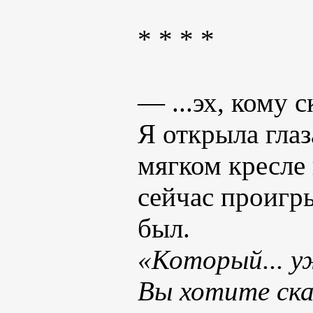
* * * *
— ...эх, кому 
Я открыла глаз
мягком кресле
сейчас проигр
был.
«Который... уж
Вы хотите ска