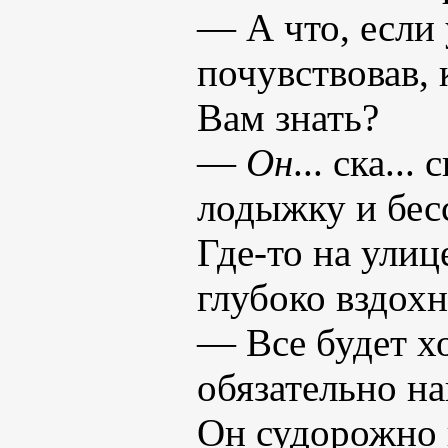
— А что, если 
почувствовав, 
Вам знать?
—
Он
... ска..
лодыжку и бесс
Где-то на ули
глубоко вздохн
— Все будет х
обязательно на
Он судорожно в