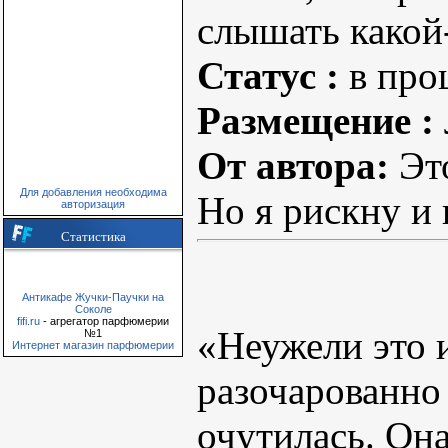
слышать какой-
Статус :
в про
Размещение :
От автора:
Это
Для добавления необходима
Но я рискну и 
авторизация
Статистика
Антикафе Жучки-Паучки на
Соколе
fifi.ru
- агрегатор парфюмерии
«Неужели это 
№1
Интернет магазин парфюмерии
разочарованно 
очутилась. Она