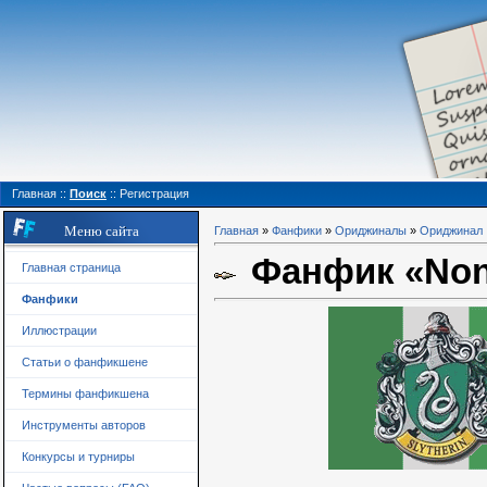
Главная
::
Поиск
::
Регистрация
Меню сайта
Главная
»
Фанфики
»
Ориджиналы
»
Ориджинал
Фанфик «Non c
Главная страница
Фанфики
Иллюстрации
Статьи о фанфикшене
Термины фанфикшена
Инструменты авторов
Конкурсы и турниры