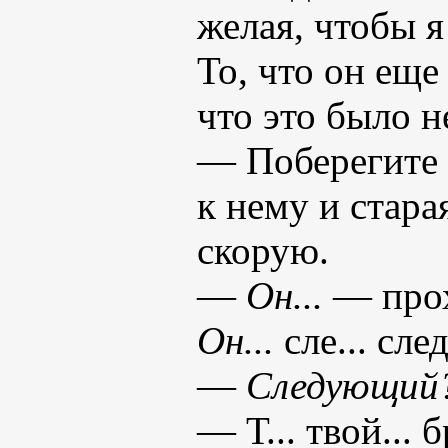
желая, чтобы я
То, что он еще
что это было н
— Поберегите 
к нему и стара
скорую.
—
Он...
— прох
Он...
сле... след
—
Следующий
— Т... твой... б