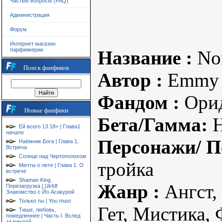
Частые вопросы (FAQ)
Администрация
Форум
Интернет магазин
парфюмерии
Название :
Non
Поиск фанфиков
Автор :
Emmy
Фандом :
Ори
Новые фанфики
Бета/Гамма:
Ей всего 13 18+ | Глава1
начало
Персонажи/ П
Наёмник Бога | Глава 1.
Встреча
Солнце над Чертополохом
тройка
Мечты о лете | Глава 1. О
встрече
Shaman King.
Жанр :
Ангст,
Перезагрузка | Ukfdf
Знакомство с Йо Асакурой
Только ты | You must
Гет, Мистика,
Тише, любовь,
помедленнее | Часть I. Вслед
за мечтой