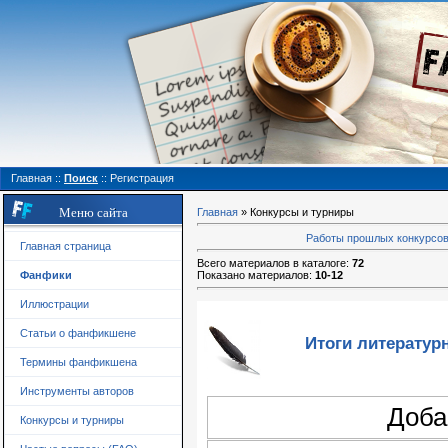
Главная
::
Поиск
::
Регистрация
Меню сайта
Главная
»
Конкурсы и турниры
Работы прошлых конкурсо
Главная страница
Всего материалов в каталоге
:
72
Фанфики
Показано материалов
:
10-12
Иллюстрации
Статьи о фанфикшене
Итоги литератур
Термины фанфикшена
Инструменты авторов
Доба
Конкурсы и турниры