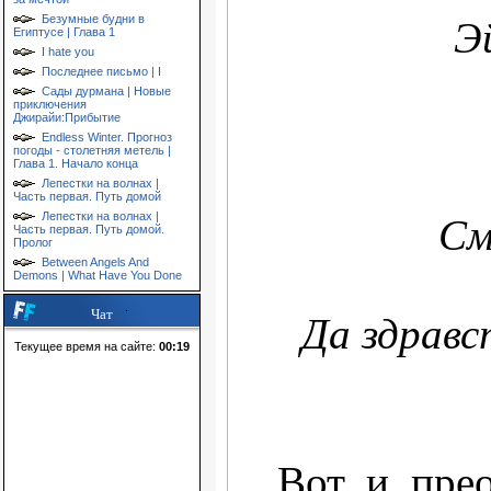
Безумные будни в
Э
Египтусе | Глава 1
I hate you
Последнее письмо | I
Сады дурмана | Новые
приключения
Джирайи:Прибытие
Endless Winter. Прогноз
погоды - столетняя метель |
Глава 1. Начало конца
Лепестки на волнах |
Часть первая. Путь домой
Лепестки на волнах |
См
Часть первая. Путь домой.
Пролог
Between Angels And
Demons | What Have You Done
Чат
Да здравс
Текущее время на сайте:
00:19
Вот и пре