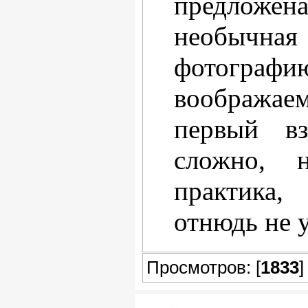
предлож
необычная
фотографи
воображаем
первый в
сложно, н
практика,
отнюдь не у
Просмотров: [
1833
]