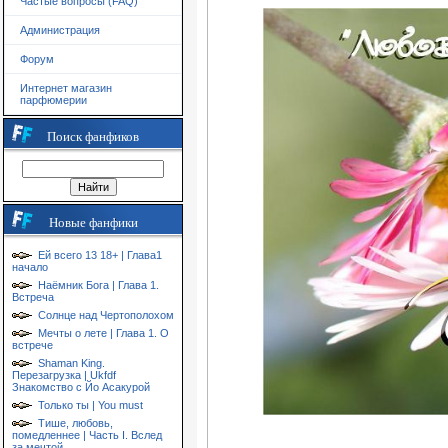
Частые вопросы (FAQ)
Администрация
Форум
Интернет магазин
парфюмерии
Поиск фанфиков
Новые фанфики
Ей всего 13 18+ | Глава1
начало
Наёмник Бога | Глава 1.
Встреча
Солнце над Чертополохом
Мечты о лете | Глава 1. О
встрече
Shaman King.
Перезагрузка | Ukfdf
Знакомство с Йо Асакурой
Только ты | You must
Тише, любовь,
помедленнее | Часть I. Вслед
за мечтой