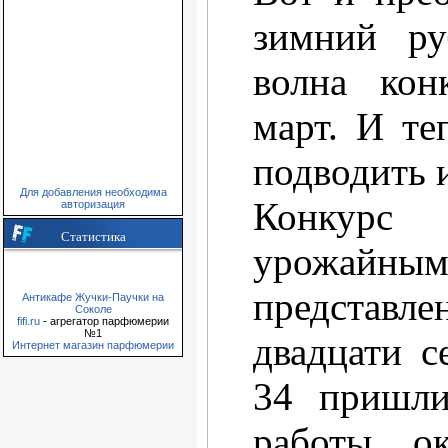
зимний ру
волна кон
март. И те
подводить 
Для добавления необходима
Конкурс
авторизация
Статистика
урожа
предста
Антикафе Жучки-Паучки на
Соколе
fifi.ru
- агрегатор парфюмерии
№1
двадцати с
Интернет магазин парфюмерии
34 пришли
работы ок