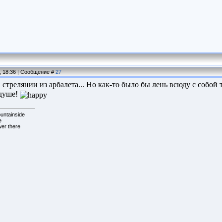
, 18:36 | Сообщение #
27
 стрелянии из арбалета... Но как-то было бы лень всюду с собой
 душе!
untainside
e
wer there