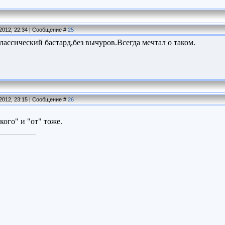
.2012, 22:34 | Сообщение #
25
ассический бастард,без вычуров.Всегда мечтал о таком.
.2012, 23:15 | Сообщение #
26
кого" и "от" тоже.