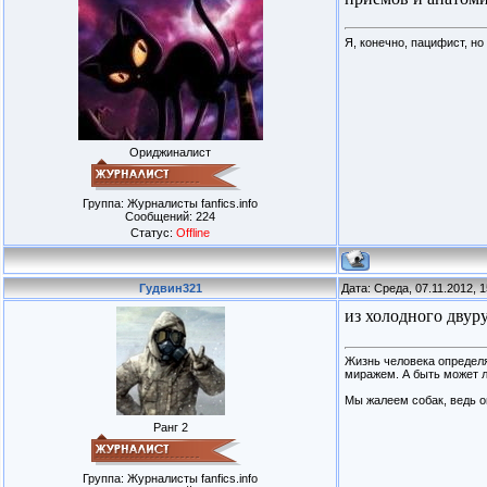
Я, конечно, пацифист, н
Ориджиналист
Группа: Журналисты fanfics.info
Сообщений:
224
Статус:
Offline
Гудвин321
Дата: Среда, 07.11.2012, 
из холодного двур
Жизнь человека определя
миражем. А быть может 
Мы жалеем собак, ведь о
Ранг 2
Группа: Журналисты fanfics.info