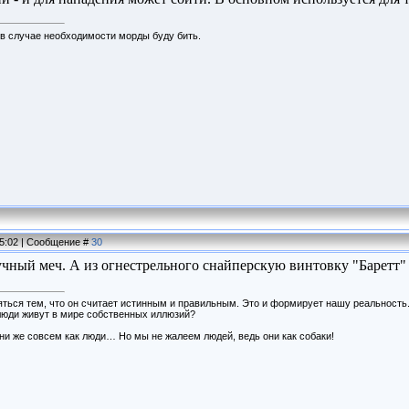
о в случае необходимости морды буду бить.
15:02 | Сообщение #
30
учный меч. А из огнестрельного снайперскую винтовку "Баретт
ться тем, что он считает истинным и правильным. Это и формирует нашу реальность. 
люди живут в мире собственных иллюзий?
ни же совсем как люди… Но мы не жалеем людей, ведь они как собаки!