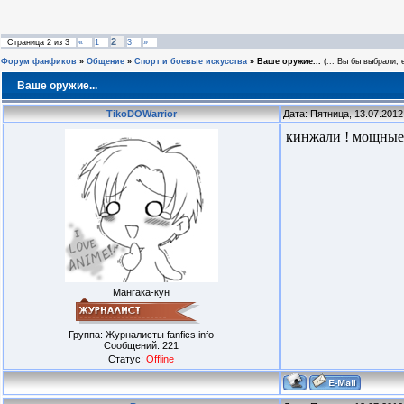
2
Страница
2
из
3
«
1
3
»
Форум фанфиков
»
Общение
»
Спорт и боевые искусства
»
Ваше оружие...
(... Вы бы выбрали,
Ваше оружие...
TikoDOWarrior
Дата: Пятница, 13.07.2012
кинжали ! мощные 
Мангака-кун
Группа: Журналисты fanfics.info
Сообщений:
221
Статус:
Offline