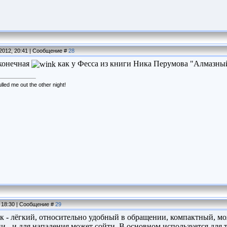
.2012, 20:41 | Сообщение #
28
конечная
как у Фесса из книги Ника Перумова "Алмазны
led me out the other night!
, 18:30 | Сообщение #
29
- лёгкий, относительно удобный в обращении, компактный, мо
и - и для нападения может сойти. В основном используется для 