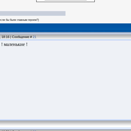
 если бы были главным героем?)
, 18:16 | Сообщение #
21
! маленькие !