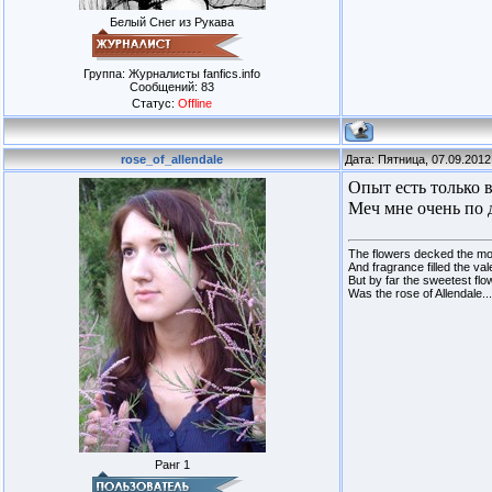
Белый Снег из Рукава
Группа: Журналисты fanfics.info
Сообщений:
83
Статус:
Offline
rose_of_allendale
Дата: Пятница, 07.09.2012
Опыт есть только в
Меч мне очень по
The flowers decked the mo
And fragrance filled the val
But by far the sweetest flo
Was the rose of Allendale...
Ранг 1