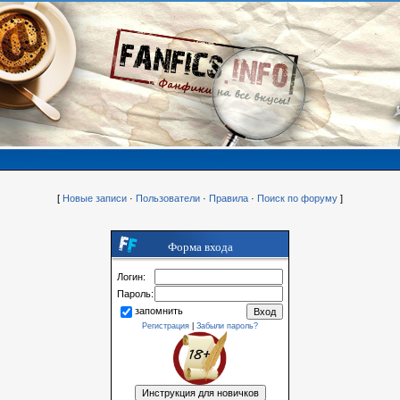
[
Новые записи
·
Пользователи
·
Правила
·
Поиск по форуму
]
Форма входа
Логин:
Пароль:
запомнить
Регистрация
|
Забыли пароль?