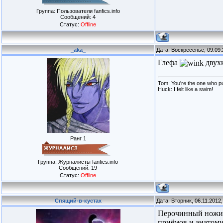
Группа: Пользователи fanfics.info
Сообщений:
4
Статус:
Offline
_aka_
Дата: Воскресенье, 09.09
Глефа
двух
Tom: You're the one who pul
Huck: I felt like a swim!
Ранг 1
Группа: Журналисты fanfics.info
Сообщений:
19
Статус:
Offline
Спящий-в-кустах
Дата: Вторник, 06.11.2012
Перочинный ножик 
приёмов и анатоми