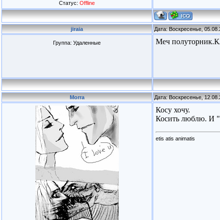
Статус:
Offline
jiraia
Дата: Воскресенье, 05.08
Меч полуторник.Кл
Группа: Удаленные
Morra
Дата: Воскресенье, 12.08
Косу хочу.
Косить люблю. И "
etis atis animatis