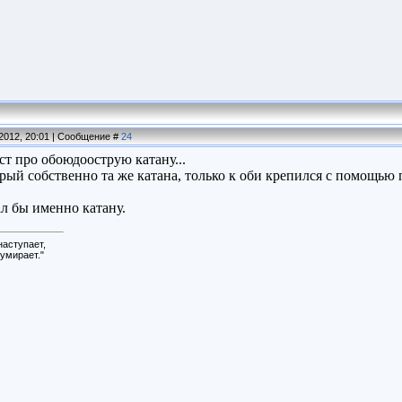
.2012, 20:01 | Сообщение #
24
ст про обоюдоострую катану...
рый собственно та же катана, только к оби крепился с помощью 
л бы именно катану.
наступает,
умирает."