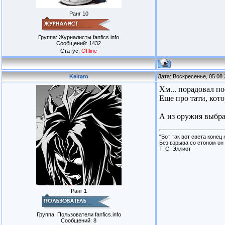
Ранг 10
Группа: Журналисты fanfics.info
Сообщений:
1432
Статус:
Offline
Keitaro
Дата: Воскресенье, 05.08
Хм... порадовал по
Еще про тати, кото
А из оружия выбра
"Вот так вот света конец 
Без взрыва со стоном он 
Т. С. Эллиот
Ранг 1
Группа: Пользователи fanfics.info
Сообщений:
8