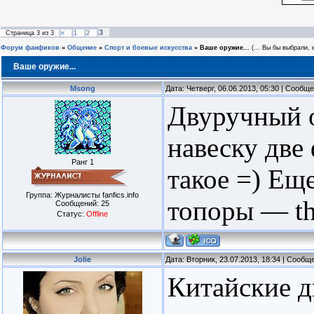
3
Страница
3
из
3
«
1
2
Форум фанфиков
»
Общение
»
Спорт и боевые искусства
»
Ваше оружие...
(... Вы бы выбрали,
Ваше оружие...
Msong
Дата: Четверг, 06.06.2013, 05:30 | Сообщ
Двуручный о
навеску две
Ранг 1
такое =) Ещ
Группа: Журналисты fanfics.info
топоры — the
Сообщений:
25
Статус:
Offline
Jolie
Дата: Вторник, 23.07.2013, 18:34 | Сооб
Китайские д