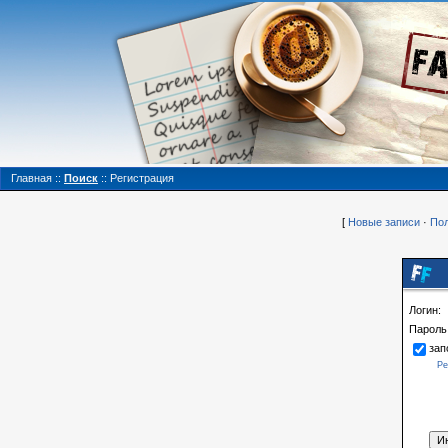
Главная
::
Поиск
::
Регистрация
[
Новые записи
·
Пол
Логин:
Пароль
зап
Ре