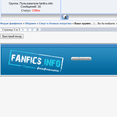
Группа: Пользователи fanfics.info
Сообщений:
16
Статус:
Offline
Форум фанфиков
»
Общение
»
Спорт и боевые искусства
»
Ваше оружие...
(... Вы бы выбрали,
3
Страница
3
из
3
«
1
2