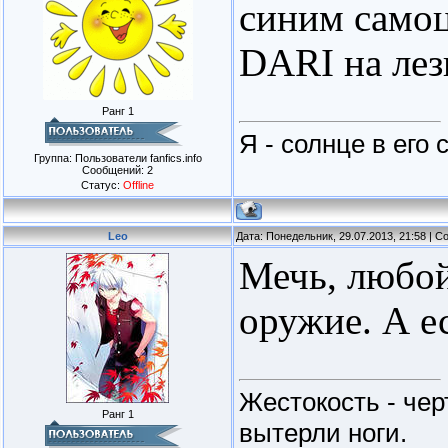
синим самоц
DARI на лез
Ранг 1
Я - солнце в его
Группа: Пользователи fanfics.info
Сообщений:
2
Статус:
Offline
Lеo
Дата: Понедельник, 29.07.2013, 21:58 | 
Мечь, любой
оружие. А е
Жестокость - че
Ранг 1
вытерли ноги.