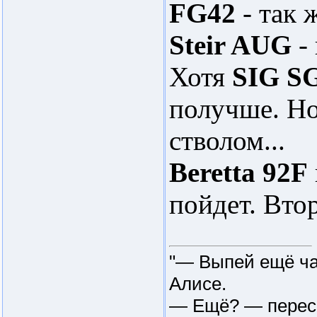
FG42
- так 
Steir AUG
- 
Хотя
SIG S
получше. Н
стволом...
Beretta 92F
пойдет. Вто
"— Выпей ещё ча
Алисе.
— Ещё? — пересп