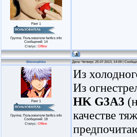
Ранг 1
Группа: Пользователи fanfics.info
Сообщений:
14
Статус:
Offline
Shironaihito
Дата: Четверг, 25.07.2013, 14:09 | Сообщ
Из холодног
Из огнестрел
HK G3A3
(
Ранг 1
качестве тя
Группа: Пользователи fanfics.info
Сообщений:
18
Статус:
Offline
предпочитаю