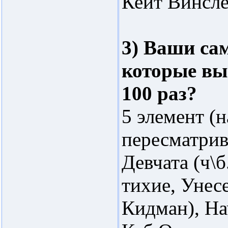
Кейт Винсле
3) Ваши с
которые вы
100 раз?
5 элемент (н
пересматрива
Девчата (ч\б
тихие, Унес
Кидман), На