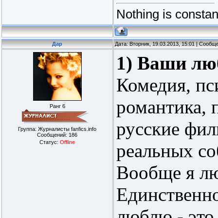
Nothing is consta
Дар
Дата: Вторник, 19.03.2013, 15:01 | Сооб
1) Ваши л
Комедия, пс
романтика, 
Ранг 6
русские фи
Группа: Журналисты fanfics.info
Сообщений:
186
Статус:
Offline
реальных со
Вообще я лю
Единственно
люблю - это