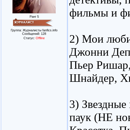
фильмы и ф
Ранг 5
Группа: Журналисты fanfics.info
Сообщений:
128
2) Мои люби
Статус:
Offline
Джонни Депп
Пьер Ришар,
Шнайдер, Х
3) Звездные
паук (НЕ но