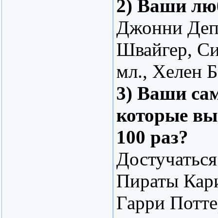
2) Ваши л
Джонни Деп
Швайгер, Си
мл., Хелен 
3) Ваши с
которые вы
100 раз?
Достучаться
Пираты Кари
Гарри Потте