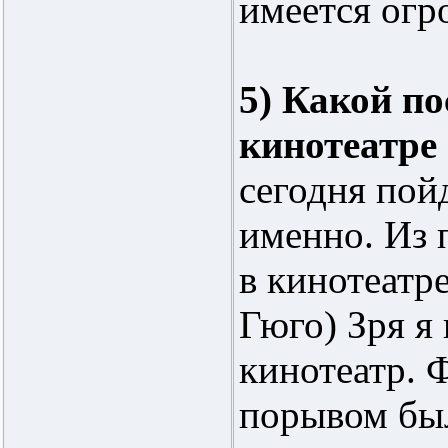
имеется огр
5) Какой п
кинотеатре
сегодня пойд
именно. Из
в кинотеат
Гюго) Зря я
кинотеатр.
порывом бы