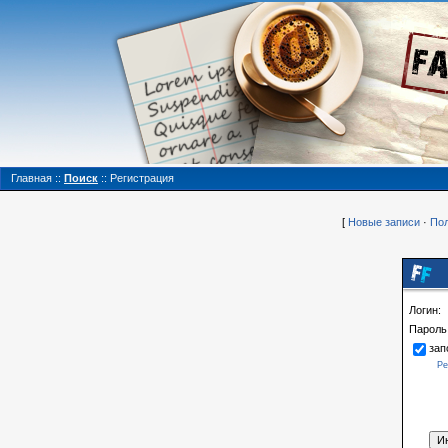
Главная
::
Поиск
::
Регистрация
[
Новые записи
·
Пол
Логин:
Пароль
зап
Ре