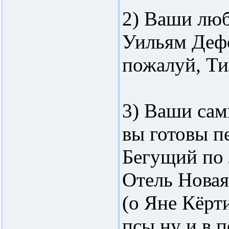
2) Ваши лю
Уильям Дефо
пожалуй, Ти
3) Ваши са
вы готовы п
Бегущий по 
Отель Новая
(о Яне Кёрт
псы ну и в 