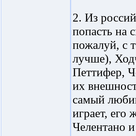
2. Из россий
попасть на с
пожалуй, с т
лучше), Ход
Петтифер, Ч
их внешност
самый любим
играет, его
Челентано и