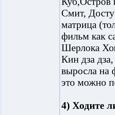
Куб,Остров 
Смит, Досту
матрица (тол
фильм как с
Шерлока Хом
Кин дза дза
выросла на
это можно п
4) Ходите 