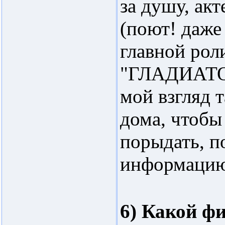
за душу, ак
(поют! даже
главной роли
"ГЛАДИАТОРЕ
мой взгляд 
дома, чтобы
порыдать, п
информаци
6) Какой ф