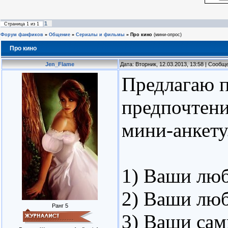
1
Страница
1
из
1
Форум фанфиков
»
Общение
»
Сериалы и фильмы
»
Про кино
(мини-опрос)
Про кино
Jen_Flame
Дата: Вторник, 12.03.2013, 13:58 | Сооб
Предлагаю п
предпочтени
мини-анкету.
1) Ваши лю
2) Ваши лю
Ранг 5
3) Ваши са