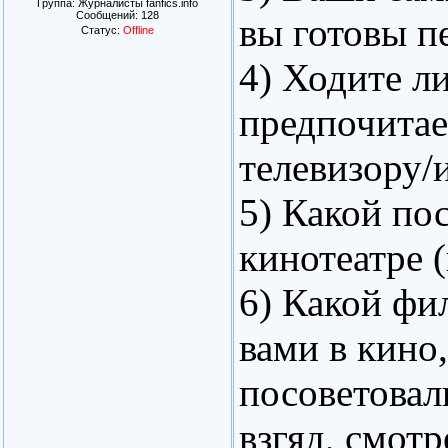
Группа: Журналисты fanfics.info
Сообщений:
128
вы готовы п
Статус:
Offline
4) Ходите л
предпочитае
телевизору/
5) Какой по
кинотеатре 
6) Какой фи
вами в кино
посоветовал
взгяд, смотр