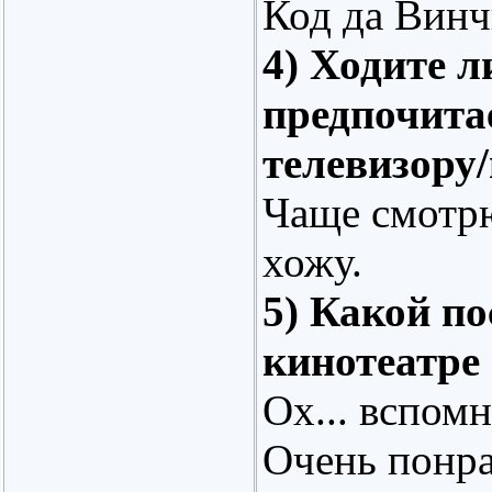
Код да Винч
4) Ходите 
предпочита
телевизору
Чаще смотрю
хожу.
5) Какой п
кинотеатре
Ох... вспом
Очень понр