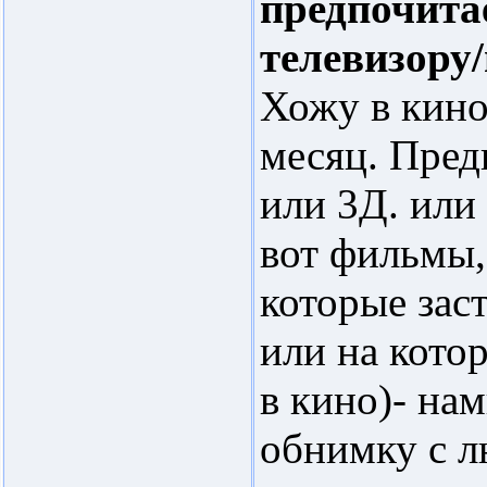
предпочита
телевизору
Хожу в кино
месяц. Пред
или 3Д. или
вот фильмы,
которые зас
или на кото
в кино)- на
обнимку с л