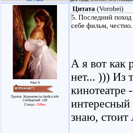
Jen_Flame
Дата: Среда, 13.03.2013, 14:33 | Сообще
Цитата
(
Vorobei
)
5. Последний поход
себе фильм, честно.
А я вот как 
нет... ))) Из
Ранг 5
кинотеатре -
Группа: Журналисты fanfics.info
интересный 
Сообщений:
128
Статус:
Offline
знаю, стоит л