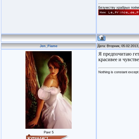
Безумству храбрых поём 
Jen_Flame
Дата: Вторник, 05.02.2013
Я предпочитаю гет
красивее и чувствен
Nothing is constant excep
Ранг 5