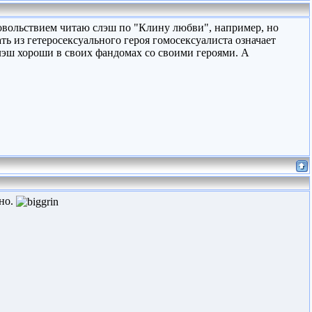
довольствием читаю слэш по "Клину любви", например, но
ть из гетеросексуального героя гомосексуалиста означает
слэш хороши в своих фандомах со своими героями. А
вно.