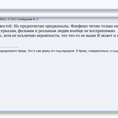
.2013, 17:24 | Сообщение #
22
 костей. Но предпочитаю ориджиналы. Фанфики читаю только нек
 сериалам, фильмам и реальным людям вообще не воспринимаю.
 хотя не исключаю вероятности, что что-то не выше R может и по
днадзорного бреда. Это я сам держу его под надзором. Я брежу, следовательно, я сущ