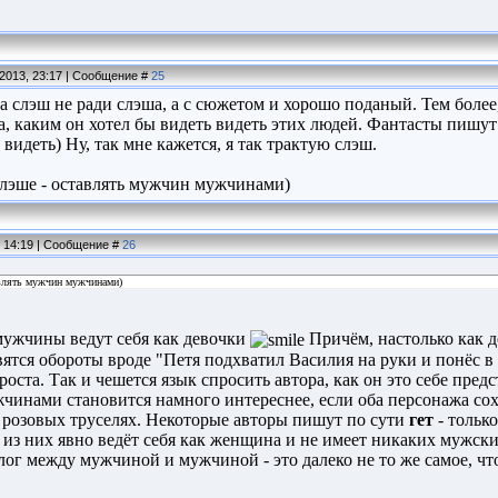
.2013, 23:17 | Сообщение #
25
 за слэш не ради слэша, а с сюжетом и хорошо поданый. Тем боле
, каким он хотел бы видеть видеть этих людей. Фантасты пишут 
видеть) Ну, так мне кажется, я так трактую слэш.
слэше - оставлять мужчин мужчинами)
, 14:19 | Сообщение #
26
авлять мужчин мужчинами)
мужчины ведут себя как девочки
Причём, настолько как д
ятся обороты вроде "Петя подхватил Василия на руки и понёс в 
оста. Так и чешется язык спросить автора, как он это себе предс
инами становится намного интереснее, если оба персонажа сохр
 розовых труселях. Некоторые авторы пишут по сути
гет
- тольк
 из них явно ведёт себя как женщина и не имеет никаких мужски
лог между мужчиной и мужчиной - это далеко не то же самое, ч