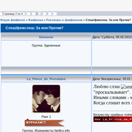
2
Страница
2
из
4
«
1
3
4
»
Форум фанфиков
»
Фанфикшн
»
Разговоры о фанфикшене
»
Слеш/фемслеш: За или Против?
Слеш/фемслеш: За или Против?
Demonio
Дата: Суббота, 05.05.2012
Группа: Удаленные
Le_Prince_de_Porcelaine
Дата: Воскресенье, 20.01
Люблю слэш
"проскальзывает".
Иными словами - 
Когда слэшат всех п
Безумству храбрых поём 
Ранг 1
Группа: Журналисты fanfics.info