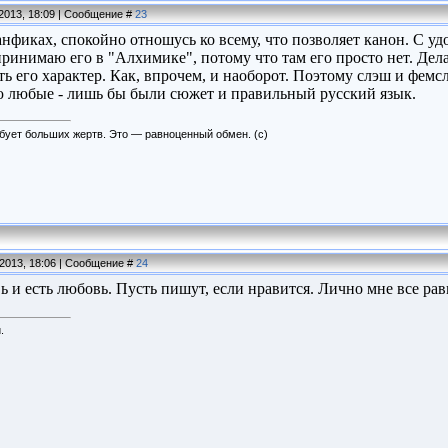
.2013, 18:09 | Сообщение #
23
анфиках, спокойно отношусь ко всему, что позволяет канон. С у
ринимаю его в "Алхимике", потому что там его просто нет. Дела
ь его характер. Как, впрочем, и наоборот. Поэтому слэш и фем
 любые - лишь бы были сюжет и правильный русский язык.
бует больших жертв. Это — равноценный обмен. (с)
.2013, 18:06 | Сообщение #
24
 и есть любовь. Пусть пишут, если нравится. Лично мне все ра
.