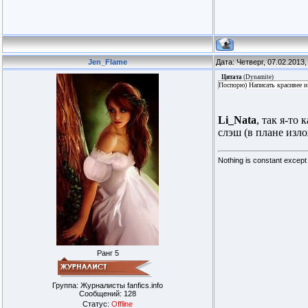
Jen_Flame
Дата: Четверг, 07.02.2013
Цитата
(
Dynamite
)
Поспорю) Написать красивее и
Li_Nata
, так я-то
слэш (в плане изло
Nothing is constant excep
Ранг 5
Группа: Журналисты fanfics.info
Сообщений:
128
Статус:
Offline