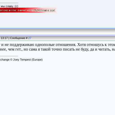
мы славу. (с)
, 13:17 | Сообщение #
27
 и не поддерживаю однополые отношения. Хотя отношусь к этом
ее, чем гет., но сама я такой точно писать не буду, да и читать, н
t change © Joey Tempest (Europe)