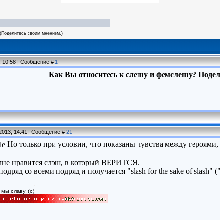
(Поделитесь своим мнением.)
, 10:58 | Сообщение #
1
Как Вы относитесь к слешу и фемслешу? Подел
.2013, 14:41 | Сообщение #
21
Но только при условии, что показаны чувства между героями, 
мне нравится слэш, в который ВЕРИТСЯ.
одряд со всеми подряд и получается "slash for the sake of slash" 
мы славу. (с)