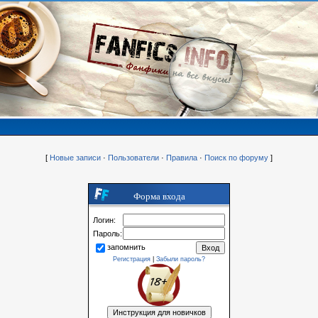
[
Новые записи
·
Пользователи
·
Правила
·
Поиск по форуму
]
Форма входа
Логин:
Пароль:
запомнить
Регистрация
|
Забыли пароль?