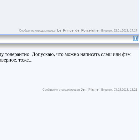
Le_Prince_de_Porcelaine
Сообщение отредактировал
-
Вторник, 22.01.2013, 17:17
у толерантно. Допускаю, что можно написать слэш или фэм
аверное, тоже...
Jen_Flame
Сообщение отредактировал
-
Вторник, 05.02.2013, 13:21