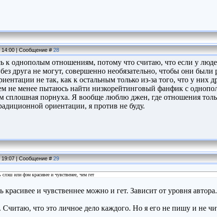
, 14:00 | Сообщение #
28
 к однополым отношениям, потому что считаю, что если у людей
 без друга не могут, совершенно необязательно, чтобы они были 
иентации не так, как к остальным только из-за того, что у них
ем не менее пытаюсь найти низкорейтинговый фанфик с однопо
 сплошная порнуха. Я вообще люблю джен, где отношения только д
традиционной ориентации, я против не буду.
, 19:07 | Сообщение #
29
 слэш или фэм красивее и чувственее, чем гет
 красивее и чувственнее можно и гет. Зависит от уровня автора.
. Считаю, что это личное дело каждого. Но я его не пишу и не ч