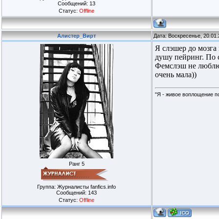
Сообщений:
13
Статус:
Offline
Алистер_Вирт
Дата: Воскресенье, 20.01
Я слэшер до мозга
душу пейринг. По
Фемслэш не люблю,
очень мала))
"Я - живое воплощение по
Ранг 5
Группа: Журналисты fanfics.info
Сообщений:
143
Статус:
Offline