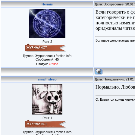
Hermis
Дата: Воскресенье, 20.01
Если говорить о ф
категорически не п
полностью изменит
ориджиналы читаю
Большое дело всегда тре
Ранг 2
Группа: Журналисты fanfics.info
Сообщений:
45
Статус:
Offline
small_sleep
Дата: Понедельник, 21.01
Нормально. Любовь
О. Близится конец книжки
Ранг 1
Группа: Журналисты fanfics.info