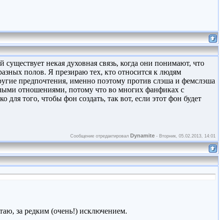
 существует некая духовная связь, когда они понимают, что
разных полов. Я презираю тех, кто относится к людям
 другие предпочтения, именно поэтому против слэша и фемслэша
лыми отношениями, потому что во многих фанфиках с
ля того, чтобы фон создать, так вот, если этот фон будет
Dynamite
Сообщение отредактировал
-
Вторник, 05.02.2013, 14:01
итаю, за редким (очень!) исключением.