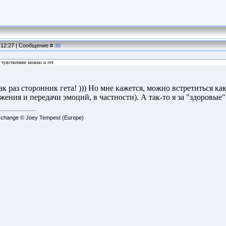
, 12:27 | Сообщение #
30
 чувственнее можно и гет.
 как раз сторонник гета! ))) Но мне кажется, можно встретиться 
жения и передачи эмоций, в частности). А так-то я за "здоровые" о
t change © Joey Tempest (Europe)