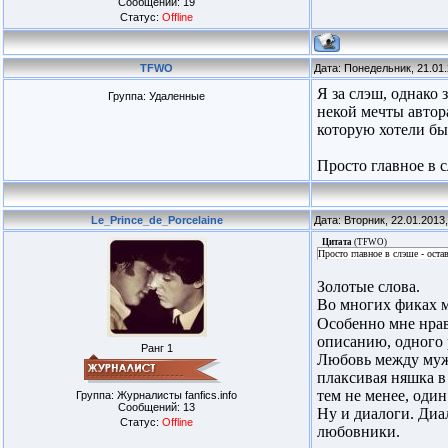
Сообщений:
19
Статус:
Offline
TFWO
Дата: Понедельник, 21.01
Я за слэш, однако
Группа: Удаленные
некой мечты автора
которую хотели бы 
Просто главное в 
Le_Prince_de_Porcelaine
Дата: Вторник, 22.01.2013
Цитата
(
TFWO
)
Просто главное в слэше - ост
Золотые слова.
Во многих фиках 
Особенно мне нрав
описанию, одного р
Ранг 1
Любовь между мужч
плаксивая няшка в
тем не менее, один
Группа: Журналисты fanfics.info
Сообщений:
13
Ну и диалоги. Диа
Статус:
Offline
любовники.