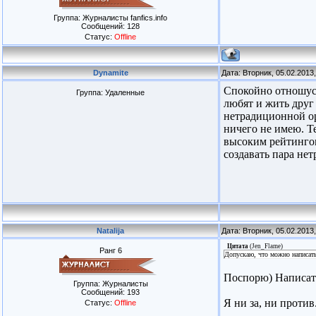
Группа: Журналисты fanfics.info
Сообщений:
128
Статус:
Offline
Dynamite
Дата: Вторник, 05.02.2013
Спокойно отношусь
Группа: Удаленные
любят и жить друг
нетрадиционной ор
ничего не имею. Т
высоким рейтингом
создавать пара не
Natalija
Дата: Вторник, 05.02.2013
Цитата
(
Jen_Flame
)
Ранг 6
Допускаю, что можно написать
Поспорю) Написать
Группа: Журналисты
Сообщений:
193
Я ни за, ни против
Статус:
Offline