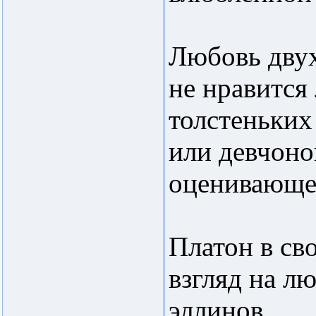
Любовь двух
не нравится
толстеньких
или девчоно
оценивающе
Платон в св
взгляд на л
эллинов.