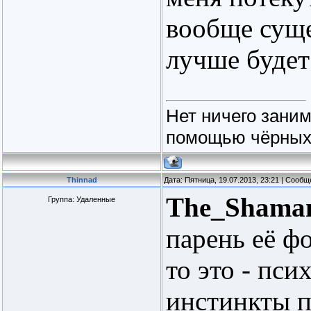
вообще суще
лучше будет
Нет ничего зани
помощью чёрных 
Thinnad
Дата: Пятница, 19.07.2013, 23:21 | Сооб
The_Shama
Группа: Удаленные
парень её ф
то это - пси
инстинкты п