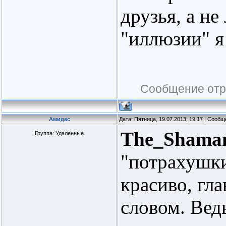
друзья, а н
"иллюзии" я 
Сообщение отр
Амидас
Дата: Пятница, 19.07.2013, 19:17 | Сооб
The_Shama
Группа: Удаленные
"потрахушки
красиво, гла
словом. Вед