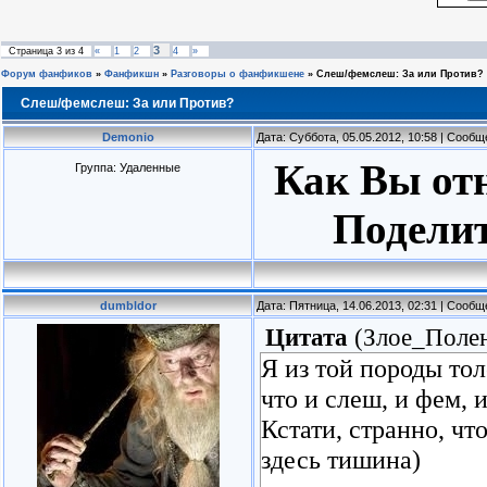
3
Страница
3
из
4
«
1
2
4
»
Форум фанфиков
»
Фанфикшн
»
Разговоры о фанфикшене
»
Слеш/фемслеш: За или Против?
Слеш/фемслеш: За или Против?
Demonio
Дата: Суббота, 05.05.2012, 10:58 | Сооб
Как Вы от
Группа: Удаленные
Поделит
dumbldor
Дата: Пятница, 14.06.2013, 02:31 | Сооб
Цитата
(
Злое_Поле
Я из той породы тол
что и слеш, и фем, и
Кстати, странно, чт
здесь тишина)