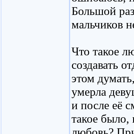
Большой ра
мальчиков н
Что такое л
создавать о
этом думать,
умерла деву
и после её 
такое было, 
любовь? При