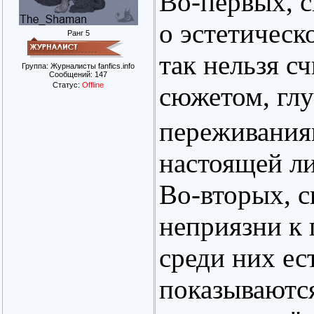
Во-первых, с
о эстетическ
Ранг 5
так нельзя с
Группа: Журналисты fanfics.info
Сообщений:
147
Статус:
Offline
сюжетом, гл
переживания
настоящей ли
Во-вторых, с
неприязни к 
среди них ес
показываютс