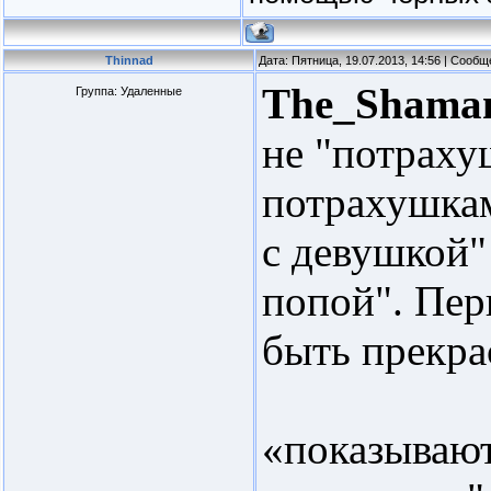
Thinnad
Дата: Пятница, 19.07.2013, 14:56 | Сооб
The_Shama
Группа: Удаленные
не "потраху
потрахушкам
с девушкой" 
попой". Перв
быть прекра
«показывают