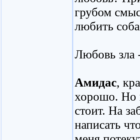
грубом смыс
любить соба
Любовь зла 
Амидас
, кр
хорошо. Но 
стоит. На з
написать чт
меня потеку