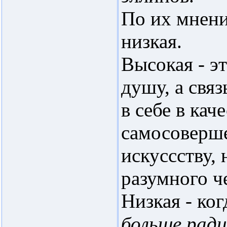
По их мнени
низкая.
Высокая - эт
душу, а свя
в себе в кач
самосоверше
искуссству,
разумного ч
Низкая - ко
больше ради