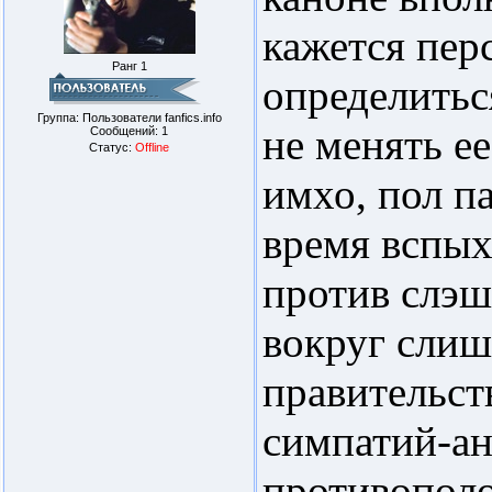
кажется пер
Ранг 1
определитьс
Группа: Пользователи fanfics.info
не менять е
Сообщений:
1
Статус:
Offline
имхо, пол п
время вспых
против слэша
вокруг слиш
правительст
симпатий-ан
противополо