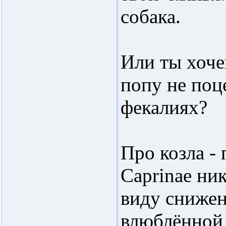
собака.
Или ты хоче
попу не поц
фекалиях?
Про козла -
Caprinae ни
виду снижен
влюблённой