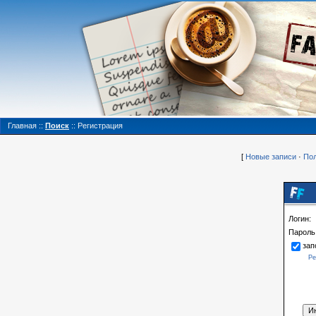
Главная
::
Поиск
::
Регистрация
[
Новые записи
·
Пол
Логин:
Пароль
зап
Ре