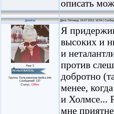
описать мож
Джейза
Дата: Пятница, 19.07.2013, 16:54 | Сооб
Я придержив
высоких и н
и неталантл
против слеша
Ранг 5
добротно (т
Группа: Пользователи fanfics.info
Сообщений:
137
менее, когда
Статус:
Offline
и Холмсе...
мне приятнее