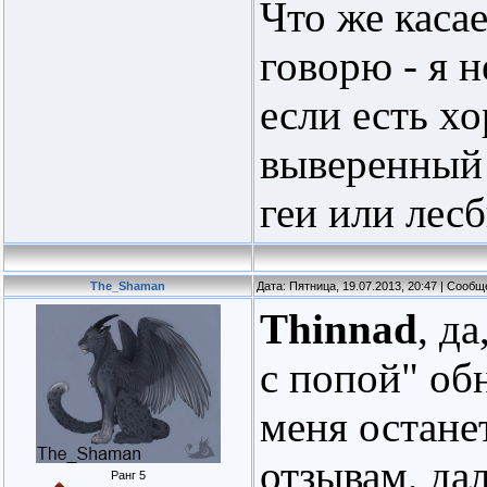
Что же касае
говорю - я н
если есть х
выверенный 
геи или лес
The_Shaman
Дата: Пятница, 19.07.2013, 20:47 | Сооб
Thinnad
, д
с попой" об
меня останет
отзывам, дал
Ранг 5