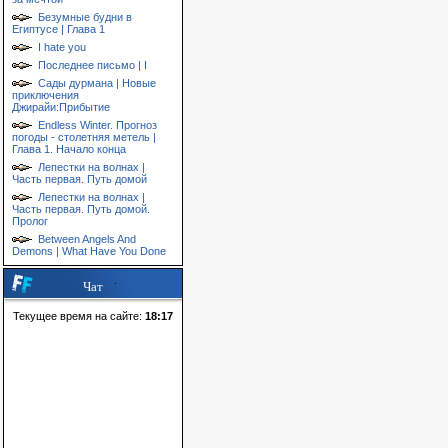
Безумные будни в
Египтусе | Глава 1
I hate you
Последнее письмо | I
Сады дурмана | Новые
приключения
Джирайи:Прибытие
Endless Winter. Прогноз
погоды - столетняя метель |
Глава 1. Начало конца
Лепестки на волнах |
Часть первая. Путь домой
Лепестки на волнах |
Часть первая. Путь домой.
Пролог
Between Angels And
Demons | What Have You Done
Чат
Текущее время на сайте:
18:17