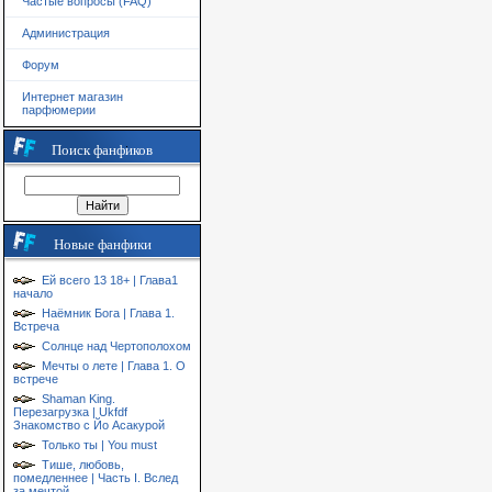
Частые вопросы (FAQ)
Администрация
Форум
Интернет магазин
парфюмерии
Поиск фанфиков
Новые фанфики
Ей всего 13 18+ | Глава1
начало
Наёмник Бога | Глава 1.
Встреча
Солнце над Чертополохом
Мечты о лете | Глава 1. О
встрече
Shaman King.
Перезагрузка | Ukfdf
Знакомство с Йо Асакурой
Только ты | You must
Тише, любовь,
помедленнее | Часть I. Вслед
за мечтой