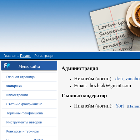
Главная
::
Поиск
::
Регистрация
Меню сайта
Администрация
Никнейм (логин):
don_vancho
Главная страница
Email:
hozblok@gmail.com
Фанфики
Главный модератор
Иллюстрации
Никнейм (логин):
Yori
Статьи о фанфикшене
Напис
(
Термины фанфикшена
Инструменты авторов
Конкурсы и турниры