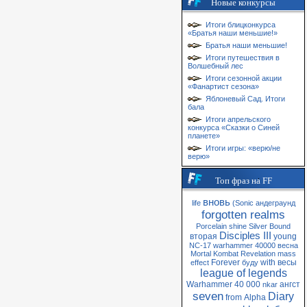
Новые конкурсы
Итоги блицконкурса
«Братья наши меньшие!»
Братья наши меньшие!
Итоги путешествия в
Волшебный лес
Итоги сезонной акции
«Фанартист сезона»
Яблоневый Сад. Итоги
бала
Итоги апрельского
конкурса «Сказки о Синей
планете»
Итоги игры: «верю/не
верю»
Топ фраз на FF
вновь
life
(Sonic
андеграунд
forgotten realms
Porcelain
shine
Silver
Bound
Disciples III
вторая
young
NC-17
warhammer 40000
весна
Mortal Kombat
Revelation
mass
Forever
with
весы
effect
буду
league of legends
Warhammer 40 000
ангст
nkar
seven
Diary
from
Alpha