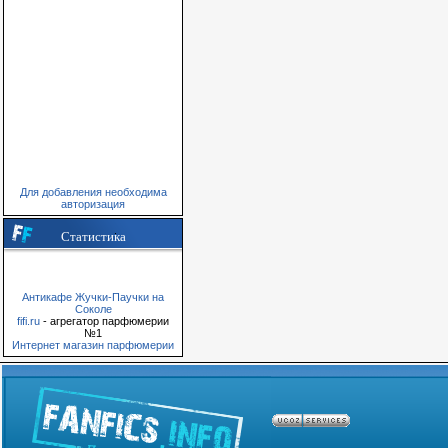
Для добавления необходима
авторизация
Статистика
Антикафе Жучки-Паучки на
Соколе
fifi.ru
- агрегатор парфюмерии
№1
Интернет магазин парфюмерии