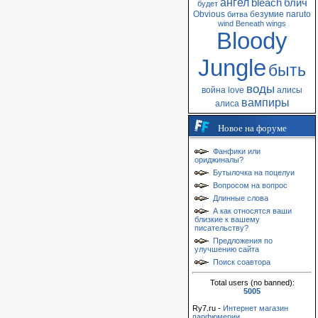
ангел
bleach
блич
будет
Obvious
безумие
naruto
битва
wind
Beneath
wings
Bloody
Jungle
быть
воды
война
love
алисы
вампиры
алиса
Новое на форуме
Фанфики или
ориджиналы?
Бутылочка на поцелуи
Вопросом на вопрос
Длинные слова
А как относятся ваши
близкие к вашему
писательству?
Предложения по
улучшению сайта
Поиск соавтора
Total users (no banned):
5005
Ry7.ru -
Интернет магазин
парфюмерии