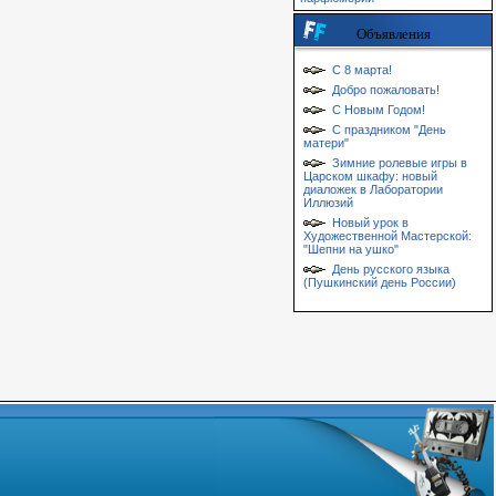
Объявления
С 8 марта!
Добро пожаловать!
С Новым Годом!
С праздником "День
матери"
Зимние ролевые игры в
Царском шкафу: новый
диаложек в Лаборатории
Иллюзий
Новый урок в
Художественной Мастерской:
"Шепни на ушко"
День русского языка
(Пушкинский день России)