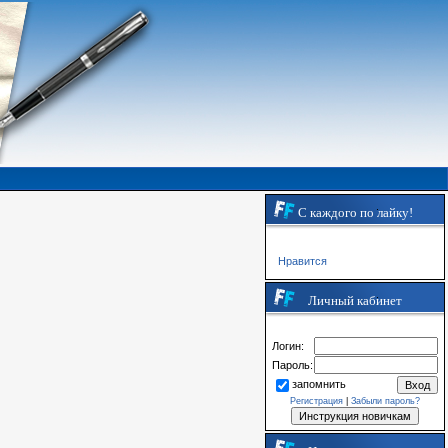
С каждого по лайку!
Нравится
Личный кабинет
Логин:
Пароль:
запомнить
Регистрация
|
Забыли пароль?