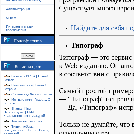
Частые вопросы (FAQ)
Существует много верси
Администрация
Форум
Найдите для себя п
Интернет магазин
парфюмерии
Поиск фанфиков
Типограф
Типограф — это сервис 
к
Web-изданию
. Он авт
Новые фанфики
в соответствии с прави
Ей всего 13 18+ | Глава1
начало
Наёмник Бога | Глава 1.
Самый простой пример:
Встреча
Солнце над Чертополохом
— "Типограф" исправля
Мечты о лете | Глава 1. О
встрече
— Да, «Типограф» испра
Shaman King.
Перезагрузка | Ukfdf
Знакомство с Йо Асакурой
Только ты | You must
Только не думайте, что
Тише, любовь,
помедленнее | Часть I. Вслед
ограничиваются.
за мечтой