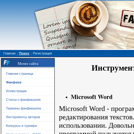
Главная
::
Поиск
::
Регистрация
Меню сайта
Инструмен
Главная страница
Фанфики
Иллюстрации
Microsoft Word
Статьи о фанфикшене
Microsoft Word - програ
Термины фанфикшена
редактирования текстов.
Инструменты авторов
использовании. Доволь
Конкурсы и турниры
программой пользуется