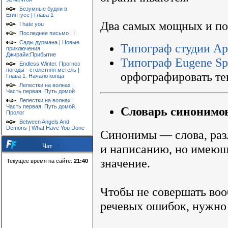
Безумные будни в
Египтусе | Глава 1
Два самых мощных и по
I hate you
Последнее письмо | I
Сады дурмана | Новые
Типограф студии Ар
приключения
Джирайи:Прибытие
Типограф Eugene Sp
Endless Winter. Прогноз
погоды - столетняя метель |
орфографировать те
Глава 1. Начало конца
Лепестки на волнах |
Часть первая. Путь домой
Лепестки на волнах |
Словарь синонимов
Часть первая. Путь домой.
Пролог
Between Angels And
Demons | What Have You Done
Синонимы — слова, ра
Чат
и написанию, но имеющ
значение.
Текущее время на сайте:
21:40
Чтобы не совершать во
речевых ошибок, нужно