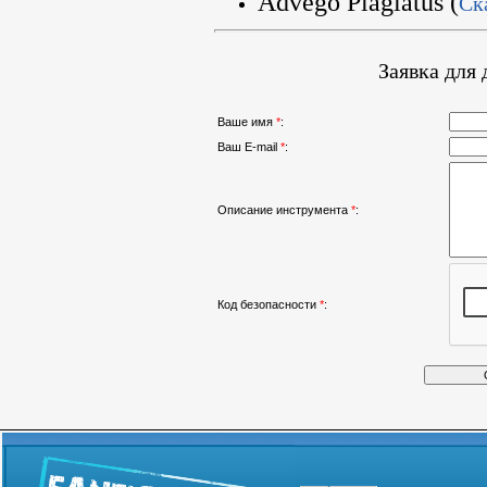
Advego Plagiatus (
Ск
Заявка для
Ваше имя
*
:
Ваш E-mail
*
:
Описание инструмента
*
:
Код безопасности
*
: