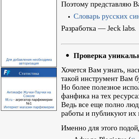
Поэтому представляю В
Словарь русских си
Разработка — Jeck labs
.
Проверка уникальн
Для добавления необходима
авторизация
Хочется Вам узнать, нас
Статистика
такой инструмент Вам бу
Но более полезное исп
Антикафе Жучки-Паучки на
фанфика на тех ресурсах
Соколе
fifi.ru
- агрегатор парфюмерии
Ведь все еще полно лю
№1
Интернет магазин парфюмерии
работы и публикуют их
Именно для этого подой