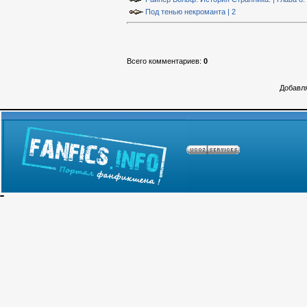
Под тенью некроманта | 2
Всего комментариев
:
0
Добавля