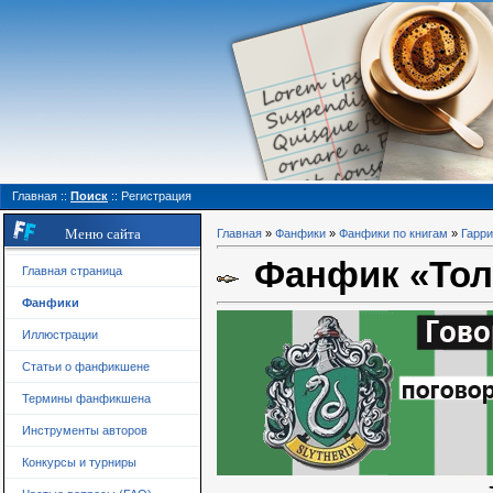
Главная
::
Поиск
::
Регистрация
Меню сайта
Главная
»
Фанфики
»
Фанфики по книгам
»
Гарри
Фанфик «Толь
Главная страница
Фанфики
Иллюстрации
Статьи о фанфикшене
Термины фанфикшена
Инструменты авторов
Конкурсы и турниры