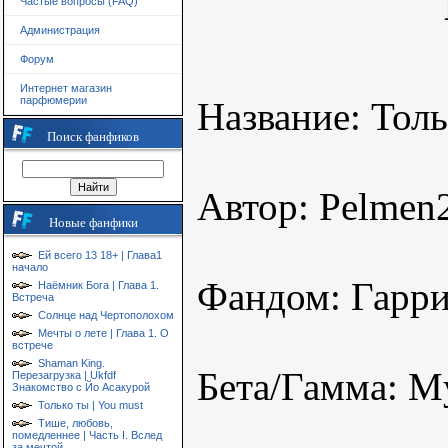
Частые вопросы (FAQ)
Администрация
Форум
Интернет магазин
парфюмерии
Название: Тол
Поиск фанфиков
Автор: Pelmen
Новые фанфики
Ей всего 13 18+ | Глава1
начало
Фандом: Гарри
Наёмник Бога | Глава 1.
Встреча
Солнце над Чертополохом
Мечты о лете | Глава 1. О
встрече
Shaman King.
Бета/Гамма: 
Перезагрузка | Ukfdf
Знакомство с Йо Асакурой
Только ты | You must
Тише, любовь,
помедленнее | Часть I. Вслед
за мечтой