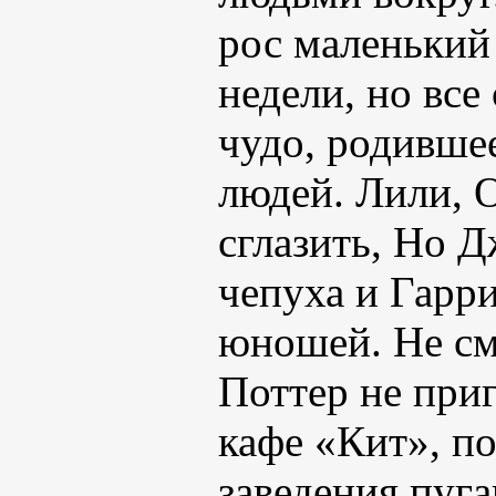
рос маленький
недели, но все
чудо, родивше
людей. Лили, О
сглазить, Но Д
чепуха и Гарр
юношей. Не см
Поттер не при
кафе «Кит», п
заведения пуг