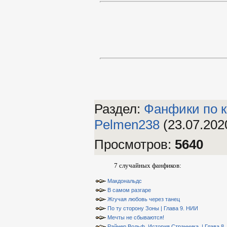
Раздел:
Фанфики по к
Pelmen238
(23.07.202
Просмотров
:
5640
7 случайных фанфиков:
Макдональдс
В самом разгаре
Жгучая любовь через танец
По ту сторону Зоны | Глава 9. НИИ
Мечты не сбываются!
Райнер Вольф. История Странника. | Глава 8