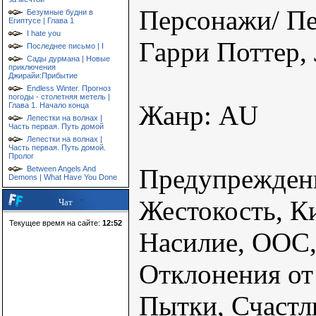
Персонажи/ Пе
Безумные будни в
Египтусе | Глава 1
I hate you
Гарри Поттер,
Последнее письмо | I
Сады дурмана | Новые
приключения
Джирайи:Прибытие
Endless Winter. Прогноз
погоды - столетняя метель |
Жанр: AU
Глава 1. Начало конца
Лепестки на волнах |
Часть первая. Путь домой
Лепестки на волнах |
Часть первая. Путь домой.
Пролог
Предупреждени
Between Angels And
Demons | What Have You Done
Жестокость, К
Чат
Текущее время на сайте:
12:52
Насилие, ООС,
Отклонения от
Пытки, Счастл