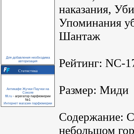
наказания, Уб
Упоминания уб
Шантаж
Для добавления необходима
Рейтинг: NC-1
авторизация
Статистика
Размер: Миди
Антикафе Жучки-Паучки на
Соколе
fifi.ru
- агрегатор парфюмерии
№1
Интернет магазин парфюмерии
Содержание: С
небольшом гор