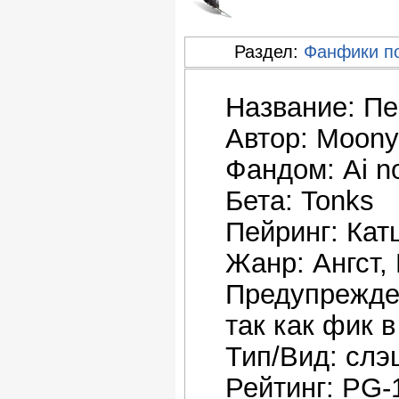
Раздел:
Фанфики по
Название: Пе
Автор: Moony
Фандом: Ai n
Бета: Tonks
Пейринг: Кат
Жанр: Ангст,
Предупрежде
так как фик 
Тип/Вид: слэ
Рейтинг: PG-