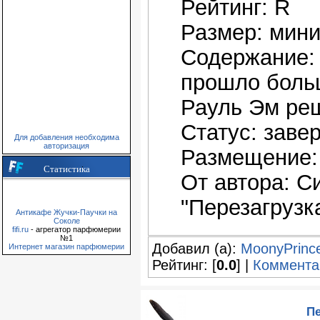
Рейтинг: R
Размер: мин
Содержание: 
прошло боль
Рауль Эм реш
Статус: заве
Для добавления необходима
авторизация
Размещение: 
Статистика
От автора: С
"Перезагрузка
Антикафе Жучки-Паучки на
Соколе
fifi.ru
- агрегатор парфюмерии
№1
Добавил (а):
MoonyPrinc
Интернет магазин парфюмерии
Рейтинг: [
0.0
] |
Коммента
Пе