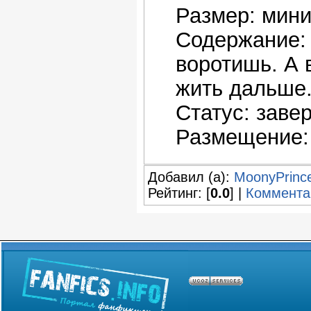
Размер: мин
Содержание: 
воротишь. А 
жить дальше
Статус: заве
Размещение: 
Добавил (а):
MoonyPrinc
Рейтинг: [
0.0
] |
Коммента