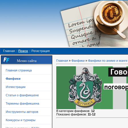
Главная
::
Поиск
::
Регистрация
Меню сайта
Главная
»
Фанфики
»
Фанфики по аниме и манге
Главная страница
Фанфики
Иллюстрации
Статьи о фанфикшене
Термины фанфикшена
В категории фанфиков
:
12
Инструменты авторов
Показано фанфиков
:
11-12
Конкурсы и турниры