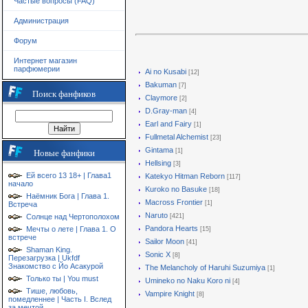
Частые вопросы (FAQ)
Администрация
Форум
Интернет магазин
парфюмерии
Ai no Kusabi
[12]
Bakuman
[7]
Поиск фанфиков
Claymore
[2]
D.Gray-man
[4]
Earl and Fairy
[1]
Fullmetal Alchemist
[23]
Gintama
[1]
Новые фанфики
Hellsing
[3]
Ей всего 13 18+ | Глава1
Katekyo Hitman Reborn
[117]
начало
Kuroko no Basuke
[18]
Наёмник Бога | Глава 1.
Macross Frontier
[1]
Встреча
Naruto
[421]
Солнце над Чертополохом
Pandora Hearts
Мечты о лете | Глава 1. О
[15]
встрече
Sailor Moon
[41]
Shaman King.
Sonic X
[8]
Перезагрузка | Ukfdf
Знакомство с Йо Асакурой
The Melancholy of Haruhi Suzumiya
[1]
Только ты | You must
Umineko no Naku Koro ni
[4]
Тише, любовь,
Vampire Knight
[8]
помедленнее | Часть I. Вслед
за мечтой