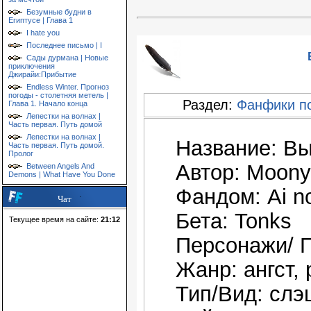
Безумные будни в
Египтусе | Глава 1
I hate you
Последнее письмо | I
Сады дурмана | Новые
приключения
Джирайи:Прибытие
Endless Winter. Прогноз
погоды - столетняя метель |
Раздел:
Фанфики по
Глава 1. Начало конца
Лепестки на волнах |
Часть первая. Путь домой
Лепестки на волнах |
Название: В
Часть первая. Путь домой.
Пролог
Автор: Moony
Between Angels And
Demons | What Have You Done
Фандом: Ai n
Чат
Бета: Tonks
Текущее время на сайте:
21:12
Персонажи/ П
Жанр: ангст,
Тип/Вид: слэ