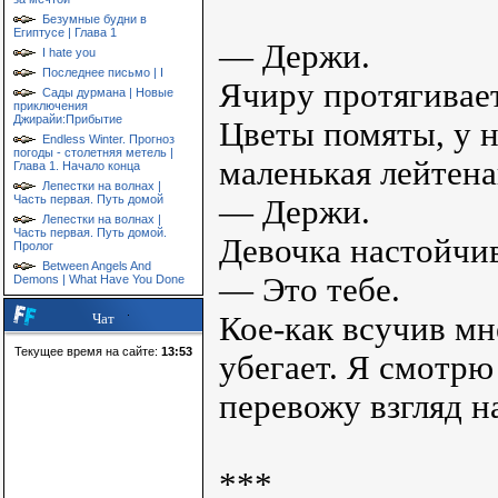
Безумные будни в
Египтусе | Глава 1
— Держи.
I hate you
Последнее письмо | I
Ячиру протягивает
Сады дурмана | Новые
приключения
Джирайи:Прибытие
Цветы помяты, у н
Endless Winter. Прогноз
погоды - столетняя метель |
маленькая лейтена
Глава 1. Начало конца
Лепестки на волнах |
Часть первая. Путь домой
— Держи.
Лепестки на волнах |
Часть первая. Путь домой.
Девочка настойчив
Пролог
Between Angels And
— Это тебе.
Demons | What Have You Done
Кое-как всучив мн
Чат
Текущее время на сайте:
13:53
убегает. Я смотрю
перевожу взгляд 
***