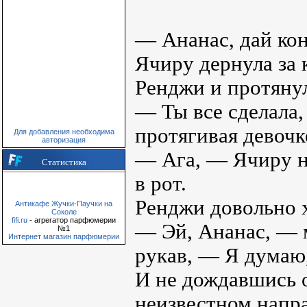
— Ананас, дай кон
Ячиру дернула за 
Ренджи и протяну
— Ты все сделала,
протягивая девочк
Для добавления необходима
авторизация
— Ага, — Ячиру не
Статистика
в рот.
Ренджи довольно 
Антикафе Жучки-Паучки на
Соколе
fifi.ru
- агрегатор парфюмерии
— Эй, Ананас, — м
№1
Интернет магазин парфюмерии
рукав, — Я думаю,
И не дождавшись о
неизвестном нап