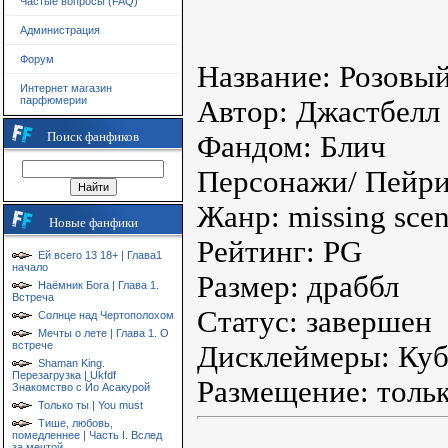
Частые вопросы (FAQ)
Администрация
Форум
Название: Розовы
Интернет магазин
парфюмерии
Автор: Джастбелл
Поиск фанфиков
Фандом: Блич
Персонажи/ Пейри
Жанр: missing scen
Новые фанфики
Рейтинг: PG
Ей всего 13 18+ | Глава1
начало
Размер: драббл
Наёмник Бога | Глава 1.
Встреча
Статус: завершен
Солнце над Чертополохом
Мечты о лете | Глава 1. О
встрече
Дисклеймеры: Куб
Shaman King.
Перезагрузка | Ukfdf
Размещение: тольк
Знакомство с Йо Асакурой
Только ты | You must
Тише, любовь,
помедленнее | Часть I. Вслед
за мечтой