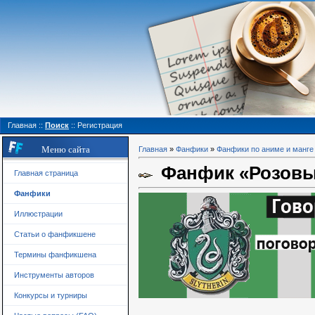
Главная
::
Поиск
::
Регистрация
Меню сайта
Главная
»
Фанфики
»
Фанфики по аниме и манге
Фанфик «Розовы
Главная страница
Фанфики
Иллюстрации
Статьи о фанфикшене
Термины фанфикшена
Инструменты авторов
Конкурсы и турниры