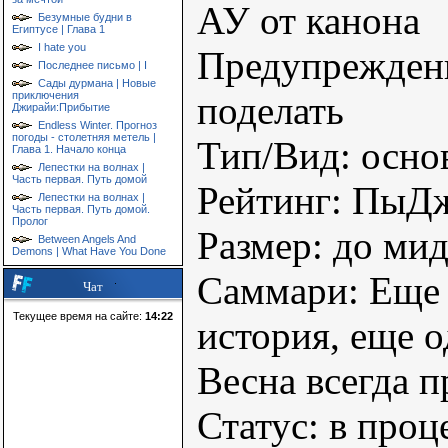
АУ от канона
Безумные будни в
Египтусе | Глава 1
I hate you
Предупреждени
Последнее письмо | I
Сады дурмана | Новые
приключения
поделать
Джирайи:Прибытие
Endless Winter. Прогноз
погоды - столетняя метель |
Тип/Вид: основ
Глава 1. Начало конца
Лепестки на волнах |
Часть первая. Путь домой
Рейтинг: ПыД
Лепестки на волнах |
Часть первая. Путь домой.
Пролог
Размер: до ми
Between Angels And
Demons | What Have You Done
Саммари: Еще 
Чат
Текущее время на сайте:
14:22
история, еще о
Весна всегда п
Статус: в проц