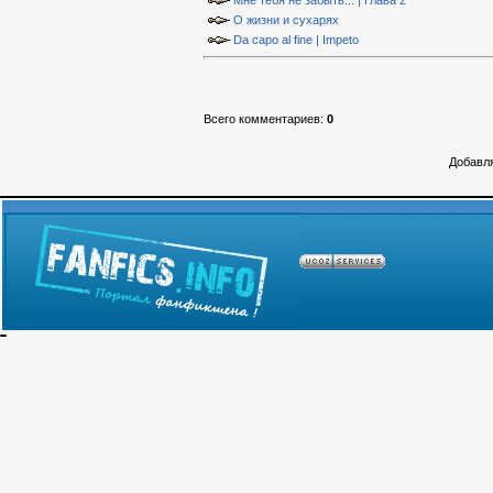
Мне тебя не забыть... | Глава 2
О жизни и сухарях
Da capo al fine | Impeto
Всего комментариев
:
0
Добавля