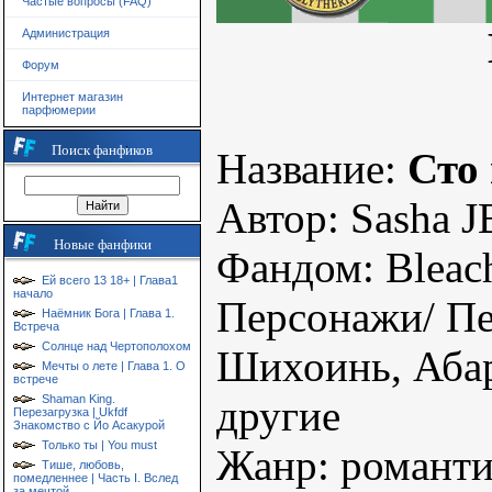
Частые вопросы (FAQ)
Администрация
Форум
Интернет магазин
парфюмерии
Поиск фанфиков
Название:
Сто
Автор: Sasha J
Новые фанфики
Фандом: Bleac
Ей всего 13 18+ | Глава1
начало
Персонажи/ Пе
Наёмник Бога | Глава 1.
Встреча
Солнце над Чертополохом
Шихоинь, Абар
Мечты о лете | Глава 1. О
встрече
Shaman King.
другие
Перезагрузка | Ukfdf
Знакомство с Йо Асакурой
Только ты | You must
Жанр: романтик
Тише, любовь,
помедленнее | Часть I. Вслед
за мечтой