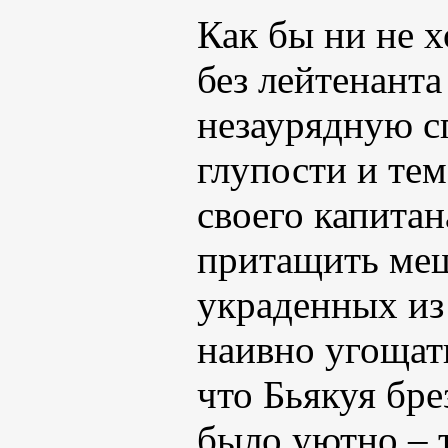
Как бы ни не х
без лейтенант
незаурядную с
глупости и те
своего капитан
притащить меш
украденных из 
наивно угощать
что Бьякуя бр
было уютно – 