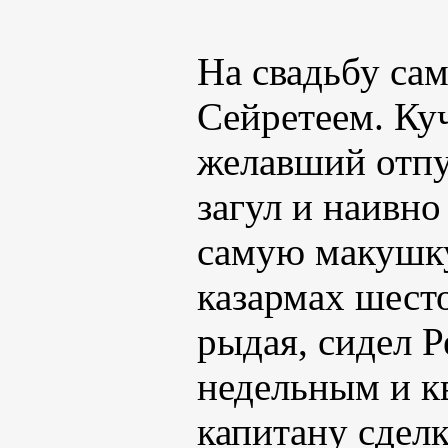
На свадьбу са
Сейретеем. Ку
желавший отпу
загул и наивн
самую макушку
казармах шесто
рыдая, сидел 
недельным и к
капитану сделк