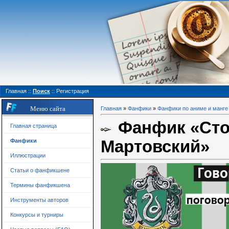
Главная
::
Поиск
::
Регистрация
Меню сайта
Главная
»
Фанфики
»
Фанфики по аниме и манге
Фанфик «Сто 
Главная страница
Мартовский»
Фанфики
Иллюстрации
Статьи о фанфикшене
Термины фанфикшена
Инструменты авторов
Конкурсы и турниры