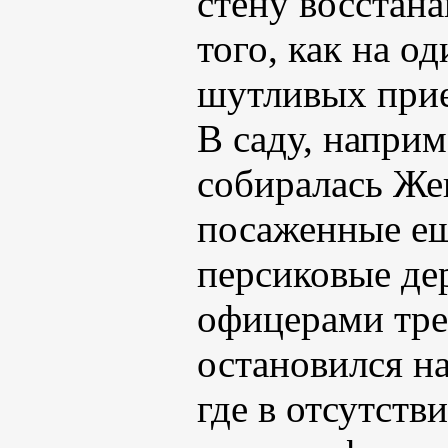
стену восстана
того, как на о
шутливых прие
В саду, наприм
собиралась Же
посаженные ещ
персиковые дер
офицерами тре
остановился н
где в отсутст