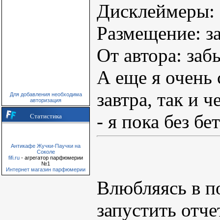
Дисклеймеры: 
Размещение: з
От автора: заб
А еще я очень 
завтра, так и 
Для добавления необходима
авторизация
- я пока без бе
Статистика
Антикафе Жучки-Паучки на
Соколе
fifi.ru
- агрегатор парфюмерии
№1
Интернет магазин парфюмерии
Влюбляясь в п
запустить отч