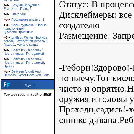
Статус: В процесс
Безумные будни в
Египтусе | Глава 1
Дисклеймеры: все
I hate you
Последнее письмо | I
создателю
Сады дурмана | Новые
приключения
Джирайи:Прибытие
Размещение: Запр
Endless Winter. Прогноз
погоды - столетняя метель |
Глава 1. Начало конца
Лепестки на волнах |
Часть первая. Путь домой
Лепестки на волнах |
Часть первая. Путь домой.
-Реборн!Здорово!
Пролог
Between Angels And
по плечу.Тот кисл
Demons | What Have You Done
чисто и опрятно.Н
Чат
Текущее время на сайте:
15:25
оружия и головы у
Проходи,садись!-
спинке дивана.Реб