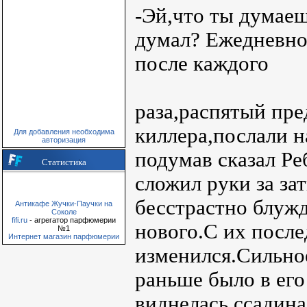
-Эй,что ты думаеш
думал? Ежедневно
после каждого
раза,распятый пре
киллера,послали н
Для добавления необходима
авторизация
подумав сказал Ре
Статистика
сложил руки за за
бесстрастно блужд
Антикафе Жучки-Паучки на
Соколе
fifi.ru
- агрегатор парфюмерии
нового.С их после
№1
Интернет магазин парфюмерии
изменился.Сильное
раньше было в его
виднелась ссадин