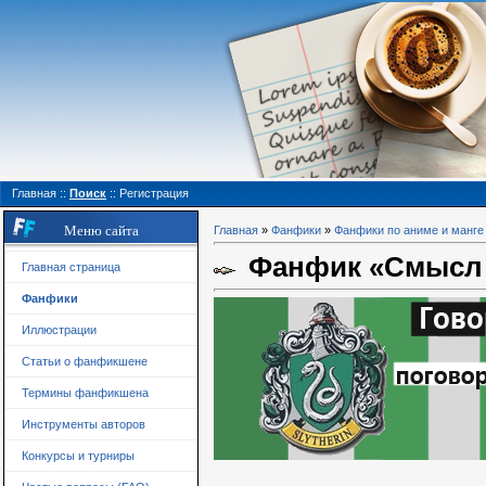
Главная
::
Поиск
::
Регистрация
Меню сайта
Главная
»
Фанфики
»
Фанфики по аниме и манге
Фанфик «Смысл б
Главная страница
Фанфики
Иллюстрации
Статьи о фанфикшене
Термины фанфикшена
Инструменты авторов
Конкурсы и турниры