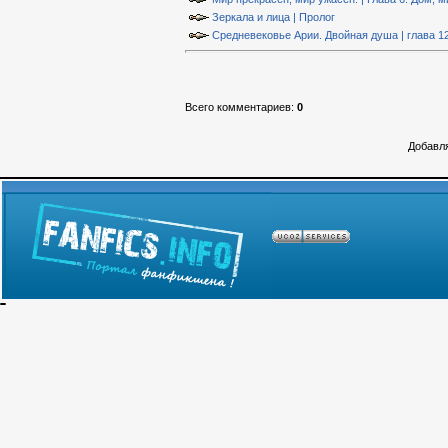
Зеркала и лица | Пролог
Средневековье Арии. Двойная душа | глава 1
Всего комментариев
:
0
Добавля