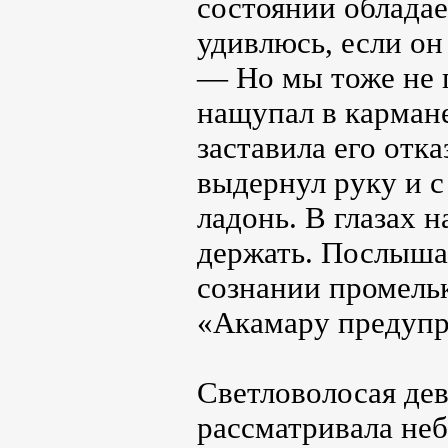
состоянии обладае
удивлюсь, если он
— Но мы тоже не 
нащупал в кармане
заставила его отк
выдернул руку и 
ладонь. В глазах 
держать. Послышал
сознании промель
«Акамару предупре
Светловолосая дев
рассматривала неб