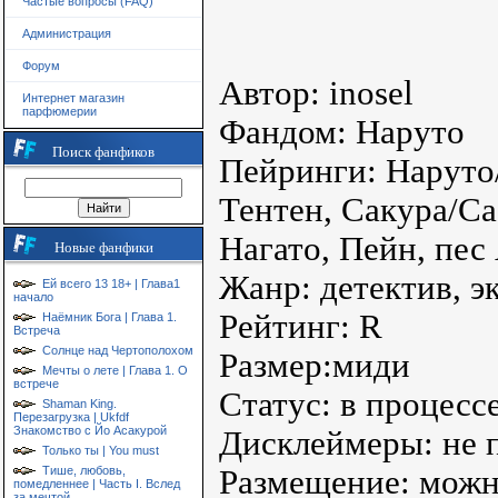
Частые вопросы (FAQ)
Администрация
Форум
Автор: inosel
Интернет магазин
парфюмерии
Фандом: Наруто
Поиск фанфиков
Пейринги: Наруто
Тентен, Сакура/С
Нагато, Пейн, пес
Новые фанфики
Жанр: детектив, э
Ей всего 13 18+ | Глава1
начало
Рейтинг: R
Наёмник Бога | Глава 1.
Встреча
Солнце над Чертополохом
Размер:миди
Мечты о лете | Глава 1. О
встрече
Статус: в процесс
Shaman King.
Перезагрузка | Ukfdf
Знакомство с Йо Асакурой
Дисклеймеры: не 
Только ты | You must
Размещение: можно
Тише, любовь,
помедленнее | Часть I. Вслед
за мечтой