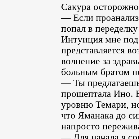
Сакура осторожно
— Если проанализ
попал в переделк
Интуиция мне подс
представляется в
волнение за здрав
больным братом п
— Ты предлагаешь 
прошептала Ино. Е
уровню Темари, но
что Яманака до си
напросто пережива
— Для начала я со