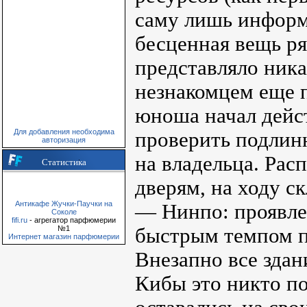
саму лишь информа
бесценная вещь ря
представляло ника
незнакомцем еще п
юноша начал дейс
Для добавления необходима
проверить подлинн
авторизация
на владельца. Рас
Статистика
дверям, на ходу с
Антикафе Жучки-Паучки на
— Нинпо: проявле
Соколе
fifi.ru
- агрегатор парфюмерии
№1
быстрым темпом п
Интернет магазин парфюмерии
Внезапно все зда
Кибы это никто по