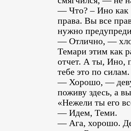
смягчился, — не н
— Что? – Ино как 
права. Вы все прав
нужно предупреди
— Отлично, — хло
Темари этим как р
отчет. А ты, Ино, 
тебе это по силам.
— Хорошо, — деву
поживу здесь, а в
«Нежели ты его в
— Идем, Теми.
— Ага, хорошо. Д