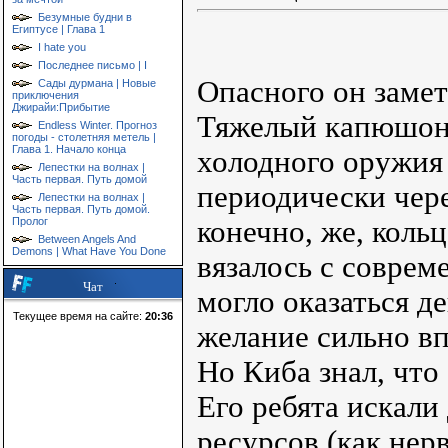
Безумные будни в
Египтусе | Глава 1
I hate you
Последнее письмо | I
Опасного он замет
Сады дурмана | Новые
приключения
Джирайи:Прибытие
Тяжелый капюшон 
Endless Winter. Прогноз
погоды - столетняя метель |
Глава 1. Начало конца
холодного оружия 
Лепестки на волнах |
Часть первая. Путь домой
периодически чере
Лепестки на волнах |
Часть первая. Путь домой.
Пролог
конечно, же, коль
Between Angels And
Demons | What Have You Done
вязалось с соврем
Чат
могло оказаться д
Текущее время на сайте:
20:36
желание сильно в
Но Киба знал, что
Его ребята искали
ресурсов (как нер