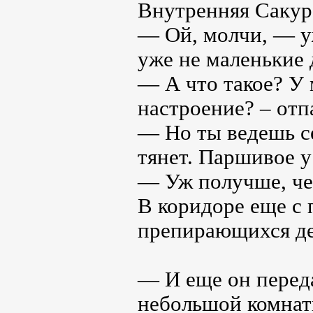
Внутренняя Сакур
— Ой, молчи, — у
уже не маленькие 
— А что такое? У 
настроение? – отп
— Но ты ведешь се
тянет. Паршивое у
— Уж получше, че
В коридоре еще с
препирающихся д
— И еще он переда
небольшой комнат