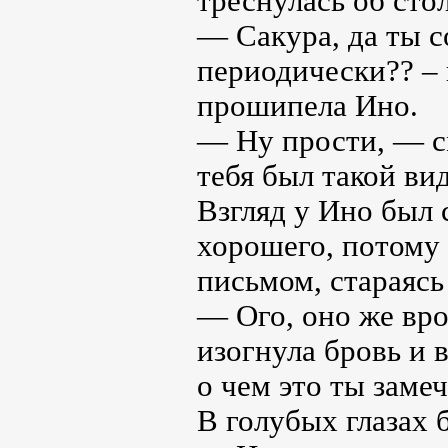
треснулась об сто
— Сакура, да ты с
периодически?? –
прошипела Ино.
— Ну прости, — с
тебя был такой вид
Взгляд у Ино был 
хорошего, потому
письмом, стараясь
— Ого, оно же вр
изогнула бровь и 
о чем это ты заме
В голубых глазах 