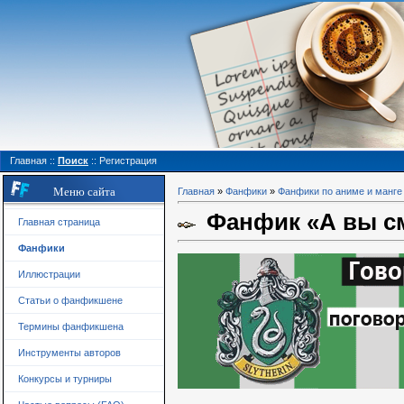
Главная
::
Поиск
::
Регистрация
Меню сайта
Главная
»
Фанфики
»
Фанфики по аниме и манге
Фанфик «А вы см
Главная страница
Фанфики
Иллюстрации
Статьи о фанфикшене
Термины фанфикшена
Инструменты авторов
Конкурсы и турниры