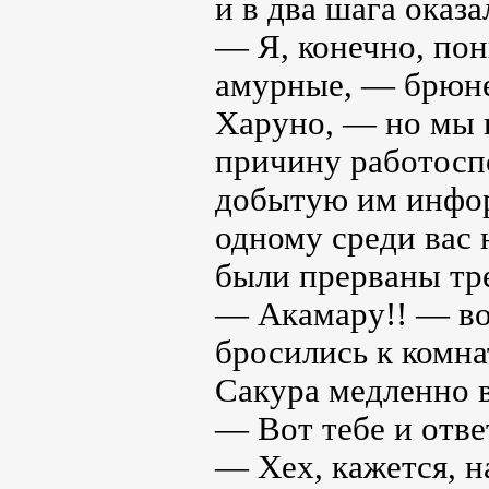
и в два шага оказа
— Я, конечно, пон
амурные, — брюне
Харуно, — но мы в
причину работосп
добытую им инфор
одному среди вас 
были прерваны тр
— Акамару!! — во
бросились к комна
Сакура медленно в
— Вот тебе и ответ
— Хех, кажется, н