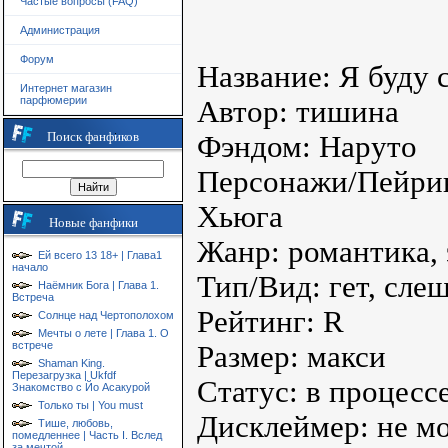
Частые вопросы (FAQ)
Администрация
Форум
Название: Я буду 
Интернет магазин
парфюмерии
Автор: тишина
Поиск фанфиков
Фэндом: Наруто
Персонажи/Пейринг
Хьюга
Новые фанфики
Жанр: романтика, 
Ей всего 13 18+ | Глава1
начало
Тип/Вид: гет, сле
Наёмник Бога | Глава 1.
Встреча
Рейтинг: R
Солнце над Чертополохом
Мечты о лете | Глава 1. О
встрече
Размер: макси
Shaman King.
Перезагрузка | Ukfdf
Статус: в процесс
Знакомство с Йо Асакурой
Только ты | You must
Дисклеймер: не м
Тише, любовь,
помедленнее | Часть I. Вслед
за мечтой