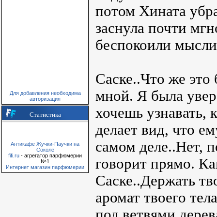
потом Хината убр
заснула почти мгн
беспокоили мысли 
Саске..Что же это
мной. Я была увер
Для добавления необходима
авторизация
хочешь узнавать, 
Статистика
делает вид, что ем
самом деле..Нет, 
Антикафе Жучки-Паучки на
Соколе
fifi.ru
- агрегатор парфюмерии
говорит прямо. Ка
№1
Интернет магазин парфюмерии
Саске..Держать тв
аромат твоего тел
под ветвями дерев