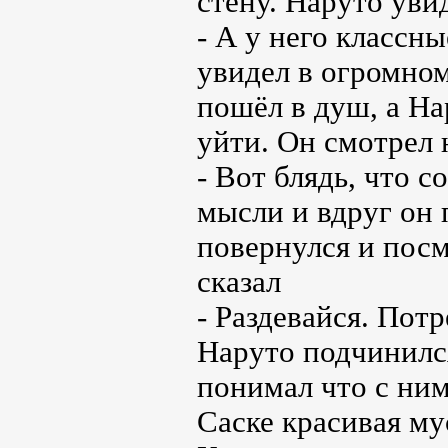
стену. Наруто увид
- А у него классн
увидел в огромном
пошёл в душ, а На
уйти. Он смотрел 
- Вот блядь, что с
мысли и вдруг он 
повернулся и посм
сказал
- Раздевайся. Пот
Наруто подчинился
понимал что с ним
Саске красивая му