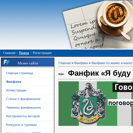
Главная
::
Поиск
::
Регистрация
Меню сайта
Главная
»
Фанфики
»
Фанфики по аниме и манге
Фанфик «Я буду 
Главная страница
Фанфики
Иллюстрации
Статьи о фанфикшене
Термины фанфикшена
Инструменты авторов
Конкурсы и турниры