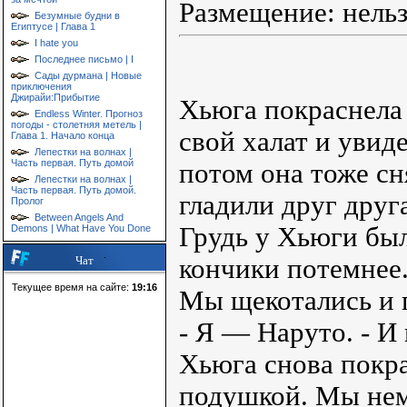
Размещение: нель
Безумные будни в
Египтусе | Глава 1
I hate you
Последнее письмо | I
Сады дурмана | Новые
приключения
Джирайи:Прибытие
Хьюга покраснела 
Endless Winter. Прогноз
погоды - столетняя метель |
свой халат и увид
Глава 1. Начало конца
Лепестки на волнах |
Часть первая. Путь домой
потом она тоже сн
Лепестки на волнах |
Часть первая. Путь домой.
гладили друг друг
Пролог
Between Angels And
Грудь у Хьюги был
Demons | What Have You Done
кончики потемнее.
Чат
Текущее время на сайте:
19:16
Мы щекотались и г
- Я — Наруто. - И
Хьюга снова покра
подушкой. Мы нем