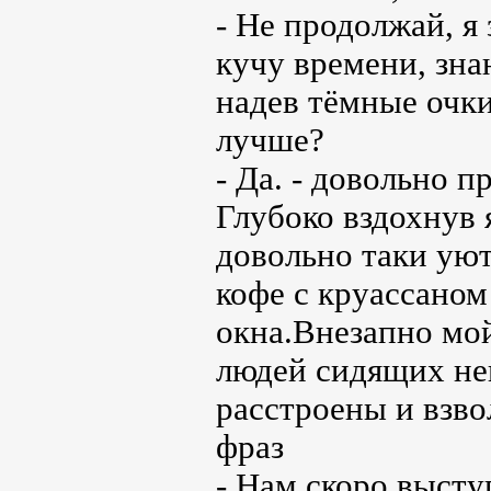
- Не продолжай, я
кучу времени, знаю
надев тёмные очки
лучше?
- Да. - довольно п
Глубоко вздохнув
довольно таки уют
кофе с круассаном 
окна.Внезапно мой
людей сидящих неп
расстроены и взв
фраз
- Нам скоро выступ