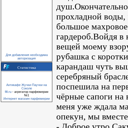
душ.Окончательно
прохладной воды, 
большое махровое 
гардероб.Войдя в
вещей моему взор
рубашка с коротки
Для добавления необходима
авторизация
карандаш чуть выш
Статистика
серебряный брасле
поспешила на перв
Антикафе Жучки-Паучки на
Соколе
fifi.ru
- агрегатор парфюмерии
чёрные сапоги на 
№1
Интернет магазин парфюмерии
меня уже ждала ма
опекун, мы вместе
- Доброе утро Сак