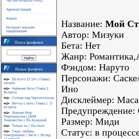
Частые вопросы (FAQ)
Администрация
Форум
Название:
Мой Ст
Интернет магазин
парфюмерии
Автор: Мизуки
Поиск фанфиков
Бета: Нет
Жанр: Романтика,
Фэндом: Наруто
Новые фанфики
Персонажи: Саске/
Ей всего 13 18+ | Глава1
начало
Ино
Наёмник Бога | Глава 1.
Встреча
Дисклеймер: Мас
Солнце над Чертополохом
Мечты о лете | Глава 1. О
встрече
Предупреждение:
Shaman King.
Перезагрузка | Ukfdf
Размер: Миди
Знакомство с Йо Асакурой
Только ты | You must
Статус: в процесс
Тише, любовь,
помедленнее | Часть I. Вслед
за мечтой