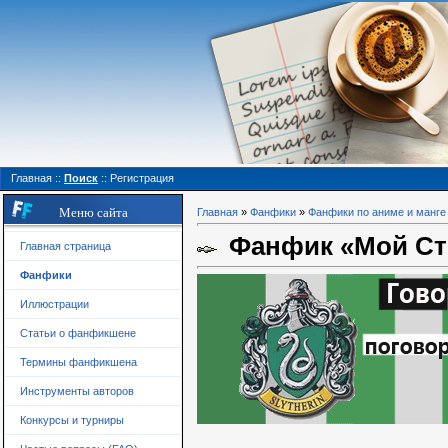
Главная
::
Поиск
::
Регистрация
Меню сайта
Главная
»
Фанфики
»
Фанфики по аниме и манге
Фанфик «Мой Стр
Главная страница
Фанфики
Иллюстрации
Статьи о фанфикшене
Термины фанфикшена
Инструменты авторов
Конкурсы и турниры