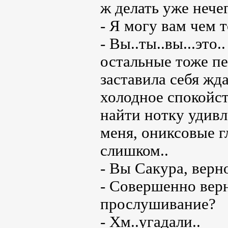
ж делать уже нечег
- Я могу вам чем т
- Вы..ты..вы...это
остальные тоже пе
заставила себя жд
холодное спокойст
найти нотку удивл
меня, ониксовые г
слишком..
- Вы Сакура, верно
- Совершенно вер
прослушивание?
- Хм..угадали..