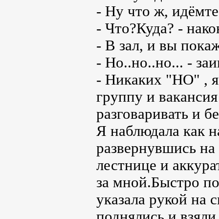
- Ну что ж, идёмте
- Что?Куда? - нако
- В зал, и вы пока
- Но..но..но... - з
- Никаких "НО" , 
группу и вакансия
разговаривать и б
Я наблюдала как н
развернувшись на 
лестнице и аккура
за мной.Быстро по
указала рукой на 
поднялись и взяли