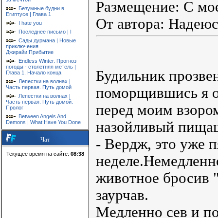
Размещение: С мо
Безумные будни в
Египтусе | Глава 1
От автора: Надеюс
I hate you
Последнее письмо | I
Сады дурмана | Новые
приключения
Джирайи:Прибытие
Endless Winter. Прогноз
погоды - столетняя метель |
Будильник прозвен
Глава 1. Начало конца
Лепестки на волнах |
Часть первая. Путь домой
поморщившись я о
Лепестки на волнах |
Часть первая. Путь домой.
перед моим взоро
Пролог
Between Angels And
назойливый пищащ
Demons | What Have You Done
- Вердж, это уже 
Чат
Текущее время на сайте:
08:38
неделе.Немедленно
животное бросив 
заурчав.
Медленно сев и по