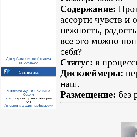
Содержание:
Прот
ассорти чувств и 
нежность, радость
все это можно поп
себя?
Для добавления необходима
Статус:
в процесс
авторизация
Дисклеймеры:
пе
Статистика
наш.
Антикафе Жучки-Паучки на
Размещение:
без 
Соколе
fifi.ru
- агрегатор парфюмерии
№1
Интернет магазин парфюмерии