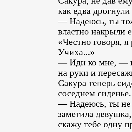
Сакура, не дав ем
как едва дрогнули 
— Надеюсь, ты тож
властно накрыли е
«Честно говоря, я 
Учиха...»
— Иди ко мне, — п
на руки и пересаж
Сакура теперь сид
соседнем сиденье.
— Надеюсь, ты не 
заметила девушка,
скажу тебе одну п