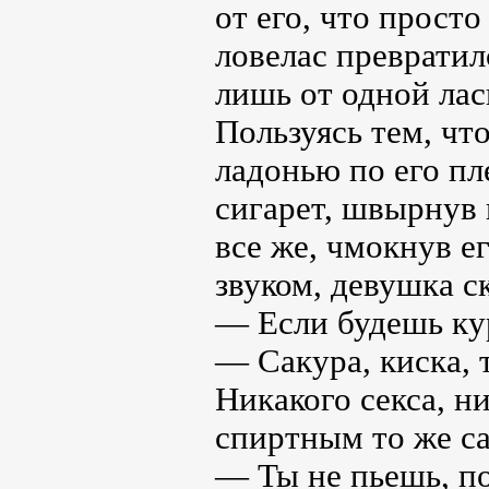
от его, что прост
ловелас преврати
лишь от одной лас
Пользуясь тем, чт
ладонью по его пл
сигарет, швырнув 
все же, чмокнув е
звуком, девушка ск
— Если будешь ку
— Сакура, киска,
Никакого секса, ни
спиртным то же са
— Ты не пьешь, по