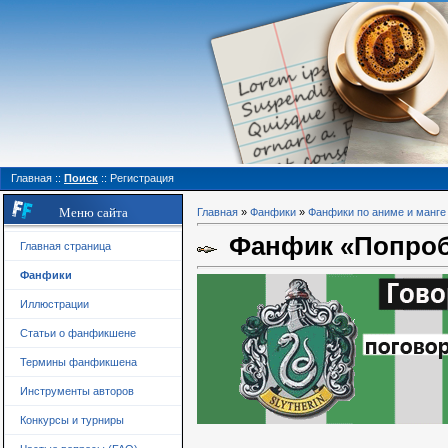
Главная
::
Поиск
::
Регистрация
Меню сайта
Главная
»
Фанфики
»
Фанфики по аниме и манге
Фанфик «Попробу
Главная страница
Фанфики
Иллюстрации
Статьи о фанфикшене
Термины фанфикшена
Инструменты авторов
Конкурсы и турниры