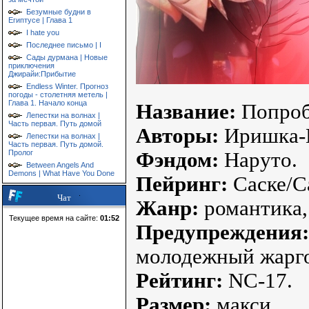
Безумные будни в
Египтусе | Глава 1
I hate you
Последнее письмо | I
Сады дурмана | Новые
приключения
Джирайи:Прибытие
Endless Winter. Прогноз
погоды - столетняя метель |
Глава 1. Начало конца
Название:
Попроб
Лепестки на волнах |
Часть первая. Путь домой
Авторы:
Иришка-Ш
Лепестки на волнах |
Часть первая. Путь домой.
Пролог
Фэндом:
Наруто.
Between Angels And
Demons | What Have You Done
Пейринг:
Саске/С
Чат
Жанр:
романтика,
Текущее время на сайте:
01:52
Предупреждения:
молодежный жарг
Рейтинг:
NC-17.
Размер:
макси.