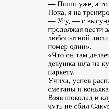
— Пиши уже, а то
Пока, я на трениро
— Угу, — с высун
продолжая вести 
любопытной лисиц
номер один».
«Что он там дела
девушка шла на ку
паркету.
Учиха, успев расп
сметаны и коньяка
Взяв шоколад и кл
чуть не сбил Саку