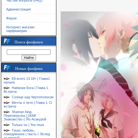
Частые вопросы (FAQ)
Администрация
Форум
Интернет магазин
парфюмерии
Поиск фанфиков
Новые фанфики
Ей всего 13 18+ | Глава1
начало
Наёмник Бога | Глава 1.
Встреча
Солнце над Чертополохом
Мечты о лете | Глава 1. О
встрече
Shaman King.
Перезагрузка | Ukfdf
Знакомство с Йо Асакурой
Только ты | You must
Тише, любовь,
помедленнее | Часть I. Вслед
за мечтой