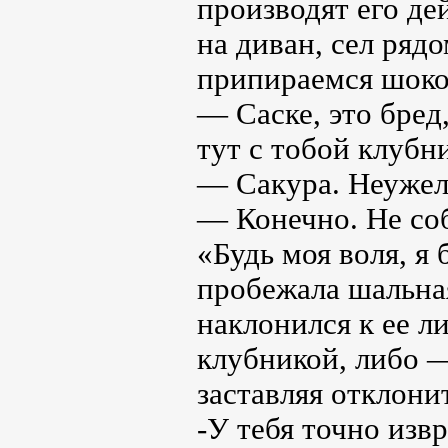
производят его дей
на диван, сел ряд
припираемся шоко
— Cаске, это бред,
тут с тобой клубн
— Сакура. Неужел
— Конечно. Не соб
«Будь моя воля, я 
пробежала шальна
наклонился к ее л
клубникой, либо —
заставляя отклони
-У тебя точно из